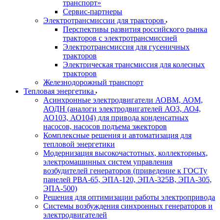
транспорт»
Сервис-партнеры
Электротрансмиссии для тракторов
Перспективы развития российского рынка
тракторов с электротрансмиссией
Электротрансмиссия для гусеничных
тракторов
Электрическая трансмиссия для колесных
тракторов
Железнодорожный транспорт
Тепловая энергетика
Асинхронные электродвигатели АОВМ, АОМ,
АОДН (аналоги электродвигателей АО3, АО4,
АО103, АО104) для привода конденсатных
насосов, насосов подъема эжекторов
Комплексные решения и автоматизация для
тепловой энергетики
Модернизация высокочастотных, коллекторных,
электромашинных систем управления
возбудителей генераторов (приведение к ГОСТу
панелей РВА-65, ЭПА-120, ЭПА-325В, ЭПА-305,
ЭПА-500)
Решения для оптимизации работы электропривода
Системы возбуждения синхронных генераторов и
электродвигателей