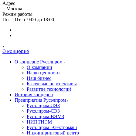
Адрес
г. Москва
Режим работы
Пн. – Пт.: с 9:00 до 18:00
О концерне
О концерне Русэлпром
О компании
Наши ценности
Наш бизнес
Ключевые перспективы
Развитие технологий
История концерна
Предприятия Русэлпром
Русэлпром-ЛЭЗ
Русэлпром-СЭЗ
Русэлпром-ВЭМЗ
НИПТИЭМ
Русэлпром-Электромаш
Инжиниринговый центр