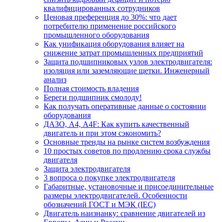
квалифицированных сотрудников
Ценовая преференция до 30%: что дает
потребителю применение российского
промышленного оборудования
Как унификация оборудования влияет на
снижение затрат промышленных предприятий
Защита подшипниковых узлов электродвигателя:
изоляция или заземляющие щетки. Инженерный
анализ
Полная стоимость владения
Береги подшипник смолоду!
Как получать оперативные данные о состоянии
оборудования
ДАЗО, А4, А4F: Как купить качественный
двигатель и при этом сэкономить?
Основные тренды на рынке систем возбуждения
10 простых советов по продлению срока службы
двигателя
Защита электродвигателя
3 вопроса о покупке электродвигателя
Габаритные, установочные и присоединительные
размеры электродвигателей. Особенности
обозначений ГОСТ и МЭК (IEC)
Двигатель наизнанку: сравнение двигателей из