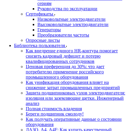
сериям
Руководства по эксплуатации
Сертификаты
Низковольтные электродвигатели
Высоковольтные электродвигатели
Генераторы
Преобразователи частоты
Опросные листы
Библиотека пользователя
Как внедрение единого HR-контура помогает
снизить кадровый дефицит и потерю
квалифицированных сотрудников
Ценовая преференция до 30%: что дает
потребителю применение российского
промышленного оборудования
Как унификация оборудования влияет на
снижение затрат промышленных предприятий
Защита подшипниковых узлов электродвигателя:
изоляция или заземляющие щетки. Инженерный
анализ
Полная стоимость владения
Береги подшипник смолоду!
Как получать оперативные данные о состоянии
оборудования
ДАЗО, А4, А4F: Как купить качественный