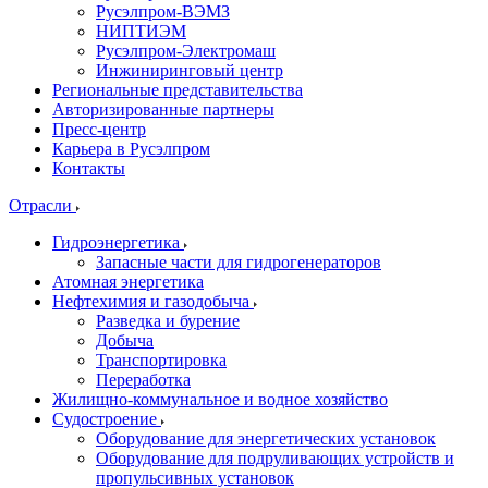
Русэлпром-ВЭМЗ
НИПТИЭМ
Русэлпром-Электромаш
Инжиниринговый центр
Региональные представительства
Авторизированные партнеры
Пресс-центр
Карьера в Русэлпром
Контакты
Отрасли
Гидроэнергетика
Запасные части для гидрогенераторов
Атомная энергетика
Нефтехимия и газодобыча
Разведка и бурение
Добыча
Транспортировка
Переработка
Жилищно-коммунальное и водное хозяйство
Судостроение
Оборудование для энергетических установок
Оборудование для подруливающих устройств и
пропульсивных установок