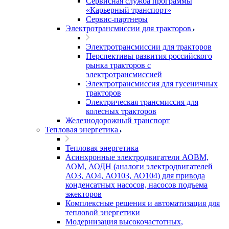
Сервисная служба программы
«Карьерный транспорт»
Сервис-партнеры
Электротрансмиссии для тракторов
Электротрансмиссии для тракторов
Перспективы развития российского
рынка тракторов с
электротрансмиссией
Электротрансмиссия для гусеничных
тракторов
Электрическая трансмиссия для
колесных тракторов
Железнодорожный транспорт
Тепловая энергетика
Тепловая энергетика
Асинхронные электродвигатели АОВМ,
АОМ, АОДН (аналоги электродвигателей
АО3, АО4, АО103, АО104) для привода
конденсатных насосов, насосов подъема
эжекторов
Комплексные решения и автоматизация для
тепловой энергетики
Модернизация высокочастотных,