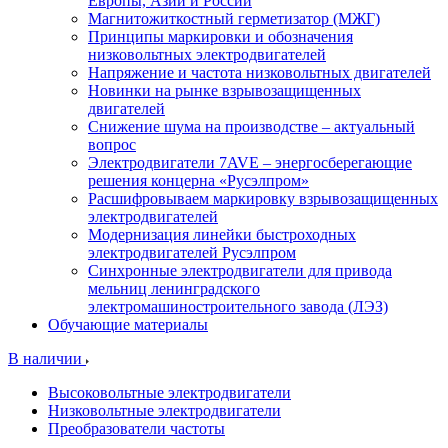
Европы, Азии и России
Магнитожиткостный герметизатор (МЖГ)
Принципы маркировки и обозначения
низковольтных электродвигателей
Напряжение и частота низковольтных двигателей
Новинки на рынке взрывозащищенных
двигателей
Снижение шума на производстве – актуальный
вопрос
Электродвигатели 7AVE – энергосберегающие
решения концерна «Русэлпром»
Расшифровываем маркировку взрывозащищенных
электродвигателей
Модернизация линейки быстроходных
электродвигателей Русэлпром
Синхронные электродвигатели для привода
мельниц ленинградского
электромашиностроительного завода (ЛЭЗ)
Обучающие материалы
В наличии
Высоковольтные электродвигатели
Низковольтные электродвигатели
Преобразователи частоты