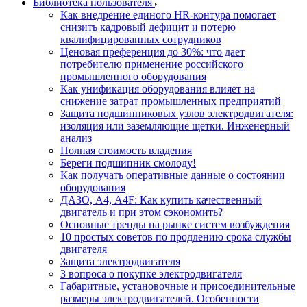
Библиотека пользователя
Как внедрение единого HR-контура помогает
снизить кадровый дефицит и потерю
квалифицированных сотрудников
Ценовая преференция до 30%: что дает
потребителю применение российского
промышленного оборудования
Как унификация оборудования влияет на
снижение затрат промышленных предприятий
Защита подшипниковых узлов электродвигателя:
изоляция или заземляющие щетки. Инженерный
анализ
Полная стоимость владения
Береги подшипник смолоду!
Как получать оперативные данные о состоянии
оборудования
ДАЗО, А4, А4F: Как купить качественный
двигатель и при этом сэкономить?
Основные тренды на рынке систем возбуждения
10 простых советов по продлению срока службы
двигателя
Защита электродвигателя
3 вопроса о покупке электродвигателя
Габаритные, установочные и присоединительные
размеры электродвигателей. Особенности