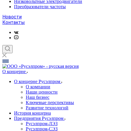
Низковольтные электродвигатели
Преобразователи частоты
Новости
Контакты
О концерне
О концерне Русэлпром
О компании
Наши ценности
Наш бизнес
Ключевые перспективы
Развитие технологий
История концерна
Предприятия Русэлпром
Русэлпром-ЛЭЗ
Русэлпром-СЭЗ