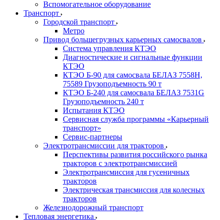
Вспомогательное оборудование
Транспорт
Городской транспорт
Метро
Привод большегрузных карьерных самосвалов
Система управления КТЭО
Диагностические и сигнальные функции
КТЭО
КТЭО Б-90 для самосвала БЕЛАЗ 7558H,
75589 Грузоподъемность 90 т
КТЭО Б-240 для самосвала БЕЛАЗ 7531G
Грузоподъемность 240 т
Испытания КТЭО
Сервисная служба программы «Карьерный
транспорт»
Сервис-партнеры
Электротрансмиссии для тракторов
Перспективы развития российского рынка
тракторов с электротрансмиссией
Электротрансмиссия для гусеничных
тракторов
Электрическая трансмиссия для колесных
тракторов
Железнодорожный транспорт
Тепловая энергетика