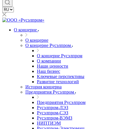
О концерне
О концерне
О концерне Русэлпром
О концерне Русэлпром
О компании
Наши ценности
Наш бизнес
Ключевые перспективы
Развитие технологий
История концерна
Предприятия Русэлпром
Предприятия Русэлпром
Русэлпром-ЛЭЗ
Русэлпром-СЭЗ
Русэлпром-ВЭМЗ
НИПТИЭМ
Русэлпром-Электромаш