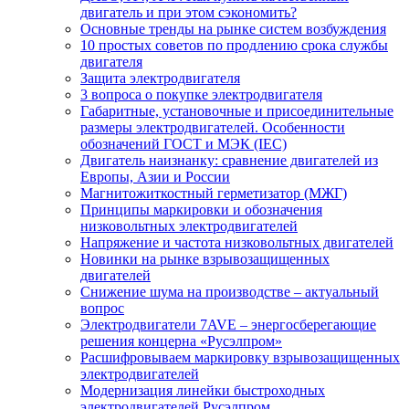
двигатель и при этом сэкономить?
Основные тренды на рынке систем возбуждения
10 простых советов по продлению срока службы
двигателя
Защита электродвигателя
3 вопроса о покупке электродвигателя
Габаритные, установочные и присоединительные
размеры электродвигателей. Особенности
обозначений ГОСТ и МЭК (IEC)
Двигатель наизнанку: сравнение двигателей из
Европы, Азии и России
Магнитожиткостный герметизатор (МЖГ)
Принципы маркировки и обозначения
низковольтных электродвигателей
Напряжение и частота низковольтных двигателей
Новинки на рынке взрывозащищенных
двигателей
Снижение шума на производстве – актуальный
вопрос
Электродвигатели 7AVE – энергосберегающие
решения концерна «Русэлпром»
Расшифровываем маркировку взрывозащищенных
электродвигателей
Модернизация линейки быстроходных
электродвигателей Русэлпром