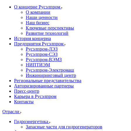
О концерне Русэлпром
О компании
Наши ценности
Наш бизнес
Ключевые перспективы
Развитие технологий
История концерна
Предприятия Русэлпром
Русэлпром-ЛЭЗ
Русэлпром-СЭЗ
Русэлпром-ВЭМЗ
НИПТИЭМ
Русэлпром-Электромаш
Инжиниринговый центр
Региональные представительства
Авторизированные партнеры
Пресс-центр
Карьера в Русэлпром
Контакты
Отрасли
Гидроэнергетика
Запасные части для гидрогенераторов