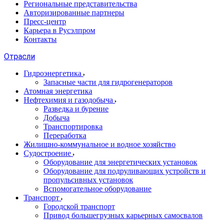
Региональные представительства
Авторизированные партнеры
Пресс-центр
Карьера в Русэлпром
Контакты
Отрасли
Гидроэнергетика
Запасные части для гидрогенераторов
Атомная энергетика
Нефтехимия и газодобыча
Разведка и бурение
Добыча
Транспортировка
Переработка
Жилищно-коммунальное и водное хозяйство
Судостроение
Оборудование для энергетических установок
Оборудование для подруливающих устройств и
пропульсивных установок
Вспомогательное оборудование
Транспорт
Городской транспорт
Привод большегрузных карьерных самосвалов