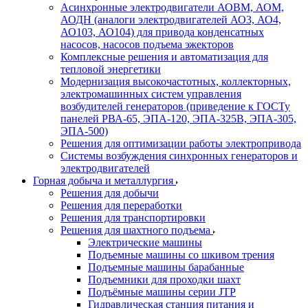
Асинхронные электродвигатели АОВМ, АОМ,
АОДН (аналоги электродвигателей АО3, АО4,
АО103, АО104) для привода конденсатных
насосов, насосов подъема эжекторов
Комплексные решения и автоматизация для
тепловой энергетики
Модернизация высокочастотных, коллекторных,
электромашинных систем управления
возбудителей генераторов (приведение к ГОСТу
панелей РВА-65, ЭПА-120, ЭПА-325В, ЭПА-305,
ЭПА-500)
Решения для оптимизации работы электропривода
Системы возбуждения синхронных генераторов и
электродвигателей
Горная добыча и металлургия
Решения для добычи
Решения для переработки
Решения для транспортировки
Решения для шахтного подъема
Электрические машины
Подъемные машины со шкивом трения
Подъемные машины барабанные
Подъемники для проходки шахт
Подъёмные машины серии JTP
Гидравлическая станция питания и