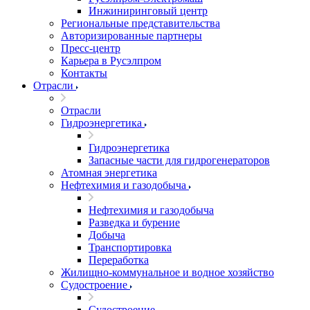
Инжиниринговый центр
Региональные представительства
Авторизированные партнеры
Пресс-центр
Карьера в Русэлпром
Контакты
Отрасли
Отрасли
Гидроэнергетика
Гидроэнергетика
Запасные части для гидрогенераторов
Атомная энергетика
Нефтехимия и газодобыча
Нефтехимия и газодобыча
Разведка и бурение
Добыча
Транспортировка
Переработка
Жилищно-коммунальное и водное хозяйство
Судостроение
Судостроение