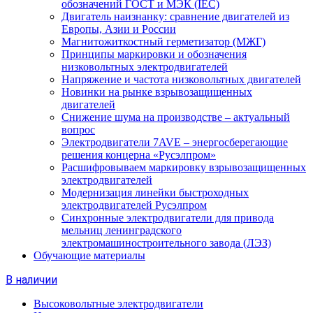
обозначений ГОСТ и МЭК (IEC)
Двигатель наизнанку: сравнение двигателей из
Европы, Азии и России
Магнитожиткостный герметизатор (МЖГ)
Принципы маркировки и обозначения
низковольтных электродвигателей
Напряжение и частота низковольтных двигателей
Новинки на рынке взрывозащищенных
двигателей
Снижение шума на производстве – актуальный
вопрос
Электродвигатели 7AVE – энергосберегающие
решения концерна «Русэлпром»
Расшифровываем маркировку взрывозащищенных
электродвигателей
Модернизация линейки быстроходных
электродвигателей Русэлпром
Синхронные электродвигатели для привода
мельниц ленинградского
электромашиностроительного завода (ЛЭЗ)
Обучающие материалы
В наличии
Высоковольтные электродвигатели