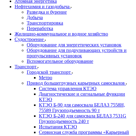
Атомная энергетика
Нефтехимия и газодобыча
Разведка и бурение
Добыча
Транспортировка
Переработка
Жилищно-коммунальное и водное хозяйство
Судостроение
Оборудование для энергетических установок
Оборудование для подруливающих устройств и
пропульсивных установок
Вспомогательное оборудование
Транспорт
Городской транспорт
Метро
Привод большегрузных карьерных самосвалов
Система управления КТЭО
Диагностические и сигнальные функции
КТЭО
КТЭО Б-90 для самосвала БЕЛАЗ 7558H,
75589 Грузоподъемность 90 т
КТЭО Б-240 для самосвала БЕЛАЗ 7531G
Грузоподъемность 240 т
Испытания КТЭО
Сервисная служба программы «Карьерный