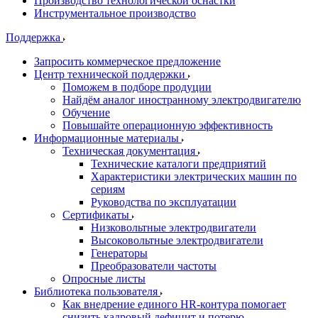
Производство технологической оснастки
Инструментальное производство
Поддержка
Запросить коммерческое предложение
Центр технической поддержки
Поможем в подборе продуции
Найдём аналог иностранному электродвигателю
Обучение
Повышайте операционную эффективность
Информационные материалы
Техническая документация
Технические каталоги предприятий
Характеристики электрических машин по
сериям
Руководства по эксплуатации
Сертификаты
Низковольтные электродвигатели
Высоковольтные электродвигатели
Генераторы
Преобразователи частоты
Опросные листы
Библиотека пользователя
Как внедрение единого HR-контура помогает
снизить кадровый дефицит и потерю