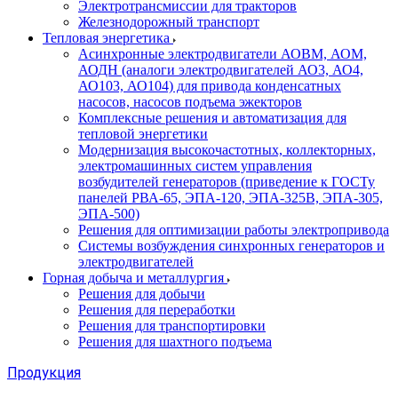
Электротрансмиссии для тракторов
Железнодорожный транспорт
Тепловая энергетика
Асинхронные электродвигатели АОВМ, АОМ,
АОДН (аналоги электродвигателей АО3, АО4,
АО103, АО104) для привода конденсатных
насосов, насосов подъема эжекторов
Комплексные решения и автоматизация для
тепловой энергетики
Модернизация высокочастотных, коллекторных,
электромашинных систем управления
возбудителей генераторов (приведение к ГОСТу
панелей РВА-65, ЭПА-120, ЭПА-325В, ЭПА-305,
ЭПА-500)
Решения для оптимизации работы электропривода
Системы возбуждения синхронных генераторов и
электродвигателей
Горная добыча и металлургия
Решения для добычи
Решения для переработки
Решения для транспортировки
Решения для шахтного подъема
Продукция