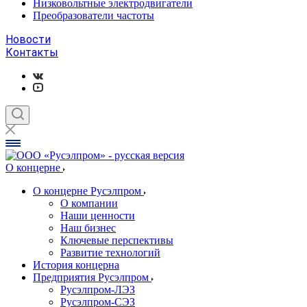
Низковольтные электродвигатели
Преобразователи частоты
Новости
Контакты
О концерне
О концерне Русэлпром
О компании
Наши ценности
Наш бизнес
Ключевые перспективы
Развитие технологий
История концерна
Предприятия Русэлпром
Русэлпром-ЛЭЗ
Русэлпром-СЭЗ