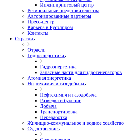
Инжиниринговый центр
Региональные представительства
Авторизированные партнеры
Пресс-центр
Карьера в Русэлпром
Контакты
Отрасли
Отрасли
Гидроэнергетика
Гидроэнергетика
Запасные части для гидрогенераторов
Атомная энергетика
Нефтехимия и газодобыча
Нефтехимия и газодобыча
Разведка и бурение
Добыча
Транспортировка
Переработка
Жилищно-коммунальное и водное хозяйство
Судостроение
Судостроение