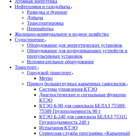
Атомная энергетика
Нефтехимия и газодобыча
Разведка и бурение
Добыча
Транспортировка
Переработка
Жилищно-коммунальное и водное хозяйство
Судостроение
Оборудование для энергетических установок
Оборудование для подруливающих устройств и
пропульсивных установок
Вспомогательное оборудование
Транспорт
Городской транспорт
Метро
Привод большегрузных карьерных самосвалов
Система управления КТЭО
Диагностические и сигнальные функции
КТЭО
КТЭО Б-90 для самосвала БЕЛАЗ 7558H,
75589 Грузоподъемность 90 т
КТЭО Б-240 для самосвала БЕЛАЗ 7531G
Грузоподъемность 240 т
Испытания КТЭО
Сервисная служба программы «Карьерный