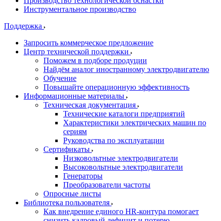
Производство технологической оснастки
Инструментальное производство
Поддержка
Запросить коммерческое предложение
Центр технической поддержки
Поможем в подборе продуции
Найдём аналог иностранному электродвигателю
Обучение
Повышайте операционную эффективность
Информационные материалы
Техническая документация
Технические каталоги предприятий
Характеристики электрических машин по
сериям
Руководства по эксплуатации
Сертификаты
Низковольтные электродвигатели
Высоковольтные электродвигатели
Генераторы
Преобразователи частоты
Опросные листы
Библиотека пользователя
Как внедрение единого HR-контура помогает
снизить кадровый дефицит и потерю