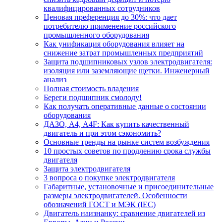
квалифицированных сотрудников
Ценовая преференция до 30%: что дает
потребителю применение российского
промышленного оборудования
Как унификация оборудования влияет на
снижение затрат промышленных предприятий
Защита подшипниковых узлов электродвигателя:
изоляция или заземляющие щетки. Инженерный
анализ
Полная стоимость владения
Береги подшипник смолоду!
Как получать оперативные данные о состоянии
оборудования
ДАЗО, А4, А4F: Как купить качественный
двигатель и при этом сэкономить?
Основные тренды на рынке систем возбуждения
10 простых советов по продлению срока службы
двигателя
Защита электродвигателя
3 вопроса о покупке электродвигателя
Габаритные, установочные и присоединительные
размеры электродвигателей. Особенности
обозначений ГОСТ и МЭК (IEC)
Двигатель наизнанку: сравнение двигателей из