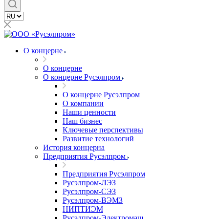
О концерне
О концерне
О концерне Русэлпром
О концерне Русэлпром
О компании
Наши ценности
Наш бизнес
Ключевые перспективы
Развитие технологий
История концерна
Предприятия Русэлпром
Предприятия Русэлпром
Русэлпром-ЛЭЗ
Русэлпром-СЭЗ
Русэлпром-ВЭМЗ
НИПТИЭМ
Русэлпром-Электромаш