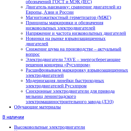
обозначений ГОСТ и МЭК (IEC)
Двигатель наизнанку: сравнение двигателей из
Европы, Азии и России
Магнитожиткостный герметизатор (МЖГ)
Принципы маркировки и обозначения
низковольтных электродвигателей
Напряжение и частота низковольтных двигателей
Новинки на рынке взрывозащищенных
двигателей
Снижение шума на производстве – актуальный
вопрос
Электродвигатели 7AVE – энергосберегающие
решения концерна «Русэлпром»
Расшифровываем маркировку взрывозащищенных
электродвигателей
Модернизация линейки быстроходных
электродвигателей Русэлпром
Синхронные электродвигатели для привода
мельниц ленинградского
электромашиностроительного завода (ЛЭЗ)
Обучающие материалы
В наличии
Высоковольтные электродвигатели