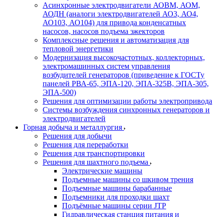
Асинхронные электродвигатели АОВМ, АОМ,
АОДН (аналоги электродвигателей АО3, АО4,
АО103, АО104) для привода конденсатных
насосов, насосов подъема эжекторов
Комплексные решения и автоматизация для
тепловой энергетики
Модернизация высокочастотных, коллекторных,
электромашинных систем управления
возбудителей генераторов (приведение к ГОСТу
панелей РВА-65, ЭПА-120, ЭПА-325В, ЭПА-305,
ЭПА-500)
Решения для оптимизации работы электропривода
Системы возбуждения синхронных генераторов и
электродвигателей
Горная добыча и металлургия
Решения для добычи
Решения для переработки
Решения для транспортировки
Решения для шахтного подъема
Электрические машины
Подъемные машины со шкивом трения
Подъемные машины барабанные
Подъемники для проходки шахт
Подъёмные машины серии JTP
Гидравлическая станция питания и