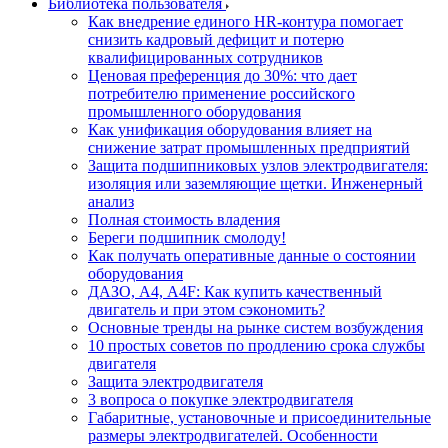
Библиотека пользователя
Как внедрение единого HR-контура помогает
снизить кадровый дефицит и потерю
квалифицированных сотрудников
Ценовая преференция до 30%: что дает
потребителю применение российского
промышленного оборудования
Как унификация оборудования влияет на
снижение затрат промышленных предприятий
Защита подшипниковых узлов электродвигателя:
изоляция или заземляющие щетки. Инженерный
анализ
Полная стоимость владения
Береги подшипник смолоду!
Как получать оперативные данные о состоянии
оборудования
ДАЗО, А4, А4F: Как купить качественный
двигатель и при этом сэкономить?
Основные тренды на рынке систем возбуждения
10 простых советов по продлению срока службы
двигателя
Защита электродвигателя
3 вопроса о покупке электродвигателя
Габаритные, установочные и присоединительные
размеры электродвигателей. Особенности