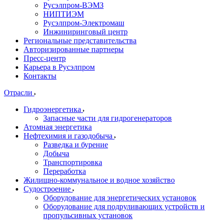
Русэлпром-ВЭМЗ
НИПТИЭМ
Русэлпром-Электромаш
Инжиниринговый центр
Региональные представительства
Авторизированные партнеры
Пресс-центр
Карьера в Русэлпром
Контакты
Отрасли
Гидроэнергетика
Запасные части для гидрогенераторов
Атомная энергетика
Нефтехимия и газодобыча
Разведка и бурение
Добыча
Транспортировка
Переработка
Жилищно-коммунальное и водное хозяйство
Судостроение
Оборудование для энергетических установок
Оборудование для подруливающих устройств и
пропульсивных установок