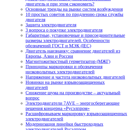
двигатель и при этом сэкономить?
Основные тренды на рынке систем возбуждения
10 простых советов по продлению срока службы
двигателя
Защита электродвигателя
3 вопроса о покупке электродвигателя
Габаритные, установочные и присоединительные
размеры электродвигателей. Особенности
обозначений ГОСТ и МЭК (IEC)
Двигатель наизнанку: сравнение двигателей из
Европы, Азии и России
Магнитожиткостный герметизатор (МЖГ)
Принципы маркировки и обозначения
низковольтных электродвигателей
Напряжение и частота низковольтных двигателей
Новинки на рынке взрывозащищенных
двигателей
Снижение шума на производстве – актуальный
вопрос
Электродвигатели 7AVE – энергосберегающие
решения концерна «Русэлпром»
Расшифровываем маркировку взрывозащищенных
электродвигателей
Модернизация линейки быстроходных
электродвигателей Русэлпром