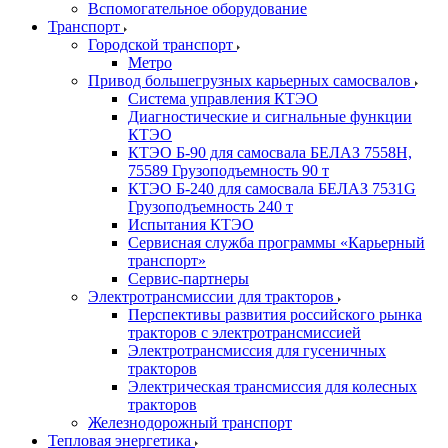
Вспомогательное оборудование
Транспорт
Городской транспорт
Метро
Привод большегрузных карьерных самосвалов
Система управления КТЭО
Диагностические и сигнальные функции
КТЭО
КТЭО Б-90 для самосвала БЕЛАЗ 7558H,
75589 Грузоподъемность 90 т
КТЭО Б-240 для самосвала БЕЛАЗ 7531G
Грузоподъемность 240 т
Испытания КТЭО
Сервисная служба программы «Карьерный
транспорт»
Сервис-партнеры
Электротрансмиссии для тракторов
Перспективы развития российского рынка
тракторов с электротрансмиссией
Электротрансмиссия для гусеничных
тракторов
Электрическая трансмиссия для колесных
тракторов
Железнодорожный транспорт
Тепловая энергетика