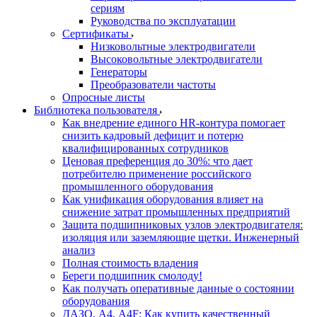
сериям
Руководства по эксплуатации
Сертификаты
Низковольтные электродвигатели
Высоковольтные электродвигатели
Генераторы
Преобразователи частоты
Опросные листы
Библиотека пользователя
Как внедрение единого HR-контура помогает
снизить кадровый дефицит и потерю
квалифицированных сотрудников
Ценовая преференция до 30%: что дает
потребителю применение российского
промышленного оборудования
Как унификация оборудования влияет на
снижение затрат промышленных предприятий
Защита подшипниковых узлов электродвигателя:
изоляция или заземляющие щетки. Инженерный
анализ
Полная стоимость владения
Береги подшипник смолоду!
Как получать оперативные данные о состоянии
оборудования
ДАЗО, А4, А4F: Как купить качественный