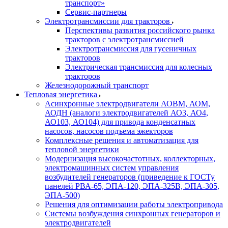
транспорт»
Сервис-партнеры
Электротрансмиссии для тракторов
Перспективы развития российского рынка
тракторов с электротрансмиссией
Электротрансмиссия для гусеничных
тракторов
Электрическая трансмиссия для колесных
тракторов
Железнодорожный транспорт
Тепловая энергетика
Асинхронные электродвигатели АОВМ, АОМ,
АОДН (аналоги электродвигателей АО3, АО4,
АО103, АО104) для привода конденсатных
насосов, насосов подъема эжекторов
Комплексные решения и автоматизация для
тепловой энергетики
Модернизация высокочастотных, коллекторных,
электромашинных систем управления
возбудителей генераторов (приведение к ГОСТу
панелей РВА-65, ЭПА-120, ЭПА-325В, ЭПА-305,
ЭПА-500)
Решения для оптимизации работы электропривода
Системы возбуждения синхронных генераторов и
электродвигателей