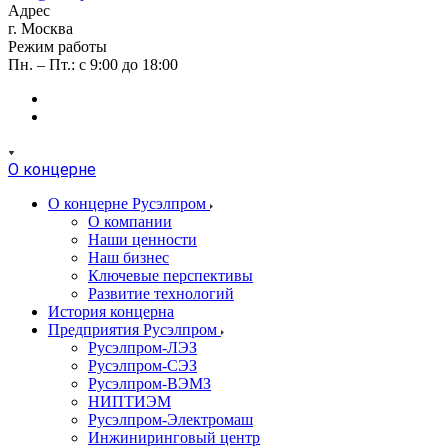
Адрес
г. Москва
Режим работы
Пн. – Пт.: с 9:00 до 18:00
О концерне
О концерне Русэлпром
О компании
Наши ценности
Наш бизнес
Ключевые перспективы
Развитие технологий
История концерна
Предприятия Русэлпром
Русэлпром-ЛЭЗ
Русэлпром-СЭЗ
Русэлпром-ВЭМЗ
НИПТИЭМ
Русэлпром-Электромаш
Инжиниринговый центр