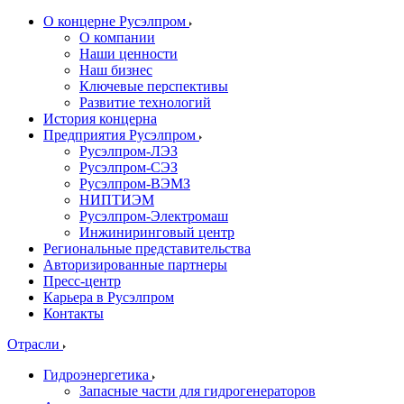
О концерне Русэлпром
О компании
Наши ценности
Наш бизнес
Ключевые перспективы
Развитие технологий
История концерна
Предприятия Русэлпром
Русэлпром-ЛЭЗ
Русэлпром-СЭЗ
Русэлпром-ВЭМЗ
НИПТИЭМ
Русэлпром-Электромаш
Инжиниринговый центр
Региональные представительства
Авторизированные партнеры
Пресс-центр
Карьера в Русэлпром
Контакты
Отрасли
Гидроэнергетика
Запасные части для гидрогенераторов