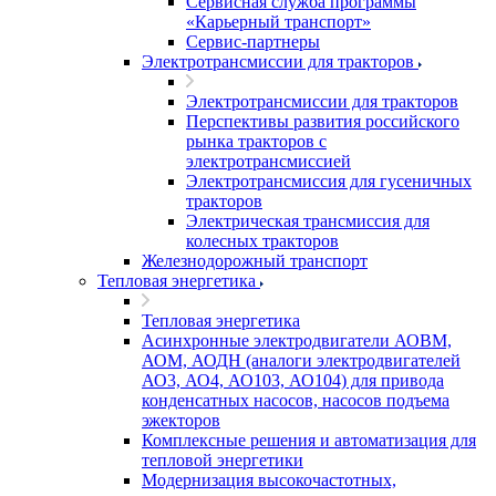
Сервисная служба программы
«Карьерный транспорт»
Сервис-партнеры
Электротрансмиссии для тракторов
Электротрансмиссии для тракторов
Перспективы развития российского
рынка тракторов с
электротрансмиссией
Электротрансмиссия для гусеничных
тракторов
Электрическая трансмиссия для
колесных тракторов
Железнодорожный транспорт
Тепловая энергетика
Тепловая энергетика
Асинхронные электродвигатели АОВМ,
АОМ, АОДН (аналоги электродвигателей
АО3, АО4, АО103, АО104) для привода
конденсатных насосов, насосов подъема
эжекторов
Комплексные решения и автоматизация для
тепловой энергетики
Модернизация высокочастотных,