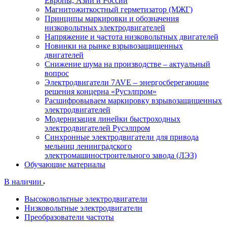
Европы, Азии и России
Магнитожиткостный герметизатор (МЖГ)
Принципы маркировки и обозначения
низковольтных электродвигателей
Напряжение и частота низковольтных двигателей
Новинки на рынке взрывозащищенных
двигателей
Снижение шума на производстве – актуальный
вопрос
Электродвигатели 7AVE – энергосберегающие
решения концерна «Русэлпром»
Расшифровываем маркировку взрывозащищенных
электродвигателей
Модернизация линейки быстроходных
электродвигателей Русэлпром
Синхронные электродвигатели для привода
мельниц ленинградского
электромашиностроительного завода (ЛЭЗ)
Обучающие материалы
В наличии
Высоковольтные электродвигатели
Низковольтные электродвигатели
Преобразователи частоты