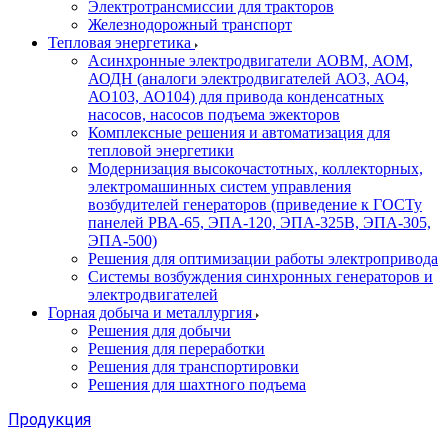
Электротрансмиссии для тракторов
Железнодорожный транспорт
Тепловая энергетика
Асинхронные электродвигатели АОВМ, АОМ,
АОДН (аналоги электродвигателей АО3, АО4,
АО103, АО104) для привода конденсатных
насосов, насосов подъема эжекторов
Комплексные решения и автоматизация для
тепловой энергетики
Модернизация высокочастотных, коллекторных,
электромашинных систем управления
возбудителей генераторов (приведение к ГОСТу
панелей РВА-65, ЭПА-120, ЭПА-325В, ЭПА-305,
ЭПА-500)
Решения для оптимизации работы электропривода
Системы возбуждения синхронных генераторов и
электродвигателей
Горная добыча и металлургия
Решения для добычи
Решения для переработки
Решения для транспортировки
Решения для шахтного подъема
Продукция