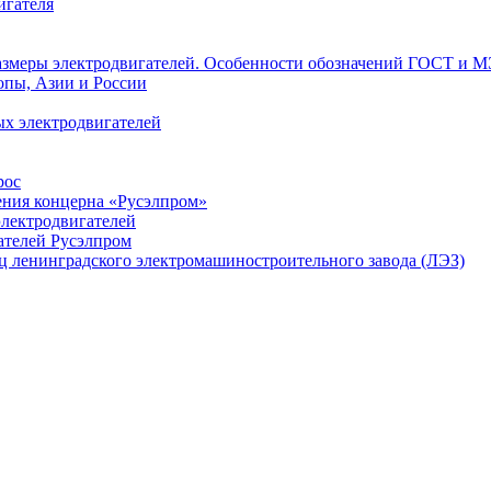
игателя
азмеры электродвигателей. Особенности обозначений ГОСТ и М
опы, Азии и России
х электродвигателей
рос
ения концерна «Русэлпром»
лектродвигателей
ателей Русэлпром
ц ленинградского электромашиностроительного завода (ЛЭЗ)