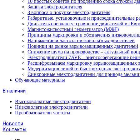
10 простых советов по продлению срока службы дв
Защита электродвигателя
3 вопроса о покупке электродвигателя
Габаритные, установочные и присоединительные р
Двигатель наизнанку: сравнение двигателей из Евр
Магнитожиткостный герметизатор (МЖГ)
Принципы маркировки и обозначения низковольтны
Напряжение и частота низковольтных двигателей
Новинки на рынке взрывозащищенных двигателей
Снижение шума на производстве – актуальный воп
Электродвигатели 7AVE – энергосберегающие реш
Расшифровываем маркировку взрывозащищенных э
Модернизация линейки быстроходных электродвиг
Синхронные электродвигатели для привода мельни
Обучающие материалы
В наличии
Высоковольтные электродвигатели
Низковольтные электродвигатели
Преобразователи частоты
Новости
Контакты