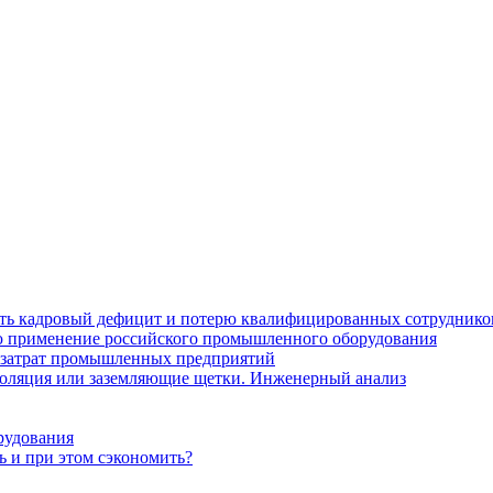
ить кадровый дефицит и потерю квалифицированных сотруднико
лю применение российского промышленного оборудования
 затрат промышленных предприятий
золяция или заземляющие щетки. Инженерный анализ
рудования
ь и при этом сэкономить?