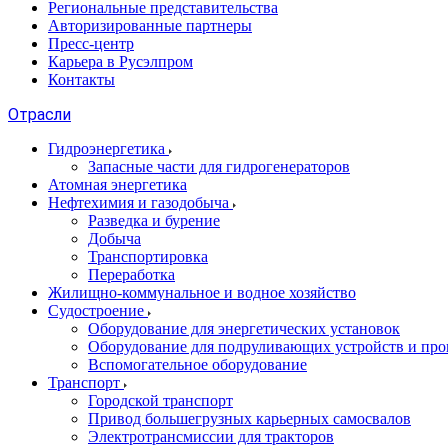
Региональные представительства
Авторизированные партнеры
Пресс-центр
Карьера в Русэлпром
Контакты
Отрасли
Гидроэнергетика
Запасные части для гидрогенераторов
Атомная энергетика
Нефтехимия и газодобыча
Разведка и бурение
Добыча
Транспортировка
Переработка
Жилищно-коммунальное и водное хозяйство
Судостроение
Оборудование для энергетических установок
Оборудование для подруливающих устройств и про
Вспомогательное оборудование
Транспорт
Городской транспорт
Привод большегрузных карьерных самосвалов
Электротрансмиссии для тракторов