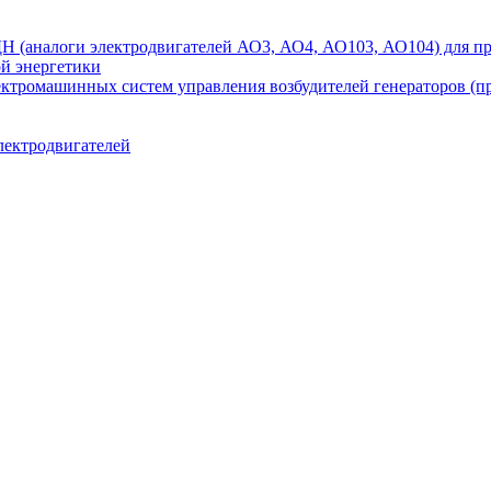
аналоги электродвигателей АО3, АО4, АО103, АО104) для при
ой энергетики
ектромашинных систем управления возбудителей генераторов (
лектродвигателей