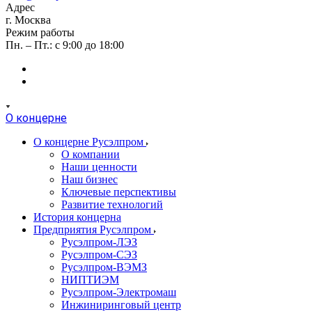
Адрес
г. Москва
Режим работы
Пн. – Пт.: с 9:00 до 18:00
О концерне
О концерне Русэлпром
О компании
Наши ценности
Наш бизнес
Ключевые перспективы
Развитие технологий
История концерна
Предприятия Русэлпром
Русэлпром-ЛЭЗ
Русэлпром-СЭЗ
Русэлпром-ВЭМЗ
НИПТИЭМ
Русэлпром-Электромаш
Инжиниринговый центр