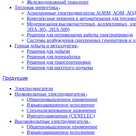
Железнодорожный транспорт
Тепловая энергетика
Асинхронные электродвигатели АОВМ, АОМ, АОДН (
Комплексные решения и автоматизация для теплов
Модернизация высокочастотных, коллекторных, эл
ЭПА-305, ЭПА-500)
Решения для оптимизации работы электропривода
Системы возбуждения синхронных генераторов и э
Горная добыча и металлургия
Решения для добычи
Решения для переработки
Решения для транспортировки
Решения для шахтного подъема
Продукция
Электродвигатели
Низковольтные электродвигатели
Общепромышленное применение
Взрывозащищенное исполнение
Специализированное назначение
Импортозамещение (CENELEC)
Высоковольтные электродвигатели
Общепромышленное применение
Взрывозащищенное исполнение