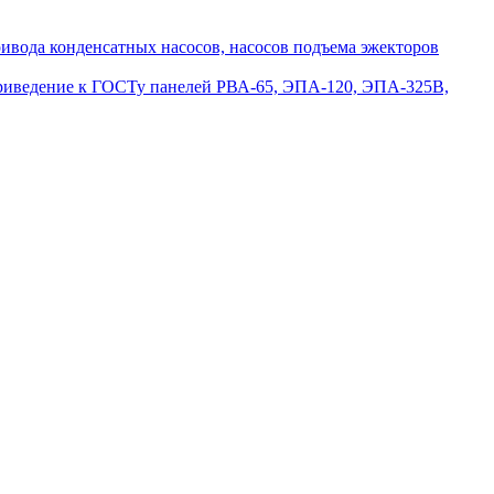
вода конденсатных насосов, насосов подъема эжекторов
приведение к ГОСТу панелей РВА-65, ЭПА-120, ЭПА-325В,