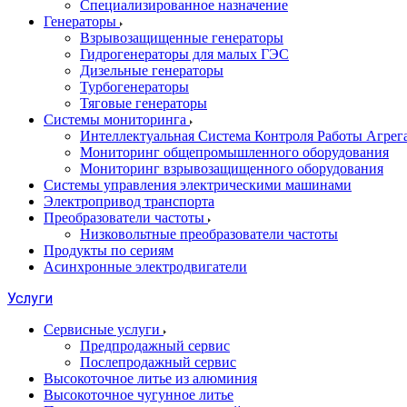
Специализированное назначение
Генераторы
Взрывозащищенные генераторы
Гидрогенераторы для малых ГЭС
Дизельные генераторы
Турбогенераторы
Тяговые генераторы
Системы мониторинга
Интеллектуальная Система Контроля Работы Агре
Мониторинг общепромышленного оборудования
Мониторинг взрывозащищенного оборудования
Системы управления электрическими машинами
Электропривод транспорта
Преобразователи частоты
Низковольтные преобразователи частоты
Продукты по сериям
Асинхронные электродвигатели
Услуги
Сервисные услуги
Предпродажный сервис
Послепродажный сервис
Высокоточное литье из алюминия
Высокоточное чугунное литье