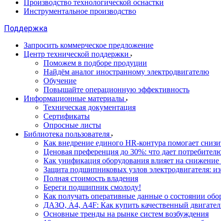
Производство технологической оснастки
Инструментальное производство
Поддержка
Запросить коммерческое предложение
Центр технической поддержки
Поможем в подборе продуции
Найдём аналог иностранному электродвигателю
Обучение
Повышайте операционную эффективность
Информационные материалы
Техническая документация
Сертификаты
Опросные листы
Библиотека пользователя
Как внедрение единого HR-контура помогает сниз
Ценовая преференция до 30%: что дает потребите
Как унификация оборудования влияет на снижение
Защита подшипниковых узлов электродвигателя: и
Полная стоимость владения
Береги подшипник смолоду!
Как получать оперативные данные о состоянии обо
ДАЗО, А4, А4F: Как купить качественный двигател
Основные тренды на рынке систем возбуждения