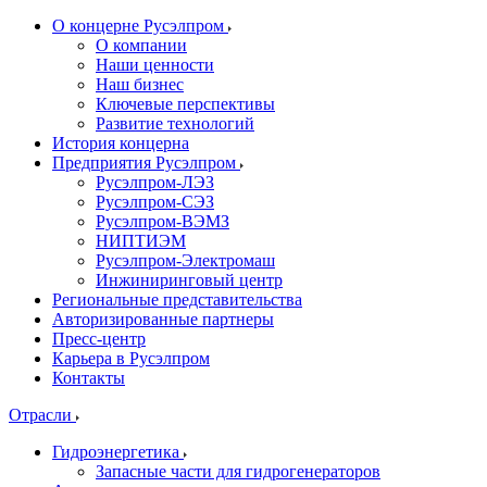
О концерне Русэлпром
О компании
Наши ценности
Наш бизнес
Ключевые перспективы
Развитие технологий
История концерна
Предприятия Русэлпром
Русэлпром-ЛЭЗ
Русэлпром-СЭЗ
Русэлпром-ВЭМЗ
НИПТИЭМ
Русэлпром-Электромаш
Инжиниринговый центр
Региональные представительства
Авторизированные партнеры
Пресс-центр
Карьера в Русэлпром
Контакты
Отрасли
Гидроэнергетика
Запасные части для гидрогенераторов