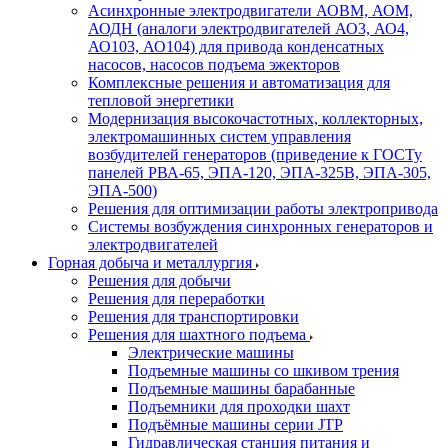
Асинхронные электродвигатели АОВМ, АОМ,
АОДН (аналоги электродвигателей АО3, АО4,
АО103, АО104) для привода конденсатных
насосов, насосов подъема эжекторов
Комплексные решения и автоматизация для
тепловой энергетики
Модернизация высокочастотных, коллекторных,
электромашинных систем управления
возбудителей генераторов (приведение к ГОСТу
панелей РВА-65, ЭПА-120, ЭПА-325В, ЭПА-305,
ЭПА-500)
Решения для оптимизации работы электропривода
Системы возбуждения синхронных генераторов и
электродвигателей
Горная добыча и металлургия
Решения для добычи
Решения для переработки
Решения для транспортировки
Решения для шахтного подъема
Электрические машины
Подъемные машины со шкивом трения
Подъемные машины барабанные
Подъемники для проходки шахт
Подъёмные машины серии JTP
Гидравлическая станция питания и