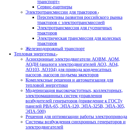
транспорт»
Сервис-партнеры
Электротрансмиссии для тракторов
Перспективы развития российского рынка
тракторов с электротрансмиссией
Электротрансмиссия для гусеничных
тракторов
Электрическая трансмиссия для колесных
тракторов
Железнодорожный транспорт
Тепловая энергетика
Асинхронные электродвигатели АОВМ, АОМ,
АОДН (аналоги электродвигателей АО3, АО4,
АО103, АО104) для привода конденсатных
насосов, насосов подъема эжекторов
Комплексные решения и автоматизация для
тепловой энергетики
Модернизация высокочастотных, коллекторных,
электромашинных систем управления
возбудителей генераторов (приведение к ГОСТу
панелей РВА-65, ЭПА-120, ЭПА-325В, ЭПА-305,
ЭПА-500)
Решения для оптимизации работы электропривода
Системы возбуждения синхронных генераторов и
электродвигателей