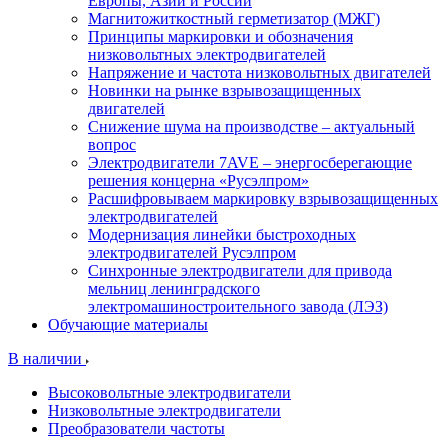
Европы, Азии и России
Магнитожиткостный герметизатор (МЖГ)
Принципы маркировки и обозначения
низковольтных электродвигателей
Напряжение и частота низковольтных двигателей
Новинки на рынке взрывозащищенных
двигателей
Снижение шума на производстве – актуальный
вопрос
Электродвигатели 7AVE – энергосберегающие
решения концерна «Русэлпром»
Расшифровываем маркировку взрывозащищенных
электродвигателей
Модернизация линейки быстроходных
электродвигателей Русэлпром
Синхронные электродвигатели для привода
мельниц ленинградского
электромашиностроительного завода (ЛЭЗ)
Обучающие материалы
В наличии
Высоковольтные электродвигатели
Низковольтные электродвигатели
Преобразователи частоты