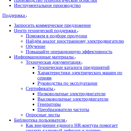
Производство технологической оснастки
Инструментальное производство
Поддержка
Запросить коммерческое предложение
Центр технической поддержки
Поможем в подборе продуции
Найдём аналог иностранному электродвигателю
Обучение
Повышайте операционную эффективность
Информационные материалы
Техническая документация
Технические каталоги предприятий
Характеристики электрических машин по
сериям
Руководства по эксплуатации
Сертификаты
Низковольтные электродвигатели
Высоковольтные электродвигатели
Генераторы
Преобразователи частоты
Опросные листы
Библиотека пользователя
Как внедрение единого HR-контура помогает
снизить кадровый дефицит и потерю