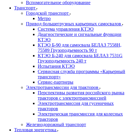
Вспомогательное оборудование
Транспорт
Городской транспорт
Метро
Привод большегрузных карьерных самосвалов
Система управления КТЭО
Диагностические и сигнальные функции
КТЭО
КТЭО Б-90 для самосвала БЕЛАЗ 7558H,
75589 Грузоподъемность 90 т
КТЭО Б-240 для самосвала БЕЛАЗ 7531G
Грузоподъемность 240 т
Испытания КТЭО
Сервисная служба программы «Карьерный
транспорт»
Сервис-партнеры
Электротрансмиссии для тракторов
Перспективы развития российского рынка
тракторов с электротрансмиссией
Электротрансмиссия для гусеничных
тракторов
Электрическая трансмиссия для колесных
тракторов
Железнодорожный транспорт
Тепловая энергетика