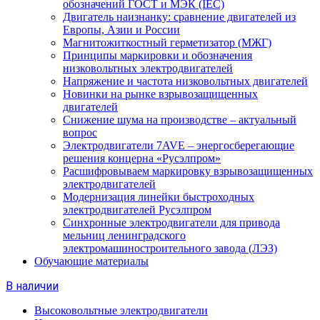
обозначений ГОСТ и МЭК (IEC)
Двигатель наизнанку: сравнение двигателей из
Европы, Азии и России
Магнитожиткостный герметизатор (МЖГ)
Принципы маркировки и обозначения
низковольтных электродвигателей
Напряжение и частота низковольтных двигателей
Новинки на рынке взрывозащищенных
двигателей
Снижение шума на производстве – актуальный
вопрос
Электродвигатели 7AVE – энергосберегающие
решения концерна «Русэлпром»
Расшифровываем маркировку взрывозащищенных
электродвигателей
Модернизация линейки быстроходных
электродвигателей Русэлпром
Синхронные электродвигатели для привода
мельниц ленинградского
электромашиностроительного завода (ЛЭЗ)
Обучающие материалы
В наличии
Высоковольтные электродвигатели