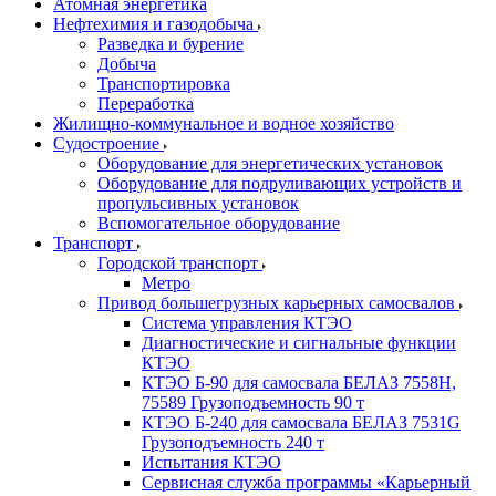
Атомная энергетика
Нефтехимия и газодобыча
Разведка и бурение
Добыча
Транспортировка
Переработка
Жилищно-коммунальное и водное хозяйство
Судостроение
Оборудование для энергетических установок
Оборудование для подруливающих устройств и
пропульсивных установок
Вспомогательное оборудование
Транспорт
Городской транспорт
Метро
Привод большегрузных карьерных самосвалов
Система управления КТЭО
Диагностические и сигнальные функции
КТЭО
КТЭО Б-90 для самосвала БЕЛАЗ 7558H,
75589 Грузоподъемность 90 т
КТЭО Б-240 для самосвала БЕЛАЗ 7531G
Грузоподъемность 240 т
Испытания КТЭО
Сервисная служба программы «Карьерный