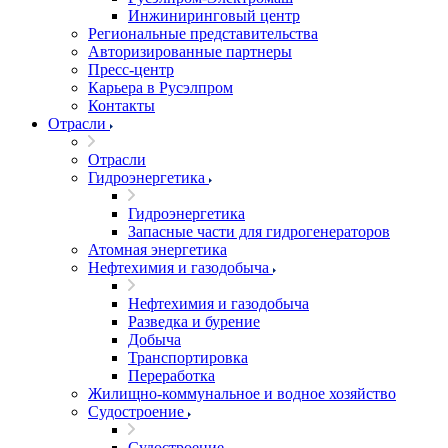
Инжиниринговый центр
Региональные представительства
Авторизированные партнеры
Пресс-центр
Карьера в Русэлпром
Контакты
Отрасли
Отрасли
Гидроэнергетика
Гидроэнергетика
Запасные части для гидрогенераторов
Атомная энергетика
Нефтехимия и газодобыча
Нефтехимия и газодобыча
Разведка и бурение
Добыча
Транспортировка
Переработка
Жилищно-коммунальное и водное хозяйство
Судостроение
Судостроение