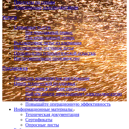
Продукты по сериям
Асинхронные электродвигатели
Услуги
Сервисные услуги
Предпродажный сервис
Послепродажный сервис
Высокоточное литье из алюминия
Высокоточное чугунное литье
Производство технологической оснастки
Инструментальное производство
Поддержка
Запросить коммерческое предложение
Центр технической поддержки
Поможем в подборе продуции
Найдём аналог иностранному электродвигателю
Обучение
Повышайте операционную эффективность
Информационные материалы
Техническая документация
Сертификаты
Опросные листы