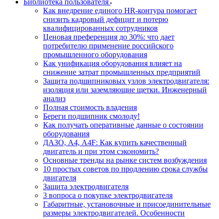
Библиотека пользователя
Как внедрение единого HR-контура помогает
снизить кадровый дефицит и потерю
квалифицированных сотрудников
Ценовая преференция до 30%: что дает
потребителю применение российского
промышленного оборудования
Как унификация оборудования влияет на
снижение затрат промышленных предприятий
Защита подшипниковых узлов электродвигателя:
изоляция или заземляющие щетки. Инженерный
анализ
Полная стоимость владения
Береги подшипник смолоду!
Как получать оперативные данные о состоянии
оборудования
ДАЗО, А4, А4F: Как купить качественный
двигатель и при этом сэкономить?
Основные тренды на рынке систем возбуждения
10 простых советов по продлению срока службы
двигателя
Защита электродвигателя
3 вопроса о покупке электродвигателя
Габаритные, установочные и присоединительные
размеры электродвигателей. Особенности