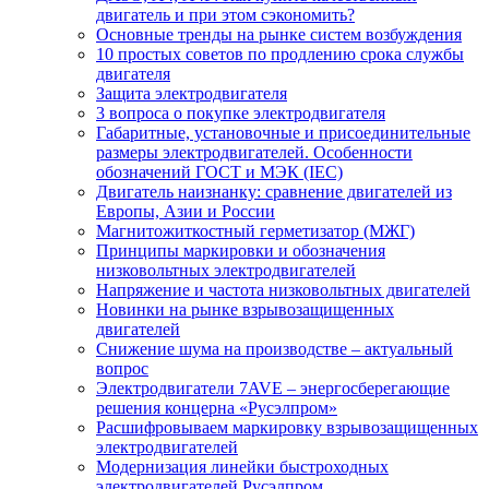
двигатель и при этом сэкономить?
Основные тренды на рынке систем возбуждения
10 простых советов по продлению срока службы
двигателя
Защита электродвигателя
3 вопроса о покупке электродвигателя
Габаритные, установочные и присоединительные
размеры электродвигателей. Особенности
обозначений ГОСТ и МЭК (IEC)
Двигатель наизнанку: сравнение двигателей из
Европы, Азии и России
Магнитожиткостный герметизатор (МЖГ)
Принципы маркировки и обозначения
низковольтных электродвигателей
Напряжение и частота низковольтных двигателей
Новинки на рынке взрывозащищенных
двигателей
Снижение шума на производстве – актуальный
вопрос
Электродвигатели 7AVE – энергосберегающие
решения концерна «Русэлпром»
Расшифровываем маркировку взрывозащищенных
электродвигателей
Модернизация линейки быстроходных
электродвигателей Русэлпром