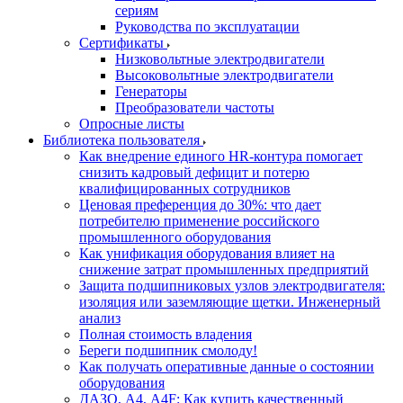
сериям
Руководства по эксплуатации
Сертификаты
Низковольтные электродвигатели
Высоковольтные электродвигатели
Генераторы
Преобразователи частоты
Опросные листы
Библиотека пользователя
Как внедрение единого HR-контура помогает
снизить кадровый дефицит и потерю
квалифицированных сотрудников
Ценовая преференция до 30%: что дает
потребителю применение российского
промышленного оборудования
Как унификация оборудования влияет на
снижение затрат промышленных предприятий
Защита подшипниковых узлов электродвигателя:
изоляция или заземляющие щетки. Инженерный
анализ
Полная стоимость владения
Береги подшипник смолоду!
Как получать оперативные данные о состоянии
оборудования
ДАЗО, А4, А4F: Как купить качественный