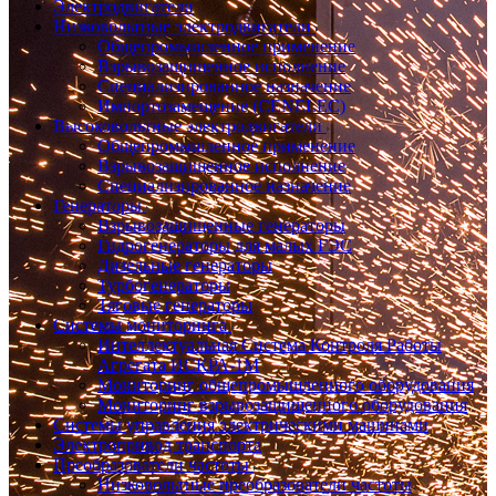
Электродвигатели
Низковольтные электродвигатели
Общепромышленное применение
Взрывозащищенное исполнение
Специализированное назначение
Импортозамещение (CENELEC)
Высоковольтные электродвигатели
Общепромышленное применение
Взрывозащищенное исполнение
Специализированное назначение
Генераторы
Взрывозащищенные генераторы
Гидрогенераторы для малых ГЭС
Дизельные генераторы
Турбогенераторы
Тяговые генераторы
Системы мониторинга
Интеллектуальная Система Контроля Работы
Агрегата ИСКРА-1М
Мониторинг общепромышленного оборудования
Мониторинг взрывозащищенного оборудования
Системы управления электрическими машинами
Электропривод транспорта
Преобразователи частоты
Низковольтные преобразователи частоты