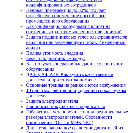
квалифицированных сотрудников
Ценовая преференция до 30%: что дает
потребителю применение российского
промышленного оборудования
Как унификация оборудования влияет на
снижение затрат промышленных предприятий
Защита подшипниковых узлов электродвигателя:
изоляция или заземляющие щетки. Инженерный
анализ
Полная стоимость владения
Береги подшипник смолоду!
Как получать оперативные данные о состоянии
оборудования
ДАЗО, А4, А4F: Как купить качественный
двигатель и при этом сэкономить?
Основные тренды на рынке систем возбуждения
10 простых советов по продлению срока службы
двигателя
Защита электродвигателя
3 вопроса о покупке электродвигателя
Габаритные, установочные и присоединительные
размеры электродвигателей. Особенности
обозначений ГОСТ и МЭК (IEC)
Двигатель наизнанку: сравнение двигателей из