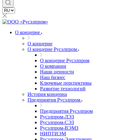
О концерне
О концерне
О концерне Русэлпром
О концерне Русэлпром
О компании
Наши ценности
Наш бизнес
Ключевые перспективы
Развитие технологий
История концерна
Предприятия Русэлпром
Предприятия Русэлпром
Русэлпром-ЛЭЗ
Русэлпром-СЭЗ
Русэлпром-ВЭМЗ
НИПТИЭМ
Русэлпром-Электромаш