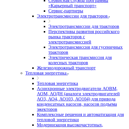
Сервисная служба программы
«Карьерный транспорт»
Сервис-партнеры
Электротрансмиссии для тракторов
Электротрансмиссии для тракторов
Перспективы развития российского
рынка тракторов с
электротрансмиссией
Электротрансмиссия для гусеничных
тракторов
Электрическая трансмиссия для
колесных тракторов
Железнодорожный транспорт
Тепловая энергетика
Тепловая энергетика
Асинхронные электродвигатели АОВМ,
АОМ, АОДН (аналоги электродвигателей
АО3, АО4, АО103, АО104) для привода
конденсатных насосов, насосов подъема
эжекторов
Комплексные решения и автоматизация для
тепловой энергетики
Модернизация высокочастотных,