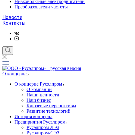
Низковольтные электродвигатели
Преобразователи частоты
Новости
Контакты
О концерне
О концерне Русэлпром
О компании
Наши ценности
Наш бизнес
Ключевые перспективы
Развитие технологий
История концерна
Предприятия Русэлпром
Русэлпром-ЛЭЗ
Русэлпром-СЭЗ