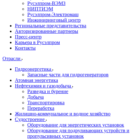
Русэлпром-ВЭМЗ
НИПТИЭМ
Русэлпром-Электромаш
Инжиниринговый центр
Региональные представительства
Авторизированные партнеры
Пресс-центр
Карьера в Русэлпром
Контакты
Отрасли
Гидроэнергетика
Запасные части для гидрогенераторов
Атомная энергетика
Нефтехимия и газодобыча
Разведка и бурение
Добыча
Транспортировка
Переработка
Жилищно-коммунальное и водное хозяйство
Судостроение
Оборудование для энергетических установок
Оборудование для подруливающих устройств и
пропульсивных установок