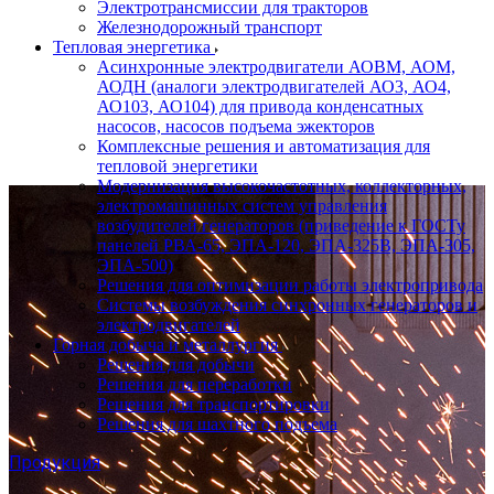
Электротрансмиссии для тракторов
Железнодорожный транспорт
Тепловая энергетика
Асинхронные электродвигатели АОВМ, АОМ,
АОДН (аналоги электродвигателей АО3, АО4,
АО103, АО104) для привода конденсатных
насосов, насосов подъема эжекторов
Комплексные решения и автоматизация для
тепловой энергетики
Модернизация высокочастотных, коллекторных,
электромашинных систем управления
возбудителей генераторов (приведение к ГОСТу
панелей РВА-65, ЭПА-120, ЭПА-325В, ЭПА-305,
ЭПА-500)
Решения для оптимизации работы электропривода
Системы возбуждения синхронных генераторов и
электродвигателей
Горная добыча и металлургия
Решения для добычи
Решения для переработки
Решения для транспортировки
Решения для шахтного подъема
Продукция