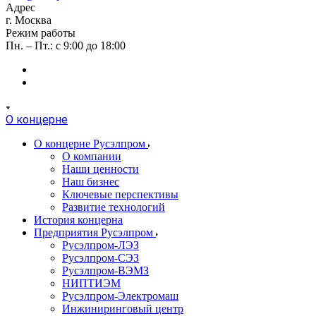
Адрес
г. Москва
Режим работы
Пн. – Пт.: с 9:00 до 18:00
О концерне
О концерне Русэлпром
О компании
Наши ценности
Наш бизнес
Ключевые перспективы
Развитие технологий
История концерна
Предприятия Русэлпром
Русэлпром-ЛЭЗ
Русэлпром-СЭЗ
Русэлпром-ВЭМЗ
НИПТИЭМ
Русэлпром-Электромаш
Инжиниринговый центр