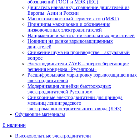
обозначений ГОСТ и МЭК (IEC)
Двигатель наизнанку: сравнение двигателей из
Европы, Азии и России
Магнитожиткостный герметизатор (МЖГ)
Принципы маркировки и обозначения
низковольтных электродвигателей
Напряжение и частота низковольтных двигателей
Новинки на рынке взрывозащищенных
двигателей
Снижение шума на производстве – актуальный
вопрос
Электродвигатели 7AVE – энергосберегающие
решения концерна «Русэлпром»
Расшифровываем маркировку взрывозащищенных
электродвигателей
Модернизация линейки быстроходных
электродвигателей Русэлпром
Синхронные электродвигатели для привода
мельниц ленинградского
электромашиностроительного завода (ЛЭЗ)
Обучающие материалы
В наличии
Высоковольтные электродвигатели