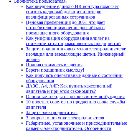
Библиотека пользователя
Как внедрение единого HR-контура помогает
снизить кадровый дефицит и потерю
квалифицированных сотрудников
Ценовая преференция до 30%: что дает
потребителю применение российского
промышленного оборудования
Как унификация оборудования влияет на
снижение затрат промышленных предприятий
Защита подшипниковых узлов электродвигателя:
изоляция или заземляющие щетки. Инженерный
анализ
Полная стоимость владения
Береги подшипник смолоду!
Как получать оперативные данные о состоянии
оборудования
ДАЗО, А4, А4F: Как купить качественный
двигатель и при этом сэкономить?
Основные тренды на рынке систем возбуждения
10 простых советов по продлению срока службы
двигателя
Защита электродвигателя
3 вопроса о покупке электродвигателя
Габаритные, установочные и присоединительные
размеры электродвигателей. Особенности