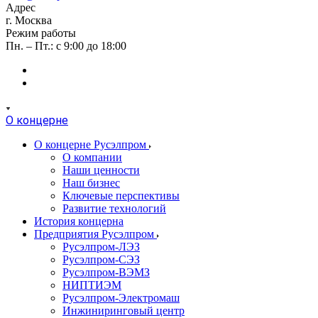
Адрес
г. Москва
Режим работы
Пн. – Пт.: с 9:00 до 18:00
О концерне
О концерне Русэлпром
О компании
Наши ценности
Наш бизнес
Ключевые перспективы
Развитие технологий
История концерна
Предприятия Русэлпром
Русэлпром-ЛЭЗ
Русэлпром-СЭЗ
Русэлпром-ВЭМЗ
НИПТИЭМ
Русэлпром-Электромаш
Инжиниринговый центр