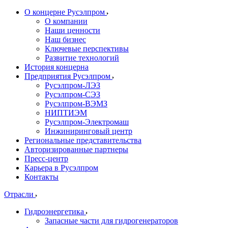
О концерне Русэлпром
О компании
Наши ценности
Наш бизнес
Ключевые перспективы
Развитие технологий
История концерна
Предприятия Русэлпром
Русэлпром-ЛЭЗ
Русэлпром-СЭЗ
Русэлпром-ВЭМЗ
НИПТИЭМ
Русэлпром-Электромаш
Инжиниринговый центр
Региональные представительства
Авторизированные партнеры
Пресс-центр
Карьера в Русэлпром
Контакты
Отрасли
Гидроэнергетика
Запасные части для гидрогенераторов