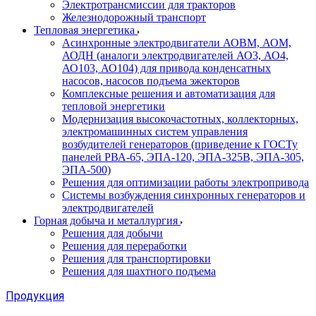
Электротрансмиссии для тракторов
Железнодорожный транспорт
Тепловая энергетика
Асинхронные электродвигатели АОВМ, АОМ,
АОДН (аналоги электродвигателей АО3, АО4,
АО103, АО104) для привода конденсатных
насосов, насосов подъема эжекторов
Комплексные решения и автоматизация для
тепловой энергетики
Модернизация высокочастотных, коллекторных,
электромашинных систем управления
возбудителей генераторов (приведение к ГОСТу
панелей РВА-65, ЭПА-120, ЭПА-325В, ЭПА-305,
ЭПА-500)
Решения для оптимизации работы электропривода
Системы возбуждения синхронных генераторов и
электродвигателей
Горная добыча и металлургия
Решения для добычи
Решения для переработки
Решения для транспортировки
Решения для шахтного подъема
Продукция