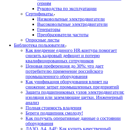
сериям
Руководства по эксплуатации
Сертификаты
Низковольтные электродвигатели
Высоковольтные электродвигатели
Генераторы
Преобразователи частоты
Опросные листы
Библиотека пользователя
Как внедрение единого HR-контура помогает
снизить кадровый дефицит и потерю
квалифицированных сотрудников
Ценовая преференция до 30%: что дает
потребителю применение российского
промышленного оборудования
Как унификация оборудования влияет на
снижение затрат промышленных предприятий
Защита подшипниковых узлов электродвигателя:
изоляция или заземляющие щетки. Инженерный
анализ
Полная стоимость владения
Береги подшипник смолоду!
Как получать оперативные данные о состоянии
оборудования
ДАЗО, А4, А4F: Как купить качественный