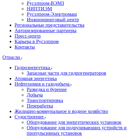
Русэлпром-ВЭМЗ
НИПТИЭМ
Русэлпром-Электромаш
Инжиниринговый центр
Региональные представительства
Авторизированные партнеры
Пресс-центр
Карьера в Русэлпром
Контакты
Отрасли
Гидроэнергетика
Запасные части для гидрогенераторов
Атомная энергетика
Нефтехимия и газодобыча
Разведка и бурение
Добыча
Транспортировка
Переработка
Жилищно-коммунальное и водное хозяйство
Судостроение
Оборудование для энергетических установок
Оборудование для подруливающих устройств и
пропульсивных установок