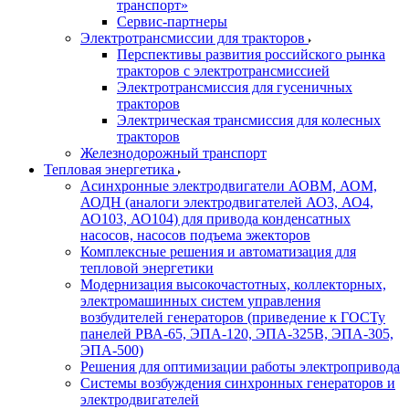
транспорт»
Сервис-партнеры
Электротрансмиссии для тракторов
Перспективы развития российского рынка
тракторов с электротрансмиссией
Электротрансмиссия для гусеничных
тракторов
Электрическая трансмиссия для колесных
тракторов
Железнодорожный транспорт
Тепловая энергетика
Асинхронные электродвигатели АОВМ, АОМ,
АОДН (аналоги электродвигателей АО3, АО4,
АО103, АО104) для привода конденсатных
насосов, насосов подъема эжекторов
Комплексные решения и автоматизация для
тепловой энергетики
Модернизация высокочастотных, коллекторных,
электромашинных систем управления
возбудителей генераторов (приведение к ГОСТу
панелей РВА-65, ЭПА-120, ЭПА-325В, ЭПА-305,
ЭПА-500)
Решения для оптимизации работы электропривода
Системы возбуждения синхронных генераторов и
электродвигателей