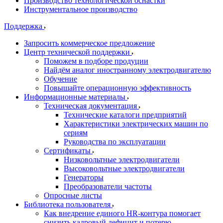
Производство технологической оснастки
Инструментальное производство
Поддержка
Запросить коммерческое предложение
Центр технической поддержки
Поможем в подборе продуции
Найдём аналог иностранному электродвигателю
Обучение
Повышайте операционную эффективность
Информационные материалы
Техническая документация
Технические каталоги предприятий
Характеристики электрических машин по
сериям
Руководства по эксплуатации
Сертификаты
Низковольтные электродвигатели
Высоковольтные электродвигатели
Генераторы
Преобразователи частоты
Опросные листы
Библиотека пользователя
Как внедрение единого HR-контура помогает
снизить кадровый дефицит и потерю