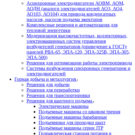
Асинхронные электродвигатели АОВМ, АОМ,
АОДН (аналоги электродвигателей АО3, АО4,
АО103, АО104) для привода конденсатных
насосов, насосов подъема эжекторов
Комплексные решения и автоматизация для
тепловой энергетики
Модернизация высокочастотных, коллекторных,
электромашинных систем управления
возбудителей генераторов (приведение к ГОСТу
панелей РВА-65, ЭПА-120, ЭПА-325В, ЭПА-305,
ЭПА-500)
Решения для оптимизации работы электропривода
Системы возбуждения синхронных генераторов и
электродвигателей
Горная добыча и металлургия
Решения для добычи
Решения для переработки
Решения для транспортировки
Решения для шахтного подъема
Электрические машины
Подъемные машины со шкивом трения
Подъемные машины барабанные
Подъемники для проходки шахт
Подъёмные машины серии JTP
Гидравлическая станция питания и