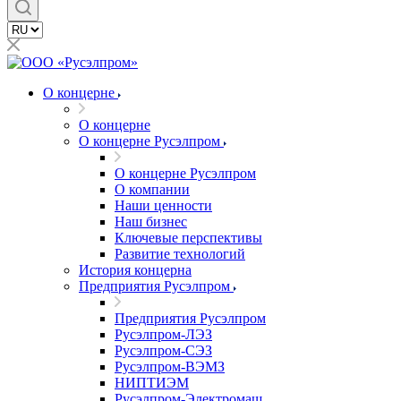
О концерне
О концерне
О концерне Русэлпром
О концерне Русэлпром
О компании
Наши ценности
Наш бизнес
Ключевые перспективы
Развитие технологий
История концерна
Предприятия Русэлпром
Предприятия Русэлпром
Русэлпром-ЛЭЗ
Русэлпром-СЭЗ
Русэлпром-ВЭМЗ
НИПТИЭМ
Русэлпром-Электромаш