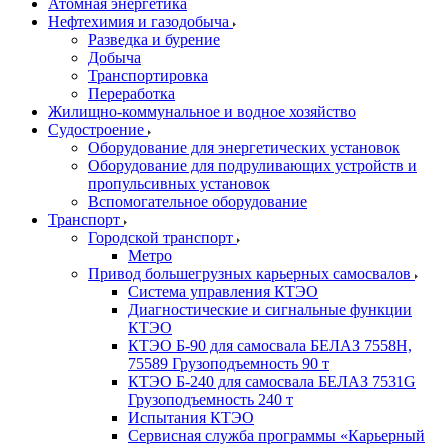
Атомная энергетика
Нефтехимия и газодобыча
Разведка и бурение
Добыча
Транспортировка
Переработка
Жилищно-коммунальное и водное хозяйство
Судостроение
Оборудование для энергетических установок
Оборудование для подруливающих устройств и
пропульсивных установок
Вспомогательное оборудование
Транспорт
Городской транспорт
Метро
Привод большегрузных карьерных самосвалов
Система управления КТЭО
Диагностические и сигнальные функции
КТЭО
КТЭО Б-90 для самосвала БЕЛАЗ 7558H,
75589 Грузоподъемность 90 т
КТЭО Б-240 для самосвала БЕЛАЗ 7531G
Грузоподъемность 240 т
Испытания КТЭО
Сервисная служба программы «Карьерный