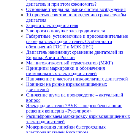
двигатель и при этом сэкономить?
Основные тренды на рынке систем возбуждения
10 простых советов по продлению срока службы
двигателя
Защита электродвигателя
3 вопроса о покупке электродвигателя
Габаритные, установочные и присоединительные
размеры электродвигателей. Особенности
обозначений ГОСТ и МЭК (IEC)
Двигатель наизнанку: сравнение двигателей из
Европы, Азии и России
Магнитожиткостный герметизатор (МЖГ)
Принципы маркировки и обозначения
низковольтных электродвигателей
Напряжение и частота низковольтных двигателей
Новинки на рынке взрывозащищенных
двигателей
Снижение шума на производстве – актуальный
вопрос
Электродвигатели 7AVE – энергосберегающие
решения концерна «Русэлпром»
Расшифровываем маркировку взрывозащищенных
электродвигателей
Модернизация линейки быстроходных
электродвигателей Русэлпром