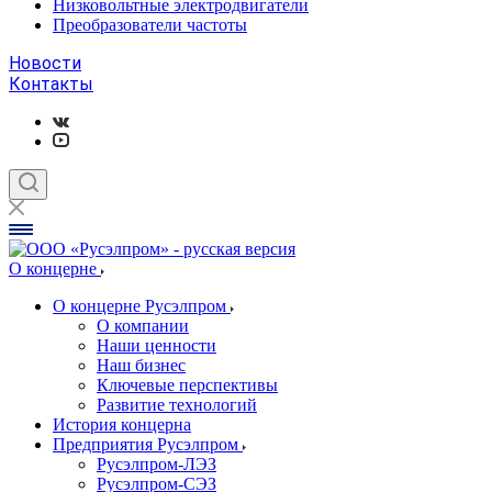
Низковольтные электродвигатели
Преобразователи частоты
Новости
Контакты
О концерне
О концерне Русэлпром
О компании
Наши ценности
Наш бизнес
Ключевые перспективы
Развитие технологий
История концерна
Предприятия Русэлпром
Русэлпром-ЛЭЗ
Русэлпром-СЭЗ