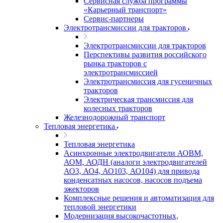
Сервисная служба программы
«Карьерный транспорт»
Сервис-партнеры
Электротрансмиссии для тракторов
Электротрансмиссии для тракторов
Перспективы развития российского
рынка тракторов с
электротрансмиссией
Электротрансмиссия для гусеничных
тракторов
Электрическая трансмиссия для
колесных тракторов
Железнодорожный транспорт
Тепловая энергетика
Тепловая энергетика
Асинхронные электродвигатели АОВМ,
АОМ, АОДН (аналоги электродвигателей
АО3, АО4, АО103, АО104) для привода
конденсатных насосов, насосов подъема
эжекторов
Комплексные решения и автоматизация для
тепловой энергетики
Модернизация высокочастотных,