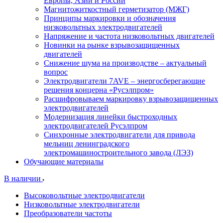
Европы, Азии и России
Магнитожиткостный герметизатор (МЖГ)
Принципы маркировки и обозначения
низковольтных электродвигателей
Напряжение и частота низковольтных двигателей
Новинки на рынке взрывозащищенных
двигателей
Снижение шума на производстве – актуальный
вопрос
Электродвигатели 7AVE – энергосберегающие
решения концерна «Русэлпром»
Расшифровываем маркировку взрывозащищенных
электродвигателей
Модернизация линейки быстроходных
электродвигателей Русэлпром
Синхронные электродвигатели для привода
мельниц ленинградского
электромашиностроительного завода (ЛЭЗ)
Обучающие материалы
В наличии
Высоковольтные электродвигатели
Низковольтные электродвигатели
Преобразователи частоты