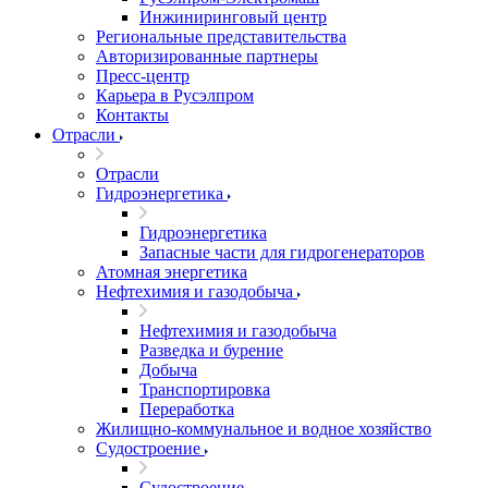
Инжиниринговый центр
Региональные представительства
Авторизированные партнеры
Пресс-центр
Карьера в Русэлпром
Контакты
Отрасли
Отрасли
Гидроэнергетика
Гидроэнергетика
Запасные части для гидрогенераторов
Атомная энергетика
Нефтехимия и газодобыча
Нефтехимия и газодобыча
Разведка и бурение
Добыча
Транспортировка
Переработка
Жилищно-коммунальное и водное хозяйство
Судостроение
Судостроение