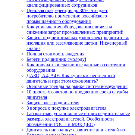
квалифицированных сотрудников
Ценовая преференция до 30%: что дает
потребителю применение российского
промышленного оборудования
Как унификация оборудования влияет на
снижение затрат промышленных предприятий
Защита подшипниковых узлов электродвигателя:
изоляция или заземляющие щетки. Инженерный
анализ
Полная стоимость владения
Береги подшипник смолоду!
Как получать оперативные данные о состоянии
оборудования
ДАЗО, А4, А4F: Как купить качественный
двигатель и при этом сэкономить?
Основные тренды на рынке систем возбуждения
10 простых советов по продлению срока службы
двигателя
Защита электродвигателя
3 вопроса о покупке электродвигателя
Габаритные, установочные и присоединительные
размеры электродвигателей. Особенности
обозначений ГОСТ и МЭК (IEC)
Двигатель наизнанку: сравнение двигателей из