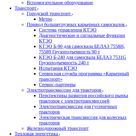
Вспомогательное оборудование
Транспорт
Городской транспорт
Метро
Привод большегрузных карьерных самосвалов
Система управления КТЭО
Диагностические и сигнальные функции
КТЭО
КТЭО Б-90 для самосвала БЕЛАЗ 7558H,
75589 Грузоподъемность 90 т
КТЭО Б-240 для самосвала БЕЛАЗ 7531G
Грузоподъемность 240 т
Испытания КТЭО
Сервисная служба программы «Карьерный
транспорт»
Сервис-партнеры
Электротрансмиссии для тракторов
Перспективы развития российского рынка
тракторов с электротрансмиссией
Электротрансмиссия для гусеничных
тракторов
Электрическая трансмиссия для колесных
тракторов
Железнодорожный транспорт
Тепловая энергетика