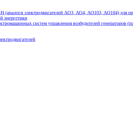
аналоги электродвигателей АО3, АО4, АО103, АО104) для при
ой энергетики
ектромашинных систем управления возбудителей генераторов (
лектродвигателей