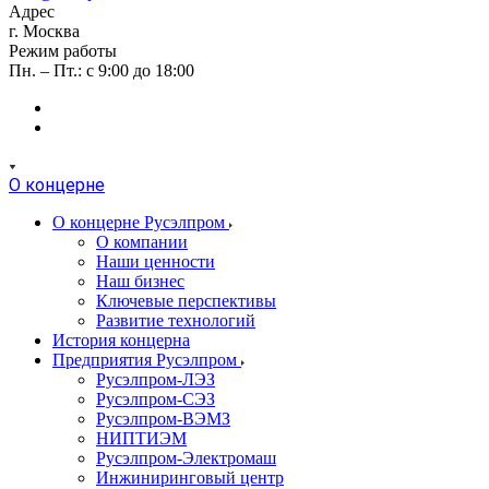
Адрес
г. Москва
Режим работы
Пн. – Пт.: с 9:00 до 18:00
О концерне
О концерне Русэлпром
О компании
Наши ценности
Наш бизнес
Ключевые перспективы
Развитие технологий
История концерна
Предприятия Русэлпром
Русэлпром-ЛЭЗ
Русэлпром-СЭЗ
Русэлпром-ВЭМЗ
НИПТИЭМ
Русэлпром-Электромаш
Инжиниринговый центр