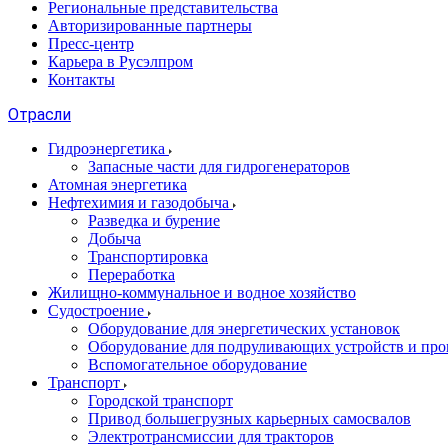
Региональные представительства
Авторизированные партнеры
Пресс-центр
Карьера в Русэлпром
Контакты
Отрасли
Гидроэнергетика
Запасные части для гидрогенераторов
Атомная энергетика
Нефтехимия и газодобыча
Разведка и бурение
Добыча
Транспортировка
Переработка
Жилищно-коммунальное и водное хозяйство
Судостроение
Оборудование для энергетических установок
Оборудование для подруливающих устройств и про
Вспомогательное оборудование
Транспорт
Городской транспорт
Привод большегрузных карьерных самосвалов
Электротрансмиссии для тракторов