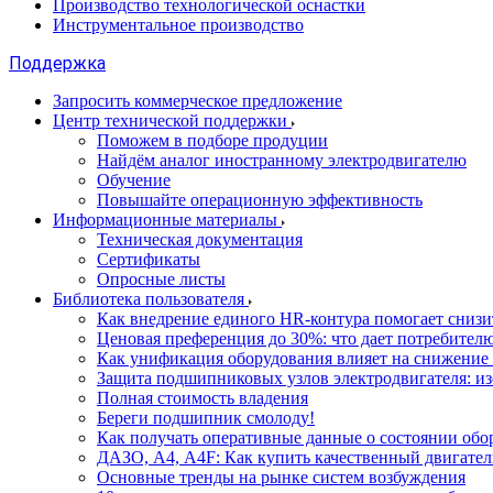
Производство технологической оснастки
Инструментальное производство
Поддержка
Запросить коммерческое предложение
Центр технической поддержки
Поможем в подборе продуции
Найдём аналог иностранному электродвигателю
Обучение
Повышайте операционную эффективность
Информационные материалы
Техническая документация
Сертификаты
Опросные листы
Библиотека пользователя
Как внедрение единого HR-контура помогает сниз
Ценовая преференция до 30%: что дает потребите
Как унификация оборудования влияет на снижение
Защита подшипниковых узлов электродвигателя: и
Полная стоимость владения
Береги подшипник смолоду!
Как получать оперативные данные о состоянии обо
ДАЗО, А4, А4F: Как купить качественный двигател
Основные тренды на рынке систем возбуждения