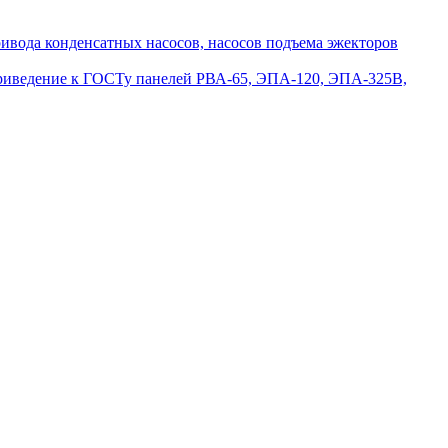
вода конденсатных насосов, насосов подъема эжекторов
приведение к ГОСТу панелей РВА-65, ЭПА-120, ЭПА-325В,