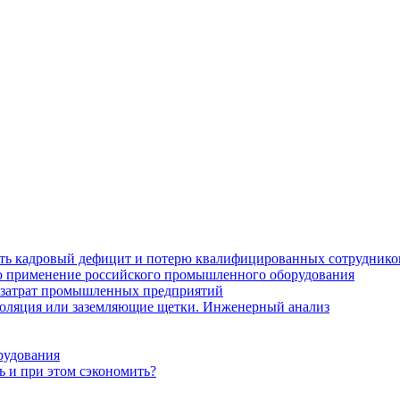
ить кадровый дефицит и потерю квалифицированных сотруднико
лю применение российского промышленного оборудования
 затрат промышленных предприятий
золяция или заземляющие щетки. Инженерный анализ
рудования
ь и при этом сэкономить?