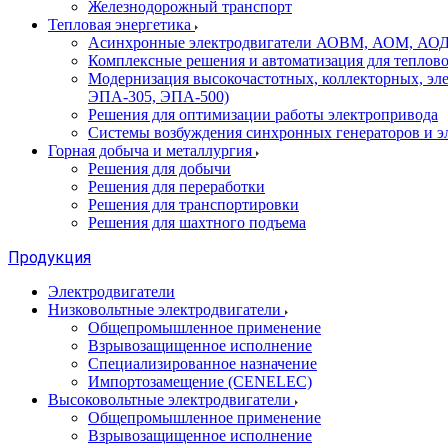
Железнодорожный транспорт
Тепловая энергетика
Асинхронные электродвигатели АОВМ, АОМ, АОДН (
Комплексные решения и автоматизация для теплов
Модернизация высокочастотных, коллекторных, эл
ЭПА-305, ЭПА-500)
Решения для оптимизации работы электропривода
Системы возбуждения синхронных генераторов и э
Горная добыча и металлургия
Решения для добычи
Решения для переработки
Решения для транспортировки
Решения для шахтного подъема
Продукция
Электродвигатели
Низковольтные электродвигатели
Общепромышленное применение
Взрывозащищенное исполнение
Специализированное назначение
Импортозамещение (CENELEC)
Высоковольтные электродвигатели
Общепромышленное применение
Взрывозащищенное исполнение