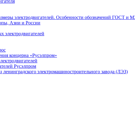
игателя
азмеры электродвигателей. Особенности обозначений ГОСТ и М
опы, Азии и России
х электродвигателей
рос
ения концерна «Русэлпром»
лектродвигателей
ателей Русэлпром
ц ленинградского электромашиностроительного завода (ЛЭЗ)