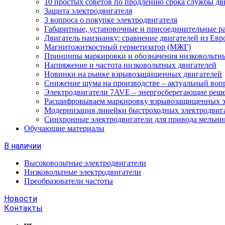
10 простых советов по продлению срока службы дв
Защита электродвигателя
3 вопроса о покупке электродвигателя
Габаритные, установочные и присоединительные р
Двигатель наизнанку: сравнение двигателей из Евр
Магнитожиткостный герметизатор (МЖГ)
Принципы маркировки и обозначения низковольтны
Напряжение и частота низковольтных двигателей
Новинки на рынке взрывозащищенных двигателей
Снижение шума на производстве – актуальный воп
Электродвигатели 7AVE – энергосберегающие реш
Расшифровываем маркировку взрывозащищенных э
Модернизация линейки быстроходных электродвиг
Синхронные электродвигатели для привода мельни
Обучающие материалы
В наличии
Высоковольтные электродвигатели
Низковольтные электродвигатели
Преобразователи частоты
Новости
Контакты