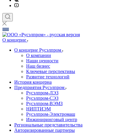
О концерне
О концерне Русэлпром
О компании
Наши ценности
Наш бизнес
Ключевые перспективы
Развитие технологий
История концерна
Предприятия Русэлпром
Русэлпром-ЛЭЗ
Русэлпром-СЭЗ
Русэлпром-ВЭМЗ
НИПТИЭМ
Русэлпром-Электромаш
Инжиниринговый центр
Региональные представительства
Авторизированные партнеры