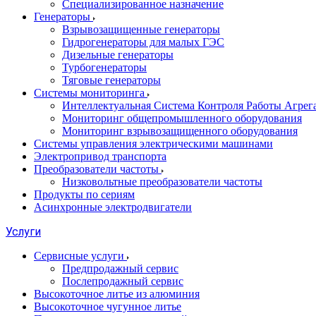
Специализированное назначение
Генераторы
Взрывозащищенные генераторы
Гидрогенераторы для малых ГЭС
Дизельные генераторы
Турбогенераторы
Тяговые генераторы
Системы мониторинга
Интеллектуальная Система Контроля Работы Агре
Мониторинг общепромышленного оборудования
Мониторинг взрывозащищенного оборудования
Системы управления электрическими машинами
Электропривод транспорта
Преобразователи частоты
Низковольтные преобразователи частоты
Продукты по сериям
Асинхронные электродвигатели
Услуги
Сервисные услуги
Предпродажный сервис
Послепродажный сервис
Высокоточное литье из алюминия
Высокоточное чугунное литье