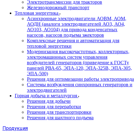
Электротрансмиссии для тракторов
Железнодорожный транспорт
Тепловая энергетика
Асинхронные электродвигатели АОВМ, АОМ,
АОДН (аналоги электродвигателей АО3, АО4,
АО103, АО104) для привода конденсатных
насосов, насосов подъема эжекторов
Комплексные решения и автоматизация для
тепловой энергетики
Модернизация высокочастотных, коллекторных,
электромашинных систем управления
возбудителей генераторов (приведение к ГОСТу
панелей РВА-65, ЭПА-120, ЭПА-325В, ЭПА-305,
ЭПА-500)
Решения для оптимизации работы электропривода
Системы возбуждения синхронных генераторов и
электродвигателей
Горная добыча и металлургия
Решения для добычи
Решения для переработки
Решения для транспортировки
Решения для шахтного подъема
Продукция