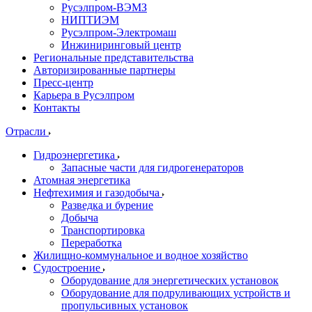
Русэлпром-ВЭМЗ
НИПТИЭМ
Русэлпром-Электромаш
Инжиниринговый центр
Региональные представительства
Авторизированные партнеры
Пресс-центр
Карьера в Русэлпром
Контакты
Отрасли
Гидроэнергетика
Запасные части для гидрогенераторов
Атомная энергетика
Нефтехимия и газодобыча
Разведка и бурение
Добыча
Транспортировка
Переработка
Жилищно-коммунальное и водное хозяйство
Судостроение
Оборудование для энергетических установок
Оборудование для подруливающих устройств и
пропульсивных установок