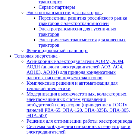
транспорт»
Сервис-партнеры
Электротрансмиссии для тракторов
Перспективы развития российского рынка
тракторов с электротрансмиссией
Электротрансмиссия для гусеничных
тракторов
Электрическая трансмиссия для колесных
тракторов
Железнодорожный транспорт
Тепловая энергетика
Асинхронные электродвигатели АОВМ, АОМ,
АОДН (аналоги электродвигателей АО3, АО4,
АО103, АО104) для привода конденсатных
насосов, насосов подъема эжекторов
Комплексные решения и автоматизация для
тепловой энергетики
Модернизация высокочастотных, коллекторных,
электромашинных систем управления
возбудителей генераторов (приведение к ГОСТу
панелей РВА-65, ЭПА-120, ЭПА-325В, ЭПА-305,
ЭПА-500)
Решения для оптимизации работы электропривода
Системы возбуждения синхронных генераторов и
электродвигателей