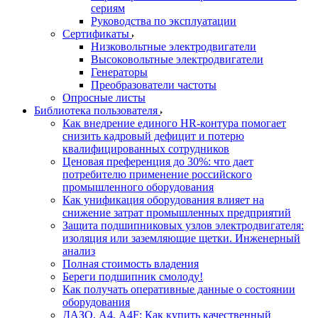
сериям
Руководства по эксплуатации
Сертификаты
Низковольтные электродвигатели
Высоковольтные электродвигатели
Генераторы
Преобразователи частоты
Опросные листы
Библиотека пользователя
Как внедрение единого HR-контура помогает
снизить кадровый дефицит и потерю
квалифицированных сотрудников
Ценовая преференция до 30%: что дает
потребителю применение российского
промышленного оборудования
Как унификация оборудования влияет на
снижение затрат промышленных предприятий
Защита подшипниковых узлов электродвигателя:
изоляция или заземляющие щетки. Инженерный
анализ
Полная стоимость владения
Береги подшипник смолоду!
Как получать оперативные данные о состоянии
оборудования
ДАЗО, А4, А4F: Как купить качественный