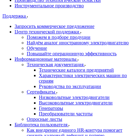
Производство технологической оснастки
Инструментальное производство
Поддержка
Запросить коммерческое предложение
Центр технической поддержки
Поможем в подборе продуции
Найдём аналог иностранному электродвигателю
Обучение
Повышайте операционную эффективность
Информационные материалы
Техническая документация
Технические каталоги предприятий
Характеристики электрических машин по
сериям
Руководства по эксплуатации
Сертификаты
Низковольтные электродвигатели
Высоковольтные электродвигатели
Генераторы
Преобразователи частоты
Опросные листы
Библиотека пользователя
Как внедрение единого HR-контура помогает
снизить кадровый дефицит и потерю