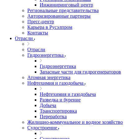
Инжиниринговый центр
Региональные представительства
Авторизированные партнеры
Пресс-центр
Карьера в Русэлпром
Контакты
Отрасли
Отрасли
Гидроэнергетика
Гидроэнергетика
Запасные части для гидрогенераторов
Атомная энергетика
Нефтехимия и газодобыча
Нефтехимия и газодобыча
Разведка и бурение
Добыча
Транспортировка
Переработка
Жилищно-коммунальное и водное хозяйство
Судостроение
Судостроение