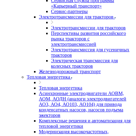
Сервисная служба программы
«Карьерный транспорт»
Сервис-партнеры
Электротрансмиссии для тракторов
Электротрансмиссии для тракторов
Перспективы развития российского
рынка тракторов с
электротрансмиссией
Электротрансмиссия для гусеничных
тракторов
Электрическая трансмиссия для
колесных тракторов
Железнодорожный транспорт
Тепловая энергетика
Тепловая энергетика
Асинхронные электродвигатели АОВМ,
АОМ, АОДН (аналоги электродвигателей
АО3, АО4, АО103, АО104) для привода
конденсатных насосов, насосов подъема
эжекторов
Комплексные решения и автоматизация для
тепловой энергетики
Модернизация высокочастотных,