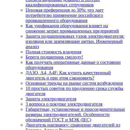
квалифицированных сотрудников
Ценовая преференция до 30%: что дает
потребителю применение российского
промышленного оборудования
Как унификация оборудования влияет на
снижение затрат промышленных предприятий
Защита подшипниковых узлов электродвигателя:
изоляция или заземляющие щетки. Инженерный
анализ
Полная стоимость владения
Береги подшипник смолоду!
Как получать оперативные данные о состоянии
оборудования
ДАЗО, А4, А4F: Как купить качественный
двигатель и при этом сэкономить?
Основные тренды на рынке систем возбуждения
10 простых советов по продлению срока службы
двигателя
Защита электродвигателя
3 вопроса о покупке электродвигателя
Габаритные, установочные и присоединительные
размеры электродвигателей. Особенности
обозначений ГОСТ и МЭК (IEC)
Двигатель наизнанку: сравнение двигателей из