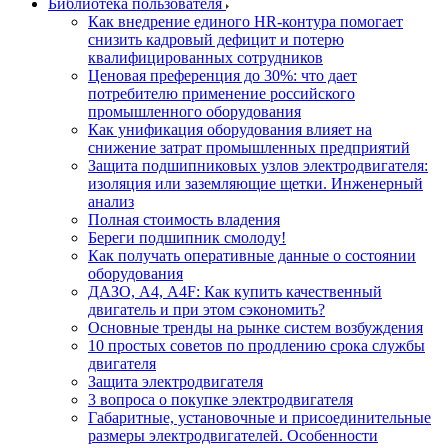
Библиотека пользователя
Как внедрение единого HR-контура помогает
снизить кадровый дефицит и потерю
квалифицированных сотрудников
Ценовая преференция до 30%: что дает
потребителю применение российского
промышленного оборудования
Как унификация оборудования влияет на
снижение затрат промышленных предприятий
Защита подшипниковых узлов электродвигателя:
изоляция или заземляющие щетки. Инженерный
анализ
Полная стоимость владения
Береги подшипник смолоду!
Как получать оперативные данные о состоянии
оборудования
ДАЗО, А4, А4F: Как купить качественный
двигатель и при этом сэкономить?
Основные тренды на рынке систем возбуждения
10 простых советов по продлению срока службы
двигателя
Защита электродвигателя
3 вопроса о покупке электродвигателя
Габаритные, установочные и присоединительные
размеры электродвигателей. Особенности