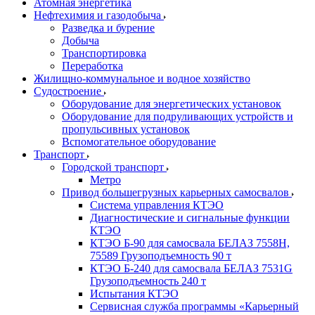
Атомная энергетика
Нефтехимия и газодобыча
Разведка и бурение
Добыча
Транспортировка
Переработка
Жилищно-коммунальное и водное хозяйство
Судостроение
Оборудование для энергетических установок
Оборудование для подруливающих устройств и
пропульсивных установок
Вспомогательное оборудование
Транспорт
Городской транспорт
Метро
Привод большегрузных карьерных самосвалов
Система управления КТЭО
Диагностические и сигнальные функции
КТЭО
КТЭО Б-90 для самосвала БЕЛАЗ 7558H,
75589 Грузоподъемность 90 т
КТЭО Б-240 для самосвала БЕЛАЗ 7531G
Грузоподъемность 240 т
Испытания КТЭО
Сервисная служба программы «Карьерный