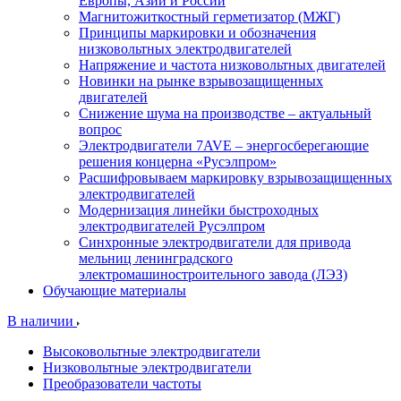
Европы, Азии и России
Магнитожиткостный герметизатор (МЖГ)
Принципы маркировки и обозначения
низковольтных электродвигателей
Напряжение и частота низковольтных двигателей
Новинки на рынке взрывозащищенных
двигателей
Снижение шума на производстве – актуальный
вопрос
Электродвигатели 7AVE – энергосберегающие
решения концерна «Русэлпром»
Расшифровываем маркировку взрывозащищенных
электродвигателей
Модернизация линейки быстроходных
электродвигателей Русэлпром
Синхронные электродвигатели для привода
мельниц ленинградского
электромашиностроительного завода (ЛЭЗ)
Обучающие материалы
В наличии
Высоковольтные электродвигатели
Низковольтные электродвигатели
Преобразователи частоты