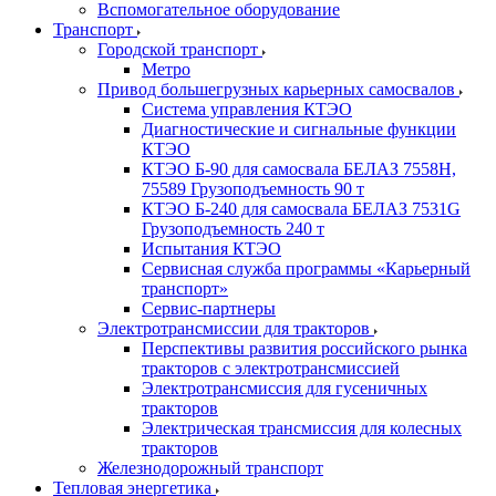
Вспомогательное оборудование
Транспорт
Городской транспорт
Метро
Привод большегрузных карьерных самосвалов
Система управления КТЭО
Диагностические и сигнальные функции
КТЭО
КТЭО Б-90 для самосвала БЕЛАЗ 7558H,
75589 Грузоподъемность 90 т
КТЭО Б-240 для самосвала БЕЛАЗ 7531G
Грузоподъемность 240 т
Испытания КТЭО
Сервисная служба программы «Карьерный
транспорт»
Сервис-партнеры
Электротрансмиссии для тракторов
Перспективы развития российского рынка
тракторов с электротрансмиссией
Электротрансмиссия для гусеничных
тракторов
Электрическая трансмиссия для колесных
тракторов
Железнодорожный транспорт
Тепловая энергетика