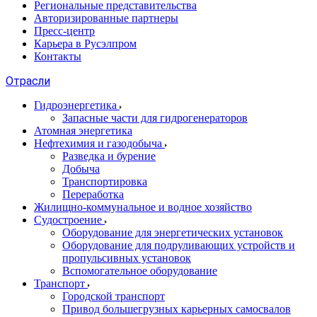
Региональные представительства
Авторизированные партнеры
Пресс-центр
Карьера в Русэлпром
Контакты
Отрасли
Гидроэнергетика
Запасные части для гидрогенераторов
Атомная энергетика
Нефтехимия и газодобыча
Разведка и бурение
Добыча
Транспортировка
Переработка
Жилищно-коммунальное и водное хозяйство
Судостроение
Оборудование для энергетических установок
Оборудование для подруливающих устройств и
пропульсивных установок
Вспомогательное оборудование
Транспорт
Городской транспорт
Привод большегрузных карьерных самосвалов