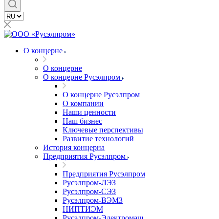
О концерне
О концерне
О концерне Русэлпром
О концерне Русэлпром
О компании
Наши ценности
Наш бизнес
Ключевые перспективы
Развитие технологий
История концерна
Предприятия Русэлпром
Предприятия Русэлпром
Русэлпром-ЛЭЗ
Русэлпром-СЭЗ
Русэлпром-ВЭМЗ
НИПТИЭМ
Русэлпром-Электромаш