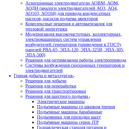
Асинхронные электродвигатели АОВМ, АОМ,
АОДН (аналоги электродвигателей АО3, АО4,
АО103, АО104) для привода конденсатных
насосов, насосов подъема эжекторов
Комплексные решения и автоматизация для
тепловой энергетики
Модернизация высокочастотных, коллекторных,
электромашинных систем управления
возбудителей генераторов (приведение к ГОСТу
панелей РВА-65, ЭПА-120, ЭПА-325В, ЭПА-305,
ЭПА-500)
Решения для оптимизации работы электропривода
Системы возбуждения синхронных генераторов и
электродвигателей
Горная добыча и металлургия
Решения для добычи
Решения для переработки
Решения для транспортировки
Решения для шахтного подъема
Электрические машины
Подъемные машины со шкивом трения
Подъемные машины барабанные
Подъемники для проходки шахт
Подъёмные машины серии JTP
Гидравлическая станция питания и