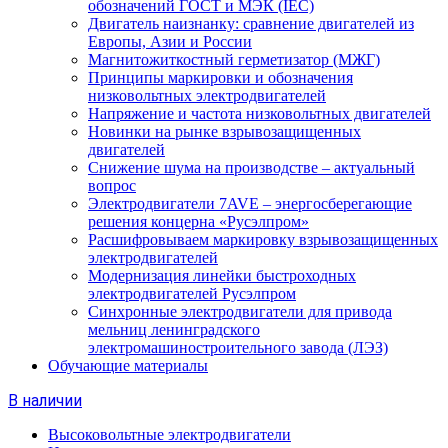
обозначений ГОСТ и МЭК (IEC)
Двигатель наизнанку: сравнение двигателей из
Европы, Азии и России
Магнитожиткостный герметизатор (МЖГ)
Принципы маркировки и обозначения
низковольтных электродвигателей
Напряжение и частота низковольтных двигателей
Новинки на рынке взрывозащищенных
двигателей
Снижение шума на производстве – актуальный
вопрос
Электродвигатели 7AVE – энергосберегающие
решения концерна «Русэлпром»
Расшифровываем маркировку взрывозащищенных
электродвигателей
Модернизация линейки быстроходных
электродвигателей Русэлпром
Синхронные электродвигатели для привода
мельниц ленинградского
электромашиностроительного завода (ЛЭЗ)
Обучающие материалы
В наличии
Высоковольтные электродвигатели