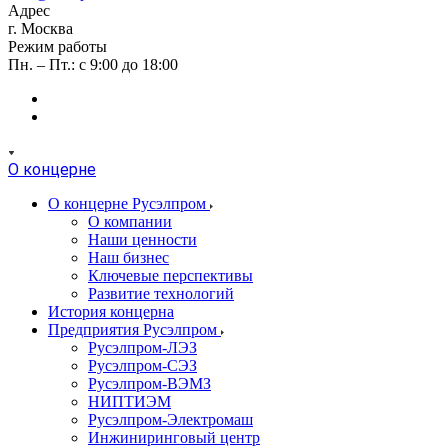
Адрес
г. Москва
Режим работы
Пн. – Пт.: с 9:00 до 18:00
О концерне
О концерне Русэлпром
О компании
Наши ценности
Наш бизнес
Ключевые перспективы
Развитие технологий
История концерна
Предприятия Русэлпром
Русэлпром-ЛЭЗ
Русэлпром-СЭЗ
Русэлпром-ВЭМЗ
НИПТИЭМ
Русэлпром-Электромаш
Инжиниринговый центр