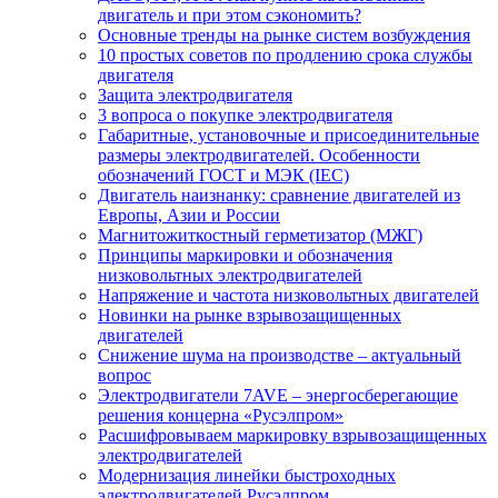
двигатель и при этом сэкономить?
Основные тренды на рынке систем возбуждения
10 простых советов по продлению срока службы
двигателя
Защита электродвигателя
3 вопроса о покупке электродвигателя
Габаритные, установочные и присоединительные
размеры электродвигателей. Особенности
обозначений ГОСТ и МЭК (IEC)
Двигатель наизнанку: сравнение двигателей из
Европы, Азии и России
Магнитожиткостный герметизатор (МЖГ)
Принципы маркировки и обозначения
низковольтных электродвигателей
Напряжение и частота низковольтных двигателей
Новинки на рынке взрывозащищенных
двигателей
Снижение шума на производстве – актуальный
вопрос
Электродвигатели 7AVE – энергосберегающие
решения концерна «Русэлпром»
Расшифровываем маркировку взрывозащищенных
электродвигателей
Модернизация линейки быстроходных
электродвигателей Русэлпром