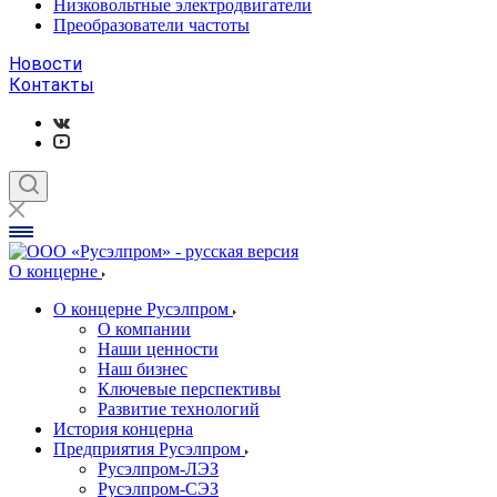
Низковольтные электродвигатели
Преобразователи частоты
Новости
Контакты
О концерне
О концерне Русэлпром
О компании
Наши ценности
Наш бизнес
Ключевые перспективы
Развитие технологий
История концерна
Предприятия Русэлпром
Русэлпром-ЛЭЗ
Русэлпром-СЭЗ