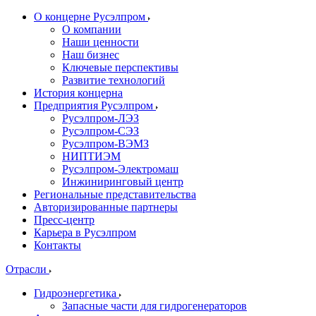
О концерне Русэлпром
О компании
Наши ценности
Наш бизнес
Ключевые перспективы
Развитие технологий
История концерна
Предприятия Русэлпром
Русэлпром-ЛЭЗ
Русэлпром-СЭЗ
Русэлпром-ВЭМЗ
НИПТИЭМ
Русэлпром-Электромаш
Инжиниринговый центр
Региональные представительства
Авторизированные партнеры
Пресс-центр
Карьера в Русэлпром
Контакты
Отрасли
Гидроэнергетика
Запасные части для гидрогенераторов