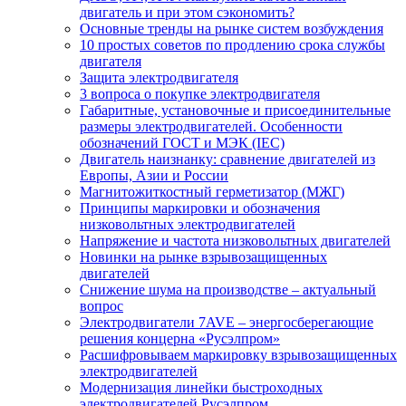
двигатель и при этом сэкономить?
Основные тренды на рынке систем возбуждения
10 простых советов по продлению срока службы
двигателя
Защита электродвигателя
3 вопроса о покупке электродвигателя
Габаритные, установочные и присоединительные
размеры электродвигателей. Особенности
обозначений ГОСТ и МЭК (IEC)
Двигатель наизнанку: сравнение двигателей из
Европы, Азии и России
Магнитожиткостный герметизатор (МЖГ)
Принципы маркировки и обозначения
низковольтных электродвигателей
Напряжение и частота низковольтных двигателей
Новинки на рынке взрывозащищенных
двигателей
Снижение шума на производстве – актуальный
вопрос
Электродвигатели 7AVE – энергосберегающие
решения концерна «Русэлпром»
Расшифровываем маркировку взрывозащищенных
электродвигателей
Модернизация линейки быстроходных
электродвигателей Русэлпром