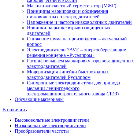
Европы, Азии и России
Магнитожиткостный герметизатор (МЖГ)
Принципы маркировки и обозначения
низковольтных электродвигателей
Напряжение и частота низковольтных двигателей
Новинки на рынке взрывозащищенных
двигателей
Снижение шума на производстве – актуальный
вопрос
Электродвигатели 7AVE – энергосберегающие
решения концерна «Русэлпром»
Расшифровываем маркировку взрывозащищенных
электродвигателей
Модернизация линейки быстроходных
электродвигателей Русэлпром
Синхронные электродвигатели для привода
мельниц ленинградского
электромашиностроительного завода (ЛЭЗ)
Обучающие материалы
В наличии
Высоковольтные электродвигатели
Низковольтные электродвигатели
Преобразователи частоты