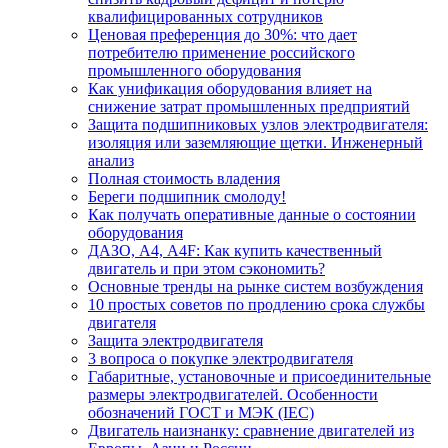
квалифицированных сотрудников
Ценовая преференция до 30%: что дает
потребителю применение российского
промышленного оборудования
Как унификация оборудования влияет на
снижение затрат промышленных предприятий
Защита подшипниковых узлов электродвигателя:
изоляция или заземляющие щетки. Инженерный
анализ
Полная стоимость владения
Береги подшипник смолоду!
Как получать оперативные данные о состоянии
оборудования
ДАЗО, А4, А4F: Как купить качественный
двигатель и при этом сэкономить?
Основные тренды на рынке систем возбуждения
10 простых советов по продлению срока службы
двигателя
Защита электродвигателя
3 вопроса о покупке электродвигателя
Габаритные, установочные и присоединительные
размеры электродвигателей. Особенности
обозначений ГОСТ и МЭК (IEC)
Двигатель наизнанку: сравнение двигателей из