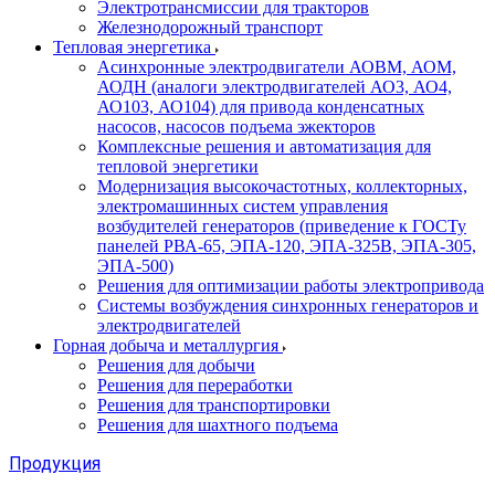
Электротрансмиссии для тракторов
Железнодорожный транспорт
Тепловая энергетика
Асинхронные электродвигатели АОВМ, АОМ,
АОДН (аналоги электродвигателей АО3, АО4,
АО103, АО104) для привода конденсатных
насосов, насосов подъема эжекторов
Комплексные решения и автоматизация для
тепловой энергетики
Модернизация высокочастотных, коллекторных,
электромашинных систем управления
возбудителей генераторов (приведение к ГОСТу
панелей РВА-65, ЭПА-120, ЭПА-325В, ЭПА-305,
ЭПА-500)
Решения для оптимизации работы электропривода
Системы возбуждения синхронных генераторов и
электродвигателей
Горная добыча и металлургия
Решения для добычи
Решения для переработки
Решения для транспортировки
Решения для шахтного подъема
Продукция