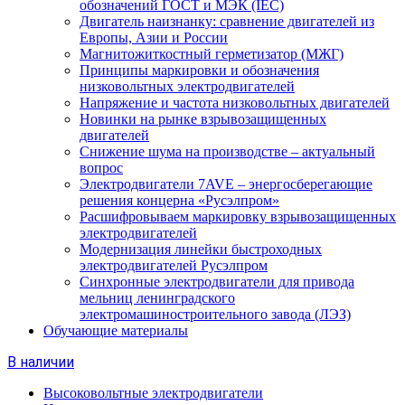
обозначений ГОСТ и МЭК (IEC)
Двигатель наизнанку: сравнение двигателей из
Европы, Азии и России
Магнитожиткостный герметизатор (МЖГ)
Принципы маркировки и обозначения
низковольтных электродвигателей
Напряжение и частота низковольтных двигателей
Новинки на рынке взрывозащищенных
двигателей
Снижение шума на производстве – актуальный
вопрос
Электродвигатели 7AVE – энергосберегающие
решения концерна «Русэлпром»
Расшифровываем маркировку взрывозащищенных
электродвигателей
Модернизация линейки быстроходных
электродвигателей Русэлпром
Синхронные электродвигатели для привода
мельниц ленинградского
электромашиностроительного завода (ЛЭЗ)
Обучающие материалы
В наличии
Высоковольтные электродвигатели