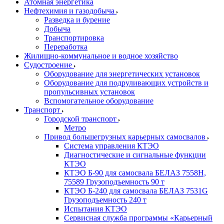
Атомная энергетика
Нефтехимия и газодобыча
Разведка и бурение
Добыча
Транспортировка
Переработка
Жилищно-коммунальное и водное хозяйство
Судостроение
Оборудование для энергетических установок
Оборудование для подруливающих устройств и
пропульсивных установок
Вспомогательное оборудование
Транспорт
Городской транспорт
Метро
Привод большегрузных карьерных самосвалов
Система управления КТЭО
Диагностические и сигнальные функции
КТЭО
КТЭО Б-90 для самосвала БЕЛАЗ 7558H,
75589 Грузоподъемность 90 т
КТЭО Б-240 для самосвала БЕЛАЗ 7531G
Грузоподъемность 240 т
Испытания КТЭО
Сервисная служба программы «Карьерный