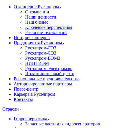
О концерне Русэлпром
О компании
Наши ценности
Наш бизнес
Ключевые перспективы
Развитие технологий
История концерна
Предприятия Русэлпром
Русэлпром-ЛЭЗ
Русэлпром-СЭЗ
Русэлпром-ВЭМЗ
НИПТИЭМ
Русэлпром-Электромаш
Инжиниринговый центр
Региональные представительства
Авторизированные партнеры
Пресс-центр
Карьера в Русэлпром
Контакты
Отрасли
Гидроэнергетика
Запасные части для гидрогенераторов