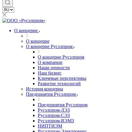
О концерне
О концерне
О концерне Русэлпром
О концерне Русэлпром
О компании
Наши ценности
Наш бизнес
Ключевые перспективы
Развитие технологий
История концерна
Предприятия Русэлпром
Предприятия Русэлпром
Русэлпром-ЛЭЗ
Русэлпром-СЭЗ
Русэлпром-ВЭМЗ
НИПТИЭМ
Русэлпром-Электромаш