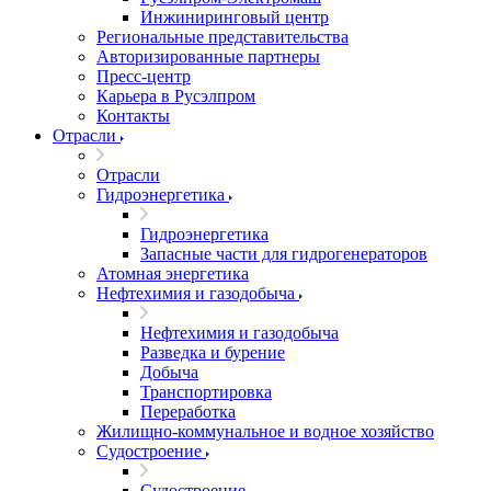
Инжиниринговый центр
Региональные представительства
Авторизированные партнеры
Пресс-центр
Карьера в Русэлпром
Контакты
Отрасли
Отрасли
Гидроэнергетика
Гидроэнергетика
Запасные части для гидрогенераторов
Атомная энергетика
Нефтехимия и газодобыча
Нефтехимия и газодобыча
Разведка и бурение
Добыча
Транспортировка
Переработка
Жилищно-коммунальное и водное хозяйство
Судостроение
Судостроение