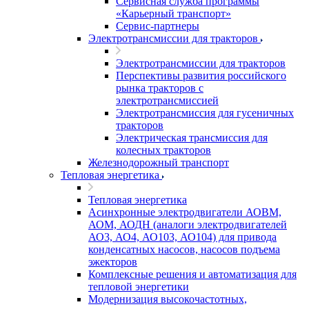
Сервисная служба программы
«Карьерный транспорт»
Сервис-партнеры
Электротрансмиссии для тракторов
Электротрансмиссии для тракторов
Перспективы развития российского
рынка тракторов с
электротрансмиссией
Электротрансмиссия для гусеничных
тракторов
Электрическая трансмиссия для
колесных тракторов
Железнодорожный транспорт
Тепловая энергетика
Тепловая энергетика
Асинхронные электродвигатели АОВМ,
АОМ, АОДН (аналоги электродвигателей
АО3, АО4, АО103, АО104) для привода
конденсатных насосов, насосов подъема
эжекторов
Комплексные решения и автоматизация для
тепловой энергетики
Модернизация высокочастотных,