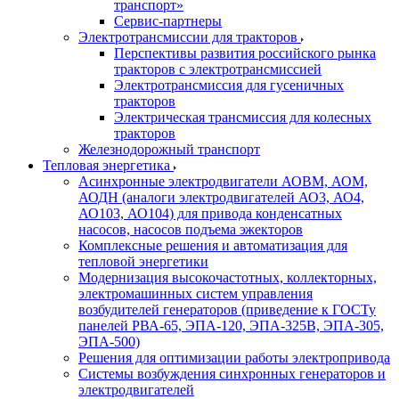
транспорт»
Сервис-партнеры
Электротрансмиссии для тракторов
Перспективы развития российского рынка
тракторов с электротрансмиссией
Электротрансмиссия для гусеничных
тракторов
Электрическая трансмиссия для колесных
тракторов
Железнодорожный транспорт
Тепловая энергетика
Асинхронные электродвигатели АОВМ, АОМ,
АОДН (аналоги электродвигателей АО3, АО4,
АО103, АО104) для привода конденсатных
насосов, насосов подъема эжекторов
Комплексные решения и автоматизация для
тепловой энергетики
Модернизация высокочастотных, коллекторных,
электромашинных систем управления
возбудителей генераторов (приведение к ГОСТу
панелей РВА-65, ЭПА-120, ЭПА-325В, ЭПА-305,
ЭПА-500)
Решения для оптимизации работы электропривода
Системы возбуждения синхронных генераторов и
электродвигателей