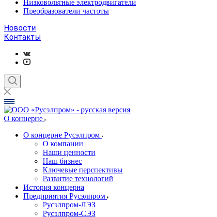
Низковольтные электродвигатели
Преобразователи частоты
Новости
Контакты
О концерне
О концерне Русэлпром
О компании
Наши ценности
Наш бизнес
Ключевые перспективы
Развитие технологий
История концерна
Предприятия Русэлпром
Русэлпром-ЛЭЗ
Русэлпром-СЭЗ