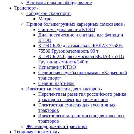
Вспомогательное оборудование
Транспорт
Городской транспорт
Метро
Привод большегрузных карьерных самосвалов
Система управления КТЭО
Диагностические и сигнальные функции
КТЭО
КТЭО Б-90 для самосвала БЕЛАЗ 7558H,
75589 Грузоподъемность 90 т
КТЭО Б-240 для самосвала БЕЛАЗ 7531G
Грузоподъемность 240 т
Испытания КТЭО
Сервисная служба программы «Карьерный
транспорт»
Сервис-партнеры
Электротрансмиссии для тракторов
Перспективы развития российского рынка
тракторов с электротрансмиссией
Электротрансмиссия для гусеничных
тракторов
Электрическая трансмиссия для колесных
тракторов
Железнодорожный транспорт
Тепловая энергетика