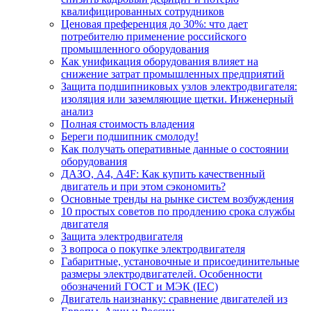
квалифицированных сотрудников
Ценовая преференция до 30%: что дает
потребителю применение российского
промышленного оборудования
Как унификация оборудования влияет на
снижение затрат промышленных предприятий
Защита подшипниковых узлов электродвигателя:
изоляция или заземляющие щетки. Инженерный
анализ
Полная стоимость владения
Береги подшипник смолоду!
Как получать оперативные данные о состоянии
оборудования
ДАЗО, А4, А4F: Как купить качественный
двигатель и при этом сэкономить?
Основные тренды на рынке систем возбуждения
10 простых советов по продлению срока службы
двигателя
Защита электродвигателя
3 вопроса о покупке электродвигателя
Габаритные, установочные и присоединительные
размеры электродвигателей. Особенности
обозначений ГОСТ и МЭК (IEC)
Двигатель наизнанку: сравнение двигателей из