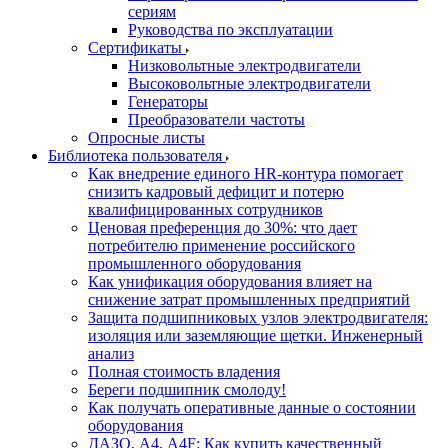
сериям
Руководства по эксплуатации
Сертификаты
Низковольтные электродвигатели
Высоковольтные электродвигатели
Генераторы
Преобразователи частоты
Опросные листы
Библиотека пользователя
Как внедрение единого HR-контура помогает
снизить кадровый дефицит и потерю
квалифицированных сотрудников
Ценовая преференция до 30%: что дает
потребителю применение российского
промышленного оборудования
Как унификация оборудования влияет на
снижение затрат промышленных предприятий
Защита подшипниковых узлов электродвигателя:
изоляция или заземляющие щетки. Инженерный
анализ
Полная стоимость владения
Береги подшипник смолоду!
Как получать оперативные данные о состоянии
оборудования
ДАЗО, А4, А4F: Как купить качественный