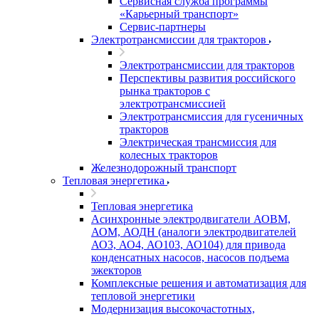
Сервисная служба программы
«Карьерный транспорт»
Сервис-партнеры
Электротрансмиссии для тракторов
Электротрансмиссии для тракторов
Перспективы развития российского
рынка тракторов с
электротрансмиссией
Электротрансмиссия для гусеничных
тракторов
Электрическая трансмиссия для
колесных тракторов
Железнодорожный транспорт
Тепловая энергетика
Тепловая энергетика
Асинхронные электродвигатели АОВМ,
АОМ, АОДН (аналоги электродвигателей
АО3, АО4, АО103, АО104) для привода
конденсатных насосов, насосов подъема
эжекторов
Комплексные решения и автоматизация для
тепловой энергетики
Модернизация высокочастотных,