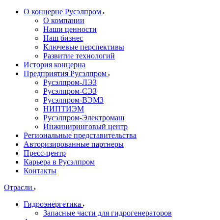
О концерне Русэлпром
О компании
Наши ценности
Наш бизнес
Ключевые перспективы
Развитие технологий
История концерна
Предприятия Русэлпром
Русэлпром-ЛЭЗ
Русэлпром-СЭЗ
Русэлпром-ВЭМЗ
НИПТИЭМ
Русэлпром-Электромаш
Инжиниринговый центр
Региональные представительства
Авторизированные партнеры
Пресс-центр
Карьера в Русэлпром
Контакты
Отрасли
Гидроэнергетика
Запасные части для гидрогенераторов