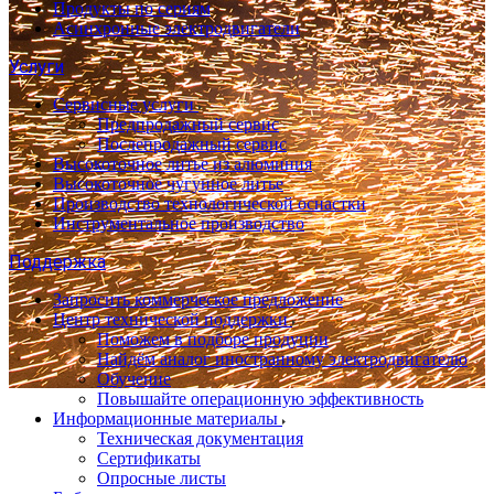
Продукты по сериям
Асинхронные электродвигатели
Услуги
Сервисные услуги
Предпродажный сервис
Послепродажный сервис
Высокоточное литье из алюминия
Высокоточное чугунное литье
Производство технологической оснастки
Инструментальное производство
Поддержка
Запросить коммерческое предложение
Центр технической поддержки
Поможем в подборе продуции
Найдём аналог иностранному электродвигателю
Обучение
Повышайте операционную эффективность
Информационные материалы
Техническая документация
Сертификаты
Опросные листы