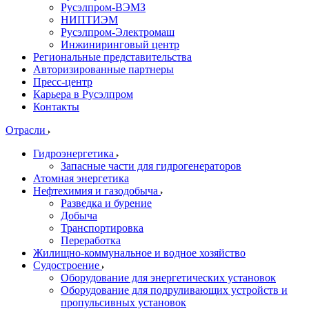
Русэлпром-ВЭМЗ
НИПТИЭМ
Русэлпром-Электромаш
Инжиниринговый центр
Региональные представительства
Авторизированные партнеры
Пресс-центр
Карьера в Русэлпром
Контакты
Отрасли
Гидроэнергетика
Запасные части для гидрогенераторов
Атомная энергетика
Нефтехимия и газодобыча
Разведка и бурение
Добыча
Транспортировка
Переработка
Жилищно-коммунальное и водное хозяйство
Судостроение
Оборудование для энергетических установок
Оборудование для подруливающих устройств и
пропульсивных установок