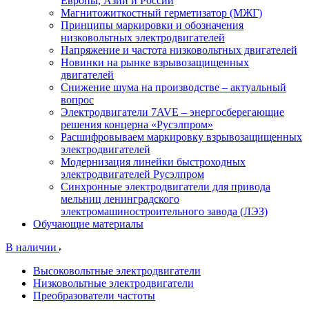
Европы, Азии и России
Магнитожиткостный герметизатор (МЖГ)
Принципы маркировки и обозначения
низковольтных электродвигателей
Напряжение и частота низковольтных двигателей
Новинки на рынке взрывозащищенных
двигателей
Снижение шума на производстве – актуальный
вопрос
Электродвигатели 7AVE – энергосберегающие
решения концерна «Русэлпром»
Расшифровываем маркировку взрывозащищенных
электродвигателей
Модернизация линейки быстроходных
электродвигателей Русэлпром
Синхронные электродвигатели для привода
мельниц ленинградского
электромашиностроительного завода (ЛЭЗ)
Обучающие материалы
В наличии
Высоковольтные электродвигатели
Низковольтные электродвигатели
Преобразователи частоты