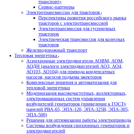
транспорт»
Сервис-партнеры
Электротрансмиссии для тракторов
Перспективы развития российского рынка
тракторов с электротрансмиссией
Электротрансмиссия для гусеничных
тракторов
Электрическая трансмиссия для колесных
тракторов
Железнодорожный транспорт
Тепловая энергетика
Асинхронные электродвигатели АОВМ, АОМ,
АОДН (аналоги электродвигателей АО3, АО4,
АО103, АО104) для привода конденсатных
насосов, насосов подъема эжекторов
Комплексные решения и автоматизация для
тепловой энергетики
Модернизация высокочастотных, коллекторных,
электромашинных систем управления
возбудителей генераторов (приведение к ГОСТу
панелей РВА-65, ЭПА-120, ЭПА-325В, ЭПА-305,
ЭПА-500)
Решения для оптимизации работы электропривода
Системы возбуждения синхронных генераторов и
электродвигателей