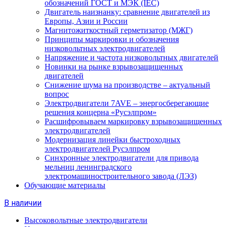
обозначений ГОСТ и МЭК (IEC)
Двигатель наизнанку: сравнение двигателей из
Европы, Азии и России
Магнитожиткостный герметизатор (МЖГ)
Принципы маркировки и обозначения
низковольтных электродвигателей
Напряжение и частота низковольтных двигателей
Новинки на рынке взрывозащищенных
двигателей
Снижение шума на производстве – актуальный
вопрос
Электродвигатели 7AVE – энергосберегающие
решения концерна «Русэлпром»
Расшифровываем маркировку взрывозащищенных
электродвигателей
Модернизация линейки быстроходных
электродвигателей Русэлпром
Синхронные электродвигатели для привода
мельниц ленинградского
электромашиностроительного завода (ЛЭЗ)
Обучающие материалы
В наличии
Высоковольтные электродвигатели