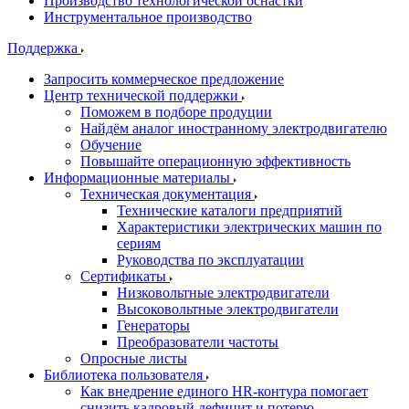
Производство технологической оснастки
Инструментальное производство
Поддержка
Запросить коммерческое предложение
Центр технической поддержки
Поможем в подборе продуции
Найдём аналог иностранному электродвигателю
Обучение
Повышайте операционную эффективность
Информационные материалы
Техническая документация
Технические каталоги предприятий
Характеристики электрических машин по
сериям
Руководства по эксплуатации
Сертификаты
Низковольтные электродвигатели
Высоковольтные электродвигатели
Генераторы
Преобразователи частоты
Опросные листы
Библиотека пользователя
Как внедрение единого HR-контура помогает
снизить кадровый дефицит и потерю