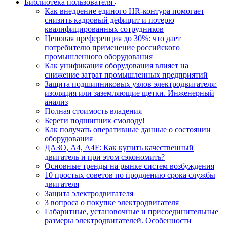
Библиотека пользователя
Как внедрение единого HR-контура помогает
снизить кадровый дефицит и потерю
квалифицированных сотрудников
Ценовая преференция до 30%: что дает
потребителю применение российского
промышленного оборудования
Как унификация оборудования влияет на
снижение затрат промышленных предприятий
Защита подшипниковых узлов электродвигателя:
изоляция или заземляющие щетки. Инженерный
анализ
Полная стоимость владения
Береги подшипник смолоду!
Как получать оперативные данные о состоянии
оборудования
ДАЗО, А4, А4F: Как купить качественный
двигатель и при этом сэкономить?
Основные тренды на рынке систем возбуждения
10 простых советов по продлению срока службы
двигателя
Защита электродвигателя
3 вопроса о покупке электродвигателя
Габаритные, установочные и присоединительные
размеры электродвигателей. Особенности