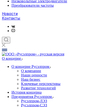
Низковольтные электродвигатели
Преобразователи частоты
Новости
Контакты
О концерне
О концерне Русэлпром
О компании
Наши ценности
Наш бизнес
Ключевые перспективы
Развитие технологий
История концерна
Предприятия Русэлпром
Русэлпром-ЛЭЗ
Русэлпром-СЭЗ