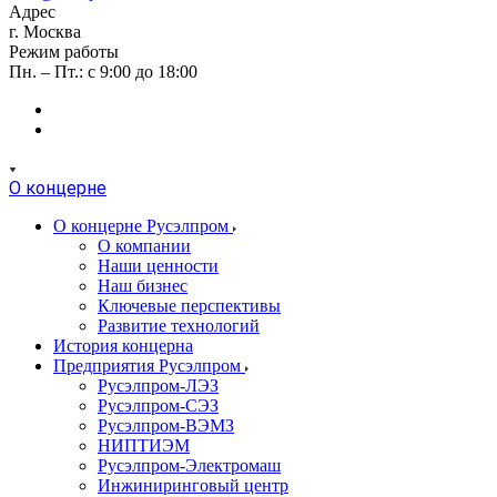
Адрес
г. Москва
Режим работы
Пн. – Пт.: с 9:00 до 18:00
О концерне
О концерне Русэлпром
О компании
Наши ценности
Наш бизнес
Ключевые перспективы
Развитие технологий
История концерна
Предприятия Русэлпром
Русэлпром-ЛЭЗ
Русэлпром-СЭЗ
Русэлпром-ВЭМЗ
НИПТИЭМ
Русэлпром-Электромаш
Инжиниринговый центр