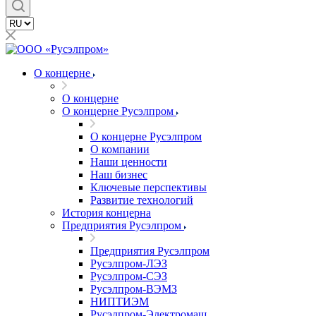
О концерне
О концерне
О концерне Русэлпром
О концерне Русэлпром
О компании
Наши ценности
Наш бизнес
Ключевые перспективы
Развитие технологий
История концерна
Предприятия Русэлпром
Предприятия Русэлпром
Русэлпром-ЛЭЗ
Русэлпром-СЭЗ
Русэлпром-ВЭМЗ
НИПТИЭМ
Русэлпром-Электромаш