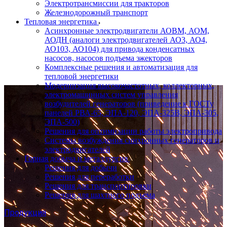
Электротрансмиссии для тракторов
Железнодорожный транспорт
Тепловая энергетика
Асинхронные электродвигатели АОВМ, АОМ,
АОДН (аналоги электродвигателей АО3, АО4,
АО103, АО104) для привода конденсатных
насосов, насосов подъема эжекторов
Комплексные решения и автоматизация для
тепловой энергетики
Модернизация высокочастотных, коллекторных,
электромашинных систем управления
возбудителей генераторов (приведение к ГОСТу
панелей РВА-65, ЭПА-120, ЭПА-325В, ЭПА-305,
ЭПА-500)
Решения для оптимизации работы электропривода
Системы возбуждения синхронных генераторов и
электродвигателей
Горная добыча и металлургия
Решения для добычи
Решения для переработки
Решения для транспортировки
Решения для шахтного подъема
Продукция