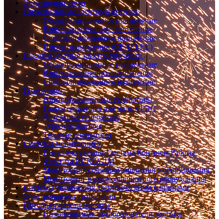
Электродвигатели
Низковольтные электродвигатели
Общепромышленное применение
Взрывозащищенное исполнение
Специализированное назначение
Импортозамещение (CENELEC)
Высоковольтные электродвигатели
Общепромышленное применение
Взрывозащищенное исполнение
Специализированное назначение
Генераторы
Взрывозащищенные генераторы
Гидрогенераторы для малых ГЭС
Дизельные генераторы
Турбогенераторы
Тяговые генераторы
Системы мониторинга
Интеллектуальная Система Контроля Работы
Агрегата ИСКРА-1М
Мониторинг общепромышленного оборудования
Мониторинг взрывозащищенного оборудования
Системы управления электрическими машинами
Электропривод транспорта
Преобразователи частоты
Низковольтные преобразователи частоты