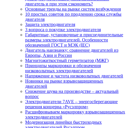
двигатель и при этом сэкономить?
Основные тренды на рынке систем возбуждения
10 простых советов по продлению срока службы
двигателя
Защита электродвигателя
3 вопроса о покупке электродвигателя
Габаритные, установочные и присоединительные
размеры электродвигателей. Особенности
обозначений ГОСТ и МЭК (IEC)
Двигатель наизнанку: сравнение двигателей из
Европы, Азии и России
Магнитожиткостный герметизатор (МЖГ)
Принципы маркировки и обозначения
низковольтных электродвигателей
Напряжение и частота низковольтных двигателей
Новинки на рынке взрывозащищенных
двигателей
Снижение шума на производстве – актуальный
вопрос
Электродвигатели 7AVE – энергосберегающие
решения концерна «Русэлпром»
Расшифровываем маркировку взрывозащищенных
электродвигателей
Модернизация линейки быстроходных
электродвигателей Русэлпром