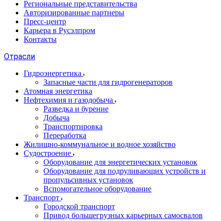
Региональные представительства
Авторизированные партнеры
Пресс-центр
Карьера в Русэлпром
Контакты
Отрасли
Гидроэнергетика
Запасные части для гидрогенераторов
Атомная энергетика
Нефтехимия и газодобыча
Разведка и бурение
Добыча
Транспортировка
Переработка
Жилищно-коммунальное и водное хозяйство
Судостроение
Оборудование для энергетических установок
Оборудование для подруливающих устройств и
пропульсивных установок
Вспомогательное оборудование
Транспорт
Городской транспорт
Привод большегрузных карьерных самосвалов