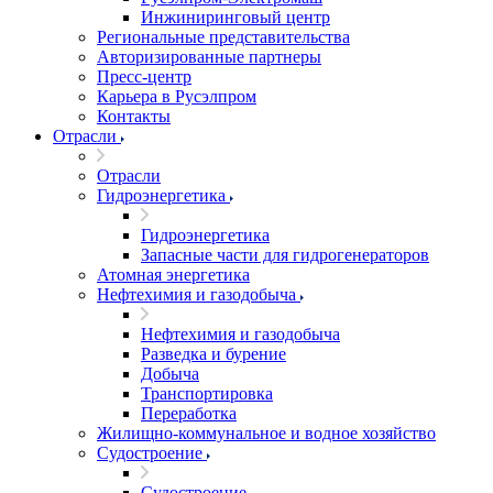
Инжиниринговый центр
Региональные представительства
Авторизированные партнеры
Пресс-центр
Карьера в Русэлпром
Контакты
Отрасли
Отрасли
Гидроэнергетика
Гидроэнергетика
Запасные части для гидрогенераторов
Атомная энергетика
Нефтехимия и газодобыча
Нефтехимия и газодобыча
Разведка и бурение
Добыча
Транспортировка
Переработка
Жилищно-коммунальное и водное хозяйство
Судостроение
Судостроение