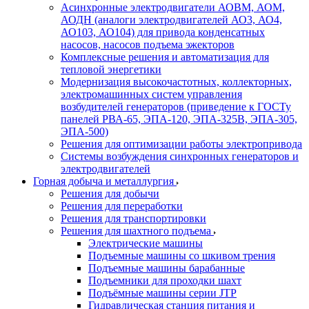
Асинхронные электродвигатели АОВМ, АОМ,
АОДН (аналоги электродвигателей АО3, АО4,
АО103, АО104) для привода конденсатных
насосов, насосов подъема эжекторов
Комплексные решения и автоматизация для
тепловой энергетики
Модернизация высокочастотных, коллекторных,
электромашинных систем управления
возбудителей генераторов (приведение к ГОСТу
панелей РВА-65, ЭПА-120, ЭПА-325В, ЭПА-305,
ЭПА-500)
Решения для оптимизации работы электропривода
Системы возбуждения синхронных генераторов и
электродвигателей
Горная добыча и металлургия
Решения для добычи
Решения для переработки
Решения для транспортировки
Решения для шахтного подъема
Электрические машины
Подъемные машины со шкивом трения
Подъемные машины барабанные
Подъемники для проходки шахт
Подъёмные машины серии JTP
Гидравлическая станция питания и