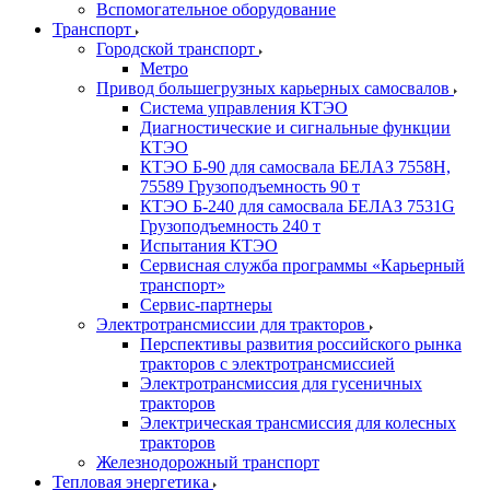
Вспомогательное оборудование
Транспорт
Городской транспорт
Метро
Привод большегрузных карьерных самосвалов
Система управления КТЭО
Диагностические и сигнальные функции
КТЭО
КТЭО Б-90 для самосвала БЕЛАЗ 7558H,
75589 Грузоподъемность 90 т
КТЭО Б-240 для самосвала БЕЛАЗ 7531G
Грузоподъемность 240 т
Испытания КТЭО
Сервисная служба программы «Карьерный
транспорт»
Сервис-партнеры
Электротрансмиссии для тракторов
Перспективы развития российского рынка
тракторов с электротрансмиссией
Электротрансмиссия для гусеничных
тракторов
Электрическая трансмиссия для колесных
тракторов
Железнодорожный транспорт
Тепловая энергетика