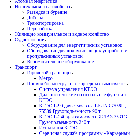
Атомная энергетика
Нефтехимия и газодобыча
Разведка и бурение
Добыча
Транспортировка
Переработка
Жилищно-коммунальное и водное хозяйство
Судостроение
Оборудование для энергетических установок
Оборудование для подруливающих устройств и
пропульсивных установок
Вспомогательное оборудование
Транспорт
Городской транспорт
Метро
Привод большегрузных карьерных самосвалов
Система управления КТЭО
Диагностические и сигнальные функции
КТЭО
КТЭО Б-90 для самосвала БЕЛАЗ 7558H,
75589 Грузоподъемность 90 т
КТЭО Б-240 для самосвала БЕЛАЗ 7531G
Грузоподъемность 240 т
Испытания КТЭО
Сервисная служба программы «Карьерный