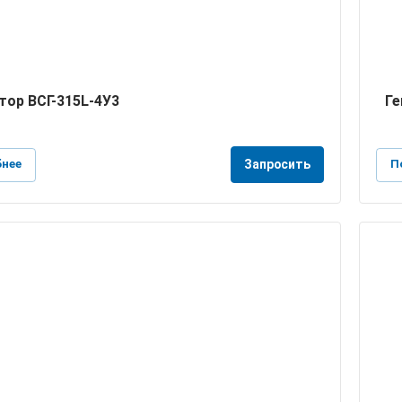
тор ВСГ-315L-4У3
Ге
нее
П
Запросить