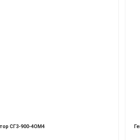
тор СГ3-900-4ОМ4
Ге