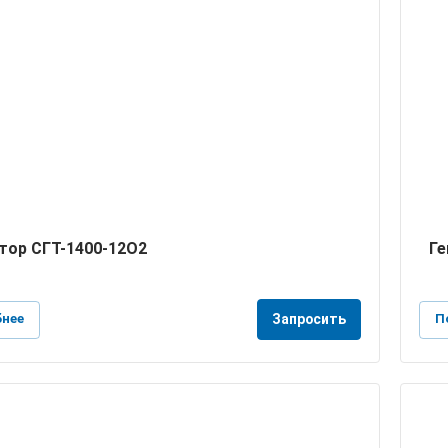
тор СГТ-1400-12О2
Ге
нее
П
Запросить