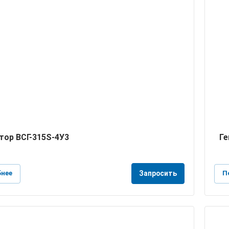
тор ВСГ-315S-4У3
Ге
нее
П
Запросить