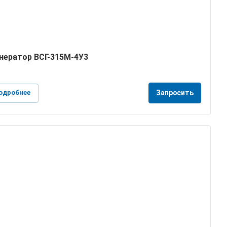
нератор ВСГ-315M-4У3
одробнее
Запросить