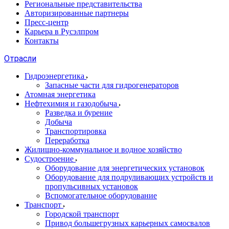
Региональные представительства
Авторизированные партнеры
Пресс-центр
Карьера в Русэлпром
Контакты
Отрасли
Гидроэнергетика
Запасные части для гидрогенераторов
Атомная энергетика
Нефтехимия и газодобыча
Разведка и бурение
Добыча
Транспортировка
Переработка
Жилищно-коммунальное и водное хозяйство
Судостроение
Оборудование для энергетических установок
Оборудование для подруливающих устройств и
пропульсивных установок
Вспомогательное оборудование
Транспорт
Городской транспорт
Привод большегрузных карьерных самосвалов