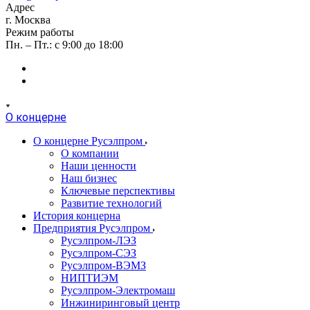
Адрес
г. Москва
Режим работы
Пн. – Пт.: с 9:00 до 18:00
О концерне
О концерне Русэлпром
О компании
Наши ценности
Наш бизнес
Ключевые перспективы
Развитие технологий
История концерна
Предприятия Русэлпром
Русэлпром-ЛЭЗ
Русэлпром-СЭЗ
Русэлпром-ВЭМЗ
НИПТИЭМ
Русэлпром-Электромаш
Инжиниринговый центр