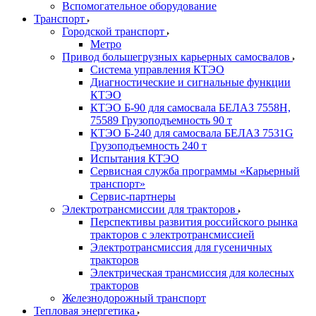
Вспомогательное оборудование
Транспорт
Городской транспорт
Метро
Привод большегрузных карьерных самосвалов
Система управления КТЭО
Диагностические и сигнальные функции
КТЭО
КТЭО Б-90 для самосвала БЕЛАЗ 7558H,
75589 Грузоподъемность 90 т
КТЭО Б-240 для самосвала БЕЛАЗ 7531G
Грузоподъемность 240 т
Испытания КТЭО
Сервисная служба программы «Карьерный
транспорт»
Сервис-партнеры
Электротрансмиссии для тракторов
Перспективы развития российского рынка
тракторов с электротрансмиссией
Электротрансмиссия для гусеничных
тракторов
Электрическая трансмиссия для колесных
тракторов
Железнодорожный транспорт
Тепловая энергетика