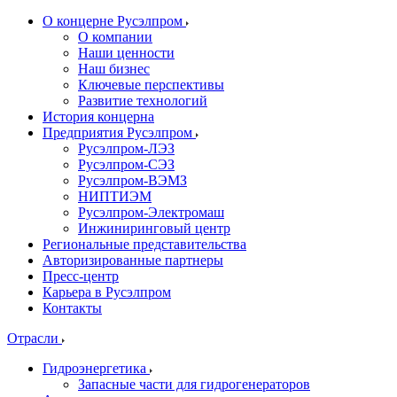
О концерне Русэлпром
О компании
Наши ценности
Наш бизнес
Ключевые перспективы
Развитие технологий
История концерна
Предприятия Русэлпром
Русэлпром-ЛЭЗ
Русэлпром-СЭЗ
Русэлпром-ВЭМЗ
НИПТИЭМ
Русэлпром-Электромаш
Инжиниринговый центр
Региональные представительства
Авторизированные партнеры
Пресс-центр
Карьера в Русэлпром
Контакты
Отрасли
Гидроэнергетика
Запасные части для гидрогенераторов