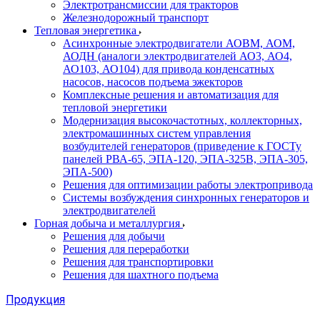
Электротрансмиссии для тракторов
Железнодорожный транспорт
Тепловая энергетика
Асинхронные электродвигатели АОВМ, АОМ,
АОДН (аналоги электродвигателей АО3, АО4,
АО103, АО104) для привода конденсатных
насосов, насосов подъема эжекторов
Комплексные решения и автоматизация для
тепловой энергетики
Модернизация высокочастотных, коллекторных,
электромашинных систем управления
возбудителей генераторов (приведение к ГОСТу
панелей РВА-65, ЭПА-120, ЭПА-325В, ЭПА-305,
ЭПА-500)
Решения для оптимизации работы электропривода
Системы возбуждения синхронных генераторов и
электродвигателей
Горная добыча и металлургия
Решения для добычи
Решения для переработки
Решения для транспортировки
Решения для шахтного подъема
Продукция