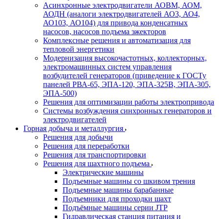
Асинхронные электродвигатели АОВМ, АОМ,
АОДН (аналоги электродвигателей АО3, АО4,
АО103, АО104) для привода конденсатных
насосов, насосов подъема эжекторов
Комплексные решения и автоматизация для
тепловой энергетики
Модернизация высокочастотных, коллекторных,
электромашинных систем управления
возбудителей генераторов (приведение к ГОСТу
панелей РВА-65, ЭПА-120, ЭПА-325В, ЭПА-305,
ЭПА-500)
Решения для оптимизации работы электропривода
Системы возбуждения синхронных генераторов и
электродвигателей
Горная добыча и металлургия
Решения для добычи
Решения для переработки
Решения для транспортировки
Решения для шахтного подъема
Электрические машины
Подъемные машины со шкивом трения
Подъемные машины барабанные
Подъемники для проходки шахт
Подъёмные машины серии JTP
Гидравлическая станция питания и