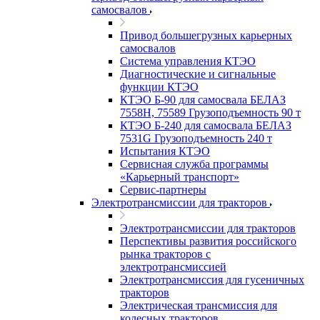
самосвалов
Привод большегрузных карьерных
самосвалов
Система управления КТЭО
Диагностические и сигнальные
функции КТЭО
КТЭО Б-90 для самосвала БЕЛАЗ
7558H, 75589 Грузоподъемность 90 т
КТЭО Б-240 для самосвала БЕЛАЗ
7531G Грузоподъемность 240 т
Испытания КТЭО
Сервисная служба программы
«Карьерный транспорт»
Сервис-партнеры
Электротрансмиссии для тракторов
Электротрансмиссии для тракторов
Перспективы развития российского
рынка тракторов с
электротрансмиссией
Электротрансмиссия для гусеничных
тракторов
Электрическая трансмиссия для
колесных тракторов