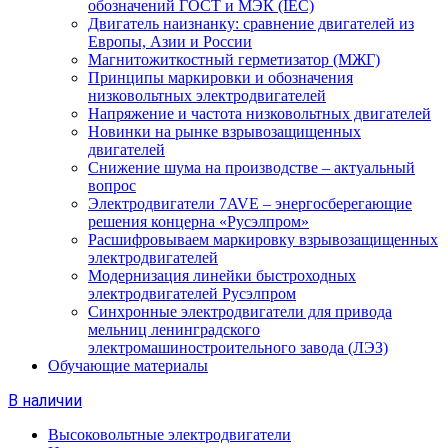
обозначений ГОСТ и МЭК (IEC)
Двигатель наизнанку: сравнение двигателей из
Европы, Азии и России
Магнитожиткостный герметизатор (МЖГ)
Принципы маркировки и обозначения
низковольтных электродвигателей
Напряжение и частота низковольтных двигателей
Новинки на рынке взрывозащищенных
двигателей
Снижение шума на производстве – актуальный
вопрос
Электродвигатели 7AVE – энергосберегающие
решения концерна «Русэлпром»
Расшифровываем маркировку взрывозащищенных
электродвигателей
Модернизация линейки быстроходных
электродвигателей Русэлпром
Синхронные электродвигатели для привода
мельниц ленинградского
электромашиностроительного завода (ЛЭЗ)
Обучающие материалы
В наличии
Высоковольтные электродвигатели