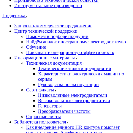
Производство технологической оснастки
Инструментальное производство
Поддержка
Запросить коммерческое предложение
Центр технической поддержки
Поможем в подборе продуции
Найдём аналог иностранному электродвигателю
Обучение
Повышайте операционную эффективность
Информационные материалы
Техническая документация
Технические каталоги предприятий
Характеристики электрических машин по
сериям
Руководства по эксплуатации
Сертификаты
Низковольтные электродвигатели
Высоковольтные электродвигатели
Генераторы
Преобразователи частоты
Опросные листы
Библиотека пользователя
Как внедрение единого HR-контура помогает
снизить кадровый дефицит и потерю