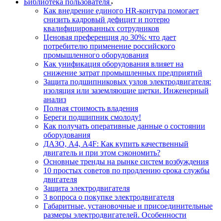
Библиотека пользователя
Как внедрение единого HR-контура помогает
снизить кадровый дефицит и потерю
квалифицированных сотрудников
Ценовая преференция до 30%: что дает
потребителю применение российского
промышленного оборудования
Как унификация оборудования влияет на
снижение затрат промышленных предприятий
Защита подшипниковых узлов электродвигателя:
изоляция или заземляющие щетки. Инженерный
анализ
Полная стоимость владения
Береги подшипник смолоду!
Как получать оперативные данные о состоянии
оборудования
ДАЗО, А4, А4F: Как купить качественный
двигатель и при этом сэкономить?
Основные тренды на рынке систем возбуждения
10 простых советов по продлению срока службы
двигателя
Защита электродвигателя
3 вопроса о покупке электродвигателя
Габаритные, установочные и присоединительные
размеры электродвигателей. Особенности