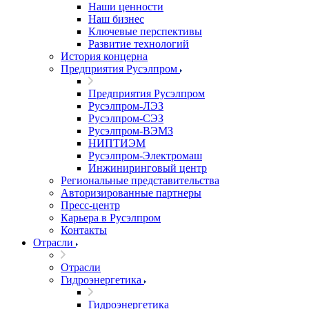
Наши ценности
Наш бизнес
Ключевые перспективы
Развитие технологий
История концерна
Предприятия Русэлпром
Предприятия Русэлпром
Русэлпром-ЛЭЗ
Русэлпром-СЭЗ
Русэлпром-ВЭМЗ
НИПТИЭМ
Русэлпром-Электромаш
Инжиниринговый центр
Региональные представительства
Авторизированные партнеры
Пресс-центр
Карьера в Русэлпром
Контакты
Отрасли
Отрасли
Гидроэнергетика
Гидроэнергетика