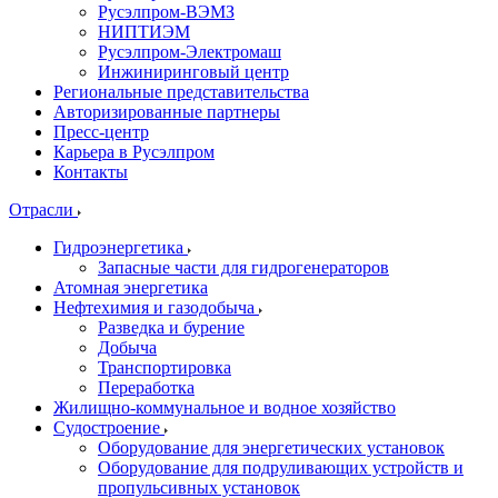
Русэлпром-ВЭМЗ
НИПТИЭМ
Русэлпром-Электромаш
Инжиниринговый центр
Региональные представительства
Авторизированные партнеры
Пресс-центр
Карьера в Русэлпром
Контакты
Отрасли
Гидроэнергетика
Запасные части для гидрогенераторов
Атомная энергетика
Нефтехимия и газодобыча
Разведка и бурение
Добыча
Транспортировка
Переработка
Жилищно-коммунальное и водное хозяйство
Судостроение
Оборудование для энергетических установок
Оборудование для подруливающих устройств и
пропульсивных установок