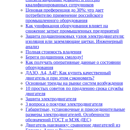
квалифицированных сотрудников
Ценовая преференция до 30%: что дает
потребителю применение российского
промышленного оборудования
Как унификация оборудования влияет на
снижение затрат промышленных предприятий
Защита подшипниковых узлов электродвигателя:
изоляция или заземляющие щетки. Инженерный
анализ
Полная стоимость владения
Береги подшипник смолоду!
Как получать оперативные данные о состоянии
оборудования
ДАЗО, А4, А4F: Как купить качественный
двигатель и при этом сэкономить?
Основные тренды на рынке систем возбуждения
10 простых советов по продлению срока службы
двигателя
Защита электродвигателя
3 вопроса о покупке электродвигателя
Габаритные, установочные и присоединительные
размеры электродвигателей. Особенности
обозначений ГОСТ и МЭК (IEC)
Двигатель наизнанку: сравнение двигателей из