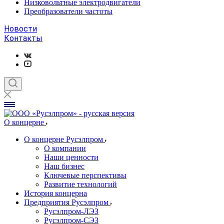
Низковольтные электродвигатели
Преобразователи частоты
Новости
Контакты
О концерне
О концерне Русэлпром
О компании
Наши ценности
Наш бизнес
Ключевые перспективы
Развитие технологий
История концерна
Предприятия Русэлпром
Русэлпром-ЛЭЗ
Русэлпром-СЭЗ