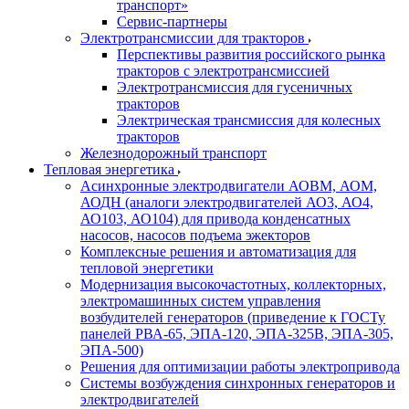
транспорт»
Сервис-партнеры
Электротрансмиссии для тракторов
Перспективы развития российского рынка
тракторов с электротрансмиссией
Электротрансмиссия для гусеничных
тракторов
Электрическая трансмиссия для колесных
тракторов
Железнодорожный транспорт
Тепловая энергетика
Асинхронные электродвигатели АОВМ, АОМ,
АОДН (аналоги электродвигателей АО3, АО4,
АО103, АО104) для привода конденсатных
насосов, насосов подъема эжекторов
Комплексные решения и автоматизация для
тепловой энергетики
Модернизация высокочастотных, коллекторных,
электромашинных систем управления
возбудителей генераторов (приведение к ГОСТу
панелей РВА-65, ЭПА-120, ЭПА-325В, ЭПА-305,
ЭПА-500)
Решения для оптимизации работы электропривода
Системы возбуждения синхронных генераторов и
электродвигателей