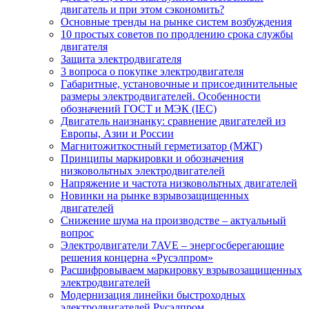
двигатель и при этом сэкономить?
Основные тренды на рынке систем возбуждения
10 простых советов по продлению срока службы
двигателя
Защита электродвигателя
3 вопроса о покупке электродвигателя
Габаритные, установочные и присоединительные
размеры электродвигателей. Особенности
обозначений ГОСТ и МЭК (IEC)
Двигатель наизнанку: сравнение двигателей из
Европы, Азии и России
Магнитожиткостный герметизатор (МЖГ)
Принципы маркировки и обозначения
низковольтных электродвигателей
Напряжение и частота низковольтных двигателей
Новинки на рынке взрывозащищенных
двигателей
Снижение шума на производстве – актуальный
вопрос
Электродвигатели 7AVE – энергосберегающие
решения концерна «Русэлпром»
Расшифровываем маркировку взрывозащищенных
электродвигателей
Модернизация линейки быстроходных
электродвигателей Русэлпром