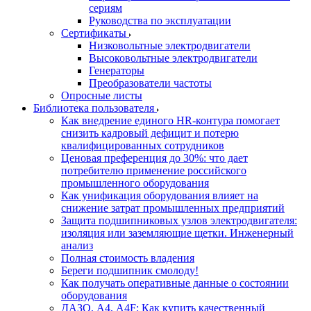
сериям
Руководства по эксплуатации
Сертификаты
Низковольтные электродвигатели
Высоковольтные электродвигатели
Генераторы
Преобразователи частоты
Опросные листы
Библиотека пользователя
Как внедрение единого HR-контура помогает
снизить кадровый дефицит и потерю
квалифицированных сотрудников
Ценовая преференция до 30%: что дает
потребителю применение российского
промышленного оборудования
Как унификация оборудования влияет на
снижение затрат промышленных предприятий
Защита подшипниковых узлов электродвигателя:
изоляция или заземляющие щетки. Инженерный
анализ
Полная стоимость владения
Береги подшипник смолоду!
Как получать оперативные данные о состоянии
оборудования
ДАЗО, А4, А4F: Как купить качественный