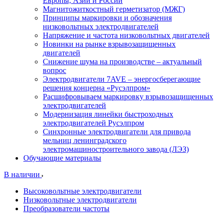
Европы, Азии и России
Магнитожиткостный герметизатор (МЖГ)
Принципы маркировки и обозначения
низковольтных электродвигателей
Напряжение и частота низковольтных двигателей
Новинки на рынке взрывозащищенных
двигателей
Снижение шума на производстве – актуальный
вопрос
Электродвигатели 7AVE – энергосберегающие
решения концерна «Русэлпром»
Расшифровываем маркировку взрывозащищенных
электродвигателей
Модернизация линейки быстроходных
электродвигателей Русэлпром
Синхронные электродвигатели для привода
мельниц ленинградского
электромашиностроительного завода (ЛЭЗ)
Обучающие материалы
В наличии
Высоковольтные электродвигатели
Низковольтные электродвигатели
Преобразователи частоты