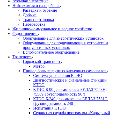
Атомная энергетика
Нефтехимия и газодобыча
Разведка и бурение
Добыча
Транспортировка
Переработка
Жилищно-коммунальное и водное хозяйство
Судостроение
Оборудование для энергетических установок
Оборудование для подруливающих устройств и
пропульсивных установок
Вспомогательное оборудование
Транспорт
Городской транспорт
Метро
Привод большегрузных карьерных самосвалов
Система управления КТЭО
Диагностические и сигнальные функции
КТЭО
КТЭО Б-90 для самосвала БЕЛАЗ 7558H,
75589 Грузоподъемность 90 т
КТЭО Б-240 для самосвала БЕЛАЗ 7531G
Грузоподъемность 240 т
Испытания КТЭО
Сервисная служба программы «Карьерный