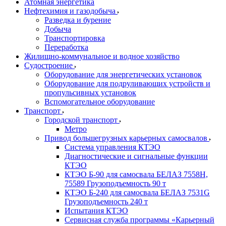
Атомная энергетика
Нефтехимия и газодобыча
Разведка и бурение
Добыча
Транспортировка
Переработка
Жилищно-коммунальное и водное хозяйство
Судостроение
Оборудование для энергетических установок
Оборудование для подруливающих устройств и
пропульсивных установок
Вспомогательное оборудование
Транспорт
Городской транспорт
Метро
Привод большегрузных карьерных самосвалов
Система управления КТЭО
Диагностические и сигнальные функции
КТЭО
КТЭО Б-90 для самосвала БЕЛАЗ 7558H,
75589 Грузоподъемность 90 т
КТЭО Б-240 для самосвала БЕЛАЗ 7531G
Грузоподъемность 240 т
Испытания КТЭО
Сервисная служба программы «Карьерный