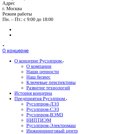
Адрес
г. Москва
Режим работы
Пн. – Пт.: с 9:00 до 18:00
О концерне
О концерне Русэлпром
О компании
Наши ценности
Наш бизнес
Ключевые перспективы
Развитие технологий
История концерна
Предприятия Русэлпром
Русэлпром-ЛЭЗ
Русэлпром-СЭЗ
Русэлпром-ВЭМЗ
НИПТИЭМ
Русэлпром-Электромаш
Инжиниринговый центр