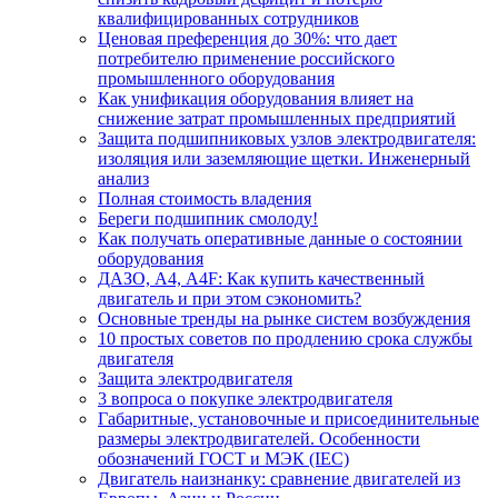
квалифицированных сотрудников
Ценовая преференция до 30%: что дает
потребителю применение российского
промышленного оборудования
Как унификация оборудования влияет на
снижение затрат промышленных предприятий
Защита подшипниковых узлов электродвигателя:
изоляция или заземляющие щетки. Инженерный
анализ
Полная стоимость владения
Береги подшипник смолоду!
Как получать оперативные данные о состоянии
оборудования
ДАЗО, А4, А4F: Как купить качественный
двигатель и при этом сэкономить?
Основные тренды на рынке систем возбуждения
10 простых советов по продлению срока службы
двигателя
Защита электродвигателя
3 вопроса о покупке электродвигателя
Габаритные, установочные и присоединительные
размеры электродвигателей. Особенности
обозначений ГОСТ и МЭК (IEC)
Двигатель наизнанку: сравнение двигателей из