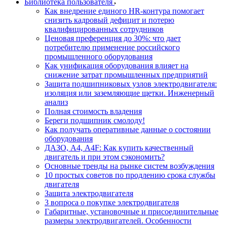
Библиотека пользователя
Как внедрение единого HR-контура помогает
снизить кадровый дефицит и потерю
квалифицированных сотрудников
Ценовая преференция до 30%: что дает
потребителю применение российского
промышленного оборудования
Как унификация оборудования влияет на
снижение затрат промышленных предприятий
Защита подшипниковых узлов электродвигателя:
изоляция или заземляющие щетки. Инженерный
анализ
Полная стоимость владения
Береги подшипник смолоду!
Как получать оперативные данные о состоянии
оборудования
ДАЗО, А4, А4F: Как купить качественный
двигатель и при этом сэкономить?
Основные тренды на рынке систем возбуждения
10 простых советов по продлению срока службы
двигателя
Защита электродвигателя
3 вопроса о покупке электродвигателя
Габаритные, установочные и присоединительные
размеры электродвигателей. Особенности