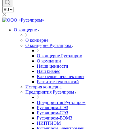
О концерне
О концерне
О концерне Русэлпром
О концерне Русэлпром
О компании
Наши ценности
Наш бизнес
Ключевые перспективы
Развитие технологий
История концерна
Предприятия Русэлпром
Предприятия Русэлпром
Русэлпром-ЛЭЗ
Русэлпром-СЭЗ
Русэлпром-ВЭМЗ
НИПТИЭМ
Русэлпром-Электромаш