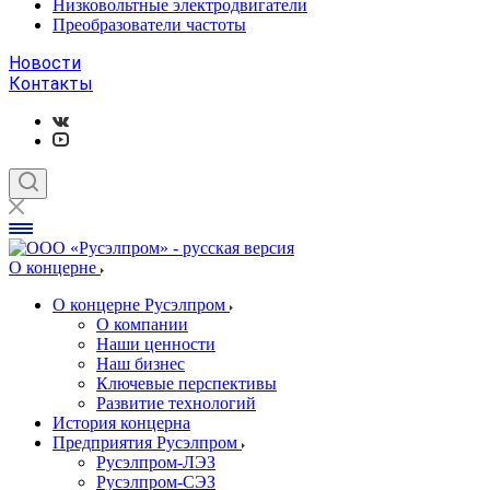
Низковольтные электродвигатели
Преобразователи частоты
Новости
Контакты
О концерне
О концерне Русэлпром
О компании
Наши ценности
Наш бизнес
Ключевые перспективы
Развитие технологий
История концерна
Предприятия Русэлпром
Русэлпром-ЛЭЗ
Русэлпром-СЭЗ