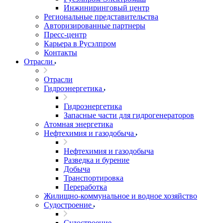
Инжиниринговый центр
Региональные представительства
Авторизированные партнеры
Пресс-центр
Карьера в Русэлпром
Контакты
Отрасли
Отрасли
Гидроэнергетика
Гидроэнергетика
Запасные части для гидрогенераторов
Атомная энергетика
Нефтехимия и газодобыча
Нефтехимия и газодобыча
Разведка и бурение
Добыча
Транспортировка
Переработка
Жилищно-коммунальное и водное хозяйство
Судостроение
Судостроение