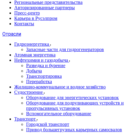
Региональные представительства
Авторизированные партнеры
Пресс-центр
Карьера в Русэлпром
Контакты
Отрасли
Гидроэнергетика
Запасные части для гидрогенераторов
Атомная энергетика
Нефтехимия и газодобыча
Разведка и бурение
Добыча
Транспортировка
Переработка
Жилищно-коммунальное и водное хозяйство
Судостроение
Оборудование для энергетических установок
Оборудование для подруливающих устройств и
пропульсивных установок
Вспомогательное оборудование
Транспорт
Городской транспорт
Привод большегрузных карьерных самосвалов