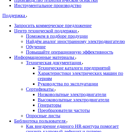
Производство технологической оснастки
Инструментальное производство
Поддержка
Запросить коммерческое предложение
Центр технической поддержки
Поможем в подборе продуции
Найдём аналог иностранному электродвигателю
Обучение
Повышайте операционную эффективность
Информационные материалы
Техническая документация
Технические каталоги предприятий
Характеристики электрических машин по
сериям
Руководства по эксплуатации
Сертификаты
Низковольтные электродвигатели
Высоковольтные электродвигатели
Генераторы
Преобразователи частоты
Опросные листы
Библиотека пользователя
Как внедрение единого HR-контура помогает
снизить кадровый дефицит и потерю