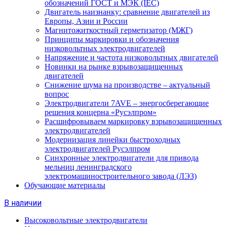
обозначений ГОСТ и МЭК (IEC)
Двигатель наизнанку: сравнение двигателей из
Европы, Азии и России
Магнитожиткостный герметизатор (МЖГ)
Принципы маркировки и обозначения
низковольтных электродвигателей
Напряжение и частота низковольтных двигателей
Новинки на рынке взрывозащищенных
двигателей
Снижение шума на производстве – актуальный
вопрос
Электродвигатели 7AVE – энергосберегающие
решения концерна «Русэлпром»
Расшифровываем маркировку взрывозащищенных
электродвигателей
Модернизация линейки быстроходных
электродвигателей Русэлпром
Синхронные электродвигатели для привода
мельниц ленинградского
электромашиностроительного завода (ЛЭЗ)
Обучающие материалы
В наличии
Высоковольтные электродвигатели