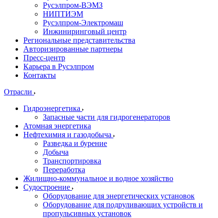
Русэлпром-ВЭМЗ
НИПТИЭМ
Русэлпром-Электромаш
Инжиниринговый центр
Региональные представительства
Авторизированные партнеры
Пресс-центр
Карьера в Русэлпром
Контакты
Отрасли
Гидроэнергетика
Запасные части для гидрогенераторов
Атомная энергетика
Нефтехимия и газодобыча
Разведка и бурение
Добыча
Транспортировка
Переработка
Жилищно-коммунальное и водное хозяйство
Судостроение
Оборудование для энергетических установок
Оборудование для подруливающих устройств и
пропульсивных установок