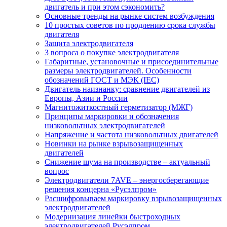
двигатель и при этом сэкономить?
Основные тренды на рынке систем возбуждения
10 простых советов по продлению срока службы
двигателя
Защита электродвигателя
3 вопроса о покупке электродвигателя
Габаритные, установочные и присоединительные
размеры электродвигателей. Особенности
обозначений ГОСТ и МЭК (IEC)
Двигатель наизнанку: сравнение двигателей из
Европы, Азии и России
Магнитожиткостный герметизатор (МЖГ)
Принципы маркировки и обозначения
низковольтных электродвигателей
Напряжение и частота низковольтных двигателей
Новинки на рынке взрывозащищенных
двигателей
Снижение шума на производстве – актуальный
вопрос
Электродвигатели 7AVE – энергосберегающие
решения концерна «Русэлпром»
Расшифровываем маркировку взрывозащищенных
электродвигателей
Модернизация линейки быстроходных
электродвигателей Русэлпром