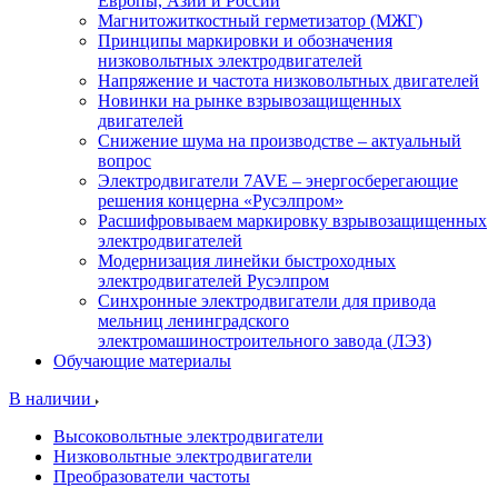
Европы, Азии и России
Магнитожиткостный герметизатор (МЖГ)
Принципы маркировки и обозначения
низковольтных электродвигателей
Напряжение и частота низковольтных двигателей
Новинки на рынке взрывозащищенных
двигателей
Снижение шума на производстве – актуальный
вопрос
Электродвигатели 7AVE – энергосберегающие
решения концерна «Русэлпром»
Расшифровываем маркировку взрывозащищенных
электродвигателей
Модернизация линейки быстроходных
электродвигателей Русэлпром
Синхронные электродвигатели для привода
мельниц ленинградского
электромашиностроительного завода (ЛЭЗ)
Обучающие материалы
В наличии
Высоковольтные электродвигатели
Низковольтные электродвигатели
Преобразователи частоты