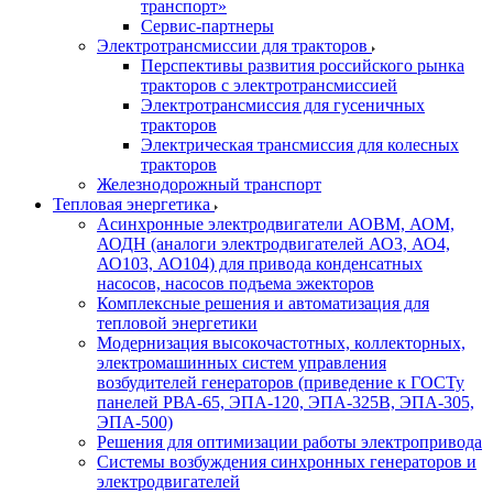
транспорт»
Сервис-партнеры
Электротрансмиссии для тракторов
Перспективы развития российского рынка
тракторов с электротрансмиссией
Электротрансмиссия для гусеничных
тракторов
Электрическая трансмиссия для колесных
тракторов
Железнодорожный транспорт
Тепловая энергетика
Асинхронные электродвигатели АОВМ, АОМ,
АОДН (аналоги электродвигателей АО3, АО4,
АО103, АО104) для привода конденсатных
насосов, насосов подъема эжекторов
Комплексные решения и автоматизация для
тепловой энергетики
Модернизация высокочастотных, коллекторных,
электромашинных систем управления
возбудителей генераторов (приведение к ГОСТу
панелей РВА-65, ЭПА-120, ЭПА-325В, ЭПА-305,
ЭПА-500)
Решения для оптимизации работы электропривода
Системы возбуждения синхронных генераторов и
электродвигателей