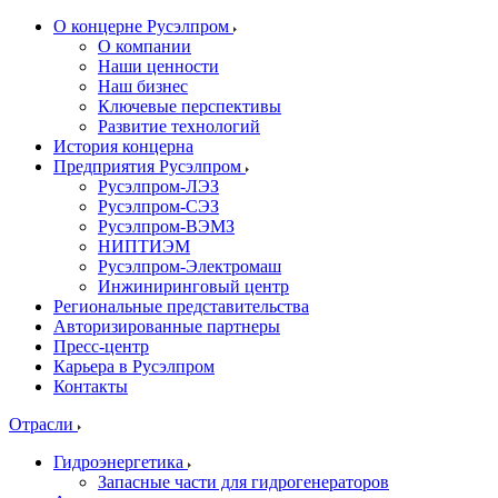
О концерне Русэлпром
О компании
Наши ценности
Наш бизнес
Ключевые перспективы
Развитие технологий
История концерна
Предприятия Русэлпром
Русэлпром-ЛЭЗ
Русэлпром-СЭЗ
Русэлпром-ВЭМЗ
НИПТИЭМ
Русэлпром-Электромаш
Инжиниринговый центр
Региональные представительства
Авторизированные партнеры
Пресс-центр
Карьера в Русэлпром
Контакты
Отрасли
Гидроэнергетика
Запасные части для гидрогенераторов