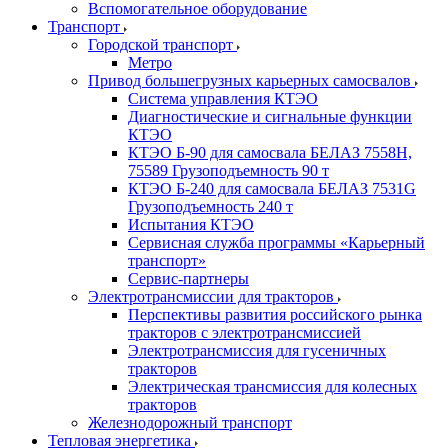
Вспомогательное оборудование
Транспорт
Городской транспорт
Метро
Привод большегрузных карьерных самосвалов
Система управления КТЭО
Диагностические и сигнальные функции
КТЭО
КТЭО Б-90 для самосвала БЕЛАЗ 7558H,
75589 Грузоподъемность 90 т
КТЭО Б-240 для самосвала БЕЛАЗ 7531G
Грузоподъемность 240 т
Испытания КТЭО
Сервисная служба программы «Карьерный
транспорт»
Сервис-партнеры
Электротрансмиссии для тракторов
Перспективы развития российского рынка
тракторов с электротрансмиссией
Электротрансмиссия для гусеничных
тракторов
Электрическая трансмиссия для колесных
тракторов
Железнодорожный транспорт
Тепловая энергетика