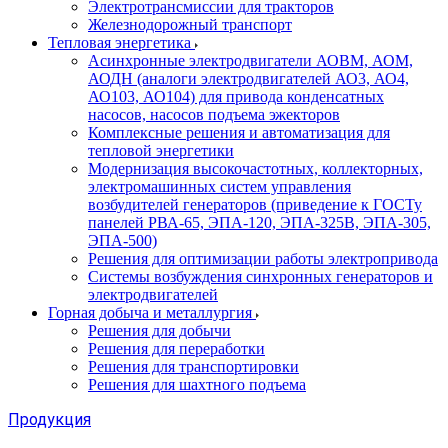
Электротрансмиссии для тракторов
Железнодорожный транспорт
Тепловая энергетика
Асинхронные электродвигатели АОВМ, АОМ,
АОДН (аналоги электродвигателей АО3, АО4,
АО103, АО104) для привода конденсатных
насосов, насосов подъема эжекторов
Комплексные решения и автоматизация для
тепловой энергетики
Модернизация высокочастотных, коллекторных,
электромашинных систем управления
возбудителей генераторов (приведение к ГОСТу
панелей РВА-65, ЭПА-120, ЭПА-325В, ЭПА-305,
ЭПА-500)
Решения для оптимизации работы электропривода
Системы возбуждения синхронных генераторов и
электродвигателей
Горная добыча и металлургия
Решения для добычи
Решения для переработки
Решения для транспортировки
Решения для шахтного подъема
Продукция