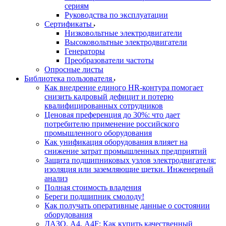
сериям
Руководства по эксплуатации
Сертификаты
Низковольтные электродвигатели
Высоковольтные электродвигатели
Генераторы
Преобразователи частоты
Опросные листы
Библиотека пользователя
Как внедрение единого HR-контура помогает
снизить кадровый дефицит и потерю
квалифицированных сотрудников
Ценовая преференция до 30%: что дает
потребителю применение российского
промышленного оборудования
Как унификация оборудования влияет на
снижение затрат промышленных предприятий
Защита подшипниковых узлов электродвигателя:
изоляция или заземляющие щетки. Инженерный
анализ
Полная стоимость владения
Береги подшипник смолоду!
Как получать оперативные данные о состоянии
оборудования
ДАЗО, А4, А4F: Как купить качественный