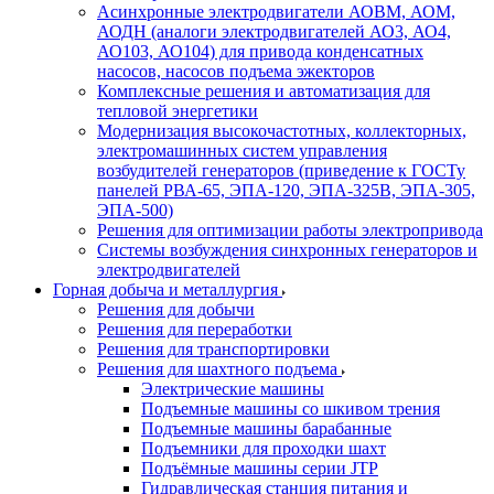
Асинхронные электродвигатели АОВМ, АОМ,
АОДН (аналоги электродвигателей АО3, АО4,
АО103, АО104) для привода конденсатных
насосов, насосов подъема эжекторов
Комплексные решения и автоматизация для
тепловой энергетики
Модернизация высокочастотных, коллекторных,
электромашинных систем управления
возбудителей генераторов (приведение к ГОСТу
панелей РВА-65, ЭПА-120, ЭПА-325В, ЭПА-305,
ЭПА-500)
Решения для оптимизации работы электропривода
Системы возбуждения синхронных генераторов и
электродвигателей
Горная добыча и металлургия
Решения для добычи
Решения для переработки
Решения для транспортировки
Решения для шахтного подъема
Электрические машины
Подъемные машины со шкивом трения
Подъемные машины барабанные
Подъемники для проходки шахт
Подъёмные машины серии JTP
Гидравлическая станция питания и