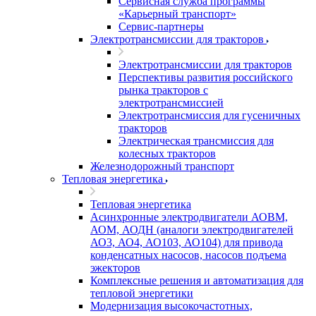
Сервисная служба программы
«Карьерный транспорт»
Сервис-партнеры
Электротрансмиссии для тракторов
Электротрансмиссии для тракторов
Перспективы развития российского
рынка тракторов с
электротрансмиссией
Электротрансмиссия для гусеничных
тракторов
Электрическая трансмиссия для
колесных тракторов
Железнодорожный транспорт
Тепловая энергетика
Тепловая энергетика
Асинхронные электродвигатели АОВМ,
АОМ, АОДН (аналоги электродвигателей
АО3, АО4, АО103, АО104) для привода
конденсатных насосов, насосов подъема
эжекторов
Комплексные решения и автоматизация для
тепловой энергетики
Модернизация высокочастотных,