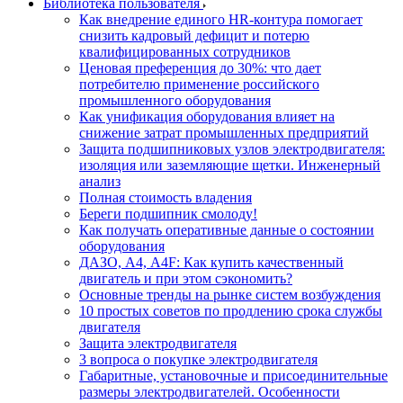
Библиотека пользователя
Как внедрение единого HR-контура помогает
снизить кадровый дефицит и потерю
квалифицированных сотрудников
Ценовая преференция до 30%: что дает
потребителю применение российского
промышленного оборудования
Как унификация оборудования влияет на
снижение затрат промышленных предприятий
Защита подшипниковых узлов электродвигателя:
изоляция или заземляющие щетки. Инженерный
анализ
Полная стоимость владения
Береги подшипник смолоду!
Как получать оперативные данные о состоянии
оборудования
ДАЗО, А4, А4F: Как купить качественный
двигатель и при этом сэкономить?
Основные тренды на рынке систем возбуждения
10 простых советов по продлению срока службы
двигателя
Защита электродвигателя
3 вопроса о покупке электродвигателя
Габаритные, установочные и присоединительные
размеры электродвигателей. Особенности