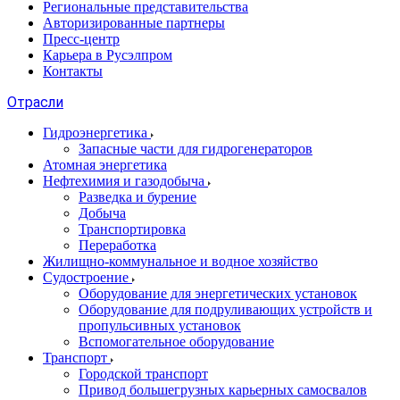
Региональные представительства
Авторизированные партнеры
Пресс-центр
Карьера в Русэлпром
Контакты
Отрасли
Гидроэнергетика
Запасные части для гидрогенераторов
Атомная энергетика
Нефтехимия и газодобыча
Разведка и бурение
Добыча
Транспортировка
Переработка
Жилищно-коммунальное и водное хозяйство
Судостроение
Оборудование для энергетических установок
Оборудование для подруливающих устройств и
пропульсивных установок
Вспомогательное оборудование
Транспорт
Городской транспорт
Привод большегрузных карьерных самосвалов