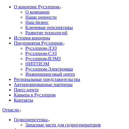
О концерне Русэлпром
О компании
Наши ценности
Наш бизнес
Ключевые перспективы
Развитие технологий
История концерна
Предприятия Русэлпром
Русэлпром-ЛЭЗ
Русэлпром-СЭЗ
Русэлпром-ВЭМЗ
НИПТИЭМ
Русэлпром-Электромаш
Инжиниринговый центр
Региональные представительства
Авторизированные партнеры
Пресс-центр
Карьера в Русэлпром
Контакты
Отрасли
Гидроэнергетика
Запасные части для гидрогенераторов