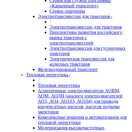
Сервисная служба программы
«Карьерный транспорт»
Сервис-партнеры
Электротрансмиссии для тракторов
Электротрансмиссии для тракторов
Перспективы развития российского
рынка тракторов с
электротрансмиссией
Электротрансмиссия для гусеничных
тракторов
Электрическая трансмиссия для
колесных тракторов
Железнодорожный транспорт
Тепловая энергетика
Тепловая энергетика
Асинхронные электродвигатели АОВМ,
АОМ, АОДН (аналоги электродвигателей
АО3, АО4, АО103, АО104) для привода
конденсатных насосов, насосов подъема
эжекторов
Комплексные решения и автоматизация для
тепловой энергетики
Модернизация высокочастотных,