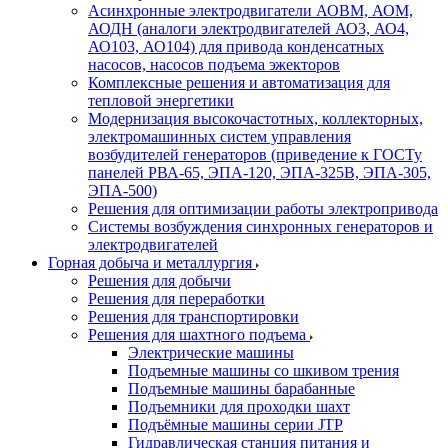
Асинхронные электродвигатели АОВМ, АОМ,
АОДН (аналоги электродвигателей АО3, АО4,
АО103, АО104) для привода конденсатных
насосов, насосов подъема эжекторов
Комплексные решения и автоматизация для
тепловой энергетики
Модернизация высокочастотных, коллекторных,
электромашинных систем управления
возбудителей генераторов (приведение к ГОСТу
панелей РВА-65, ЭПА-120, ЭПА-325В, ЭПА-305,
ЭПА-500)
Решения для оптимизации работы электропривода
Системы возбуждения синхронных генераторов и
электродвигателей
Горная добыча и металлургия
Решения для добычи
Решения для переработки
Решения для транспортировки
Решения для шахтного подъема
Электрические машины
Подъемные машины со шкивом трения
Подъемные машины барабанные
Подъемники для проходки шахт
Подъёмные машины серии JTP
Гидравлическая станция питания и