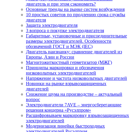
двигатель и при этом сэкономить?
Основные тренды на рынке систем возбуждения
10 простых советов по продлению срока службы
двигателя
Защита электродвигателя
3 вопроса о покупке электродвигателя
Габаритные, установочные и присоединительные
размеры электродвигателей. Особенности
обозначений ГОСТ и МЭК (IEC)
Двигатель наизнанку: сравнение двигателей из
Европы, Азии и России
Магнитожиткостный герметизатор (МЖГ)
Принципы маркировки и обозначения
низковольтных электродвигателей
Напряжение и частота низковольтных двигателей
Новинки на рынке взрывозащищенных
двигателей
Снижение шума на производстве – актуальный
вопрос
Электродвигатели 7AVE – энергосберегающие
решения концерна «Русэлпром»
Расшифровываем маркировку взрывозащищенных
электродвигателей
Модернизация линейки быстроходных
электродвигателей Русэлпром