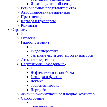
Инжиниринговый центр
Региональные представительства
Авторизированные партнеры
Пресс-центр
Карьера в Русэлпром
Контакты
Отрасли
Отрасли
Гидроэнергетика
Гидроэнергетика
Запасные части для гидрогенераторов
Атомная энергетика
Нефтехимия и газодобыча
Нефтехимия и газодобыча
Разведка и бурение
Добыча
Транспортировка
Переработка
Жилищно-коммунальное и водное хозяйство
Судостроение
Судостроение