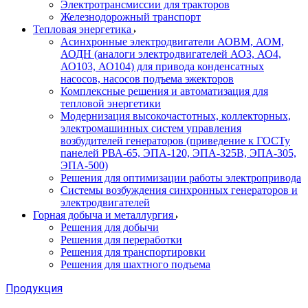
Электротрансмиссии для тракторов
Железнодорожный транспорт
Тепловая энергетика
Асинхронные электродвигатели АОВМ, АОМ,
АОДН (аналоги электродвигателей АО3, АО4,
АО103, АО104) для привода конденсатных
насосов, насосов подъема эжекторов
Комплексные решения и автоматизация для
тепловой энергетики
Модернизация высокочастотных, коллекторных,
электромашинных систем управления
возбудителей генераторов (приведение к ГОСТу
панелей РВА-65, ЭПА-120, ЭПА-325В, ЭПА-305,
ЭПА-500)
Решения для оптимизации работы электропривода
Системы возбуждения синхронных генераторов и
электродвигателей
Горная добыча и металлургия
Решения для добычи
Решения для переработки
Решения для транспортировки
Решения для шахтного подъема
Продукция