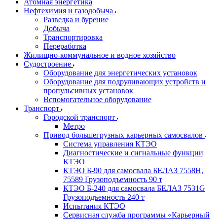
Атомная энергетика
Нефтехимия и газодобыча
Разведка и бурение
Добыча
Транспортировка
Переработка
Жилищно-коммунальное и водное хозяйство
Судостроение
Оборудование для энергетических установок
Оборудование для подруливающих устройств и
пропульсивных установок
Вспомогательное оборудование
Транспорт
Городской транспорт
Метро
Привод большегрузных карьерных самосвалов
Система управления КТЭО
Диагностические и сигнальные функции
КТЭО
КТЭО Б-90 для самосвала БЕЛАЗ 7558H,
75589 Грузоподъемность 90 т
КТЭО Б-240 для самосвала БЕЛАЗ 7531G
Грузоподъемность 240 т
Испытания КТЭО
Сервисная служба программы «Карьерный