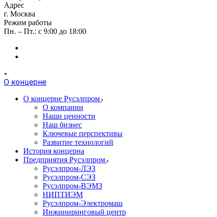
Адрес
г. Москва
Режим работы
Пн. – Пт.: с 9:00 до 18:00
О концерне
О концерне Русэлпром
О компании
Наши ценности
Наш бизнес
Ключевые перспективы
Развитие технологий
История концерна
Предприятия Русэлпром
Русэлпром-ЛЭЗ
Русэлпром-СЭЗ
Русэлпром-ВЭМЗ
НИПТИЭМ
Русэлпром-Электромаш
Инжиниринговый центр