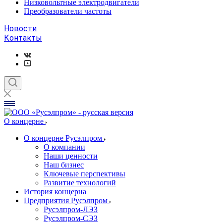
Низковольтные электродвигатели
Преобразователи частоты
Новости
Контакты
О концерне
О концерне Русэлпром
О компании
Наши ценности
Наш бизнес
Ключевые перспективы
Развитие технологий
История концерна
Предприятия Русэлпром
Русэлпром-ЛЭЗ
Русэлпром-СЭЗ