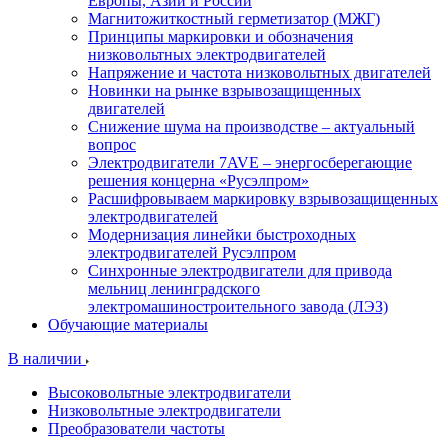
Европы, Азии и России
Магнитожиткостный герметизатор (МЖГ)
Принципы маркировки и обозначения
низковольтных электродвигателей
Напряжение и частота низковольтных двигателей
Новинки на рынке взрывозащищенных
двигателей
Снижение шума на производстве – актуальный
вопрос
Электродвигатели 7AVE – энергосберегающие
решения концерна «Русэлпром»
Расшифровываем маркировку взрывозащищенных
электродвигателей
Модернизация линейки быстроходных
электродвигателей Русэлпром
Синхронные электродвигатели для привода
мельниц ленинградского
электромашиностроительного завода (ЛЭЗ)
Обучающие материалы
В наличии
Высоковольтные электродвигатели
Низковольтные электродвигатели
Преобразователи частоты