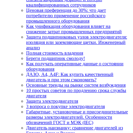
квалифицированных сотрудников
Ценовая преференция до 30%: что дает
потребителю применение российского
промышленного оборудования
Как унификация оборудования влияет на
снижение затрат промышленных предприятий
Защита подшипниковых узлов электродвигателя:
изоляция или заземляющие щетки. Инженерный
анализ
Полная стоимость владения
Береги подшипник смолоду!
Как получать оперативные данные о состоянии
оборудования
ДАЗО, А4, А4F: Как купить качественный
двигатель и при этом сэкономить?
Основные тренды на рынке систем возбуждения
10 простых советов по продлению срока службы
двигателя
Защита электродвигателя
3 вопроса о покупке электродвигателя
Габаритные, установочные и присоединительные
размеры электродвигателей. Особенности
обозначений ГОСТ и МЭК (IEC)
Двигатель наизнанку: сравнение двигателей из