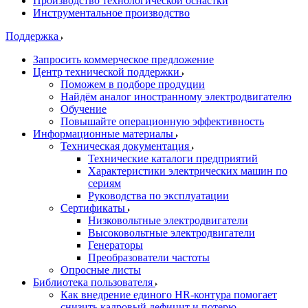
Производство технологической оснастки
Инструментальное производство
Поддержка
Запросить коммерческое предложение
Центр технической поддержки
Поможем в подборе продуции
Найдём аналог иностранному электродвигателю
Обучение
Повышайте операционную эффективность
Информационные материалы
Техническая документация
Технические каталоги предприятий
Характеристики электрических машин по
сериям
Руководства по эксплуатации
Сертификаты
Низковольтные электродвигатели
Высоковольтные электродвигатели
Генераторы
Преобразователи частоты
Опросные листы
Библиотека пользователя
Как внедрение единого HR-контура помогает
снизить кадровый дефицит и потерю