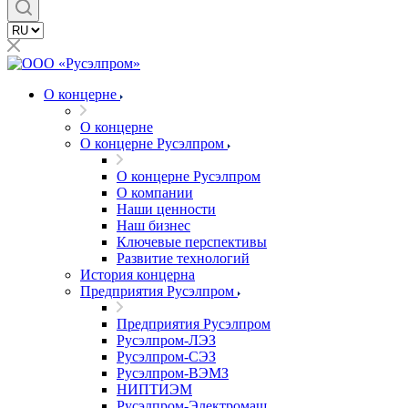
О концерне
О концерне
О концерне Русэлпром
О концерне Русэлпром
О компании
Наши ценности
Наш бизнес
Ключевые перспективы
Развитие технологий
История концерна
Предприятия Русэлпром
Предприятия Русэлпром
Русэлпром-ЛЭЗ
Русэлпром-СЭЗ
Русэлпром-ВЭМЗ
НИПТИЭМ
Русэлпром-Электромаш