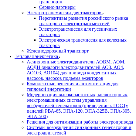
транспорт»
Сервис-партнеры
Электротрансмиссии для тракторов
Перспективы развития российского рынка
тракторов с электротрансмиссией
Электротрансмиссия для гусеничных
тракторов
Электрическая трансмиссия для колесных
тракторов
Железнодорожный транспорт
Тепловая энергетика
Асинхронные электродвигатели АОВМ, АОМ,
АОДН (аналоги электродвигателей АО3, АО4,
АО103, АО104) для привода конденсатных
насосов, насосов подъема эжекторов
Комплексные решения и автоматизация для
тепловой энергетики
Модернизация высокочастотных, коллекторных,
электромашинных систем управления
возбудителей генераторов (приведение к ГОСТу
панелей РВА-65, ЭПА-120, ЭПА-325В, ЭПА-305,
ЭПА-500)
Решения для оптимизации работы электропривода
Системы возбуждения синхронных генераторов и
электродвигателей