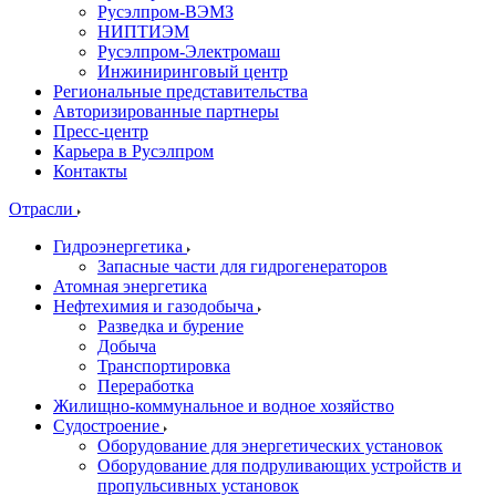
Русэлпром-ВЭМЗ
НИПТИЭМ
Русэлпром-Электромаш
Инжиниринговый центр
Региональные представительства
Авторизированные партнеры
Пресс-центр
Карьера в Русэлпром
Контакты
Отрасли
Гидроэнергетика
Запасные части для гидрогенераторов
Атомная энергетика
Нефтехимия и газодобыча
Разведка и бурение
Добыча
Транспортировка
Переработка
Жилищно-коммунальное и водное хозяйство
Судостроение
Оборудование для энергетических установок
Оборудование для подруливающих устройств и
пропульсивных установок