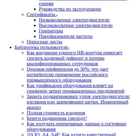
сериям
Руководства по эксплуатации
Сертификаты
Низковольтные электродвигатели
Высоковольтные электродвигатели
Генераторы
Преобразователи частоты
Опросные листы
Библиотека пользователя
Как внедрение единого HR-контура помогает
снизить кадровый дефицит и потерю
квалифицированных сотрудников
Ценовая преференция до 30%: что дает
потребителю применение российского
промышленного оборудования
Как унификация оборудования влияет на
снижение затрат промышленных предприятий
Защита подшипниковых узлов электродвигателя:
изоляция или заземляющие щетки. Инженерный
анализ
Полная стоимость владения
Береги подшипник смолоду!
Как получать оперативные данные о состоянии
оборудования
ДАЗО, А4, А4F: Как купить качественный