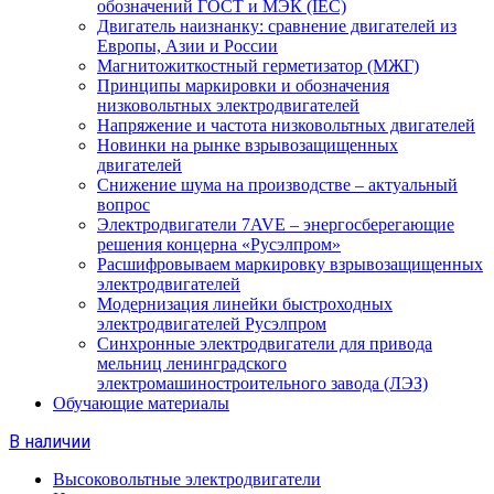
обозначений ГОСТ и МЭК (IEC)
Двигатель наизнанку: сравнение двигателей из
Европы, Азии и России
Магнитожиткостный герметизатор (МЖГ)
Принципы маркировки и обозначения
низковольтных электродвигателей
Напряжение и частота низковольтных двигателей
Новинки на рынке взрывозащищенных
двигателей
Снижение шума на производстве – актуальный
вопрос
Электродвигатели 7AVE – энергосберегающие
решения концерна «Русэлпром»
Расшифровываем маркировку взрывозащищенных
электродвигателей
Модернизация линейки быстроходных
электродвигателей Русэлпром
Синхронные электродвигатели для привода
мельниц ленинградского
электромашиностроительного завода (ЛЭЗ)
Обучающие материалы
В наличии
Высоковольтные электродвигатели