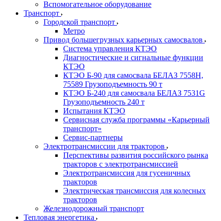
Вспомогательное оборудование
Транспорт
Городской транспорт
Метро
Привод большегрузных карьерных самосвалов
Система управления КТЭО
Диагностические и сигнальные функции
КТЭО
КТЭО Б-90 для самосвала БЕЛАЗ 7558H,
75589 Грузоподъемность 90 т
КТЭО Б-240 для самосвала БЕЛАЗ 7531G
Грузоподъемность 240 т
Испытания КТЭО
Сервисная служба программы «Карьерный
транспорт»
Сервис-партнеры
Электротрансмиссии для тракторов
Перспективы развития российского рынка
тракторов с электротрансмиссией
Электротрансмиссия для гусеничных
тракторов
Электрическая трансмиссия для колесных
тракторов
Железнодорожный транспорт
Тепловая энергетика