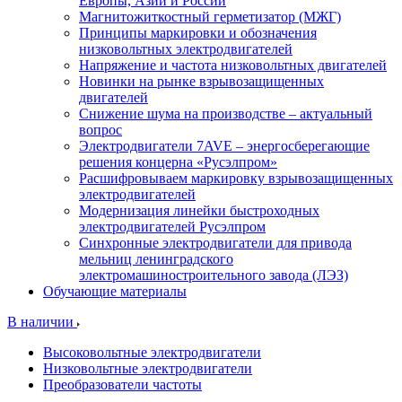
Европы, Азии и России
Магнитожиткостный герметизатор (МЖГ)
Принципы маркировки и обозначения
низковольтных электродвигателей
Напряжение и частота низковольтных двигателей
Новинки на рынке взрывозащищенных
двигателей
Снижение шума на производстве – актуальный
вопрос
Электродвигатели 7AVE – энергосберегающие
решения концерна «Русэлпром»
Расшифровываем маркировку взрывозащищенных
электродвигателей
Модернизация линейки быстроходных
электродвигателей Русэлпром
Синхронные электродвигатели для привода
мельниц ленинградского
электромашиностроительного завода (ЛЭЗ)
Обучающие материалы
В наличии
Высоковольтные электродвигатели
Низковольтные электродвигатели
Преобразователи частоты