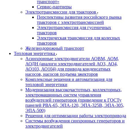
транспорт»
Сервис-партнеры
Электротрансмиссии для тракторов
Перспективы развития российского рынка
тракторов с электротрансмиссией
Электротрансмиссия для гусеничных
тракторов
Электрическая трансмиссия для колесных
тракторов
Железнодорожный транспорт
Тепловая энергетика
Асинхронные электродвигатели АОВМ, АОМ,
АОДН (аналоги электродвигателей АО3, АО4,
АО103, АО104) для привода конденсатных
насосов, насосов подъема эжекторов
Комплексные решения и автоматизация для
тепловой энергетики
Модернизация высокочастотных, коллекторных,
электромашинных систем управления
возбудителей генераторов (приведение к ГОСТу
панелей РВА-65, ЭПА-120, ЭПА-325В, ЭПА-305,
ЭПА-500)
Решения для оптимизации работы электропривода
Системы возбуждения синхронных генераторов и
электродвигателей