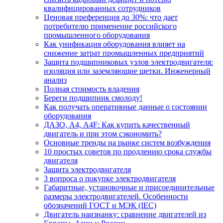
квалифицированных сотрудников
Ценовая преференция до 30%: что дает
потребителю применение российского
промышленного оборудования
Как унификация оборудования влияет на
снижение затрат промышленных предприятий
Защита подшипниковых узлов электродвигателя:
изоляция или заземляющие щетки. Инженерный
анализ
Полная стоимость владения
Береги подшипник смолоду!
Как получать оперативные данные о состоянии
оборудования
ДАЗО, А4, А4F: Как купить качественный
двигатель и при этом сэкономить?
Основные тренды на рынке систем возбуждения
10 простых советов по продлению срока службы
двигателя
Защита электродвигателя
3 вопроса о покупке электродвигателя
Габаритные, установочные и присоединительные
размеры электродвигателей. Особенности
обозначений ГОСТ и МЭК (IEC)
Двигатель наизнанку: сравнение двигателей из