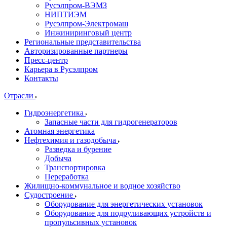
Русэлпром-ВЭМЗ
НИПТИЭМ
Русэлпром-Электромаш
Инжиниринговый центр
Региональные представительства
Авторизированные партнеры
Пресс-центр
Карьера в Русэлпром
Контакты
Отрасли
Гидроэнергетика
Запасные части для гидрогенераторов
Атомная энергетика
Нефтехимия и газодобыча
Разведка и бурение
Добыча
Транспортировка
Переработка
Жилищно-коммунальное и водное хозяйство
Судостроение
Оборудование для энергетических установок
Оборудование для подруливающих устройств и
пропульсивных установок