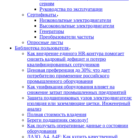
сериям
Руководства по эксплуатации
Сертификаты
Низковольтные электродвигатели
Высоковольтные электродвигатели
Генераторы
Преобразователи частоты
Опросные листы
Библиотека пользователя
Как внедрение единого HR-контура помогает
снизить кадровый дефицит и потерю
квалифицированных сотрудников
Ценовая преференция до 30%: что дает
потребителю применение российского
промышленного оборудования
Как унификация оборудования влияет на
снижение затрат промышленных предприятий
Защита подшипниковых узлов электродвигателя:
изоляция или заземляющие щетки. Инженерный
анализ
Полная стоимость владения
Береги подшипник смолоду!
Как получать оперативные данные о состоянии
оборудования
ДАЗО, А4, А4F: Как купить качественный