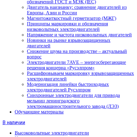
обозначений ГОСТ и МЭК (IEC)
Двигатель наизнанку: сравнение двигателей из
Европы, Азии и России
Магнитожиткостный герметизатор (МЖГ)
Принципы маркировки и обозначения
низковольтных электродвигателей
Напряжение и частота низковольтных двигателей
Новинки на рынке взрывозащищенных
двигателей
Снижение шума на производстве – актуальный
вопрос
Электродвигатели 7AVE – энергосберегающие
решения концерна «Русэлпром»
Расшифровываем маркировку взрывозащищенных
электродвигателей
Модернизация линейки быстроходных
электродвигателей Русэлпром
Синхронные электродвигатели для привода
мельниц ленинградского
электромашиностроительного завода (ЛЭЗ)
Обучающие материалы
В наличии
Высоковольтные электродвигатели