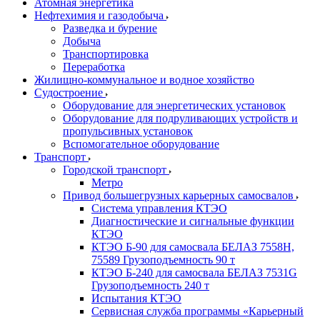
Атомная энергетика
Нефтехимия и газодобыча
Разведка и бурение
Добыча
Транспортировка
Переработка
Жилищно-коммунальное и водное хозяйство
Судостроение
Оборудование для энергетических установок
Оборудование для подруливающих устройств и
пропульсивных установок
Вспомогательное оборудование
Транспорт
Городской транспорт
Метро
Привод большегрузных карьерных самосвалов
Система управления КТЭО
Диагностические и сигнальные функции
КТЭО
КТЭО Б-90 для самосвала БЕЛАЗ 7558H,
75589 Грузоподъемность 90 т
КТЭО Б-240 для самосвала БЕЛАЗ 7531G
Грузоподъемность 240 т
Испытания КТЭО
Сервисная служба программы «Карьерный