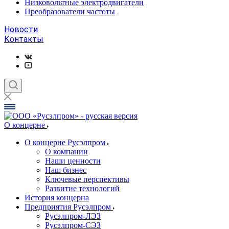
Низковольтные электродвигатели
Преобразователи частоты
Новости
Контакты
О концерне
О концерне Русэлпром
О компании
Наши ценности
Наш бизнес
Ключевые перспективы
Развитие технологий
История концерна
Предприятия Русэлпром
Русэлпром-ЛЭЗ
Русэлпром-СЭЗ