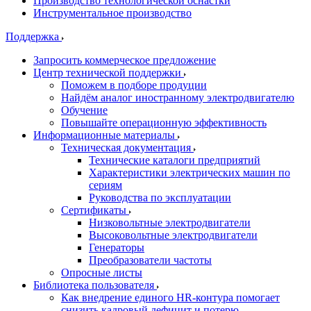
Производство технологической оснастки
Инструментальное производство
Поддержка
Запросить коммерческое предложение
Центр технической поддержки
Поможем в подборе продуции
Найдём аналог иностранному электродвигателю
Обучение
Повышайте операционную эффективность
Информационные материалы
Техническая документация
Технические каталоги предприятий
Характеристики электрических машин по
сериям
Руководства по эксплуатации
Сертификаты
Низковольтные электродвигатели
Высоковольтные электродвигатели
Генераторы
Преобразователи частоты
Опросные листы
Библиотека пользователя
Как внедрение единого HR-контура помогает
снизить кадровый дефицит и потерю