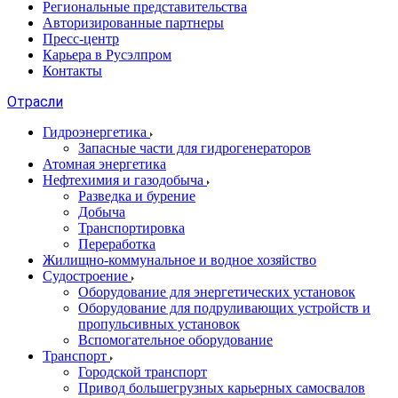
Региональные представительства
Авторизированные партнеры
Пресс-центр
Карьера в Русэлпром
Контакты
Отрасли
Гидроэнергетика
Запасные части для гидрогенераторов
Атомная энергетика
Нефтехимия и газодобыча
Разведка и бурение
Добыча
Транспортировка
Переработка
Жилищно-коммунальное и водное хозяйство
Судостроение
Оборудование для энергетических установок
Оборудование для подруливающих устройств и
пропульсивных установок
Вспомогательное оборудование
Транспорт
Городской транспорт
Привод большегрузных карьерных самосвалов