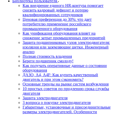
Библиотека пользователя
Как внедрение единого HR-контура помогает
снизить кадровый дефицит и потерю
квалифицированных сотрудников
Ценовая преференция до 30%: что дает
потребителю применение российского
промышленного оборудования
Как унификация оборудования влияет на
снижение затрат промышленных предприятий
Защита подшипниковых узлов электродвигателя:
изоляция или заземляющие щетки. Инженерный
анализ
Полная стоимость владения
Береги подшипник смолоду!
Как получать оперативные данные о состоянии
оборудования
ДАЗО, А4, А4F: Как купить качественный
двигатель и при этом сэкономить?
Основные тренды на рынке систем возбуждения
10 простых советов по продлению срока службы
двигателя
Защита электродвигателя
3 вопроса о покупке электродвигателя
Габаритные, установочные и присоединительные
размеры электродвигателей. Особенности