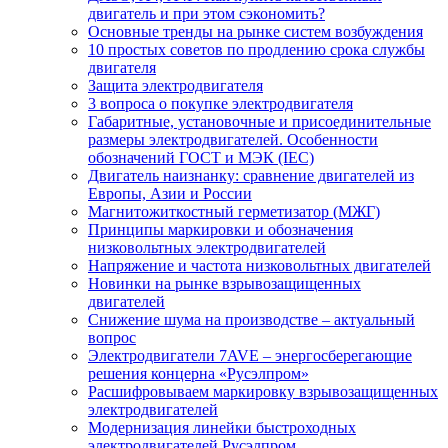
двигатель и при этом сэкономить?
Основные тренды на рынке систем возбуждения
10 простых советов по продлению срока службы
двигателя
Защита электродвигателя
3 вопроса о покупке электродвигателя
Габаритные, установочные и присоединительные
размеры электродвигателей. Особенности
обозначений ГОСТ и МЭК (IEC)
Двигатель наизнанку: сравнение двигателей из
Европы, Азии и России
Магнитожиткостный герметизатор (МЖГ)
Принципы маркировки и обозначения
низковольтных электродвигателей
Напряжение и частота низковольтных двигателей
Новинки на рынке взрывозащищенных
двигателей
Снижение шума на производстве – актуальный
вопрос
Электродвигатели 7AVE – энергосберегающие
решения концерна «Русэлпром»
Расшифровываем маркировку взрывозащищенных
электродвигателей
Модернизация линейки быстроходных
электродвигателей Русэлпром