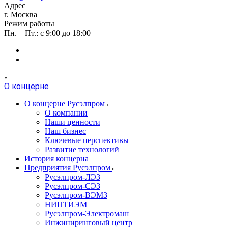
Адрес
г. Москва
Режим работы
Пн. – Пт.: с 9:00 до 18:00
О концерне
О концерне Русэлпром
О компании
Наши ценности
Наш бизнес
Ключевые перспективы
Развитие технологий
История концерна
Предприятия Русэлпром
Русэлпром-ЛЭЗ
Русэлпром-СЭЗ
Русэлпром-ВЭМЗ
НИПТИЭМ
Русэлпром-Электромаш
Инжиниринговый центр