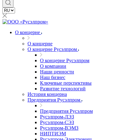
О концерне
О концерне
О концерне Русэлпром
О концерне Русэлпром
О компании
Наши ценности
Наш бизнес
Ключевые перспективы
Развитие технологий
История концерна
Предприятия Русэлпром
Предприятия Русэлпром
Русэлпром-ЛЭЗ
Русэлпром-СЭЗ
Русэлпром-ВЭМЗ
НИПТИЭМ
Русэлпром-Электромаш