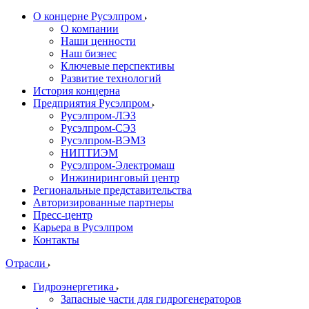
О концерне Русэлпром
О компании
Наши ценности
Наш бизнес
Ключевые перспективы
Развитие технологий
История концерна
Предприятия Русэлпром
Русэлпром-ЛЭЗ
Русэлпром-СЭЗ
Русэлпром-ВЭМЗ
НИПТИЭМ
Русэлпром-Электромаш
Инжиниринговый центр
Региональные представительства
Авторизированные партнеры
Пресс-центр
Карьера в Русэлпром
Контакты
Отрасли
Гидроэнергетика
Запасные части для гидрогенераторов