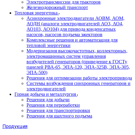
Электротрансмиссии для тракторов
Железнодорожный транспорт
Тепловая энергетика
Асинхронные электродвигатели АОВМ, АОМ,
АОДН (аналоги электродвигателей АО3, АО4,
АО103, АО104) для привода конденсатных
насосов, насосов подъема эжекторов
Комплексные решения и автоматизация для
тепловой энергетики
Модернизация высокочастотных, коллекторных,
электромашинных систем управления
возбудителей генераторов (приведение к ГОСТу
панелей РВА-65, ЭПА-120, ЭПА-325В, ЭПА-305,
ЭПА-500)
Решения для оптимизации работы электропривода
Системы возбуждения синхронных генераторов и
электродвигателей
Горная добыча и металлургия
Решения для добычи
Решения для переработки
Решения для транспортировки
Решения для шахтного подъема
Продукция