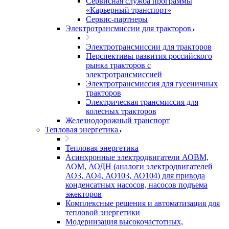
Сервисная служба программы
«Карьерный транспорт»
Сервис-партнеры
Электротрансмиссии для тракторов
Электротрансмиссии для тракторов
Перспективы развития российского
рынка тракторов с
электротрансмиссией
Электротрансмиссия для гусеничных
тракторов
Электрическая трансмиссия для
колесных тракторов
Железнодорожный транспорт
Тепловая энергетика
Тепловая энергетика
Асинхронные электродвигатели АОВМ,
АОМ, АОДН (аналоги электродвигателей
АО3, АО4, АО103, АО104) для привода
конденсатных насосов, насосов подъема
эжекторов
Комплексные решения и автоматизация для
тепловой энергетики
Модернизация высокочастотных,