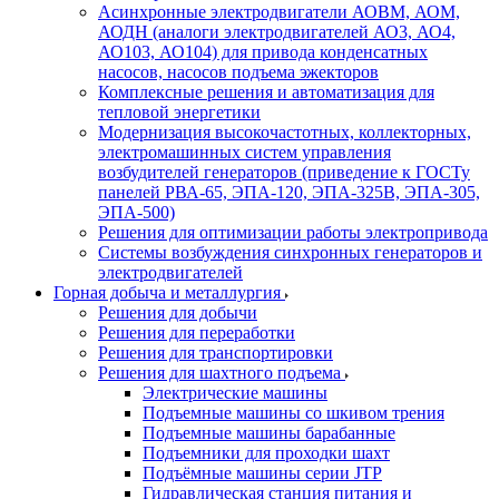
Асинхронные электродвигатели АОВМ, АОМ,
АОДН (аналоги электродвигателей АО3, АО4,
АО103, АО104) для привода конденсатных
насосов, насосов подъема эжекторов
Комплексные решения и автоматизация для
тепловой энергетики
Модернизация высокочастотных, коллекторных,
электромашинных систем управления
возбудителей генераторов (приведение к ГОСТу
панелей РВА-65, ЭПА-120, ЭПА-325В, ЭПА-305,
ЭПА-500)
Решения для оптимизации работы электропривода
Системы возбуждения синхронных генераторов и
электродвигателей
Горная добыча и металлургия
Решения для добычи
Решения для переработки
Решения для транспортировки
Решения для шахтного подъема
Электрические машины
Подъемные машины со шкивом трения
Подъемные машины барабанные
Подъемники для проходки шахт
Подъёмные машины серии JTP
Гидравлическая станция питания и