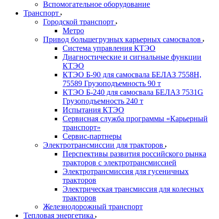
Вспомогательное оборудование
Транспорт
Городской транспорт
Метро
Привод большегрузных карьерных самосвалов
Система управления КТЭО
Диагностические и сигнальные функции
КТЭО
КТЭО Б-90 для самосвала БЕЛАЗ 7558H,
75589 Грузоподъемность 90 т
КТЭО Б-240 для самосвала БЕЛАЗ 7531G
Грузоподъемность 240 т
Испытания КТЭО
Сервисная служба программы «Карьерный
транспорт»
Сервис-партнеры
Электротрансмиссии для тракторов
Перспективы развития российского рынка
тракторов с электротрансмиссией
Электротрансмиссия для гусеничных
тракторов
Электрическая трансмиссия для колесных
тракторов
Железнодорожный транспорт
Тепловая энергетика