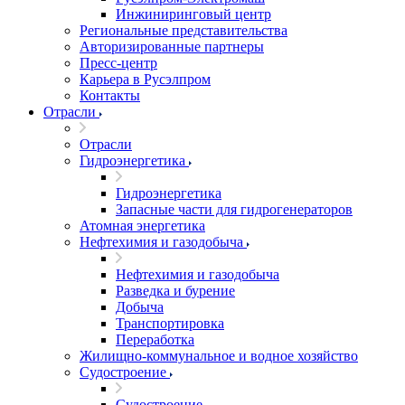
Инжиниринговый центр
Региональные представительства
Авторизированные партнеры
Пресс-центр
Карьера в Русэлпром
Контакты
Отрасли
Отрасли
Гидроэнергетика
Гидроэнергетика
Запасные части для гидрогенераторов
Атомная энергетика
Нефтехимия и газодобыча
Нефтехимия и газодобыча
Разведка и бурение
Добыча
Транспортировка
Переработка
Жилищно-коммунальное и водное хозяйство
Судостроение
Судостроение