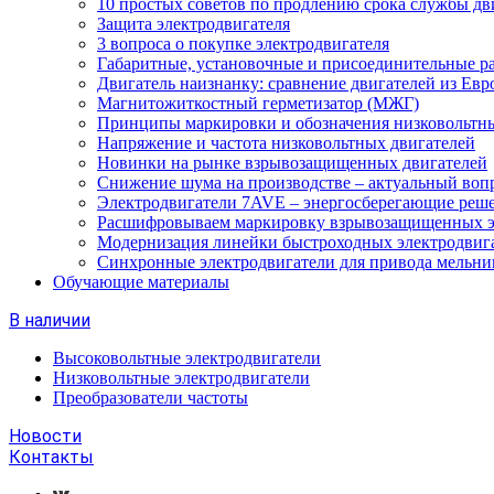
10 простых советов по продлению срока службы дв
Защита электродвигателя
3 вопроса о покупке электродвигателя
Габаритные, установочные и присоединительные р
Двигатель наизнанку: сравнение двигателей из Евр
Магнитожиткостный герметизатор (МЖГ)
Принципы маркировки и обозначения низковольтны
Напряжение и частота низковольтных двигателей
Новинки на рынке взрывозащищенных двигателей
Снижение шума на производстве – актуальный воп
Электродвигатели 7AVE – энергосберегающие реш
Расшифровываем маркировку взрывозащищенных э
Модернизация линейки быстроходных электродвиг
Синхронные электродвигатели для привода мельни
Обучающие материалы
В наличии
Высоковольтные электродвигатели
Низковольтные электродвигатели
Преобразователи частоты
Новости
Контакты