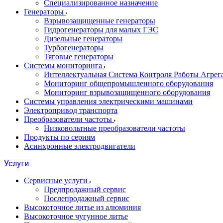
Специализированное назначение
Генераторы
Взрывозащищенные генераторы
Гидрогенераторы для малых ГЭС
Дизельные генераторы
Турбогенераторы
Тяговые генераторы
Системы мониторинга
Интеллектуальная Система Контроля Работы Агре
Мониторинг общепромышленного оборудования
Мониторинг взрывозащищенного оборудования
Системы управления электрическими машинами
Электропривод транспорта
Преобразователи частоты
Низковольтные преобразователи частоты
Продукты по сериям
Асинхронные электродвигатели
Услуги
Сервисные услуги
Предпродажный сервис
Послепродажный сервис
Высокоточное литье из алюминия
Высокоточное чугунное литье