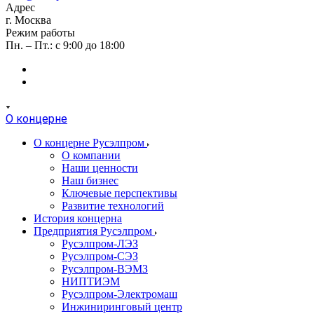
Адрес
г. Москва
Режим работы
Пн. – Пт.: с 9:00 до 18:00
О концерне
О концерне Русэлпром
О компании
Наши ценности
Наш бизнес
Ключевые перспективы
Развитие технологий
История концерна
Предприятия Русэлпром
Русэлпром-ЛЭЗ
Русэлпром-СЭЗ
Русэлпром-ВЭМЗ
НИПТИЭМ
Русэлпром-Электромаш
Инжиниринговый центр