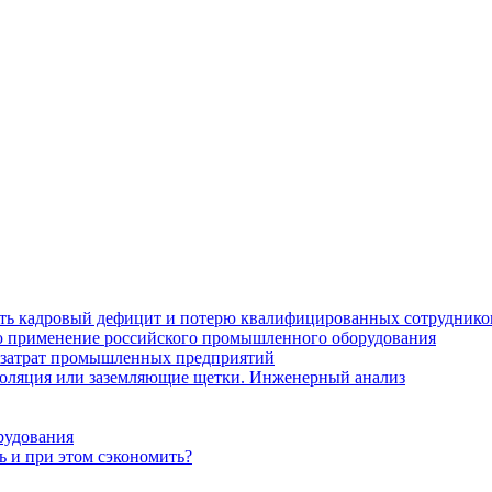
ить кадровый дефицит и потерю квалифицированных сотруднико
лю применение российского промышленного оборудования
 затрат промышленных предприятий
золяция или заземляющие щетки. Инженерный анализ
рудования
ь и при этом сэкономить?