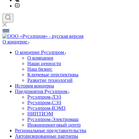
О концерне
О концерне Русэлпром
О компании
Наши ценности
Наш бизнес
Ключевые перспективы
Развитие технологий
История концерна
Предприятия Русэлпром
Русэлпром-ЛЭЗ
Русэлпром-СЭЗ
Русэлпром-ВЭМЗ
НИПТИЭМ
Русэлпром-Электромаш
Инжиниринговый центр
Региональные представительства
Авторизированные партнеры