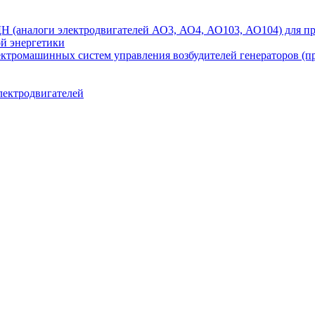
аналоги электродвигателей АО3, АО4, АО103, АО104) для при
ой энергетики
ектромашинных систем управления возбудителей генераторов (
лектродвигателей