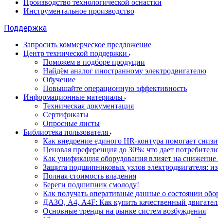
Производство технологической оснастки
Инструментальное производство
Поддержка
Запросить коммерческое предложение
Центр технической поддержки
Поможем в подборе продуции
Найдём аналог иностранному электродвигателю
Обучение
Повышайте операционную эффективность
Информационные материалы
Техническая документация
Сертификаты
Опросные листы
Библиотека пользователя
Как внедрение единого HR-контура помогает сниз
Ценовая преференция до 30%: что дает потребите
Как унификация оборудования влияет на снижение
Защита подшипниковых узлов электродвигателя: и
Полная стоимость владения
Береги подшипник смолоду!
Как получать оперативные данные о состоянии обо
ДАЗО, А4, А4F: Как купить качественный двигател
Основные тренды на рынке систем возбуждения