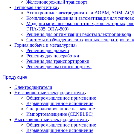
Железнодорожный транспорт
Тепловая энергетика
Асинхронные электродвигатели АОВМ, АОМ, АОДН (
Комплексные решения и автоматизация для теплов
Модернизация высокочастотных, коллекторных, эл
ЭПА-305, ЭПА-500)
Решения для оптимизации работы электропривода
Системы возбуждения синхронных генераторов и э
Горная добыча и металлургия
Решения для добычи
Решения для переработки
Решения для транспортировки
Решения для шахтного подъема
Продукция
Электродвигатели
Низковольтные электродвигатели
Общепромышленное применение
Взрывозащищенное исполнение
Специализированное назначение
Импортозамещение (CENELEC)
Высоковольтные электродвигатели
Общепромышленное применение
Взрывозащищенное исполнение