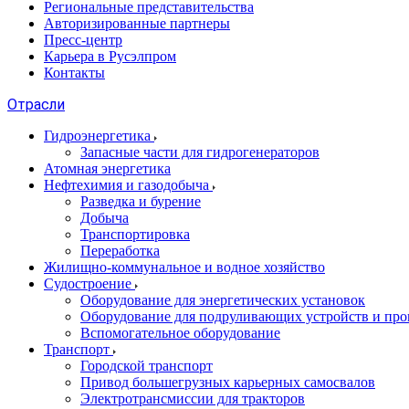
Региональные представительства
Авторизированные партнеры
Пресс-центр
Карьера в Русэлпром
Контакты
Отрасли
Гидроэнергетика
Запасные части для гидрогенераторов
Атомная энергетика
Нефтехимия и газодобыча
Разведка и бурение
Добыча
Транспортировка
Переработка
Жилищно-коммунальное и водное хозяйство
Судостроение
Оборудование для энергетических установок
Оборудование для подруливающих устройств и про
Вспомогательное оборудование
Транспорт
Городской транспорт
Привод большегрузных карьерных самосвалов
Электротрансмиссии для тракторов