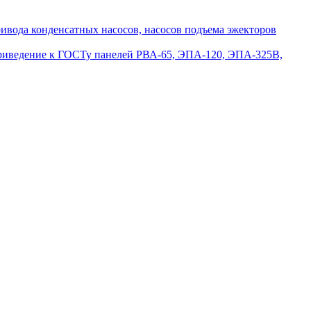
вода конденсатных насосов, насосов подъема эжекторов
приведение к ГОСТу панелей РВА-65, ЭПА-120, ЭПА-325В,