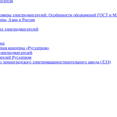
игателя
азмеры электродвигателей. Особенности обозначений ГОСТ и М
опы, Азии и России
х электродвигателей
рос
ения концерна «Русэлпром»
лектродвигателей
ателей Русэлпром
ц ленинградского электромашиностроительного завода (ЛЭЗ)