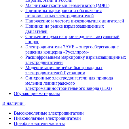
Европы, Азии и России
Магнитожиткостный герметизатор (МЖГ)
Принципы маркировки и обозначения
низковольтных электродвигателей
Напряжение и частота низковольтных двигателей
Новинки на рынке взрывозащищенных
двигателей
Снижение шума на производстве – актуальный
вопрос
Электродвигатели 7AVE – энергосберегающие
решения концерна «Русэлпром»
Расшифровываем маркировку взрывозащищенных
электродвигателей
Модернизация линейки быстроходных
электродвигателей Русэлпром
Синхронные электродвигатели для привода
мельниц ленинградского
электромашиностроительного завода (ЛЭЗ)
Обучающие материалы
В наличии
Высоковольтные электродвигатели
Низковольтные электродвигатели
Преобразователи частоты