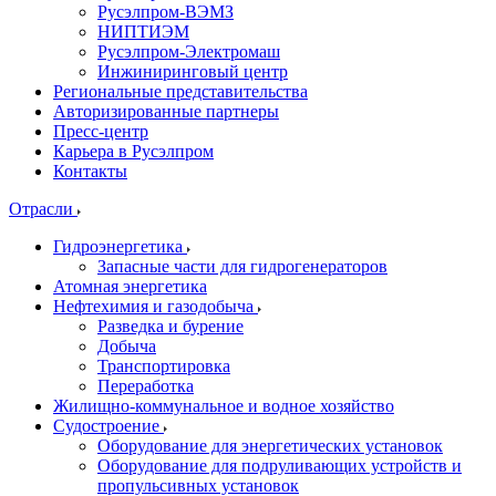
Русэлпром-ВЭМЗ
НИПТИЭМ
Русэлпром-Электромаш
Инжиниринговый центр
Региональные представительства
Авторизированные партнеры
Пресс-центр
Карьера в Русэлпром
Контакты
Отрасли
Гидроэнергетика
Запасные части для гидрогенераторов
Атомная энергетика
Нефтехимия и газодобыча
Разведка и бурение
Добыча
Транспортировка
Переработка
Жилищно-коммунальное и водное хозяйство
Судостроение
Оборудование для энергетических установок
Оборудование для подруливающих устройств и
пропульсивных установок