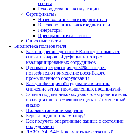
сериям
Руководства по эксплуатации
Сертификаты
Низковольтные электродвигатели
Высоковольтные электродвигатели
Генераторы
Преобразователи частоты
Опросные листы
Библиотека пользователя
Как внедрение единого HR-контура помогает
снизить кадровый дефицит и потерю
квалифицированных сотрудников
Ценовая преференция до 30%: что дает
потребителю применение российского
промышленного оборудования
Как унификация оборудования влияет на
снижение затрат промышленных предприятий
Защита подшипниковых узлов электродвигателя:
изоляция или заземляющие щетки. Инженерный
анализ
Полная стоимость владения
Береги подшипник смолоду!
Как получать оперативные данные о состоянии
оборудования
ДАЗО, А4, А4F: Как купить качественный