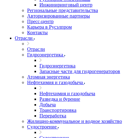
Инжиниринговый центр
Региональные представительства
Авторизированные партнеры
Пресс-центр
Карьера в Русэлпром
Контакты
Отрасли
Отрасли
Гидроэнергетика
Гидроэнергетика
Запасные части для гидрогенераторов
Атомная энергетика
Нефтехимия и газодобыча
Нефтехимия и газодобыча
Разведка и бурение
Добыча
Транспортировка
Переработка
Жилищно-коммунальное и водное хозяйство
Судостроение
Судостроение