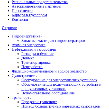
Региональные представительства
Авторизированные партнеры
Пресс-центр
Карьера в Русэлпром
Контакты
Отрасли
Гидроэнергетика
Запасные части для гидрогенераторов
Атомная энергетика
Нефтехимия и газодобыча
Разведка и бурение
Добыча
Транспортировка
Переработка
Жилищно-коммунальное и водное хозяйство
Судостроение
Оборудование для энергетических установок
Оборудование для подруливающих устройств и
пропульсивных установок
Вспомогательное оборудование
Транспорт
Городской транспорт
Привод большегрузных карьерных самосвалов