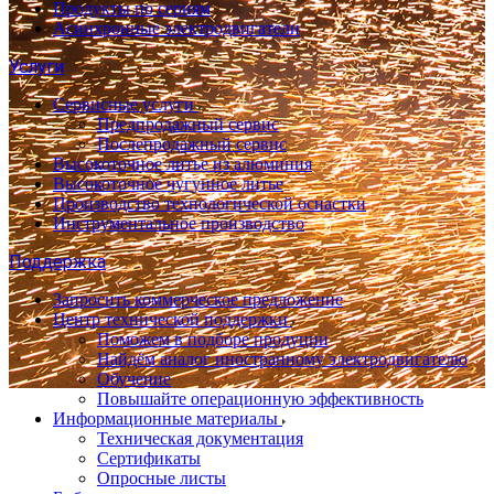
Продукты по сериям
Асинхронные электродвигатели
Услуги
Сервисные услуги
Предпродажный сервис
Послепродажный сервис
Высокоточное литье из алюминия
Высокоточное чугунное литье
Производство технологической оснастки
Инструментальное производство
Поддержка
Запросить коммерческое предложение
Центр технической поддержки
Поможем в подборе продуции
Найдём аналог иностранному электродвигателю
Обучение
Повышайте операционную эффективность
Информационные материалы
Техническая документация
Сертификаты
Опросные листы