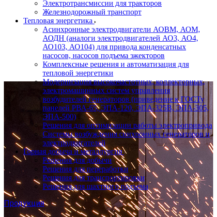
Электротрансмиссии для тракторов
Железнодорожный транспорт
Тепловая энергетика
Асинхронные электродвигатели АОВМ, АОМ,
АОДН (аналоги электродвигателей АО3, АО4,
АО103, АО104) для привода конденсатных
насосов, насосов подъема эжекторов
Комплексные решения и автоматизация для
тепловой энергетики
Модернизация высокочастотных, коллекторных,
электромашинных систем управления
возбудителей генераторов (приведение к ГОСТу
панелей РВА-65, ЭПА-120, ЭПА-325В, ЭПА-305,
ЭПА-500)
Решения для оптимизации работы электропривода
Системы возбуждения синхронных генераторов и
электродвигателей
Горная добыча и металлургия
Решения для добычи
Решения для переработки
Решения для транспортировки
Решения для шахтного подъема
Продукция