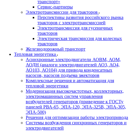
транспорт»
Сервис-партнеры
Электротрансмиссии для тракторов
Перспективы развития российского рынка
тракторов с электротрансмиссией
Электротрансмиссия для гусеничных
тракторов
Электрическая трансмиссия для колесных
тракторов
Железнодорожный транспорт
Тепловая энергетика
Асинхронные электродвигатели АОВМ, АОМ,
АОДН (аналоги электродвигателей АО3, АО4,
АО103, АО104) для привода конденсатных
насосов, насосов подъема эжекторов
Комплексные решения и автоматизация для
тепловой энергетики
Модернизация высокочастотных, коллекторных,
электромашинных систем управления
возбудителей генераторов (приведение к ГОСТу
панелей РВА-65, ЭПА-120, ЭПА-325В, ЭПА-305,
ЭПА-500)
Решения для оптимизации работы электропривода
Системы возбуждения синхронных генераторов и
электродвигателей