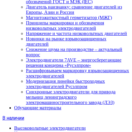
обозначений ГОСТ и МЭК (IEC)
Двигатель наизнанку: сравнение двигателей из
Европы, Азии и России
Магнитожиткостный герметизатор (МЖГ)
Принципы маркировки и обозначения
низковольтных электродвигателей
Напряжение и частота низковольтных двигателей
Новинки на рынке взрывозащищенных
двигателей
Снижение шума на производстве – актуальный
вопрос
Электродвигатели 7AVE – энергосберегающие
решения концерна «Русэлпром»
Расшифровываем маркировку взрывозащищенных
электродвигателей
Модернизация линейки быстроходных
электродвигателей Русэлпром
Синхронные электродвигатели для привода
мельниц ленинградского
электромашиностроительного завода (ЛЭЗ)
Обучающие материалы
В наличии
Высоковольтные электродвигатели