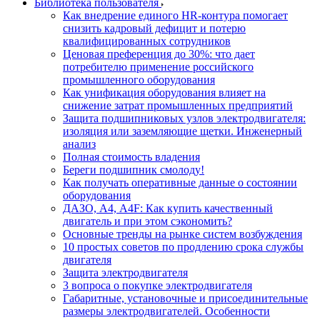
Библиотека пользователя
Как внедрение единого HR-контура помогает
снизить кадровый дефицит и потерю
квалифицированных сотрудников
Ценовая преференция до 30%: что дает
потребителю применение российского
промышленного оборудования
Как унификация оборудования влияет на
снижение затрат промышленных предприятий
Защита подшипниковых узлов электродвигателя:
изоляция или заземляющие щетки. Инженерный
анализ
Полная стоимость владения
Береги подшипник смолоду!
Как получать оперативные данные о состоянии
оборудования
ДАЗО, А4, А4F: Как купить качественный
двигатель и при этом сэкономить?
Основные тренды на рынке систем возбуждения
10 простых советов по продлению срока службы
двигателя
Защита электродвигателя
3 вопроса о покупке электродвигателя
Габаритные, установочные и присоединительные
размеры электродвигателей. Особенности