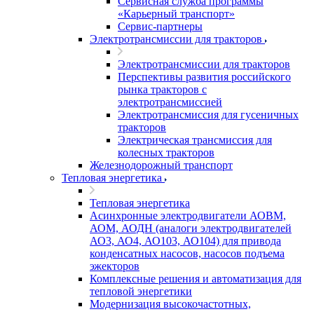
Сервисная служба программы
«Карьерный транспорт»
Сервис-партнеры
Электротрансмиссии для тракторов
Электротрансмиссии для тракторов
Перспективы развития российского
рынка тракторов с
электротрансмиссией
Электротрансмиссия для гусеничных
тракторов
Электрическая трансмиссия для
колесных тракторов
Железнодорожный транспорт
Тепловая энергетика
Тепловая энергетика
Асинхронные электродвигатели АОВМ,
АОМ, АОДН (аналоги электродвигателей
АО3, АО4, АО103, АО104) для привода
конденсатных насосов, насосов подъема
эжекторов
Комплексные решения и автоматизация для
тепловой энергетики
Модернизация высокочастотных,