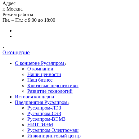
Адрес
г. Москва
Режим работы
Пн. – Пт.: с 9:00 до 18:00
О концерне
О концерне Русэлпром
О компании
Наши ценности
Наш бизнес
Ключевые перспективы
Развитие технологий
История концерна
Предприятия Русэлпром
Русэлпром-ЛЭЗ
Русэлпром-СЭЗ
Русэлпром-ВЭМЗ
НИПТИЭМ
Русэлпром-Электромаш
Инжиниринговый центр