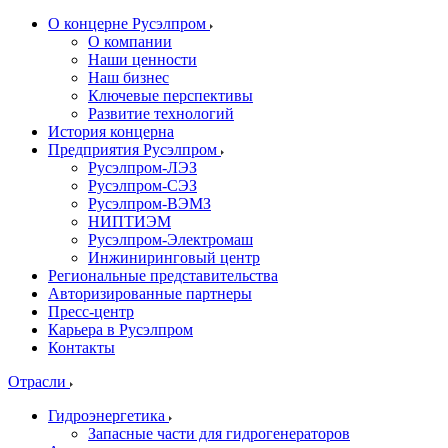
О концерне Русэлпром
О компании
Наши ценности
Наш бизнес
Ключевые перспективы
Развитие технологий
История концерна
Предприятия Русэлпром
Русэлпром-ЛЭЗ
Русэлпром-СЭЗ
Русэлпром-ВЭМЗ
НИПТИЭМ
Русэлпром-Электромаш
Инжиниринговый центр
Региональные представительства
Авторизированные партнеры
Пресс-центр
Карьера в Русэлпром
Контакты
Отрасли
Гидроэнергетика
Запасные части для гидрогенераторов