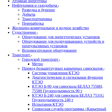
Атомная энергетика
Нефтехимия и газодобыча
Разведка и бурение
Добыча
Транспортировка
Переработка
Жилищно-коммунальное и водное хозяйство
Судостроение
Оборудование для энергетических установок
Оборудование для подруливающих устройств и
пропульсивных установок
Вспомогательное оборудование
Транспорт
Городской транспорт
Метро
Привод большегрузных карьерных самосвалов
Система управления КТЭО
Диагностические и сигнальные функции
КТЭО
КТЭО Б-90 для самосвала БЕЛАЗ 7558H,
75589 Грузоподъемность 90 т
КТЭО Б-240 для самосвала БЕЛАЗ 7531G
Грузоподъемность 240 т
Испытания КТЭО
Сервисная служба программы «Карьерный