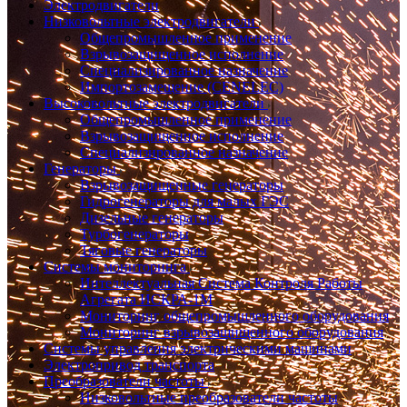
Электродвигатели
Низковольтные электродвигатели
Общепромышленное применение
Взрывозащищенное исполнение
Специализированное назначение
Импортозамещение (CENELEC)
Высоковольтные электродвигатели
Общепромышленное применение
Взрывозащищенное исполнение
Специализированное назначение
Генераторы
Взрывозащищенные генераторы
Гидрогенераторы для малых ГЭС
Дизельные генераторы
Турбогенераторы
Тяговые генераторы
Системы мониторинга
Интеллектуальная Система Контроля Работы
Агрегата ИСКРА-1М
Мониторинг общепромышленного оборудования
Мониторинг взрывозащищенного оборудования
Системы управления электрическими машинами
Электропривод транспорта
Преобразователи частоты
Низковольтные преобразователи частоты