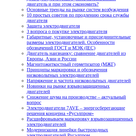
двигатель и при этом сэкономить?
Основные тренды на рынке систем возбуждения
10 простых советов по продлению срока службы
двигателя
Защита электродвигателя
3 вопроса о покупке электродвигателя
Габаритные, установочные и присоединительные
размеры электродвигателей. Особенности
обозначений ГОСТ и МЭК (IEC)
Двигатель наизнанку: сравнение двигателей из
Европы, Азии и России
Магнитожиткостный герметизатор (МЖГ)
Принципы маркировки и обозначения
низковольтных электродвигателей
Напряжение и частота низковольтных двигателей
Новинки на рынке взрывозащищенных
двигателей
Снижение шума на производстве – актуальный
вопрос
Электродвигатели 7AVE – энергосберегающие
решения концерна «Русэлпром»
Расшифровываем маркировку взрывозащищенных
электродвигателей
Модернизация линейки быстроходных
электродвигателей Русэлпром