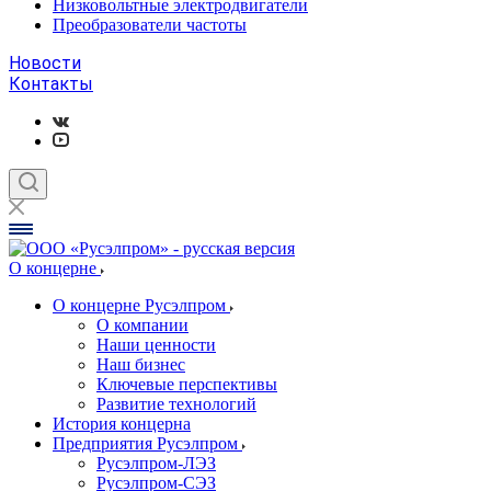
Низковольтные электродвигатели
Преобразователи частоты
Новости
Контакты
О концерне
О концерне Русэлпром
О компании
Наши ценности
Наш бизнес
Ключевые перспективы
Развитие технологий
История концерна
Предприятия Русэлпром
Русэлпром-ЛЭЗ
Русэлпром-СЭЗ