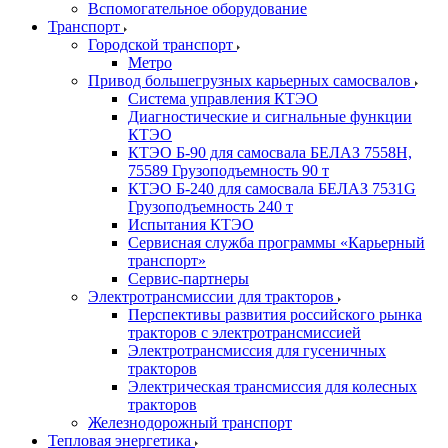
Вспомогательное оборудование
Транспорт
Городской транспорт
Метро
Привод большегрузных карьерных самосвалов
Система управления КТЭО
Диагностические и сигнальные функции
КТЭО
КТЭО Б-90 для самосвала БЕЛАЗ 7558H,
75589 Грузоподъемность 90 т
КТЭО Б-240 для самосвала БЕЛАЗ 7531G
Грузоподъемность 240 т
Испытания КТЭО
Сервисная служба программы «Карьерный
транспорт»
Сервис-партнеры
Электротрансмиссии для тракторов
Перспективы развития российского рынка
тракторов с электротрансмиссией
Электротрансмиссия для гусеничных
тракторов
Электрическая трансмиссия для колесных
тракторов
Железнодорожный транспорт
Тепловая энергетика