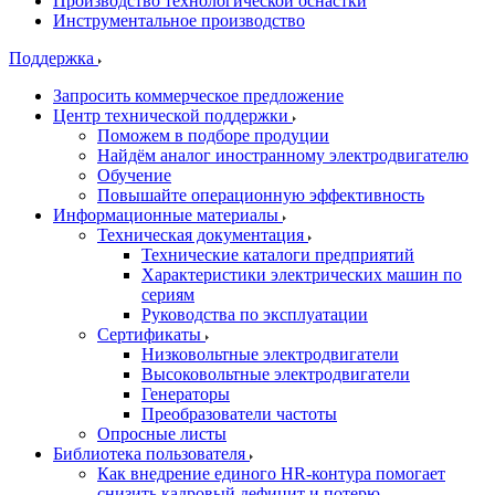
Производство технологической оснастки
Инструментальное производство
Поддержка
Запросить коммерческое предложение
Центр технической поддержки
Поможем в подборе продуции
Найдём аналог иностранному электродвигателю
Обучение
Повышайте операционную эффективность
Информационные материалы
Техническая документация
Технические каталоги предприятий
Характеристики электрических машин по
сериям
Руководства по эксплуатации
Сертификаты
Низковольтные электродвигатели
Высоковольтные электродвигатели
Генераторы
Преобразователи частоты
Опросные листы
Библиотека пользователя
Как внедрение единого HR-контура помогает
снизить кадровый дефицит и потерю