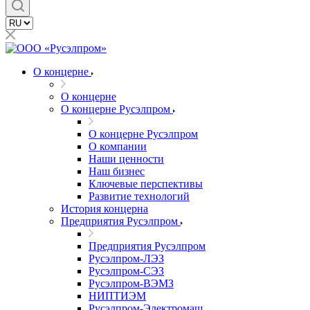
О концерне
О концерне
О концерне Русэлпром
О концерне Русэлпром
О компании
Наши ценности
Наш бизнес
Ключевые перспективы
Развитие технологий
История концерна
Предприятия Русэлпром
Предприятия Русэлпром
Русэлпром-ЛЭЗ
Русэлпром-СЭЗ
Русэлпром-ВЭМЗ
НИПТИЭМ
Русэлпром-Электромаш