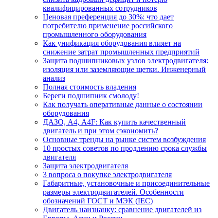
квалифицированных сотрудников
Ценовая преференция до 30%: что дает
потребителю применение российского
промышленного оборудования
Как унификация оборудования влияет на
снижение затрат промышленных предприятий
Защита подшипниковых узлов электродвигателя:
изоляция или заземляющие щетки. Инженерный
анализ
Полная стоимость владения
Береги подшипник смолоду!
Как получать оперативные данные о состоянии
оборудования
ДАЗО, А4, А4F: Как купить качественный
двигатель и при этом сэкономить?
Основные тренды на рынке систем возбуждения
10 простых советов по продлению срока службы
двигателя
Защита электродвигателя
3 вопроса о покупке электродвигателя
Габаритные, установочные и присоединительные
размеры электродвигателей. Особенности
обозначений ГОСТ и МЭК (IEC)
Двигатель наизнанку: сравнение двигателей из