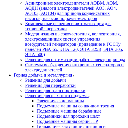
Асинхронные электродвигатели АОВМ, АОМ,
АОДН (аналоги электродвигателей АО3, АО4,
АО103, АО104) для привода конденсатных
насосов, насосов подъема эжекторов
Комплексные решения и автоматизация для
тепловой энергетики
Модернизация высокочастотных, коллекторных,
электромашинных систем управления
возбудителей генераторов (приведение к ГОСТу
панелей РВА-65, ЭПА-120, ЭПА-325В, ЭПА-305,
ЭПА-500)
Решения для оптимизации работы электропривода
Системы возбуждения синхронных генераторов и
электродвигателей
Горная добыча и металлургия
Решения для добычи
Решения для переработки
Решения для транспортировки
Решения для шахтного подъема
Электрические машины
Подъемные машины со шкивом трения
Подъемные машины барабанные
Подъемники для проходки шахт
Подъёмные машины серии JTP
Гидравлическая станция питания и