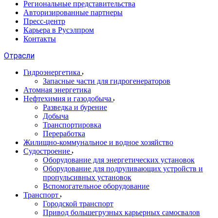
Региональные представительства
Авторизированные партнеры
Пресс-центр
Карьера в Русэлпром
Контакты
Отрасли
Гидроэнергетика
Запасные части для гидрогенераторов
Атомная энергетика
Нефтехимия и газодобыча
Разведка и бурение
Добыча
Транспортировка
Переработка
Жилищно-коммунальное и водное хозяйство
Судостроение
Оборудование для энергетических установок
Оборудование для подруливающих устройств и
пропульсивных установок
Вспомогательное оборудование
Транспорт
Городской транспорт
Привод большегрузных карьерных самосвалов