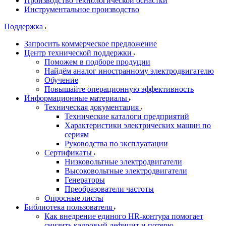
Производство технологической оснастки
Инструментальное производство
Поддержка
Запросить коммерческое предложение
Центр технической поддержки
Поможем в подборе продуции
Найдём аналог иностранному электродвигателю
Обучение
Повышайте операционную эффективность
Информационные материалы
Техническая документация
Технические каталоги предприятий
Характеристики электрических машин по
сериям
Руководства по эксплуатации
Сертификаты
Низковольтные электродвигатели
Высоковольтные электродвигатели
Генераторы
Преобразователи частоты
Опросные листы
Библиотека пользователя
Как внедрение единого HR-контура помогает
снизить кадровый дефицит и потерю