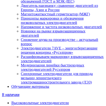
обозначений ГОСТ и МЭК (IEC)
Двигатель наизнанку: сравнение двигателей из
Европы, Азии и России
Магнитожиткостный герметизатор (МЖГ)
Принципы маркировки и обозначения
низковольтных электродвигателей
Напряжение и частота низковольтных двигателей
Новинки на рынке взрывозащищенных
двигателей
Снижение шума на производстве – актуальный
вопрос
Электродвигатели 7AVE – энергосберегающие
решения концерна «Русэлпром»
Расшифровываем маркировку взрывозащищенных
электродвигателей
Модернизация линейки быстроходных
электродвигателей Русэлпром
Синхронные электродвигатели для привода
мельниц ленинградского
электромашиностроительного завода (ЛЭЗ)
Обучающие материалы
В наличии
Высоковольтные электродвигатели