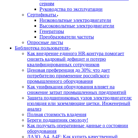
сериям
Руководства по эксплуатации
Сертификаты
Низковольтные электродвигатели
Высоковольтные электродвигатели
Генераторы
Преобразователи частоты
Опросные листы
Библиотека пользователя
Как внедрение единого HR-контура помогает
снизить кадровый дефицит и потерю
квалифицированных сотрудников
Ценовая преференция до 30%: что дает
потребителю применение российского
промышленного оборудования
Как унификация оборудования влияет на
снижение затрат промышленных предприятий
Защита подшипниковых узлов электродвигателя:
изоляция или заземляющие щетки. Инженерный
анализ
Полная стоимость владения
Береги подшипник смолоду!
Как получать оперативные данные о состоянии
оборудования
ДАЗО, А4, А4F: Как купить качественный