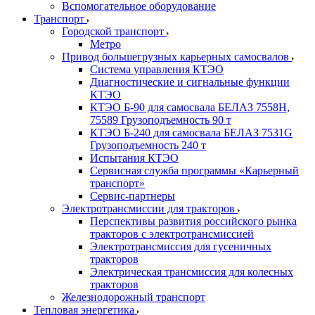
Вспомогательное оборудование
Транспорт
Городской транспорт
Метро
Привод большегрузных карьерных самосвалов
Система управления КТЭО
Диагностические и сигнальные функции
КТЭО
КТЭО Б-90 для самосвала БЕЛАЗ 7558H,
75589 Грузоподъемность 90 т
КТЭО Б-240 для самосвала БЕЛАЗ 7531G
Грузоподъемность 240 т
Испытания КТЭО
Сервисная служба программы «Карьерный
транспорт»
Сервис-партнеры
Электротрансмиссии для тракторов
Перспективы развития российского рынка
тракторов с электротрансмиссией
Электротрансмиссия для гусеничных
тракторов
Электрическая трансмиссия для колесных
тракторов
Железнодорожный транспорт
Тепловая энергетика