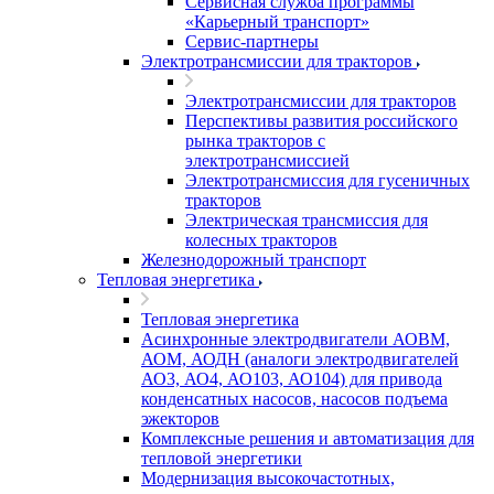
Сервисная служба программы
«Карьерный транспорт»
Сервис-партнеры
Электротрансмиссии для тракторов
Электротрансмиссии для тракторов
Перспективы развития российского
рынка тракторов с
электротрансмиссией
Электротрансмиссия для гусеничных
тракторов
Электрическая трансмиссия для
колесных тракторов
Железнодорожный транспорт
Тепловая энергетика
Тепловая энергетика
Асинхронные электродвигатели АОВМ,
АОМ, АОДН (аналоги электродвигателей
АО3, АО4, АО103, АО104) для привода
конденсатных насосов, насосов подъема
эжекторов
Комплексные решения и автоматизация для
тепловой энергетики
Модернизация высокочастотных,