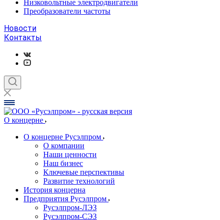
Низковольтные электродвигатели
Преобразователи частоты
Новости
Контакты
О концерне
О концерне Русэлпром
О компании
Наши ценности
Наш бизнес
Ключевые перспективы
Развитие технологий
История концерна
Предприятия Русэлпром
Русэлпром-ЛЭЗ
Русэлпром-СЭЗ