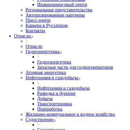
Инжиниринговый центр
Региональные представительства
Авторизированные партнеры
Пресс-центр
Карьера в Русэлпром
Контакты
Отрасли
Отрасли
Гидроэнергетика
Гидроэнергетика
Запасные части для гидрогенераторов
Атомная энергетика
Нефтехимия и газодобыча
Нефтехимия и газодобыча
Разведка и бурение
Добыча
Транспортировка
Переработка
Жилищно-коммунальное и водное хозяйство
Судостроение
Судостроение