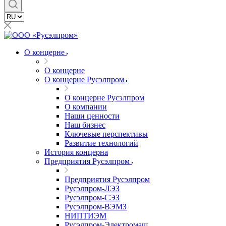
О концерне
О концерне
О концерне Русэлпром
О концерне Русэлпром
О компании
Наши ценности
Наш бизнес
Ключевые перспективы
Развитие технологий
История концерна
Предприятия Русэлпром
Предприятия Русэлпром
Русэлпром-ЛЭЗ
Русэлпром-СЭЗ
Русэлпром-ВЭМЗ
НИПТИЭМ
Русэлпром-Электромаш