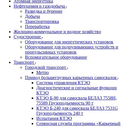
Атомная энергетика
Нефтехимия и газодобыча
Разведка и бурение
Добыча
Транспортировка
Переработка
Жилищно-коммунальное и водное хозяйство
Судостроение
Оборудование для энергетических установок
Оборудование для подруливающих устройств и
пропульсивных установок
Вспомогательное оборудование
Транспорт
Городской транспорт
Метро
Привод большегрузных карьерных самосвалов
Система управления КТЭО
Диагностические и сигнальные функции
КТЭО
КТЭО Б-90 для самосвала БЕЛАЗ 7558H,
75589 Грузоподъемность 90 т
КТЭО Б-240 для самосвала БЕЛАЗ 7531G
Грузоподъемность 240 т
Испытания КТЭО
Сервисная служба программы «Карьерный