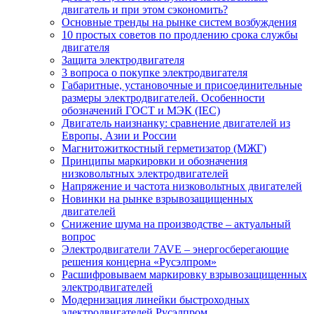
двигатель и при этом сэкономить?
Основные тренды на рынке систем возбуждения
10 простых советов по продлению срока службы
двигателя
Защита электродвигателя
3 вопроса о покупке электродвигателя
Габаритные, установочные и присоединительные
размеры электродвигателей. Особенности
обозначений ГОСТ и МЭК (IEC)
Двигатель наизнанку: сравнение двигателей из
Европы, Азии и России
Магнитожиткостный герметизатор (МЖГ)
Принципы маркировки и обозначения
низковольтных электродвигателей
Напряжение и частота низковольтных двигателей
Новинки на рынке взрывозащищенных
двигателей
Снижение шума на производстве – актуальный
вопрос
Электродвигатели 7AVE – энергосберегающие
решения концерна «Русэлпром»
Расшифровываем маркировку взрывозащищенных
электродвигателей
Модернизация линейки быстроходных
электродвигателей Русэлпром