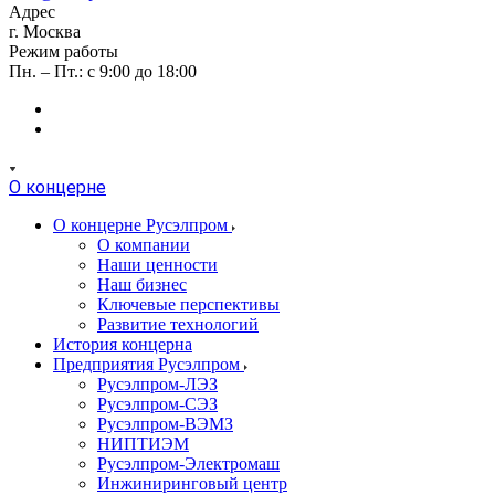
Адрес
г. Москва
Режим работы
Пн. – Пт.: с 9:00 до 18:00
О концерне
О концерне Русэлпром
О компании
Наши ценности
Наш бизнес
Ключевые перспективы
Развитие технологий
История концерна
Предприятия Русэлпром
Русэлпром-ЛЭЗ
Русэлпром-СЭЗ
Русэлпром-ВЭМЗ
НИПТИЭМ
Русэлпром-Электромаш
Инжиниринговый центр