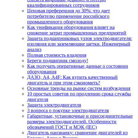
квалифицированных сотрудников
Ценовая преференция до 30%: что дает
потребителю применение российского
промышленного оборудования
Как унификация оборудования влияет на
снижение затрат промышленных предприятий
Защита подшипниковых узлов электродвигателя:
изоляция или заземляющие щетки. Инженерный
анализ
Полная стоимость владения
Береги подшипник смолоду!
Как получать оперативные данные о состоянии
оборудования
ДАЗО, А4, А4F: Как купить качественный
двигатель и при этом сэкономить?
Основные тренды на рынке систем возбуждения
10 простых советов по продлению срока службы
двигателя
Защита электродвигателя
3 вопроса о покупке электродвигателя
Габаритные, установочные и присоединительные
размеры электродвигателей. Особенности
обозначений ГОСТ и МЭК (IEC)
Двигатель наизнанку: сравнение двигателей из