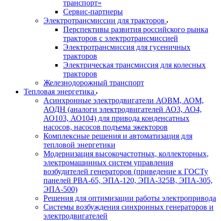
транспорт»
Сервис-партнеры
Электротрансмиссии для тракторов
Перспективы развития российского рынка
тракторов с электротрансмиссией
Электротрансмиссия для гусеничных
тракторов
Электрическая трансмиссия для колесных
тракторов
Железнодорожный транспорт
Тепловая энергетика
Асинхронные электродвигатели АОВМ, АОМ,
АОДН (аналоги электродвигателей АО3, АО4,
АО103, АО104) для привода конденсатных
насосов, насосов подъема эжекторов
Комплексные решения и автоматизация для
тепловой энергетики
Модернизация высокочастотных, коллекторных,
электромашинных систем управления
возбудителей генераторов (приведение к ГОСТу
панелей РВА-65, ЭПА-120, ЭПА-325В, ЭПА-305,
ЭПА-500)
Решения для оптимизации работы электропривода
Системы возбуждения синхронных генераторов и
электродвигателей