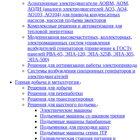
Асинхронные электродвигатели АОВМ, АОМ,
АОДН (аналоги электродвигателей АО3, АО4,
АО103, АО104) для привода конденсатных
насосов, насосов подъема эжекторов
Комплексные решения и автоматизация для
тепловой энергетики
Модернизация высокочастотных, коллекторных,
электромашинных систем управления
возбудителей генераторов (приведение к ГОСТу
панелей РВА-65, ЭПА-120, ЭПА-325В, ЭПА-305,
ЭПА-500)
Решения для оптимизации работы электропривода
Системы возбуждения синхронных генераторов и
электродвигателей
Горная добыча и металлургия
Решения для добычи
Решения для переработки
Решения для транспортировки
Решения для шахтного подъема
Электрические машины
Подъемные машины со шкивом трения
Подъемные машины барабанные
Подъемники для проходки шахт
Подъёмные машины серии JTP
Гидравлическая станция питания и