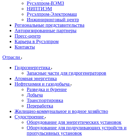
Русэлпром-ВЭМЗ
НИПТИЭМ
Русэлпром-Электромаш
Инжиниринговый центр
Региональные представительства
Авторизированные партнеры
Пресс-центр
Карьера в Русэлпром
Контакты
Отрасли
Гидроэнергетика
Запасные части для гидрогенераторов
Атомная энергетика
Нефтехимия и газодобыча
Разведка и бурение
Добыча
Транспортировка
Переработка
Жилищно-коммунальное и водное хозяйство
Судостроение
Оборудование для энергетических установок
Оборудование для подруливающих устройств и
пропульсивных установок