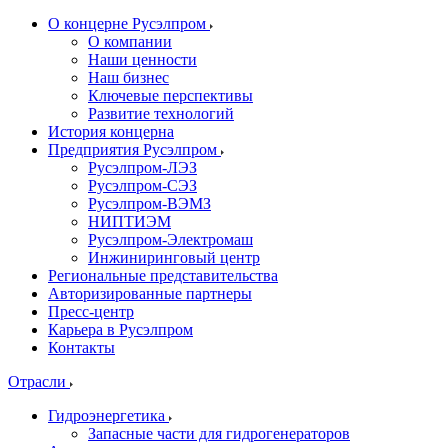
О концерне Русэлпром
О компании
Наши ценности
Наш бизнес
Ключевые перспективы
Развитие технологий
История концерна
Предприятия Русэлпром
Русэлпром-ЛЭЗ
Русэлпром-СЭЗ
Русэлпром-ВЭМЗ
НИПТИЭМ
Русэлпром-Электромаш
Инжиниринговый центр
Региональные представительства
Авторизированные партнеры
Пресс-центр
Карьера в Русэлпром
Контакты
Отрасли
Гидроэнергетика
Запасные части для гидрогенераторов