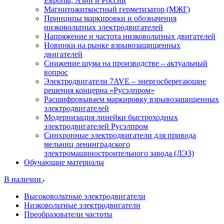
Европы, Азии и России
Магнитожиткостный герметизатор (МЖГ)
Принципы маркировки и обозначения
низковольтных электродвигателей
Напряжение и частота низковольтных двигателей
Новинки на рынке взрывозащищенных
двигателей
Снижение шума на производстве – актуальный
вопрос
Электродвигатели 7AVE – энергосберегающие
решения концерна «Русэлпром»
Расшифровываем маркировку взрывозащищенных
электродвигателей
Модернизация линейки быстроходных
электродвигателей Русэлпром
Синхронные электродвигатели для привода
мельниц ленинградского
электромашиностроительного завода (ЛЭЗ)
Обучающие материалы
В наличии
Высоковольтные электродвигатели
Низковольтные электродвигатели
Преобразователи частоты