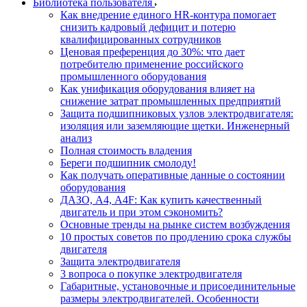
Библиотека пользователя
Как внедрение единого HR-контура помогает
снизить кадровый дефицит и потерю
квалифицированных сотрудников
Ценовая преференция до 30%: что дает
потребителю применение российского
промышленного оборудования
Как унификация оборудования влияет на
снижение затрат промышленных предприятий
Защита подшипниковых узлов электродвигателя:
изоляция или заземляющие щетки. Инженерный
анализ
Полная стоимость владения
Береги подшипник смолоду!
Как получать оперативные данные о состоянии
оборудования
ДАЗО, А4, А4F: Как купить качественный
двигатель и при этом сэкономить?
Основные тренды на рынке систем возбуждения
10 простых советов по продлению срока службы
двигателя
Защита электродвигателя
3 вопроса о покупке электродвигателя
Габаритные, установочные и присоединительные
размеры электродвигателей. Особенности