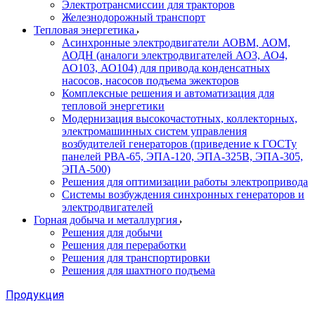
Электротрансмиссии для тракторов
Железнодорожный транспорт
Тепловая энергетика
Асинхронные электродвигатели АОВМ, АОМ,
АОДН (аналоги электродвигателей АО3, АО4,
АО103, АО104) для привода конденсатных
насосов, насосов подъема эжекторов
Комплексные решения и автоматизация для
тепловой энергетики
Модернизация высокочастотных, коллекторных,
электромашинных систем управления
возбудителей генераторов (приведение к ГОСТу
панелей РВА-65, ЭПА-120, ЭПА-325В, ЭПА-305,
ЭПА-500)
Решения для оптимизации работы электропривода
Системы возбуждения синхронных генераторов и
электродвигателей
Горная добыча и металлургия
Решения для добычи
Решения для переработки
Решения для транспортировки
Решения для шахтного подъема
Продукция