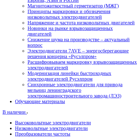
Европы, Азии и России
Магнитожиткостный герметизатор (МЖГ)
Принципы маркировки и обозначения
низковольтных электродвигателей
Напряжение и частота низковольтных двигателей
Новинки на рынке взрывозащищенных
двигателей
Снижение шума на производстве – актуальный
вопрос
Электродвигатели 7AVE – энергосберегающие
решения концерна «Русэлпром»
Расшифровываем маркировку взрывозащищенных
электродвигателей
Модернизация линейки быстроходных
электродвигателей Русэлпром
Синхронные электродвигатели для привода
мельниц ленинградского
электромашиностроительного завода (ЛЭЗ)
Обучающие материалы
В наличии
Высоковольтные электродвигатели
Низковольтные электродвигатели
Преобразователи частоты