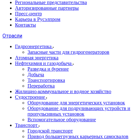
Региональные представительства
Авторизированные партнеры
Пресс-центр
Карьера в Русэлпром
Контакты
Отрасли
Гидроэнергетика
Запасные части для гидрогенераторов
Атомная энергетика
Нефтехимия и газодобыча
Разведка и бурение
Добыча
Транспортировка
Переработка
Жилищно-коммунальное и водное хозяйство
Судостроение
Оборудование для энергетических установок
Оборудование для подруливающих устройств и
пропульсивных установок
Вспомогательное оборудование
Транспорт
Городской транспорт
Привод большегрузных карьерных самосвалов