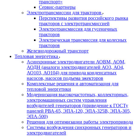
транспорт»
Сервис-партнеры
Электротрансмиссии для тракторов
Перспективы развития российского рынка
тракторов с электротрансмиссией
Электротрансмиссия для гусеничных
тракторов
Электрическая трансмиссия для колесных
тракторов
Железнодорожный транспорт
Тепловая энергетика
Асинхронные электродвигатели АОВМ, АОМ,
АОДН (аналоги электродвигателей АО3, АО4,
АО103, АО104) для привода конденсатных
насосов, насосов подъема эжекторов
Комплексные решения и автоматизация для
тепловой энергетики
Модернизация высокочастотных, коллекторных,
электромашинных систем управления
возбудителей генераторов (приведение к ГОСТу
панелей РВА-65, ЭПА-120, ЭПА-325В, ЭПА-305,
ЭПА-500)
Решения для оптимизации работы электропривода
Системы возбуждения синхронных генераторов и
электродвигателей