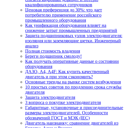
квалифицированных сотрудников
Ценовая преференция до 30%: что дает
потребителю применение российского
промышленного оборудования
Как унификация оборудования влияет на
снижение затрат промышленных предприятий
Защита подшипниковых узлов электродвигателя:
изоляция или заземляющие щетки. Инженерный
анализ
Полная стоимость владения
Береги подшипник смолоду!
Как получать оперативные данные о состоянии
оборудования
ДАЗО, А4, А4F: Как купить качественный
двигатель и при этом сэкономить?
Основные тренды на рынке систем возбуждения
10 простых советов по продлению срока службы
двигателя
Защита электродвигателя
3 вопроса о покупке электродвигателя
Габаритные, установочные и присоединительные
размеры электродвигателей. Особенности
обозначений ГОСТ и МЭК (IEC)
Двигатель наизнанку: сравнение двигателей из