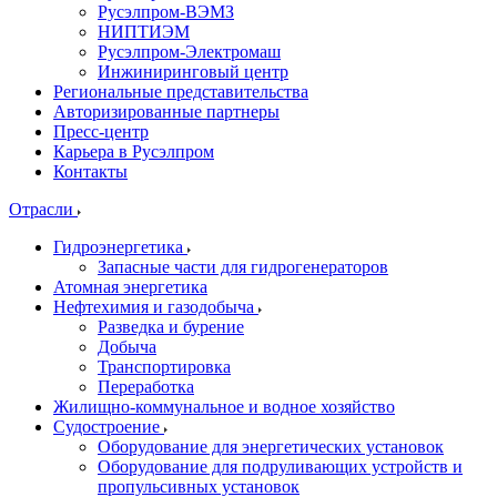
Русэлпром-ВЭМЗ
НИПТИЭМ
Русэлпром-Электромаш
Инжиниринговый центр
Региональные представительства
Авторизированные партнеры
Пресс-центр
Карьера в Русэлпром
Контакты
Отрасли
Гидроэнергетика
Запасные части для гидрогенераторов
Атомная энергетика
Нефтехимия и газодобыча
Разведка и бурение
Добыча
Транспортировка
Переработка
Жилищно-коммунальное и водное хозяйство
Судостроение
Оборудование для энергетических установок
Оборудование для подруливающих устройств и
пропульсивных установок