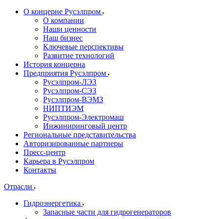
О концерне Русэлпром
О компании
Наши ценности
Наш бизнес
Ключевые перспективы
Развитие технологий
История концерна
Предприятия Русэлпром
Русэлпром-ЛЭЗ
Русэлпром-СЭЗ
Русэлпром-ВЭМЗ
НИПТИЭМ
Русэлпром-Электромаш
Инжиниринговый центр
Региональные представительства
Авторизированные партнеры
Пресс-центр
Карьера в Русэлпром
Контакты
Отрасли
Гидроэнергетика
Запасные части для гидрогенераторов