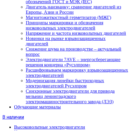
обозначений ГОСТ и МЭК (IEC)
Двигатель наизнанку: сравнение двигателей из
Европы, Азии и России
Магнитожиткостный герметизатор (МЖГ)
Принципы маркировки и обозначения
низковольтных электродвигателей
Напряжение и частота низковольтных двигателей
Новинки на рынке взрывозащищенных
двигателей
Снижение шума на производстве – актуальный
вопрос
Электродвигатели 7AVE – энергосберегающие
решения концерна «Русэлпром»
Расшифровываем маркировку взрывозащищенных
электродвигателей
Модернизация линейки быстроходных
электродвигателей Русэлпром
Синхронные электродвигатели для привода
мельниц ленинградского
электромашиностроительного завода (ЛЭЗ)
Обучающие материалы
В наличии
Высоковольтные электродвигатели