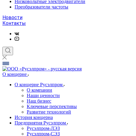
Низковольтные электродвигатели
Преобразователи частоты
Новости
Контакты
О концерне
О концерне Русэлпром
О компании
Наши ценности
Наш бизнес
Ключевые перспективы
Развитие технологий
История концерна
Предприятия Русэлпром
Русэлпром-ЛЭЗ
Русэлпром-СЭЗ