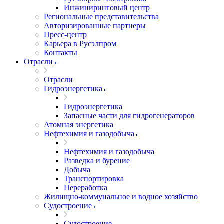
Инжиниринговый центр
Региональные представительства
Авторизированные партнеры
Пресс-центр
Карьера в Русэлпром
Контакты
Отрасли
Отрасли
Гидроэнергетика
Гидроэнергетика
Запасные части для гидрогенераторов
Атомная энергетика
Нефтехимия и газодобыча
Нефтехимия и газодобыча
Разведка и бурение
Добыча
Транспортировка
Переработка
Жилищно-коммунальное и водное хозяйство
Судостроение
Судостроение