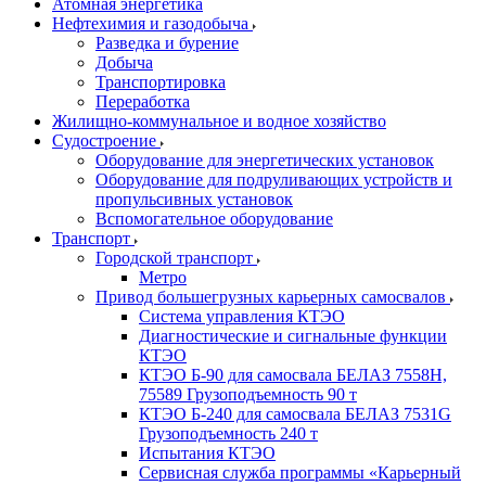
Атомная энергетика
Нефтехимия и газодобыча
Разведка и бурение
Добыча
Транспортировка
Переработка
Жилищно-коммунальное и водное хозяйство
Судостроение
Оборудование для энергетических установок
Оборудование для подруливающих устройств и
пропульсивных установок
Вспомогательное оборудование
Транспорт
Городской транспорт
Метро
Привод большегрузных карьерных самосвалов
Система управления КТЭО
Диагностические и сигнальные функции
КТЭО
КТЭО Б-90 для самосвала БЕЛАЗ 7558H,
75589 Грузоподъемность 90 т
КТЭО Б-240 для самосвала БЕЛАЗ 7531G
Грузоподъемность 240 т
Испытания КТЭО
Сервисная служба программы «Карьерный