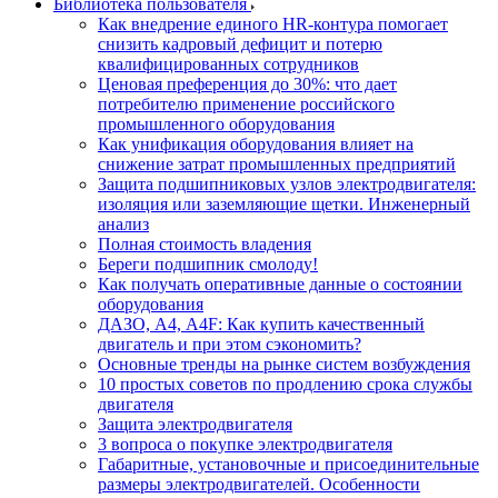
Библиотека пользователя
Как внедрение единого HR-контура помогает
снизить кадровый дефицит и потерю
квалифицированных сотрудников
Ценовая преференция до 30%: что дает
потребителю применение российского
промышленного оборудования
Как унификация оборудования влияет на
снижение затрат промышленных предприятий
Защита подшипниковых узлов электродвигателя:
изоляция или заземляющие щетки. Инженерный
анализ
Полная стоимость владения
Береги подшипник смолоду!
Как получать оперативные данные о состоянии
оборудования
ДАЗО, А4, А4F: Как купить качественный
двигатель и при этом сэкономить?
Основные тренды на рынке систем возбуждения
10 простых советов по продлению срока службы
двигателя
Защита электродвигателя
3 вопроса о покупке электродвигателя
Габаритные, установочные и присоединительные
размеры электродвигателей. Особенности