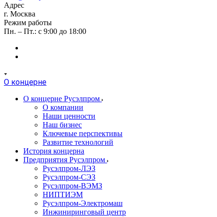
Адрес
г. Москва
Режим работы
Пн. – Пт.: с 9:00 до 18:00
О концерне
О концерне Русэлпром
О компании
Наши ценности
Наш бизнес
Ключевые перспективы
Развитие технологий
История концерна
Предприятия Русэлпром
Русэлпром-ЛЭЗ
Русэлпром-СЭЗ
Русэлпром-ВЭМЗ
НИПТИЭМ
Русэлпром-Электромаш
Инжиниринговый центр