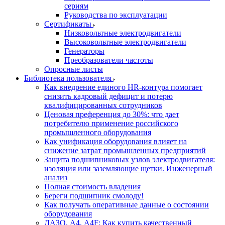
сериям
Руководства по эксплуатации
Сертификаты
Низковольтные электродвигатели
Высоковольтные электродвигатели
Генераторы
Преобразователи частоты
Опросные листы
Библиотека пользователя
Как внедрение единого HR-контура помогает
снизить кадровый дефицит и потерю
квалифицированных сотрудников
Ценовая преференция до 30%: что дает
потребителю применение российского
промышленного оборудования
Как унификация оборудования влияет на
снижение затрат промышленных предприятий
Защита подшипниковых узлов электродвигателя:
изоляция или заземляющие щетки. Инженерный
анализ
Полная стоимость владения
Береги подшипник смолоду!
Как получать оперативные данные о состоянии
оборудования
ДАЗО, А4, А4F: Как купить качественный