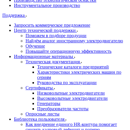
Производство технологической оснастки
Инструментальное производство
Поддержка
Запросить коммерческое предложение
Центр технической поддержки
Поможем в подборе продуции
Найдём аналог иностранному электродвигателю
Обучение
Повышайте операционную эффективность
Информационные материалы
Техническая документация
Технические каталоги предприятий
Характеристики электрических машин по
сериям
Руководства по эксплуатации
Сертификаты
Низковольтные электродвигатели
Высоковольтные электродвигатели
Генераторы
Преобразователи частоты
Опросные листы
Библиотека пользователя
Как внедрение единого HR-контура помогает
снизить кадровый дефицит и потерю