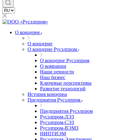
О концерне
О концерне
О концерне Русэлпром
О концерне Русэлпром
О компании
Наши ценности
Наш бизнес
Ключевые перспективы
Развитие технологий
История концерна
Предприятия Русэлпром
Предприятия Русэлпром
Русэлпром-ЛЭЗ
Русэлпром-СЭЗ
Русэлпром-ВЭМЗ
НИПТИЭМ
Русэлпром-Электромаш