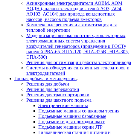
Асинхронные электродвигатели АОВМ, АОМ,
АОДН (аналоги электродвигателей АО3, АО4,
АО103, АО104) для привода конденсатных
насосов, насосов подъема эжекторов
Комплексные решения и автоматизация для
тепловой энергетики
Модернизация высокочастотных, коллекторных,
электромашинных систем управления
возбудителей генераторов (приведение к ГОСТу
панелей РВА-65, ЭПА-120, ЭПА-325В, ЭПА-305,
ЭПА-500)
Решения для оптимизации работы электропривода
Системы возбуждения синхронных генераторов и
электродвигателей
Горная добыча и металлургия
Решения для добычи
Решения для переработки
Решения для транспортировки
Решения для шахтного подъема
Электрические машины
Подъемные машины со шкивом трения
Подъемные машины барабанные
Подъемники для проходки шахт
Подъёмные машины серии JTP
Гидравлическая станция питания и