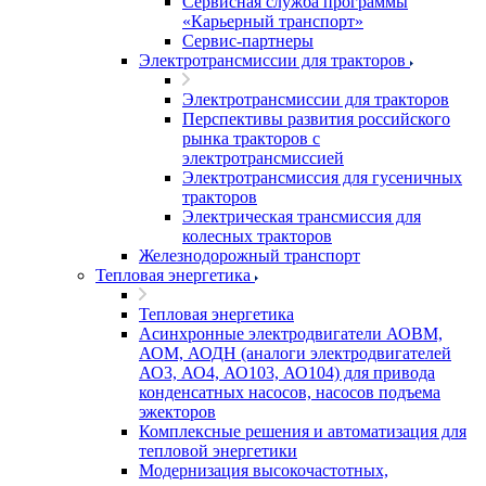
Сервисная служба программы
«Карьерный транспорт»
Сервис-партнеры
Электротрансмиссии для тракторов
Электротрансмиссии для тракторов
Перспективы развития российского
рынка тракторов с
электротрансмиссией
Электротрансмиссия для гусеничных
тракторов
Электрическая трансмиссия для
колесных тракторов
Железнодорожный транспорт
Тепловая энергетика
Тепловая энергетика
Асинхронные электродвигатели АОВМ,
АОМ, АОДН (аналоги электродвигателей
АО3, АО4, АО103, АО104) для привода
конденсатных насосов, насосов подъема
эжекторов
Комплексные решения и автоматизация для
тепловой энергетики
Модернизация высокочастотных,