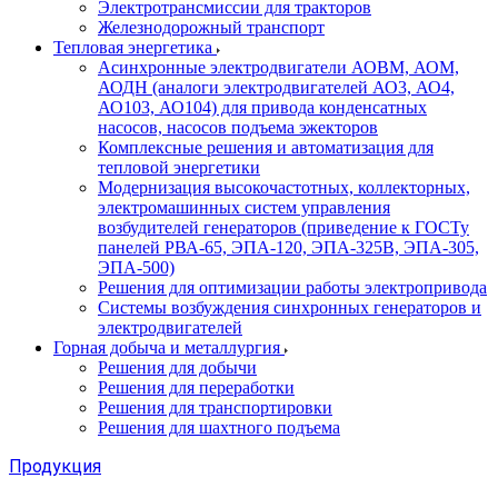
Электротрансмиссии для тракторов
Железнодорожный транспорт
Тепловая энергетика
Асинхронные электродвигатели АОВМ, АОМ,
АОДН (аналоги электродвигателей АО3, АО4,
АО103, АО104) для привода конденсатных
насосов, насосов подъема эжекторов
Комплексные решения и автоматизация для
тепловой энергетики
Модернизация высокочастотных, коллекторных,
электромашинных систем управления
возбудителей генераторов (приведение к ГОСТу
панелей РВА-65, ЭПА-120, ЭПА-325В, ЭПА-305,
ЭПА-500)
Решения для оптимизации работы электропривода
Системы возбуждения синхронных генераторов и
электродвигателей
Горная добыча и металлургия
Решения для добычи
Решения для переработки
Решения для транспортировки
Решения для шахтного подъема
Продукция