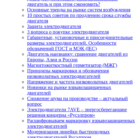
двигатель и при этом сэкономить?
Основные тренды на рынке систем возбуждения
10 простых советов по продлению срока службы
двигателя
Защита электродвигателя
3 вопроса о покупке электродвигателя
Габаритные, установочные и присоединительные
размеры электродвигателей. Особенности
обозначений ГОСТ и МЭК (IEC)
Двигатель наизнанку: сравнение двигателей из
Европы, Азии и России
Магнитожиткостный герметизатор (МЖГ)
Принципы маркировки и обозначения
низковольтных электродвигателей
Напряжение и частота низковольтных двигателей
Новинки на рынке взрывозащищенных
двигателей
Снижение шума на производстве – актуальный
вопрос
Электродвигатели 7AVE – энергосберегающие
решения концерна «Русэлпром»
Расшифровываем маркировку взрывозащищенных
электродвигателей
Модернизация линейки быстроходных
электродвигателей Русэлпром