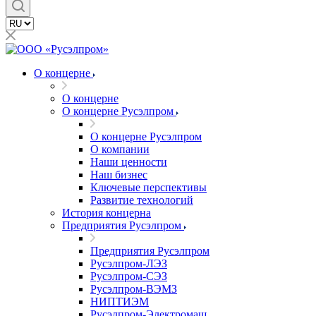
О концерне
О концерне
О концерне Русэлпром
О концерне Русэлпром
О компании
Наши ценности
Наш бизнес
Ключевые перспективы
Развитие технологий
История концерна
Предприятия Русэлпром
Предприятия Русэлпром
Русэлпром-ЛЭЗ
Русэлпром-СЭЗ
Русэлпром-ВЭМЗ
НИПТИЭМ
Русэлпром-Электромаш