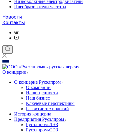
Низковольтные электродвигатели
Преобразователи частоты
Новости
Контакты
О концерне
О концерне Русэлпром
О компании
Наши ценности
Наш бизнес
Ключевые перспективы
Развитие технологий
История концерна
Предприятия Русэлпром
Русэлпром-ЛЭЗ
Русэлпром-СЭЗ