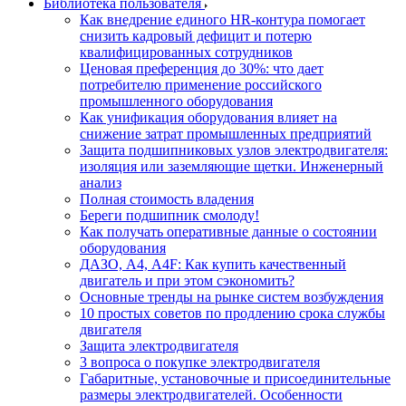
Библиотека пользователя
Как внедрение единого HR-контура помогает
снизить кадровый дефицит и потерю
квалифицированных сотрудников
Ценовая преференция до 30%: что дает
потребителю применение российского
промышленного оборудования
Как унификация оборудования влияет на
снижение затрат промышленных предприятий
Защита подшипниковых узлов электродвигателя:
изоляция или заземляющие щетки. Инженерный
анализ
Полная стоимость владения
Береги подшипник смолоду!
Как получать оперативные данные о состоянии
оборудования
ДАЗО, А4, А4F: Как купить качественный
двигатель и при этом сэкономить?
Основные тренды на рынке систем возбуждения
10 простых советов по продлению срока службы
двигателя
Защита электродвигателя
3 вопроса о покупке электродвигателя
Габаритные, установочные и присоединительные
размеры электродвигателей. Особенности