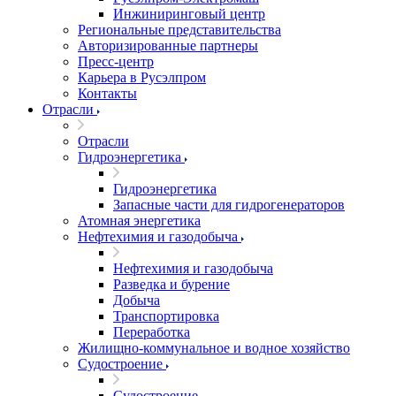
Инжиниринговый центр
Региональные представительства
Авторизированные партнеры
Пресс-центр
Карьера в Русэлпром
Контакты
Отрасли
Отрасли
Гидроэнергетика
Гидроэнергетика
Запасные части для гидрогенераторов
Атомная энергетика
Нефтехимия и газодобыча
Нефтехимия и газодобыча
Разведка и бурение
Добыча
Транспортировка
Переработка
Жилищно-коммунальное и водное хозяйство
Судостроение
Судостроение