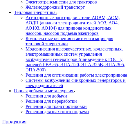
Электротрансмиссии для тракторов
Железнодорожный транспорт
Тепловая энергетика
Асинхронные электродвигатели АОВМ, АОМ,
АОДН (аналоги электродвигателей АО3, АО4,
АО103, АО104) для привода конденсатных
насосов, насосов подъема эжекторов
Комплексные решения и автоматизация для
тепловой энергетики
Модернизация высокочастотных, коллекторных,
электромашинных систем управления
возбудителей генераторов (приведение к ГОСТу
панелей РВА-65, ЭПА-120, ЭПА-325В, ЭПА-305,
ЭПА-500)
Решения для оптимизации работы электропривода
Системы возбуждения синхронных генераторов и
электродвигателей
Горная добыча и металлургия
Решения для добычи
Решения для переработки
Решения для транспортировки
Решения для шахтного подъема
Продукция