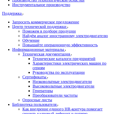
Производство технологической оснастки
Инструментальное производство
Поддержка
Запросить коммерческое предложение
Центр технической поддержки
Поможем в подборе продуции
Найдём аналог иностранному электродвигателю
Обучение
Повышайте операционную эффективность
Информационные материалы
Техническая документация
Технические каталоги предприятий
Характеристики электрических машин по
сериям
Руководства по эксплуатации
Сертификаты
Низковольтные электродвигатели
Высоковольтные электродвигатели
Генераторы
Преобразователи частоты
Опросные листы
Библиотека пользователя
Как внедрение единого HR-контура помогает
снизить кадровый дефицит и потерю