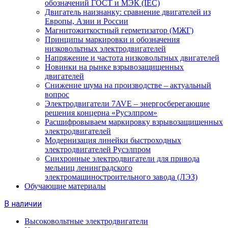
обозначений ГОСТ и МЭК (IEC)
Двигатель наизнанку: сравнение двигателей из
Европы, Азии и России
Магнитожиткостный герметизатор (МЖГ)
Принципы маркировки и обозначения
низковольтных электродвигателей
Напряжение и частота низковольтных двигателей
Новинки на рынке взрывозащищенных
двигателей
Снижение шума на производстве – актуальный
вопрос
Электродвигатели 7AVE – энергосберегающие
решения концерна «Русэлпром»
Расшифровываем маркировку взрывозащищенных
электродвигателей
Модернизация линейки быстроходных
электродвигателей Русэлпром
Синхронные электродвигатели для привода
мельниц ленинградского
электромашиностроительного завода (ЛЭЗ)
Обучающие материалы
В наличии
Высоковольтные электродвигатели