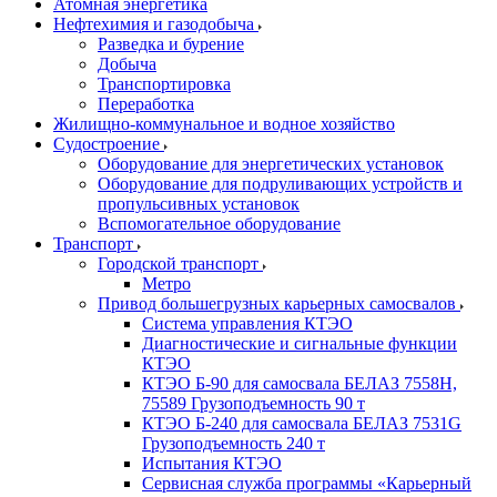
Атомная энергетика
Нефтехимия и газодобыча
Разведка и бурение
Добыча
Транспортировка
Переработка
Жилищно-коммунальное и водное хозяйство
Судостроение
Оборудование для энергетических установок
Оборудование для подруливающих устройств и
пропульсивных установок
Вспомогательное оборудование
Транспорт
Городской транспорт
Метро
Привод большегрузных карьерных самосвалов
Система управления КТЭО
Диагностические и сигнальные функции
КТЭО
КТЭО Б-90 для самосвала БЕЛАЗ 7558H,
75589 Грузоподъемность 90 т
КТЭО Б-240 для самосвала БЕЛАЗ 7531G
Грузоподъемность 240 т
Испытания КТЭО
Сервисная служба программы «Карьерный