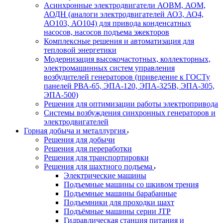
Асинхронные электродвигатели АОВМ, АОМ,
АОДН (аналоги электродвигателей АО3, АО4,
АО103, АО104) для привода конденсатных
насосов, насосов подъема эжекторов
Комплексные решения и автоматизация для
тепловой энергетики
Модернизация высокочастотных, коллекторных,
электромашинных систем управления
возбудителей генераторов (приведение к ГОСТу
панелей РВА-65, ЭПА-120, ЭПА-325В, ЭПА-305,
ЭПА-500)
Решения для оптимизации работы электропривода
Системы возбуждения синхронных генераторов и
электродвигателей
Горная добыча и металлургия
Решения для добычи
Решения для переработки
Решения для транспортировки
Решения для шахтного подъема
Электрические машины
Подъемные машины со шкивом трения
Подъемные машины барабанные
Подъемники для проходки шахт
Подъёмные машины серии JTP
Гидравлическая станция питания и