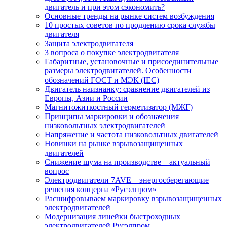
двигатель и при этом сэкономить?
Основные тренды на рынке систем возбуждения
10 простых советов по продлению срока службы
двигателя
Защита электродвигателя
3 вопроса о покупке электродвигателя
Габаритные, установочные и присоединительные
размеры электродвигателей. Особенности
обозначений ГОСТ и МЭК (IEC)
Двигатель наизнанку: сравнение двигателей из
Европы, Азии и России
Магнитожиткостный герметизатор (МЖГ)
Принципы маркировки и обозначения
низковольтных электродвигателей
Напряжение и частота низковольтных двигателей
Новинки на рынке взрывозащищенных
двигателей
Снижение шума на производстве – актуальный
вопрос
Электродвигатели 7AVE – энергосберегающие
решения концерна «Русэлпром»
Расшифровываем маркировку взрывозащищенных
электродвигателей
Модернизация линейки быстроходных
электродвигателей Русэлпром