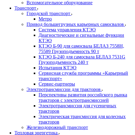
Вспомогательное оборудование
Транспорт
Городской транспорт
Метро
Привод большегрузных карьерных самосвалов
Система управления КТЭО
Диагностические и сигнальные функции
КТЭО
КТЭО Б-90 для самосвала БЕЛАЗ 7558H,
75589 Грузоподъемность 90 т
КТЭО Б-240 для самосвала БЕЛАЗ 7531G
Грузоподъемность 240 т
Испытания КТЭО
Сервисная служба программы «Карьерный
транспорт»
Сервис-партнеры
Электротрансмиссии для тракторов
Перспективы развития российского рынка
тракторов с электротрансмиссией
Электротрансмиссия для гусеничных
тракторов
Электрическая трансмиссия для колесных
тракторов
Железнодорожный транспорт
Тепловая энергетика