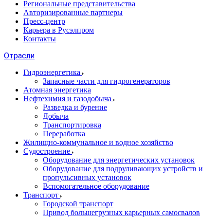
Региональные представительства
Авторизированные партнеры
Пресс-центр
Карьера в Русэлпром
Контакты
Отрасли
Гидроэнергетика
Запасные части для гидрогенераторов
Атомная энергетика
Нефтехимия и газодобыча
Разведка и бурение
Добыча
Транспортировка
Переработка
Жилищно-коммунальное и водное хозяйство
Судостроение
Оборудование для энергетических установок
Оборудование для подруливающих устройств и
пропульсивных установок
Вспомогательное оборудование
Транспорт
Городской транспорт
Привод большегрузных карьерных самосвалов