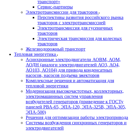
транспорт»
Сервис-партнеры
Электротрансмиссии для тракторов
Перспективы развития российского рынка
тракторов с электротрансмиссией
Электротрансмиссия для гусеничных
тракторов
Электрическая трансмиссия для колесных
тракторов
Железнодорожный транспорт
Тепловая энергетика
Асинхронные электродвигатели АОВМ, АОМ,
АОДН (аналоги электродвигателей АО3, АО4,
АО103, АО104) для привода конденсатных
насосов, насосов подъема эжекторов
Комплексные решения и автоматизация для
тепловой энергетики
Модернизация высокочастотных, коллекторных,
электромашинных систем управления
возбудителей генераторов (приведение к ГОСТу
панелей РВА-65, ЭПА-120, ЭПА-325В, ЭПА-305,
ЭПА-500)
Решения для оптимизации работы электропривода
Системы возбуждения синхронных генераторов и
электродвигателей