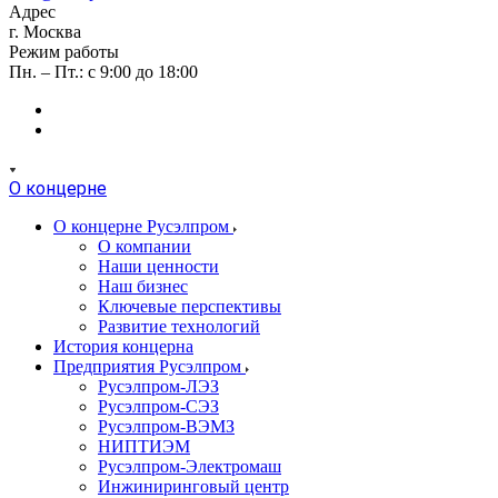
Адрес
г. Москва
Режим работы
Пн. – Пт.: с 9:00 до 18:00
О концерне
О концерне Русэлпром
О компании
Наши ценности
Наш бизнес
Ключевые перспективы
Развитие технологий
История концерна
Предприятия Русэлпром
Русэлпром-ЛЭЗ
Русэлпром-СЭЗ
Русэлпром-ВЭМЗ
НИПТИЭМ
Русэлпром-Электромаш
Инжиниринговый центр