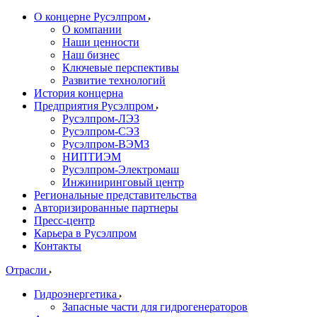
О концерне Русэлпром
О компании
Наши ценности
Наш бизнес
Ключевые перспективы
Развитие технологий
История концерна
Предприятия Русэлпром
Русэлпром-ЛЭЗ
Русэлпром-СЭЗ
Русэлпром-ВЭМЗ
НИПТИЭМ
Русэлпром-Электромаш
Инжиниринговый центр
Региональные представительства
Авторизированные партнеры
Пресс-центр
Карьера в Русэлпром
Контакты
Отрасли
Гидроэнергетика
Запасные части для гидрогенераторов