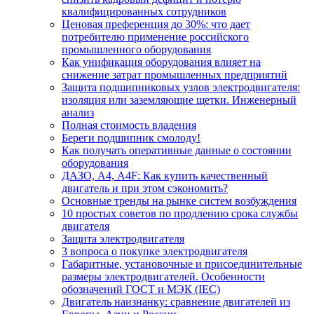
квалифицированных сотрудников
Ценовая преференция до 30%: что дает
потребителю применение российского
промышленного оборудования
Как унификация оборудования влияет на
снижение затрат промышленных предприятий
Защита подшипниковых узлов электродвигателя:
изоляция или заземляющие щетки. Инженерный
анализ
Полная стоимость владения
Береги подшипник смолоду!
Как получать оперативные данные о состоянии
оборудования
ДАЗО, А4, А4F: Как купить качественный
двигатель и при этом сэкономить?
Основные тренды на рынке систем возбуждения
10 простых советов по продлению срока службы
двигателя
Защита электродвигателя
3 вопроса о покупке электродвигателя
Габаритные, установочные и присоединительные
размеры электродвигателей. Особенности
обозначений ГОСТ и МЭК (IEC)
Двигатель наизнанку: сравнение двигателей из