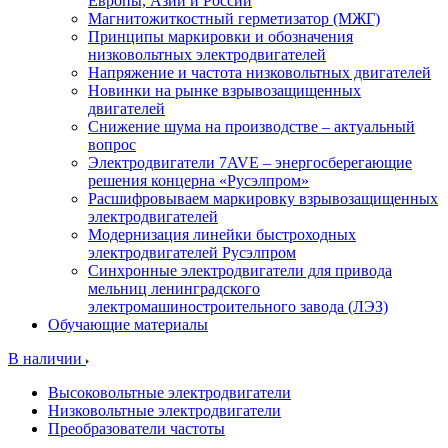
Европы, Азии и России
Магнитожиткостный герметизатор (МЖГ)
Принципы маркировки и обозначения
низковольтных электродвигателей
Напряжение и частота низковольтных двигателей
Новинки на рынке взрывозащищенных
двигателей
Снижение шума на производстве – актуальный
вопрос
Электродвигатели 7AVE – энергосберегающие
решения концерна «Русэлпром»
Расшифровываем маркировку взрывозащищенных
электродвигателей
Модернизация линейки быстроходных
электродвигателей Русэлпром
Синхронные электродвигатели для привода
мельниц ленинградского
электромашиностроительного завода (ЛЭЗ)
Обучающие материалы
В наличии
Высоковольтные электродвигатели
Низковольтные электродвигатели
Преобразователи частоты