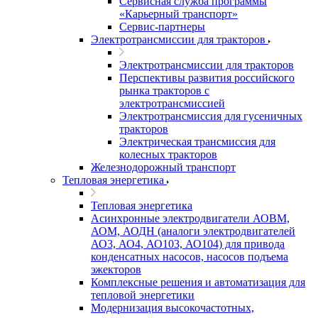
Сервисная служба программы
«Карьерный транспорт»
Сервис-партнеры
Электротрансмиссии для тракторов
Электротрансмиссии для тракторов
Перспективы развития российского
рынка тракторов с
электротрансмиссией
Электротрансмиссия для гусеничных
тракторов
Электрическая трансмиссия для
колесных тракторов
Железнодорожный транспорт
Тепловая энергетика
Тепловая энергетика
Асинхронные электродвигатели АОВМ,
АОМ, АОДН (аналоги электродвигателей
АО3, АО4, АО103, АО104) для привода
конденсатных насосов, насосов подъема
эжекторов
Комплексные решения и автоматизация для
тепловой энергетики
Модернизация высокочастотных,