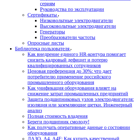
сериям
Руководства по эксплуатации
Сертификаты
Низковольтные электродвигатели
Высоковольтные электродвигатели
Генераторы
Преобразователи частоты
Опросные листы
Библиотека пользователя
Как внедрение единого HR-контура помогает
снизить кадровый дефицит и потерю
квалифицированных сотрудников
Ценовая преференция до 30%: что дает
потребителю применение российского
промышленного оборудования
Как унификация оборудования влияет на
снижение затрат промышленных предприятий
Защита подшипниковых узлов электродвигателя:
изоляция или заземляющие щетки. Инженерный
анализ
Полная стоимость владения
Береги подшипник смолоду!
Как получать оперативные данные о состоянии
оборудования
ДАЗО, А4, А4F: Как купить качественный