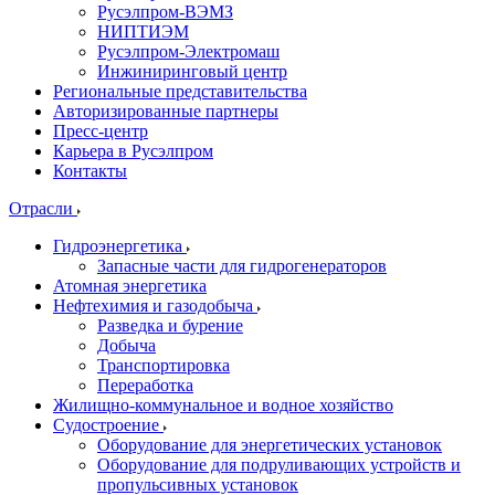
Русэлпром-ВЭМЗ
НИПТИЭМ
Русэлпром-Электромаш
Инжиниринговый центр
Региональные представительства
Авторизированные партнеры
Пресс-центр
Карьера в Русэлпром
Контакты
Отрасли
Гидроэнергетика
Запасные части для гидрогенераторов
Атомная энергетика
Нефтехимия и газодобыча
Разведка и бурение
Добыча
Транспортировка
Переработка
Жилищно-коммунальное и водное хозяйство
Судостроение
Оборудование для энергетических установок
Оборудование для подруливающих устройств и
пропульсивных установок