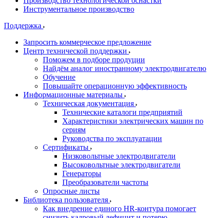
Производство технологической оснастки
Инструментальное производство
Поддержка
Запросить коммерческое предложение
Центр технической поддержки
Поможем в подборе продуции
Найдём аналог иностранному электродвигателю
Обучение
Повышайте операционную эффективность
Информационные материалы
Техническая документация
Технические каталоги предприятий
Характеристики электрических машин по
сериям
Руководства по эксплуатации
Сертификаты
Низковольтные электродвигатели
Высоковольтные электродвигатели
Генераторы
Преобразователи частоты
Опросные листы
Библиотека пользователя
Как внедрение единого HR-контура помогает
снизить кадровый дефицит и потерю