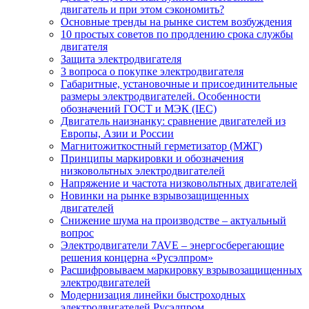
двигатель и при этом сэкономить?
Основные тренды на рынке систем возбуждения
10 простых советов по продлению срока службы
двигателя
Защита электродвигателя
3 вопроса о покупке электродвигателя
Габаритные, установочные и присоединительные
размеры электродвигателей. Особенности
обозначений ГОСТ и МЭК (IEC)
Двигатель наизнанку: сравнение двигателей из
Европы, Азии и России
Магнитожиткостный герметизатор (МЖГ)
Принципы маркировки и обозначения
низковольтных электродвигателей
Напряжение и частота низковольтных двигателей
Новинки на рынке взрывозащищенных
двигателей
Снижение шума на производстве – актуальный
вопрос
Электродвигатели 7AVE – энергосберегающие
решения концерна «Русэлпром»
Расшифровываем маркировку взрывозащищенных
электродвигателей
Модернизация линейки быстроходных
электродвигателей Русэлпром