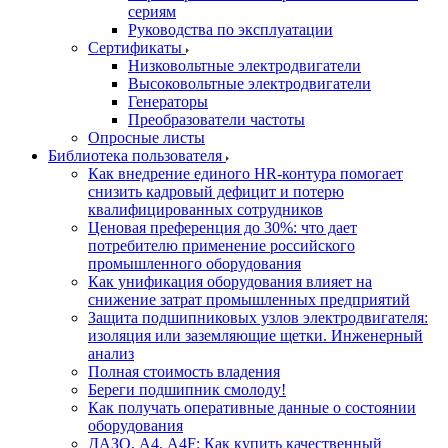
сериям
Руководства по эксплуатации
Сертификаты
Низковольтные электродвигатели
Высоковольтные электродвигатели
Генераторы
Преобразователи частоты
Опросные листы
Библиотека пользователя
Как внедрение единого HR-контура помогает
снизить кадровый дефицит и потерю
квалифицированных сотрудников
Ценовая преференция до 30%: что дает
потребителю применение российского
промышленного оборудования
Как унификация оборудования влияет на
снижение затрат промышленных предприятий
Защита подшипниковых узлов электродвигателя:
изоляция или заземляющие щетки. Инженерный
анализ
Полная стоимость владения
Береги подшипник смолоду!
Как получать оперативные данные о состоянии
оборудования
ДАЗО, А4, А4F: Как купить качественный