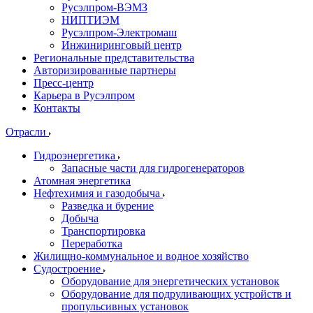
Русэлпром-ВЭМЗ
НИПТИЭМ
Русэлпром-Электромаш
Инжиниринговый центр
Региональные представительства
Авторизированные партнеры
Пресс-центр
Карьера в Русэлпром
Контакты
Отрасли
Гидроэнергетика
Запасные части для гидрогенераторов
Атомная энергетика
Нефтехимия и газодобыча
Разведка и бурение
Добыча
Транспортировка
Переработка
Жилищно-коммунальное и водное хозяйство
Судостроение
Оборудование для энергетических установок
Оборудование для подруливающих устройств и
пропульсивных установок