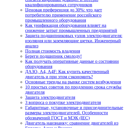
квалифицированных сотрудников
Ценовая преференция до 30%: что дает
потребителю применение российского
промышленного оборудования
Как унификация оборудования влияет на
снижение затрат промышленных предприятий
Защита подшипниковых узлов электродвигателя:
изоляция или заземляющие щетки. Инженерный
анализ
Полная стоимость владения
Береги подшипник смолоду!
Как получать оперативные данные о состоянии
оборудования
ДАЗО, А4, А4F: Как купить качественный
двигатель и при этом сэкономить?
Основные тренды на рынке систем возбуждения
10 простых советов по продлению срока службы
двигателя
Защита электродвигателя
3 вопроса о покупке электродвигателя
Габаритные, установочные и присоединительные
размеры электродвигателей. Особенности
обозначений ГОСТ и МЭК (IEC)
Двигатель наизнанку: сравнение двигателей из