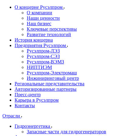
О концерне Русэлпром
О компании
Наши ценности
Наш бизнес
Ключевые перспективы
Развитие технологий
История концерна
Предприятия Русэлпром
Русэлпром-ЛЭЗ
Русэлпром-СЭЗ
Русэлпром-ВЭМЗ
НИПТИЭМ
Русэлпром-Электромаш
Инжиниринговый центр
Региональные представительства
Авторизированные партнеры
Пресс-центр
Карьера в Русэлпром
Контакты
Отрасли
Гидроэнергетика
Запасные части для гидрогенераторов