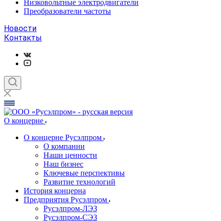
Низковольтные электродвигатели
Преобразователи частоты
Новости
Контакты
О концерне
О концерне Русэлпром
О компании
Наши ценности
Наш бизнес
Ключевые перспективы
Развитие технологий
История концерна
Предприятия Русэлпром
Русэлпром-ЛЭЗ
Русэлпром-СЭЗ