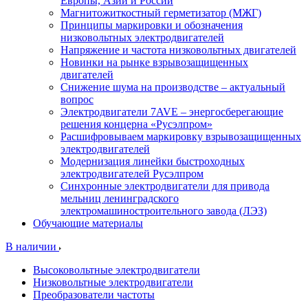
Европы, Азии и России
Магнитожиткостный герметизатор (МЖГ)
Принципы маркировки и обозначения
низковольтных электродвигателей
Напряжение и частота низковольтных двигателей
Новинки на рынке взрывозащищенных
двигателей
Снижение шума на производстве – актуальный
вопрос
Электродвигатели 7AVE – энергосберегающие
решения концерна «Русэлпром»
Расшифровываем маркировку взрывозащищенных
электродвигателей
Модернизация линейки быстроходных
электродвигателей Русэлпром
Синхронные электродвигатели для привода
мельниц ленинградского
электромашиностроительного завода (ЛЭЗ)
Обучающие материалы
В наличии
Высоковольтные электродвигатели
Низковольтные электродвигатели
Преобразователи частоты