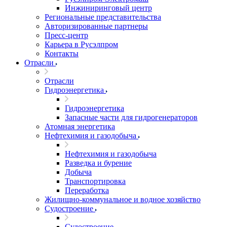
Инжиниринговый центр
Региональные представительства
Авторизированные партнеры
Пресс-центр
Карьера в Русэлпром
Контакты
Отрасли
Отрасли
Гидроэнергетика
Гидроэнергетика
Запасные части для гидрогенераторов
Атомная энергетика
Нефтехимия и газодобыча
Нефтехимия и газодобыча
Разведка и бурение
Добыча
Транспортировка
Переработка
Жилищно-коммунальное и водное хозяйство
Судостроение
Судостроение