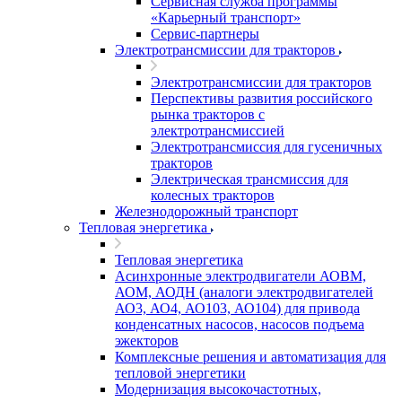
Сервисная служба программы
«Карьерный транспорт»
Сервис-партнеры
Электротрансмиссии для тракторов
Электротрансмиссии для тракторов
Перспективы развития российского
рынка тракторов с
электротрансмиссией
Электротрансмиссия для гусеничных
тракторов
Электрическая трансмиссия для
колесных тракторов
Железнодорожный транспорт
Тепловая энергетика
Тепловая энергетика
Асинхронные электродвигатели АОВМ,
АОМ, АОДН (аналоги электродвигателей
АО3, АО4, АО103, АО104) для привода
конденсатных насосов, насосов подъема
эжекторов
Комплексные решения и автоматизация для
тепловой энергетики
Модернизация высокочастотных,