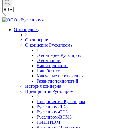
О концерне
О концерне
О концерне Русэлпром
О концерне Русэлпром
О компании
Наши ценности
Наш бизнес
Ключевые перспективы
Развитие технологий
История концерна
Предприятия Русэлпром
Предприятия Русэлпром
Русэлпром-ЛЭЗ
Русэлпром-СЭЗ
Русэлпром-ВЭМЗ
НИПТИЭМ
Русэлпром-Электромаш