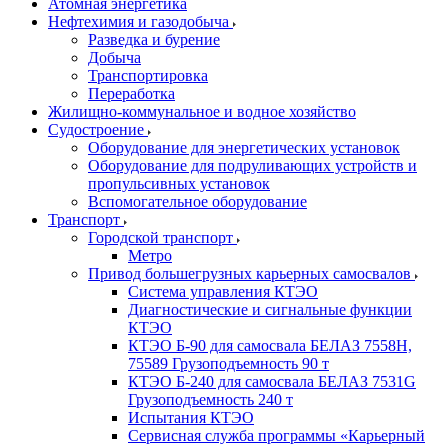
Атомная энергетика
Нефтехимия и газодобыча
Разведка и бурение
Добыча
Транспортировка
Переработка
Жилищно-коммунальное и водное хозяйство
Судостроение
Оборудование для энергетических установок
Оборудование для подруливающих устройств и
пропульсивных установок
Вспомогательное оборудование
Транспорт
Городской транспорт
Метро
Привод большегрузных карьерных самосвалов
Система управления КТЭО
Диагностические и сигнальные функции
КТЭО
КТЭО Б-90 для самосвала БЕЛАЗ 7558H,
75589 Грузоподъемность 90 т
КТЭО Б-240 для самосвала БЕЛАЗ 7531G
Грузоподъемность 240 т
Испытания КТЭО
Сервисная служба программы «Карьерный