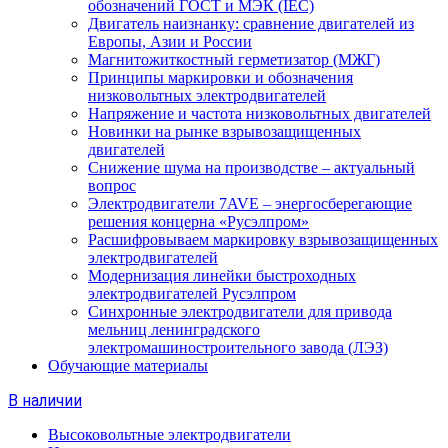
обозначений ГОСТ и МЭК (IEC)
Двигатель наизнанку: сравнение двигателей из
Европы, Азии и России
Магнитожиткостный герметизатор (МЖГ)
Принципы маркировки и обозначения
низковольтных электродвигателей
Напряжение и частота низковольтных двигателей
Новинки на рынке взрывозащищенных
двигателей
Снижение шума на производстве – актуальный
вопрос
Электродвигатели 7AVE – энергосберегающие
решения концерна «Русэлпром»
Расшифровываем маркировку взрывозащищенных
электродвигателей
Модернизация линейки быстроходных
электродвигателей Русэлпром
Синхронные электродвигатели для привода
мельниц ленинградского
электромашиностроительного завода (ЛЭЗ)
Обучающие материалы
В наличии
Высоковольтные электродвигатели