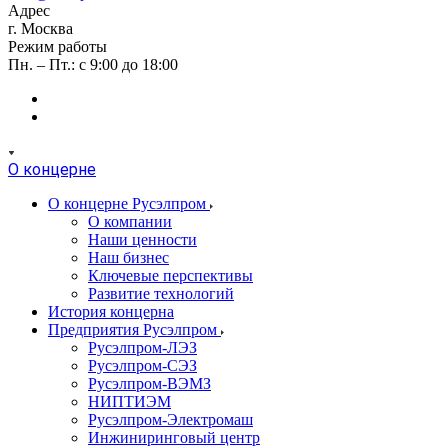
Адрес
г. Москва
Режим работы
Пн. – Пт.: с 9:00 до 18:00
О концерне
О концерне Русэлпром
О компании
Наши ценности
Наш бизнес
Ключевые перспективы
Развитие технологий
История концерна
Предприятия Русэлпром
Русэлпром-ЛЭЗ
Русэлпром-СЭЗ
Русэлпром-ВЭМЗ
НИПТИЭМ
Русэлпром-Электромаш
Инжиниринговый центр