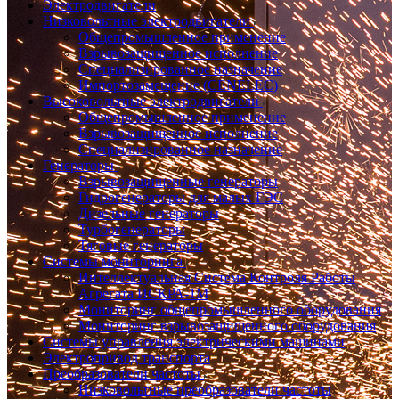
Электродвигатели
Низковольтные электродвигатели
Общепромышленное применение
Взрывозащищенное исполнение
Специализированное назначение
Импортозамещение (CENELEC)
Высоковольтные электродвигатели
Общепромышленное применение
Взрывозащищенное исполнение
Специализированное назначение
Генераторы
Взрывозащищенные генераторы
Гидрогенераторы для малых ГЭС
Дизельные генераторы
Турбогенераторы
Тяговые генераторы
Системы мониторинга
Интеллектуальная Система Контроля Работы
Агрегата ИСКРА-1М
Мониторинг общепромышленного оборудования
Мониторинг взрывозащищенного оборудования
Системы управления электрическими машинами
Электропривод транспорта
Преобразователи частоты
Низковольтные преобразователи частоты