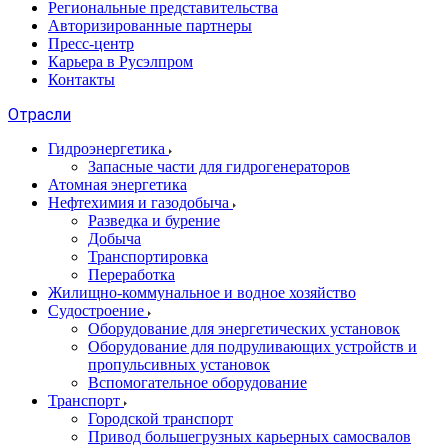
Региональные представительства
Авторизированные партнеры
Пресс-центр
Карьера в Русэлпром
Контакты
Отрасли
Гидроэнергетика
Запасные части для гидрогенераторов
Атомная энергетика
Нефтехимия и газодобыча
Разведка и бурение
Добыча
Транспортировка
Переработка
Жилищно-коммунальное и водное хозяйство
Судостроение
Оборудование для энергетических установок
Оборудование для подруливающих устройств и
пропульсивных установок
Вспомогательное оборудование
Транспорт
Городской транспорт
Привод большегрузных карьерных самосвалов