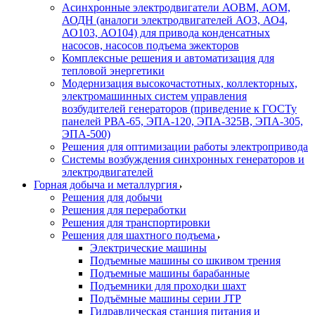
Асинхронные электродвигатели АОВМ, АОМ,
АОДН (аналоги электродвигателей АО3, АО4,
АО103, АО104) для привода конденсатных
насосов, насосов подъема эжекторов
Комплексные решения и автоматизация для
тепловой энергетики
Модернизация высокочастотных, коллекторных,
электромашинных систем управления
возбудителей генераторов (приведение к ГОСТу
панелей РВА-65, ЭПА-120, ЭПА-325В, ЭПА-305,
ЭПА-500)
Решения для оптимизации работы электропривода
Системы возбуждения синхронных генераторов и
электродвигателей
Горная добыча и металлургия
Решения для добычи
Решения для переработки
Решения для транспортировки
Решения для шахтного подъема
Электрические машины
Подъемные машины со шкивом трения
Подъемные машины барабанные
Подъемники для проходки шахт
Подъёмные машины серии JTP
Гидравлическая станция питания и