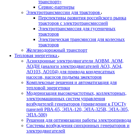
транспорт»
Сервис-партнеры
Электротрансмиссии для тракторов
Перспективы развития российского рынка
тракторов с электротрансмиссией
Электротрансмиссия для гусеничных
тракторов
Электрическая трансмиссия для колесных
тракторов
Железнодорожный транспорт
Тепловая энергетика
Асинхронные электродвигатели АОВМ, АОМ,
АОДН (аналоги электродвигателей АО3, АО4,
АО103, АО104) для привода конденсатных
насосов, насосов подъема эжекторов
Комплексные решения и автоматизация для
тепловой энергетики
Модернизация высокочастотных, коллекторных,
электромашинных систем управления
возбудителей генераторов (приведение к ГОСТу
панелей РВА-65, ЭПА-120, ЭПА-325В, ЭПА-305,
ЭПА-500)
Решения для оптимизации работы электропривода
Системы возбуждения синхронных генераторов и
электродвигателей