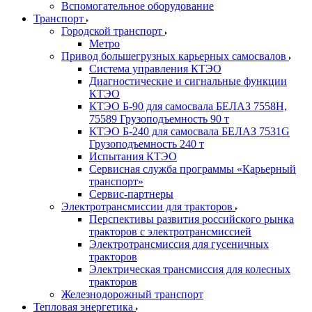
Вспомогательное оборудование
Транспорт
Городской транспорт
Метро
Привод большегрузных карьерных самосвалов
Система управления КТЭО
Диагностические и сигнальные функции
КТЭО
КТЭО Б-90 для самосвала БЕЛАЗ 7558H,
75589 Грузоподъемность 90 т
КТЭО Б-240 для самосвала БЕЛАЗ 7531G
Грузоподъемность 240 т
Испытания КТЭО
Сервисная служба программы «Карьерный
транспорт»
Сервис-партнеры
Электротрансмиссии для тракторов
Перспективы развития российского рынка
тракторов с электротрансмиссией
Электротрансмиссия для гусеничных
тракторов
Электрическая трансмиссия для колесных
тракторов
Железнодорожный транспорт
Тепловая энергетика