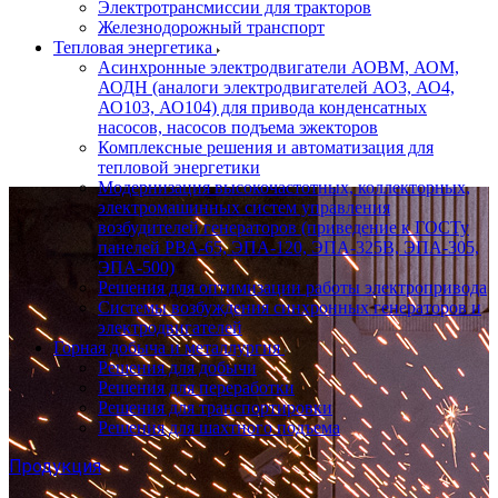
Электротрансмиссии для тракторов
Железнодорожный транспорт
Тепловая энергетика
Асинхронные электродвигатели АОВМ, АОМ,
АОДН (аналоги электродвигателей АО3, АО4,
АО103, АО104) для привода конденсатных
насосов, насосов подъема эжекторов
Комплексные решения и автоматизация для
тепловой энергетики
Модернизация высокочастотных, коллекторных,
электромашинных систем управления
возбудителей генераторов (приведение к ГОСТу
панелей РВА-65, ЭПА-120, ЭПА-325В, ЭПА-305,
ЭПА-500)
Решения для оптимизации работы электропривода
Системы возбуждения синхронных генераторов и
электродвигателей
Горная добыча и металлургия
Решения для добычи
Решения для переработки
Решения для транспортировки
Решения для шахтного подъема
Продукция