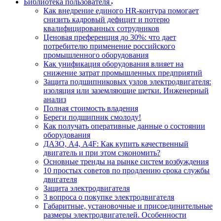
Библиотека пользователя
Как внедрение единого HR-контура помогает
снизить кадровый дефицит и потерю
квалифицированных сотрудников
Ценовая преференция до 30%: что дает
потребителю применение российского
промышленного оборудования
Как унификация оборудования влияет на
снижение затрат промышленных предприятий
Защита подшипниковых узлов электродвигателя:
изоляция или заземляющие щетки. Инженерный
анализ
Полная стоимость владения
Береги подшипник смолоду!
Как получать оперативные данные о состоянии
оборудования
ДАЗО, А4, А4F: Как купить качественный
двигатель и при этом сэкономить?
Основные тренды на рынке систем возбуждения
10 простых советов по продлению срока службы
двигателя
Защита электродвигателя
3 вопроса о покупке электродвигателя
Габаритные, установочные и присоединительные
размеры электродвигателей. Особенности