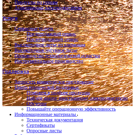
Продукты по сериям
Асинхронные электродвигатели
Услуги
Сервисные услуги
Предпродажный сервис
Послепродажный сервис
Высокоточное литье из алюминия
Высокоточное чугунное литье
Производство технологической оснастки
Инструментальное производство
Поддержка
Запросить коммерческое предложение
Центр технической поддержки
Поможем в подборе продуции
Найдём аналог иностранному электродвигателю
Обучение
Повышайте операционную эффективность
Информационные материалы
Техническая документация
Сертификаты
Опросные листы