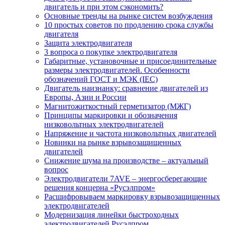
двигатель и при этом сэкономить?
Основные тренды на рынке систем возбуждения
10 простых советов по продлению срока службы
двигателя
Защита электродвигателя
3 вопроса о покупке электродвигателя
Габаритные, установочные и присоединительные
размеры электродвигателей. Особенности
обозначений ГОСТ и МЭК (IEC)
Двигатель наизнанку: сравнение двигателей из
Европы, Азии и России
Магнитожиткостный герметизатор (МЖГ)
Принципы маркировки и обозначения
низковольтных электродвигателей
Напряжение и частота низковольтных двигателей
Новинки на рынке взрывозащищенных
двигателей
Снижение шума на производстве – актуальный
вопрос
Электродвигатели 7AVE – энергосберегающие
решения концерна «Русэлпром»
Расшифровываем маркировку взрывозащищенных
электродвигателей
Модернизация линейки быстроходных
электродвигателей Русэлпром