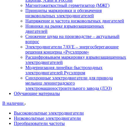
Европы, Азии и России
Магнитожиткостный герметизатор (МЖГ)
Принципы маркировки и обозначения
низковольтных электродвигателей
Напряжение и частота низковольтных двигателей
Новинки на рынке взрывозащищенных
двигателей
Снижение шума на производстве – актуальный
вопрос
Электродвигатели 7AVE – энергосберегающие
решения концерна «Русэлпром»
Расшифровываем маркировку взрывозащищенных
электродвигателей
Модернизация линейки быстроходных
электродвигателей Русэлпром
Синхронные электродвигатели для привода
мельниц ленинградского
электромашиностроительного завода (ЛЭЗ)
Обучающие материалы
В наличии
Высоковольтные электродвигатели
Низковольтные электродвигатели
Преобразователи частоты