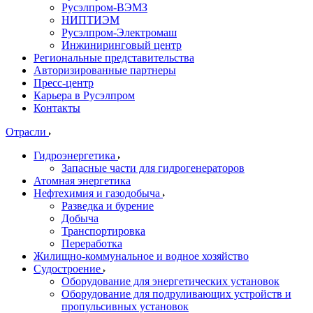
Русэлпром-ВЭМЗ
НИПТИЭМ
Русэлпром-Электромаш
Инжиниринговый центр
Региональные представительства
Авторизированные партнеры
Пресс-центр
Карьера в Русэлпром
Контакты
Отрасли
Гидроэнергетика
Запасные части для гидрогенераторов
Атомная энергетика
Нефтехимия и газодобыча
Разведка и бурение
Добыча
Транспортировка
Переработка
Жилищно-коммунальное и водное хозяйство
Судостроение
Оборудование для энергетических установок
Оборудование для подруливающих устройств и
пропульсивных установок