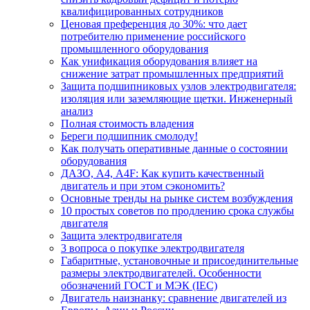
квалифицированных сотрудников
Ценовая преференция до 30%: что дает
потребителю применение российского
промышленного оборудования
Как унификация оборудования влияет на
снижение затрат промышленных предприятий
Защита подшипниковых узлов электродвигателя:
изоляция или заземляющие щетки. Инженерный
анализ
Полная стоимость владения
Береги подшипник смолоду!
Как получать оперативные данные о состоянии
оборудования
ДАЗО, А4, А4F: Как купить качественный
двигатель и при этом сэкономить?
Основные тренды на рынке систем возбуждения
10 простых советов по продлению срока службы
двигателя
Защита электродвигателя
3 вопроса о покупке электродвигателя
Габаритные, установочные и присоединительные
размеры электродвигателей. Особенности
обозначений ГОСТ и МЭК (IEC)
Двигатель наизнанку: сравнение двигателей из