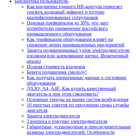
Библиотека пользователя
Как внедрение единого HR-контура помогает
снизить кадровый дефицит и потерю
квалифицированных сотрудников
Ценовая преференция до 30%: что дает
потребителю применение российского
промышленного оборудования
Как унификация оборудования влияет на
снижение затрат промышленных предприятий
Защита подшипниковых узлов электродвигателя:
изоляция или заземляющие щетки. Инженерный
анализ
Полная стоимость владения
Береги подшипник смолоду!
Как получать оперативные данные о состоянии
оборудования
ДАЗО, А4, А4F: Как купить качественный
двигатель и при этом сэкономить?
Основные тренды на рынке систем возбуждения
10 простых советов по продлению срока службы
двигателя
Защита электродвигателя
3 вопроса о покупке электродвигателя
Габаритные, установочные и присоединительные
размеры электродвигателей. Особенности