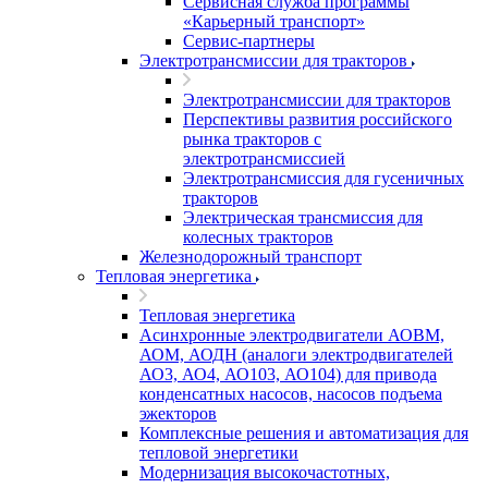
Сервисная служба программы
«Карьерный транспорт»
Сервис-партнеры
Электротрансмиссии для тракторов
Электротрансмиссии для тракторов
Перспективы развития российского
рынка тракторов с
электротрансмиссией
Электротрансмиссия для гусеничных
тракторов
Электрическая трансмиссия для
колесных тракторов
Железнодорожный транспорт
Тепловая энергетика
Тепловая энергетика
Асинхронные электродвигатели АОВМ,
АОМ, АОДН (аналоги электродвигателей
АО3, АО4, АО103, АО104) для привода
конденсатных насосов, насосов подъема
эжекторов
Комплексные решения и автоматизация для
тепловой энергетики
Модернизация высокочастотных,