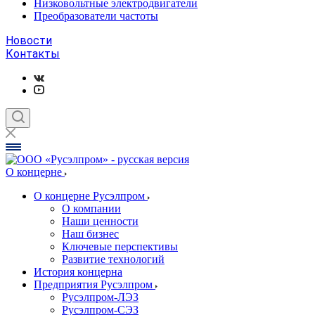
Низковольтные электродвигатели
Преобразователи частоты
Новости
Контакты
О концерне
О концерне Русэлпром
О компании
Наши ценности
Наш бизнес
Ключевые перспективы
Развитие технологий
История концерна
Предприятия Русэлпром
Русэлпром-ЛЭЗ
Русэлпром-СЭЗ