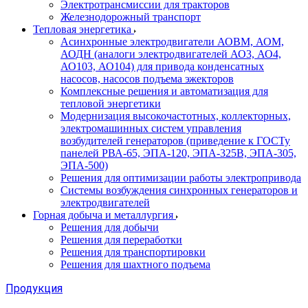
Электротрансмиссии для тракторов
Железнодорожный транспорт
Тепловая энергетика
Асинхронные электродвигатели АОВМ, АОМ,
АОДН (аналоги электродвигателей АО3, АО4,
АО103, АО104) для привода конденсатных
насосов, насосов подъема эжекторов
Комплексные решения и автоматизация для
тепловой энергетики
Модернизация высокочастотных, коллекторных,
электромашинных систем управления
возбудителей генераторов (приведение к ГОСТу
панелей РВА-65, ЭПА-120, ЭПА-325В, ЭПА-305,
ЭПА-500)
Решения для оптимизации работы электропривода
Системы возбуждения синхронных генераторов и
электродвигателей
Горная добыча и металлургия
Решения для добычи
Решения для переработки
Решения для транспортировки
Решения для шахтного подъема
Продукция