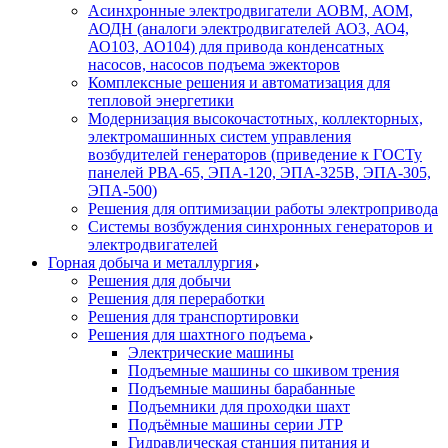
Асинхронные электродвигатели АОВМ, АОМ,
АОДН (аналоги электродвигателей АО3, АО4,
АО103, АО104) для привода конденсатных
насосов, насосов подъема эжекторов
Комплексные решения и автоматизация для
тепловой энергетики
Модернизация высокочастотных, коллекторных,
электромашинных систем управления
возбудителей генераторов (приведение к ГОСТу
панелей РВА-65, ЭПА-120, ЭПА-325В, ЭПА-305,
ЭПА-500)
Решения для оптимизации работы электропривода
Системы возбуждения синхронных генераторов и
электродвигателей
Горная добыча и металлургия
Решения для добычи
Решения для переработки
Решения для транспортировки
Решения для шахтного подъема
Электрические машины
Подъемные машины со шкивом трения
Подъемные машины барабанные
Подъемники для проходки шахт
Подъёмные машины серии JTP
Гидравлическая станция питания и