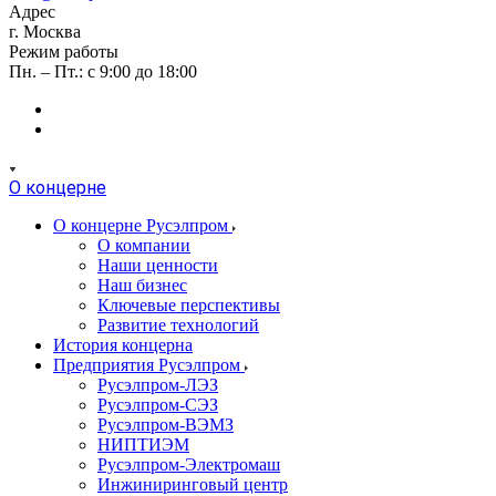
Адрес
г. Москва
Режим работы
Пн. – Пт.: с 9:00 до 18:00
О концерне
О концерне Русэлпром
О компании
Наши ценности
Наш бизнес
Ключевые перспективы
Развитие технологий
История концерна
Предприятия Русэлпром
Русэлпром-ЛЭЗ
Русэлпром-СЭЗ
Русэлпром-ВЭМЗ
НИПТИЭМ
Русэлпром-Электромаш
Инжиниринговый центр