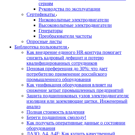
сериям
Руководства по эксплуатации
Сертификаты
Низковольтные электродвигатели
Высоковольтные электродвигатели
Генераторы
Преобразователи частоты
Опросные листы
Библиотека пользователя
Как внедрение единого HR-контура помогает
снизить кадровый дефицит и потерю
квалифицированных сотрудников
Ценовая преференция до 30%: что дает
потребителю применение российского
промышленного оборудования
Как унификация оборудования влияет на
снижение затрат промышленных предприятий
Защита подшипниковых узлов электродвигателя:
изоляция или заземляющие щетки. Инженерный
анализ
Полная стоимость владения
Береги подшипник смолоду!
Как получать оперативные данные о состоянии
оборудования
ДАЗО, А4, А4F: Как купить качественный