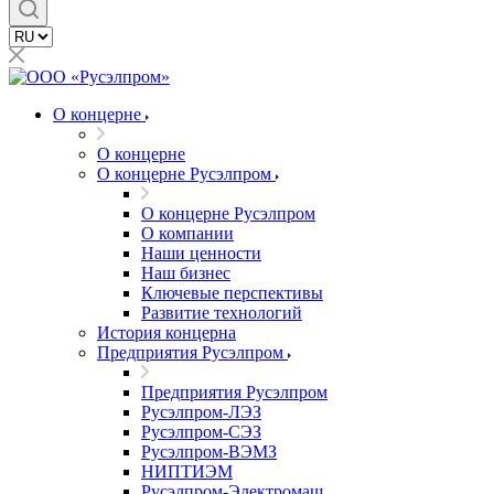
О концерне
О концерне
О концерне Русэлпром
О концерне Русэлпром
О компании
Наши ценности
Наш бизнес
Ключевые перспективы
Развитие технологий
История концерна
Предприятия Русэлпром
Предприятия Русэлпром
Русэлпром-ЛЭЗ
Русэлпром-СЭЗ
Русэлпром-ВЭМЗ
НИПТИЭМ
Русэлпром-Электромаш