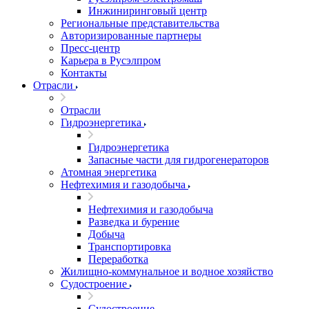
Инжиниринговый центр
Региональные представительства
Авторизированные партнеры
Пресс-центр
Карьера в Русэлпром
Контакты
Отрасли
Отрасли
Гидроэнергетика
Гидроэнергетика
Запасные части для гидрогенераторов
Атомная энергетика
Нефтехимия и газодобыча
Нефтехимия и газодобыча
Разведка и бурение
Добыча
Транспортировка
Переработка
Жилищно-коммунальное и водное хозяйство
Судостроение
Судостроение