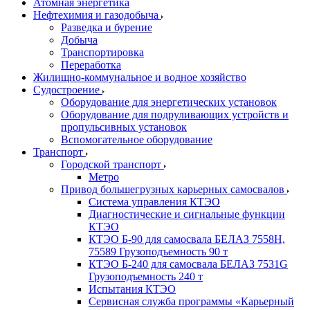
Атомная энергетика
Нефтехимия и газодобыча
Разведка и бурение
Добыча
Транспортировка
Переработка
Жилищно-коммунальное и водное хозяйство
Судостроение
Оборудование для энергетических установок
Оборудование для подруливающих устройств и
пропульсивных установок
Вспомогательное оборудование
Транспорт
Городской транспорт
Метро
Привод большегрузных карьерных самосвалов
Система управления КТЭО
Диагностические и сигнальные функции
КТЭО
КТЭО Б-90 для самосвала БЕЛАЗ 7558H,
75589 Грузоподъемность 90 т
КТЭО Б-240 для самосвала БЕЛАЗ 7531G
Грузоподъемность 240 т
Испытания КТЭО
Сервисная служба программы «Карьерный