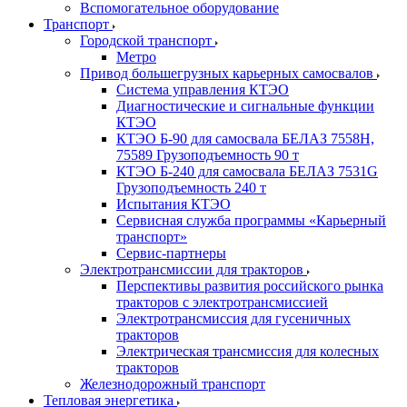
Вспомогательное оборудование
Транспорт
Городской транспорт
Метро
Привод большегрузных карьерных самосвалов
Система управления КТЭО
Диагностические и сигнальные функции
КТЭО
КТЭО Б-90 для самосвала БЕЛАЗ 7558H,
75589 Грузоподъемность 90 т
КТЭО Б-240 для самосвала БЕЛАЗ 7531G
Грузоподъемность 240 т
Испытания КТЭО
Сервисная служба программы «Карьерный
транспорт»
Сервис-партнеры
Электротрансмиссии для тракторов
Перспективы развития российского рынка
тракторов с электротрансмиссией
Электротрансмиссия для гусеничных
тракторов
Электрическая трансмиссия для колесных
тракторов
Железнодорожный транспорт
Тепловая энергетика