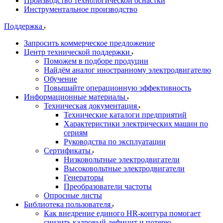
Производство технологической оснастки
Инструментальное производство
Поддержка
Запросить коммерческое предложение
Центр технической поддержки
Поможем в подборе продуции
Найдём аналог иностранному электродвигателю
Обучение
Повышайте операционную эффективность
Информационные материалы
Техническая документация
Технические каталоги предприятий
Характеристики электрических машин по
сериям
Руководства по эксплуатации
Сертификаты
Низковольтные электродвигатели
Высоковольтные электродвигатели
Генераторы
Преобразователи частоты
Опросные листы
Библиотека пользователя
Как внедрение единого HR-контура помогает
снизить кадровый дефицит и потерю