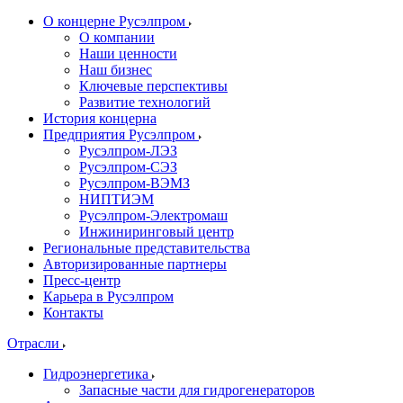
О концерне Русэлпром
О компании
Наши ценности
Наш бизнес
Ключевые перспективы
Развитие технологий
История концерна
Предприятия Русэлпром
Русэлпром-ЛЭЗ
Русэлпром-СЭЗ
Русэлпром-ВЭМЗ
НИПТИЭМ
Русэлпром-Электромаш
Инжиниринговый центр
Региональные представительства
Авторизированные партнеры
Пресс-центр
Карьера в Русэлпром
Контакты
Отрасли
Гидроэнергетика
Запасные части для гидрогенераторов