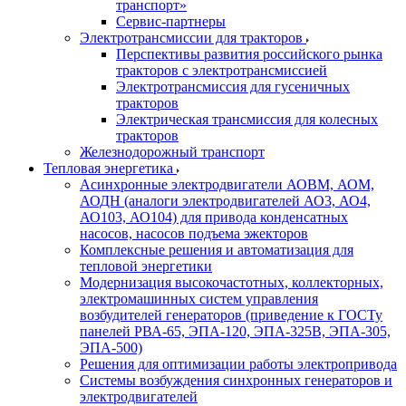
транспорт»
Сервис-партнеры
Электротрансмиссии для тракторов
Перспективы развития российского рынка
тракторов с электротрансмиссией
Электротрансмиссия для гусеничных
тракторов
Электрическая трансмиссия для колесных
тракторов
Железнодорожный транспорт
Тепловая энергетика
Асинхронные электродвигатели АОВМ, АОМ,
АОДН (аналоги электродвигателей АО3, АО4,
АО103, АО104) для привода конденсатных
насосов, насосов подъема эжекторов
Комплексные решения и автоматизация для
тепловой энергетики
Модернизация высокочастотных, коллекторных,
электромашинных систем управления
возбудителей генераторов (приведение к ГОСТу
панелей РВА-65, ЭПА-120, ЭПА-325В, ЭПА-305,
ЭПА-500)
Решения для оптимизации работы электропривода
Системы возбуждения синхронных генераторов и
электродвигателей