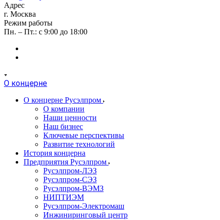
Адрес
г. Москва
Режим работы
Пн. – Пт.: с 9:00 до 18:00
О концерне
О концерне Русэлпром
О компании
Наши ценности
Наш бизнес
Ключевые перспективы
Развитие технологий
История концерна
Предприятия Русэлпром
Русэлпром-ЛЭЗ
Русэлпром-СЭЗ
Русэлпром-ВЭМЗ
НИПТИЭМ
Русэлпром-Электромаш
Инжиниринговый центр