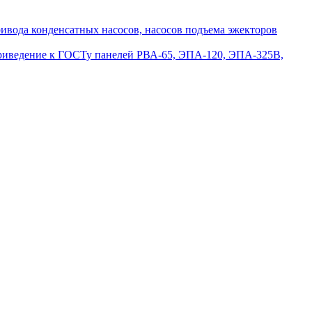
вода конденсатных насосов, насосов подъема эжекторов
приведение к ГОСТу панелей РВА-65, ЭПА-120, ЭПА-325В,