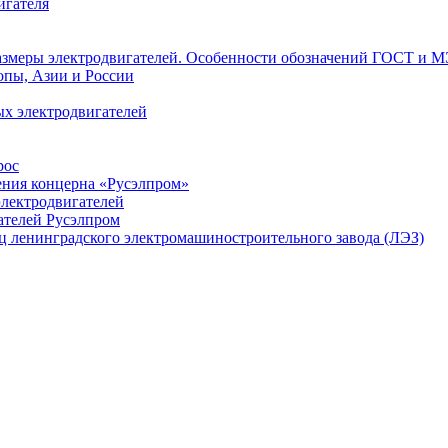
игателя
азмеры электродвигателей. Особенности обозначений ГОСТ и М
опы, Азии и России
х электродвигателей
рос
ения концерна «Русэлпром»
лектродвигателей
ателей Русэлпром
ц ленинградского электромашиностроительного завода (ЛЭЗ)