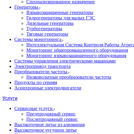
Специализированное назначение
Генераторы
Взрывозащищенные генераторы
Гидрогенераторы для малых ГЭС
Дизельные генераторы
Турбогенераторы
Тяговые генераторы
Системы мониторинга
Интеллектуальная Система Контроля Работы Агре
Мониторинг общепромышленного оборудования
Мониторинг взрывозащищенного оборудования
Системы управления электрическими машинами
Электропривод транспорта
Преобразователи частоты
Низковольтные преобразователи частоты
Продукты по сериям
Асинхронные электродвигатели
Услуги
Сервисные услуги
Предпродажный сервис
Послепродажный сервис
Высокоточное литье из алюминия
Высокоточное чугунное литье