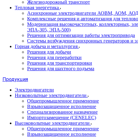
Железнодорожный транспорт
Тепловая энергетика
Асинхронные электродвигатели АОВМ, АОМ, АОДН (
Комплексные решения и автоматизация для теплов
Модернизация высокочастотных, коллекторных, эл
ЭПА-305, ЭПА-500)
Решения для оптимизации работы электропривода
Системы возбуждения синхронных генераторов и э
Горная добыча и металлургия
Решения для добычи
Решения для переработки
Решения для транспортировки
Решения для шахтного подъема
Продукция
Электродвигатели
Низковольтные электродвигатели
Общепромышленное применение
Взрывозащищенное исполнение
Специализированное назначение
Импортозамещение (CENELEC)
Высоковольтные электродвигатели
Общепромышленное применение
Взрывозащищенное исполнение