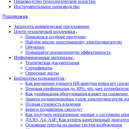
Производство технологической оснастки
Инструментальное производство
Поддержка
Запросить коммерческое предложение
Центр технической поддержки
Поможем в подборе продуции
Найдём аналог иностранному электродвигателю
Обучение
Повышайте операционную эффективность
Информационные материалы
Техническая документация
Сертификаты
Опросные листы
Библиотека пользователя
Как внедрение единого HR-контура помогает сниз
Ценовая преференция до 30%: что дает потребите
Как унификация оборудования влияет на снижение
Защита подшипниковых узлов электродвигателя: и
Полная стоимость владения
Береги подшипник смолоду!
Как получать оперативные данные о состоянии обо
ДАЗО, А4, А4F: Как купить качественный двигател
Основные тренды на рынке систем возбуждения