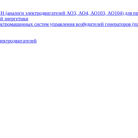
аналоги электродвигателей АО3, АО4, АО103, АО104) для при
ой энергетики
ектромашинных систем управления возбудителей генераторов (
лектродвигателей