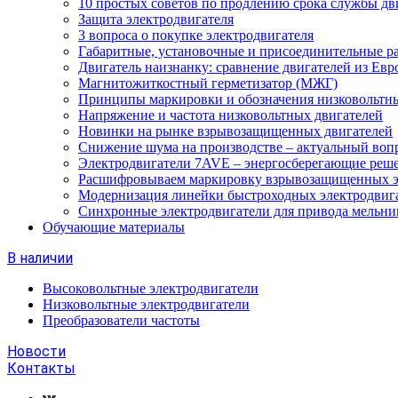
10 простых советов по продлению срока службы дв
Защита электродвигателя
3 вопроса о покупке электродвигателя
Габаритные, установочные и присоединительные р
Двигатель наизнанку: сравнение двигателей из Евр
Магнитожиткостный герметизатор (МЖГ)
Принципы маркировки и обозначения низковольтны
Напряжение и частота низковольтных двигателей
Новинки на рынке взрывозащищенных двигателей
Снижение шума на производстве – актуальный воп
Электродвигатели 7AVE – энергосберегающие реш
Расшифровываем маркировку взрывозащищенных э
Модернизация линейки быстроходных электродвиг
Синхронные электродвигатели для привода мельни
Обучающие материалы
В наличии
Высоковольтные электродвигатели
Низковольтные электродвигатели
Преобразователи частоты
Новости
Контакты