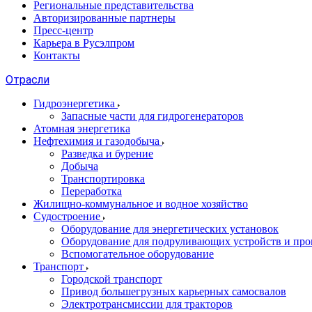
Региональные представительства
Авторизированные партнеры
Пресс-центр
Карьера в Русэлпром
Контакты
Отрасли
Гидроэнергетика
Запасные части для гидрогенераторов
Атомная энергетика
Нефтехимия и газодобыча
Разведка и бурение
Добыча
Транспортировка
Переработка
Жилищно-коммунальное и водное хозяйство
Судостроение
Оборудование для энергетических установок
Оборудование для подруливающих устройств и про
Вспомогательное оборудование
Транспорт
Городской транспорт
Привод большегрузных карьерных самосвалов
Электротрансмиссии для тракторов