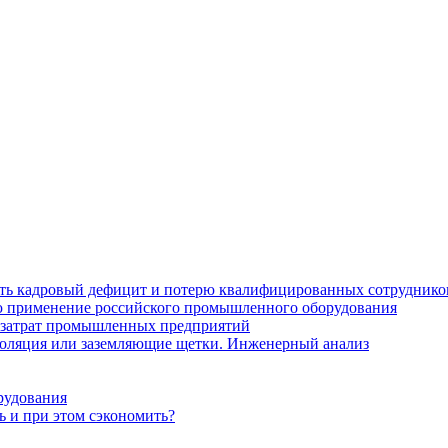
ить кадровый дефицит и потерю квалифицированных сотруднико
лю применение российского промышленного оборудования
 затрат промышленных предприятий
золяция или заземляющие щетки. Инженерный анализ
рудования
ь и при этом сэкономить?