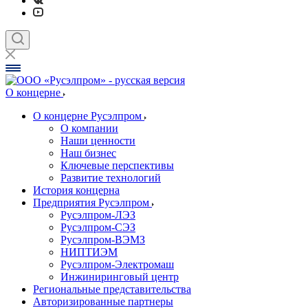
О концерне
О концерне Русэлпром
О компании
Наши ценности
Наш бизнес
Ключевые перспективы
Развитие технологий
История концерна
Предприятия Русэлпром
Русэлпром-ЛЭЗ
Русэлпром-СЭЗ
Русэлпром-ВЭМЗ
НИПТИЭМ
Русэлпром-Электромаш
Инжиниринговый центр
Региональные представительства
Авторизированные партнеры