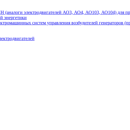
аналоги электродвигателей АО3, АО4, АО103, АО104) для при
ой энергетики
ектромашинных систем управления возбудителей генераторов (
лектродвигателей