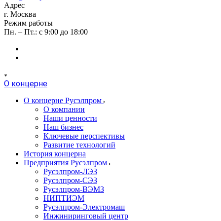
Адрес
г. Москва
Режим работы
Пн. – Пт.: с 9:00 до 18:00
О концерне
О концерне Русэлпром
О компании
Наши ценности
Наш бизнес
Ключевые перспективы
Развитие технологий
История концерна
Предприятия Русэлпром
Русэлпром-ЛЭЗ
Русэлпром-СЭЗ
Русэлпром-ВЭМЗ
НИПТИЭМ
Русэлпром-Электромаш
Инжиниринговый центр