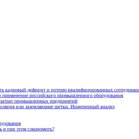
ить кадровый дефицит и потерю квалифицированных сотруднико
лю применение российского промышленного оборудования
 затрат промышленных предприятий
золяция или заземляющие щетки. Инженерный анализ
рудования
ь и при этом сэкономить?