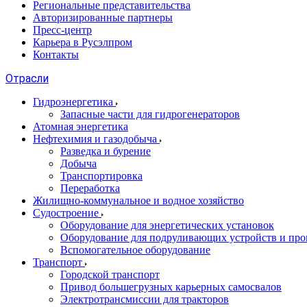
Региональные представительства
Авторизированные партнеры
Пресс-центр
Карьера в Русэлпром
Контакты
Отрасли
Гидроэнергетика
Запасные части для гидрогенераторов
Атомная энергетика
Нефтехимия и газодобыча
Разведка и бурение
Добыча
Транспортировка
Переработка
Жилищно-коммунальное и водное хозяйство
Судостроение
Оборудование для энергетических установок
Оборудование для подруливающих устройств и про
Вспомогательное оборудование
Транспорт
Городской транспорт
Привод большегрузных карьерных самосвалов
Электротрансмиссии для тракторов