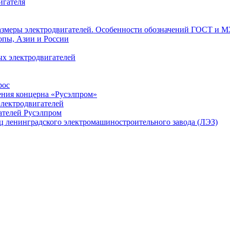
игателя
азмеры электродвигателей. Особенности обозначений ГОСТ и М
опы, Азии и России
х электродвигателей
рос
ения концерна «Русэлпром»
лектродвигателей
ателей Русэлпром
ц ленинградского электромашиностроительного завода (ЛЭЗ)