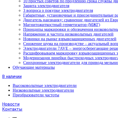
10 простых советов по продлению срока службы дв
Защита электродвигателя
3 вопроса о покупке электродвигателя
Габаритные, установочные и присоединительные р
Двигатель наизнанку: сравнение двигателей из Евр
Магнитожиткостный герметизатор (МЖГ)
Принципы маркировки и обозначения низковольтны
Напряжение и частота низковольтных двигателей
Новинки на рынке взрывозащищенных двигателей
Снижение шума на производстве – актуальный воп
Электродвигатели 7AVE – энергосберегающие реш
Расшифровываем маркировку взрывозащищенных э
Модернизация линейки быстроходных электродвиг
Синхронные электродвигатели для привода мельни
Обучающие материалы
В наличии
Высоковольтные электродвигатели
Низковольтные электродвигатели
Преобразователи частоты
Новости
Контакты