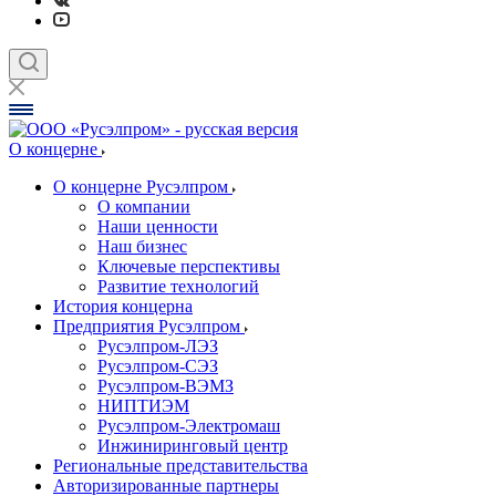
О концерне
О концерне Русэлпром
О компании
Наши ценности
Наш бизнес
Ключевые перспективы
Развитие технологий
История концерна
Предприятия Русэлпром
Русэлпром-ЛЭЗ
Русэлпром-СЭЗ
Русэлпром-ВЭМЗ
НИПТИЭМ
Русэлпром-Электромаш
Инжиниринговый центр
Региональные представительства
Авторизированные партнеры