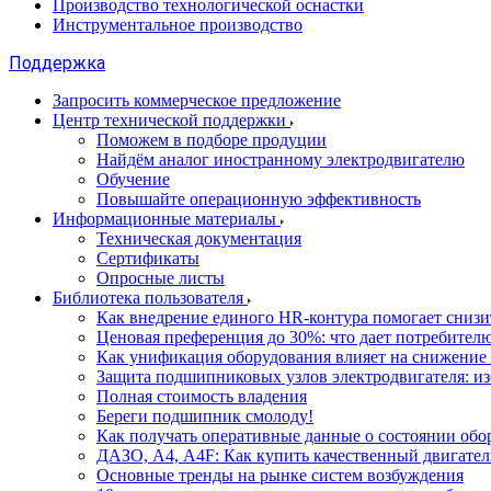
Производство технологической оснастки
Инструментальное производство
Поддержка
Запросить коммерческое предложение
Центр технической поддержки
Поможем в подборе продуции
Найдём аналог иностранному электродвигателю
Обучение
Повышайте операционную эффективность
Информационные материалы
Техническая документация
Сертификаты
Опросные листы
Библиотека пользователя
Как внедрение единого HR-контура помогает сниз
Ценовая преференция до 30%: что дает потребите
Как унификация оборудования влияет на снижение
Защита подшипниковых узлов электродвигателя: и
Полная стоимость владения
Береги подшипник смолоду!
Как получать оперативные данные о состоянии обо
ДАЗО, А4, А4F: Как купить качественный двигател
Основные тренды на рынке систем возбуждения