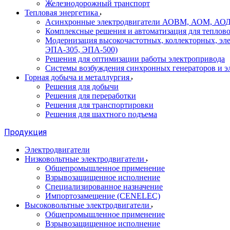
Железнодорожный транспорт
Тепловая энергетика
Асинхронные электродвигатели АОВМ, АОМ, АОДН (
Комплексные решения и автоматизация для теплов
Модернизация высокочастотных, коллекторных, эл
ЭПА-305, ЭПА-500)
Решения для оптимизации работы электропривода
Системы возбуждения синхронных генераторов и э
Горная добыча и металлургия
Решения для добычи
Решения для переработки
Решения для транспортировки
Решения для шахтного подъема
Продукция
Электродвигатели
Низковольтные электродвигатели
Общепромышленное применение
Взрывозащищенное исполнение
Специализированное назначение
Импортозамещение (CENELEC)
Высоковольтные электродвигатели
Общепромышленное применение
Взрывозащищенное исполнение