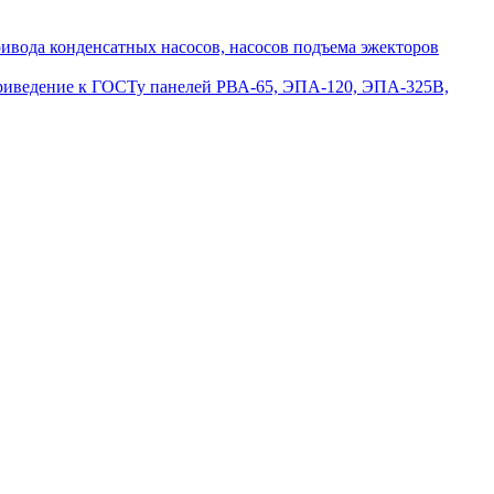
вода конденсатных насосов, насосов подъема эжекторов
приведение к ГОСТу панелей РВА-65, ЭПА-120, ЭПА-325В,