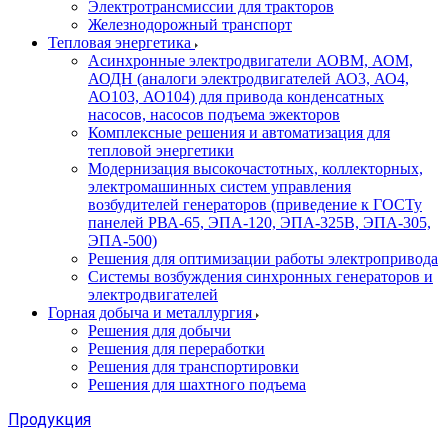
Электротрансмиссии для тракторов
Железнодорожный транспорт
Тепловая энергетика
Асинхронные электродвигатели АОВМ, АОМ,
АОДН (аналоги электродвигателей АО3, АО4,
АО103, АО104) для привода конденсатных
насосов, насосов подъема эжекторов
Комплексные решения и автоматизация для
тепловой энергетики
Модернизация высокочастотных, коллекторных,
электромашинных систем управления
возбудителей генераторов (приведение к ГОСТу
панелей РВА-65, ЭПА-120, ЭПА-325В, ЭПА-305,
ЭПА-500)
Решения для оптимизации работы электропривода
Системы возбуждения синхронных генераторов и
электродвигателей
Горная добыча и металлургия
Решения для добычи
Решения для переработки
Решения для транспортировки
Решения для шахтного подъема
Продукция