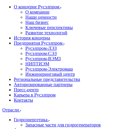
О концерне Русэлпром
О компании
Наши ценности
Наш бизнес
Ключевые перспективы
Развитие технологий
История концерна
Предприятия Русэлпром
Русэлпром-ЛЭЗ
Русэлпром-СЭЗ
Русэлпром-ВЭМЗ
НИПТИЭМ
Русэлпром-Электромаш
Инжиниринговый центр
Региональные представительства
Авторизированные партнеры
Пресс-центр
Карьера в Русэлпром
Контакты
Отрасли
Гидроэнергетика
Запасные части для гидрогенераторов