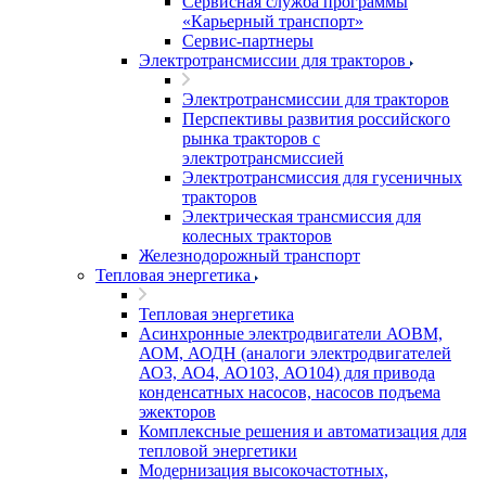
Сервисная служба программы
«Карьерный транспорт»
Сервис-партнеры
Электротрансмиссии для тракторов
Электротрансмиссии для тракторов
Перспективы развития российского
рынка тракторов с
электротрансмиссией
Электротрансмиссия для гусеничных
тракторов
Электрическая трансмиссия для
колесных тракторов
Железнодорожный транспорт
Тепловая энергетика
Тепловая энергетика
Асинхронные электродвигатели АОВМ,
АОМ, АОДН (аналоги электродвигателей
АО3, АО4, АО103, АО104) для привода
конденсатных насосов, насосов подъема
эжекторов
Комплексные решения и автоматизация для
тепловой энергетики
Модернизация высокочастотных,