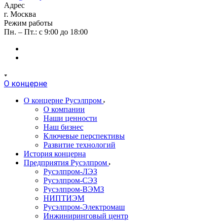
Адрес
г. Москва
Режим работы
Пн. – Пт.: с 9:00 до 18:00
О концерне
О концерне Русэлпром
О компании
Наши ценности
Наш бизнес
Ключевые перспективы
Развитие технологий
История концерна
Предприятия Русэлпром
Русэлпром-ЛЭЗ
Русэлпром-СЭЗ
Русэлпром-ВЭМЗ
НИПТИЭМ
Русэлпром-Электромаш
Инжиниринговый центр