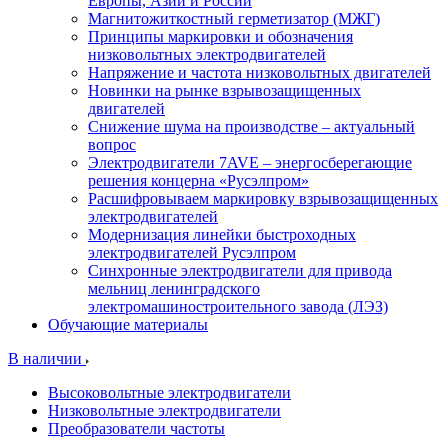
Европы, Азии и России
Магнитожиткостный герметизатор (МЖГ)
Принципы маркировки и обозначения
низковольтных электродвигателей
Напряжение и частота низковольтных двигателей
Новинки на рынке взрывозащищенных
двигателей
Снижение шума на производстве – актуальный
вопрос
Электродвигатели 7AVE – энергосберегающие
решения концерна «Русэлпром»
Расшифровываем маркировку взрывозащищенных
электродвигателей
Модернизация линейки быстроходных
электродвигателей Русэлпром
Синхронные электродвигатели для привода
мельниц ленинградского
электромашиностроительного завода (ЛЭЗ)
Обучающие материалы
В наличии
Высоковольтные электродвигатели
Низковольтные электродвигатели
Преобразователи частоты