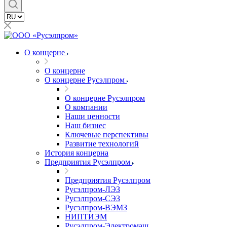
О концерне
О концерне
О концерне Русэлпром
О концерне Русэлпром
О компании
Наши ценности
Наш бизнес
Ключевые перспективы
Развитие технологий
История концерна
Предприятия Русэлпром
Предприятия Русэлпром
Русэлпром-ЛЭЗ
Русэлпром-СЭЗ
Русэлпром-ВЭМЗ
НИПТИЭМ
Русэлпром-Электромаш