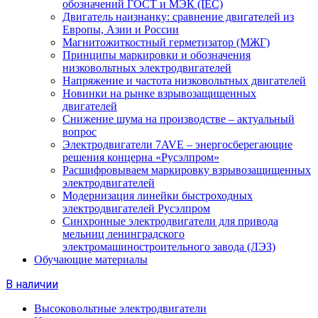
обозначений ГОСТ и МЭК (IEC)
Двигатель наизнанку: сравнение двигателей из
Европы, Азии и России
Магнитожиткостный герметизатор (МЖГ)
Принципы маркировки и обозначения
низковольтных электродвигателей
Напряжение и частота низковольтных двигателей
Новинки на рынке взрывозащищенных
двигателей
Снижение шума на производстве – актуальный
вопрос
Электродвигатели 7AVE – энергосберегающие
решения концерна «Русэлпром»
Расшифровываем маркировку взрывозащищенных
электродвигателей
Модернизация линейки быстроходных
электродвигателей Русэлпром
Синхронные электродвигатели для привода
мельниц ленинградского
электромашиностроительного завода (ЛЭЗ)
Обучающие материалы
В наличии
Высоковольтные электродвигатели