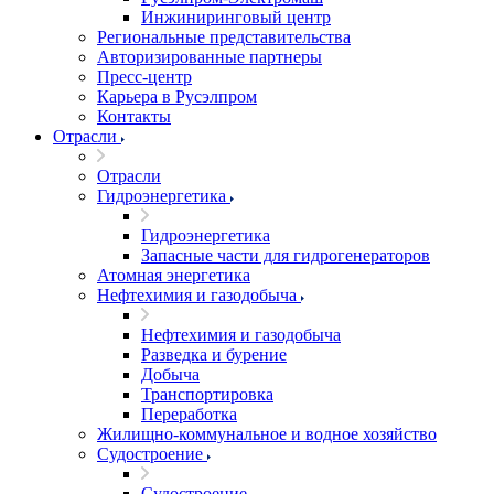
Инжиниринговый центр
Региональные представительства
Авторизированные партнеры
Пресс-центр
Карьера в Русэлпром
Контакты
Отрасли
Отрасли
Гидроэнергетика
Гидроэнергетика
Запасные части для гидрогенераторов
Атомная энергетика
Нефтехимия и газодобыча
Нефтехимия и газодобыча
Разведка и бурение
Добыча
Транспортировка
Переработка
Жилищно-коммунальное и водное хозяйство
Судостроение
Судостроение