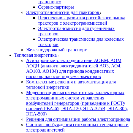
транспорт»
Сервис-партнеры
Электротрансмиссии для тракторов
Перспективы развития российского рынка
тракторов с электротрансмиссией
Электротрансмиссия для гусеничных
тракторов
Электрическая трансмиссия для колесных
тракторов
Железнодорожный транспорт
Тепловая энергетика
Асинхронные электродвигатели АОВМ, АОМ,
АОДН (аналоги электродвигателей АО3, АО4,
АО103, АО104) для привода конденсатных
насосов, насосов подъема эжекторов
Комплексные решения и автоматизация для
тепловой энергетики
Модернизация высокочастотных, коллекторных,
электромашинных систем управления
возбудителей генераторов (приведение к ГОСТу
панелей РВА-65, ЭПА-120, ЭПА-325В, ЭПА-305,
ЭПА-500)
Решения для оптимизации работы электропривода
Системы возбуждения синхронных генераторов и
электродвигателей