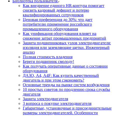
Библиотека пользователя
Как внедрение единого HR-контура помогает
снизить кадровый дефицит и потерю
квалифицированных сотрудников
Ценовая преференция до 30%: что дает
потребителю применение российского
промышленного оборудования
Как унификация оборудования влияет на
снижение затрат промышленных предприятий
Защита подшипниковых узлов электродвигателя:
изоляция или заземляющие щетки. Инженерный
анализ
Полная стоимость владения
Береги подшипник смолоду!
Как получать оперативные данные о состоянии
оборудования
ДАЗО, А4, А4F: Как купить качественный
двигатель и при этом сэкономить?
Основные тренды на рынке систем возбуждения
10 простых советов по продлению срока службы
двигателя
Защита электродвигателя
3 вопроса о покупке электродвигателя
Габаритные, установочные и присоединительные
размеры электродвигателей. Особенности