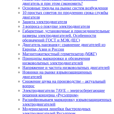
двигатель и при этом сэкономить?
Основные тренды на рынке систем возбуждения
10 простых советов по продлению срока службы
двигателя
Защита электродвигателя
3 вопроса о покупке электродвигателя
Габаритные, установочные и присоединительные
размеры электродвигателей. Особенности
обозначений ГОСТ и МЭК (IEC)
Двигатель наизнанку: сравнение двигателей из
Европы, Азии и России
Магнитожиткостный герметизатор (МЖГ)
Принципы маркировки и обозначения
низковольтных электродвигателей
Напряжение и частота низковольтных двигателей
Новинки на рынке взрывозащищенных
двигателей
Снижение шума на производстве – актуальный
вопрос
Электродвигатели 7AVE – энергосберегающие
решения концерна «Русэлпром»
Расшифровываем маркировку взрывозащищенных
электродвигателей
Модернизация линейки быстроходных
электродвигателей Русэлпром