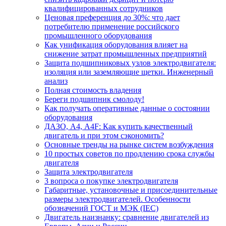
квалифицированных сотрудников
Ценовая преференция до 30%: что дает
потребителю применение российского
промышленного оборудования
Как унификация оборудования влияет на
снижение затрат промышленных предприятий
Защита подшипниковых узлов электродвигателя:
изоляция или заземляющие щетки. Инженерный
анализ
Полная стоимость владения
Береги подшипник смолоду!
Как получать оперативные данные о состоянии
оборудования
ДАЗО, А4, А4F: Как купить качественный
двигатель и при этом сэкономить?
Основные тренды на рынке систем возбуждения
10 простых советов по продлению срока службы
двигателя
Защита электродвигателя
3 вопроса о покупке электродвигателя
Габаритные, установочные и присоединительные
размеры электродвигателей. Особенности
обозначений ГОСТ и МЭК (IEC)
Двигатель наизнанку: сравнение двигателей из