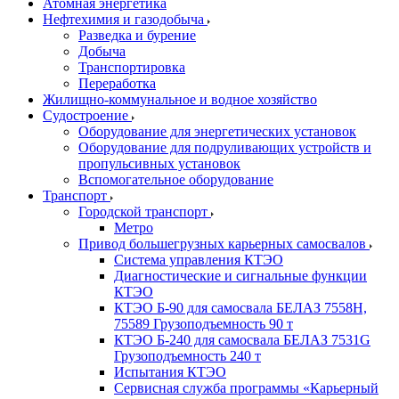
Атомная энергетика
Нефтехимия и газодобыча
Разведка и бурение
Добыча
Транспортировка
Переработка
Жилищно-коммунальное и водное хозяйство
Судостроение
Оборудование для энергетических установок
Оборудование для подруливающих устройств и
пропульсивных установок
Вспомогательное оборудование
Транспорт
Городской транспорт
Метро
Привод большегрузных карьерных самосвалов
Система управления КТЭО
Диагностические и сигнальные функции
КТЭО
КТЭО Б-90 для самосвала БЕЛАЗ 7558H,
75589 Грузоподъемность 90 т
КТЭО Б-240 для самосвала БЕЛАЗ 7531G
Грузоподъемность 240 т
Испытания КТЭО
Сервисная служба программы «Карьерный