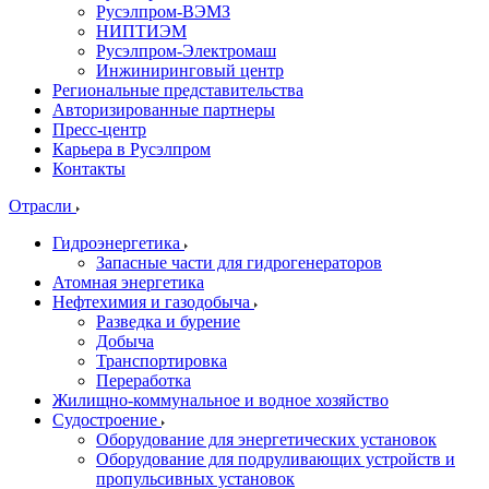
Русэлпром-ВЭМЗ
НИПТИЭМ
Русэлпром-Электромаш
Инжиниринговый центр
Региональные представительства
Авторизированные партнеры
Пресс-центр
Карьера в Русэлпром
Контакты
Отрасли
Гидроэнергетика
Запасные части для гидрогенераторов
Атомная энергетика
Нефтехимия и газодобыча
Разведка и бурение
Добыча
Транспортировка
Переработка
Жилищно-коммунальное и водное хозяйство
Судостроение
Оборудование для энергетических установок
Оборудование для подруливающих устройств и
пропульсивных установок