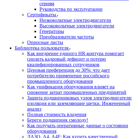
сериям
Руководства по эксплуатации
Сертификаты
Низковольтные электродвигатели
Высоковольтные электродвигатели
Генераторы
Преобразователи частоты
Опросные листы
Библиотека пользователя
Как внедрение единого HR-контура помогает
снизить кадровый дефицит и потерю
квалифицированных сотрудников
Ценовая преференция до 30%: что дает
потребителю применение российского
промышленного оборудования
Как унификация оборудования влияет на
снижение затрат промышленных предприятий
Защита подшипниковых узлов электродвигателя:
изоляция или заземляющие щетки. Инженерный
анализ
Полная стоимость владения
Береги подшипник смолоду!
Как получать оперативные данные о состоянии
оборудования
ДАЗО, А4, А4F: Как купить качественный