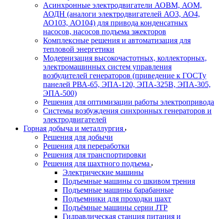
Асинхронные электродвигатели АОВМ, АОМ,
АОДН (аналоги электродвигателей АО3, АО4,
АО103, АО104) для привода конденсатных
насосов, насосов подъема эжекторов
Комплексные решения и автоматизация для
тепловой энергетики
Модернизация высокочастотных, коллекторных,
электромашинных систем управления
возбудителей генераторов (приведение к ГОСТу
панелей РВА-65, ЭПА-120, ЭПА-325В, ЭПА-305,
ЭПА-500)
Решения для оптимизации работы электропривода
Системы возбуждения синхронных генераторов и
электродвигателей
Горная добыча и металлургия
Решения для добычи
Решения для переработки
Решения для транспортировки
Решения для шахтного подъема
Электрические машины
Подъемные машины со шкивом трения
Подъемные машины барабанные
Подъемники для проходки шахт
Подъёмные машины серии JTP
Гидравлическая станция питания и