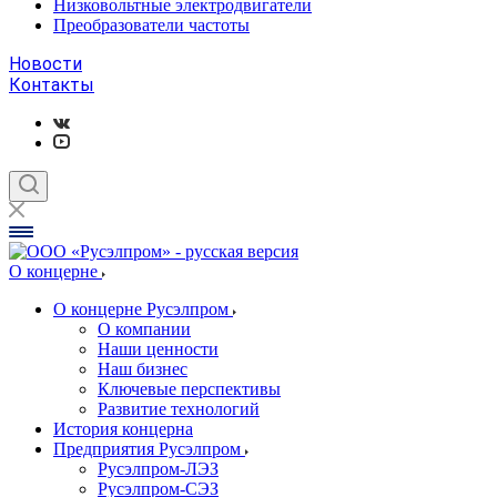
Низковольтные электродвигатели
Преобразователи частоты
Новости
Контакты
О концерне
О концерне Русэлпром
О компании
Наши ценности
Наш бизнес
Ключевые перспективы
Развитие технологий
История концерна
Предприятия Русэлпром
Русэлпром-ЛЭЗ
Русэлпром-СЭЗ