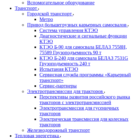
Вспомогательное оборудование
Транспорт
Городской транспорт
Метро
Привод большегрузных карьерных самосвалов
Система управления КТЭО
Диагностические и сигнальные функции
КТЭО
КТЭО Б-90 для самосвала БЕЛАЗ 7558H,
75589 Грузоподъемность 90 т
КТЭО Б-240 для самосвала БЕЛАЗ 7531G
Грузоподъемность 240 т
Испытания КТЭО
Сервисная служба программы «Карьерный
транспорт»
Сервис-партнеры
Электротрансмиссии для тракторов
Перспективы развития российского рынка
тракторов с электротрансмиссией
Электротрансмиссия для гусеничных
тракторов
Электрическая трансмиссия для колесных
тракторов
Железнодорожный транспорт
Тепловая энергетика