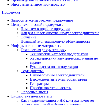
Производство технологической оснастки
Инструментальное производство
Поддержка
Запросить коммерческое предложение
Центр технической поддержки
Поможем в подборе продуции
Найдём аналог иностранному электродвигателю
Обучение
Повышайте операционную эффективность
Информационные материалы
Техническая документация
Технические каталоги предприятий
Характеристики электрических машин по
сериям
Руководства по эксплуатации
Сертификаты
Низковольтные электродвигатели
Высоковольтные электродвигатели
Генераторы
Преобразователи частоты
Опросные листы
Библиотека пользователя
Как внедрение единого HR-контура помогает
снизить кадровый дефицит и потерю