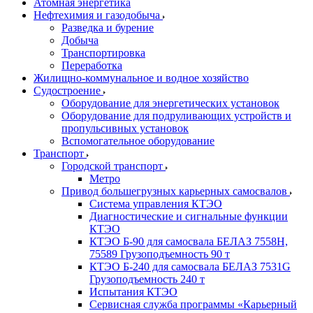
Атомная энергетика
Нефтехимия и газодобыча
Разведка и бурение
Добыча
Транспортировка
Переработка
Жилищно-коммунальное и водное хозяйство
Судостроение
Оборудование для энергетических установок
Оборудование для подруливающих устройств и
пропульсивных установок
Вспомогательное оборудование
Транспорт
Городской транспорт
Метро
Привод большегрузных карьерных самосвалов
Система управления КТЭО
Диагностические и сигнальные функции
КТЭО
КТЭО Б-90 для самосвала БЕЛАЗ 7558H,
75589 Грузоподъемность 90 т
КТЭО Б-240 для самосвала БЕЛАЗ 7531G
Грузоподъемность 240 т
Испытания КТЭО
Сервисная служба программы «Карьерный