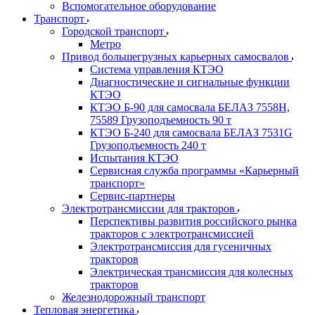
Вспомогательное оборудование
Транспорт
Городской транспорт
Метро
Привод большегрузных карьерных самосвалов
Система управления КТЭО
Диагностические и сигнальные функции
КТЭО
КТЭО Б-90 для самосвала БЕЛАЗ 7558H,
75589 Грузоподъемность 90 т
КТЭО Б-240 для самосвала БЕЛАЗ 7531G
Грузоподъемность 240 т
Испытания КТЭО
Сервисная служба программы «Карьерный
транспорт»
Сервис-партнеры
Электротрансмиссии для тракторов
Перспективы развития российского рынка
тракторов с электротрансмиссией
Электротрансмиссия для гусеничных
тракторов
Электрическая трансмиссия для колесных
тракторов
Железнодорожный транспорт
Тепловая энергетика