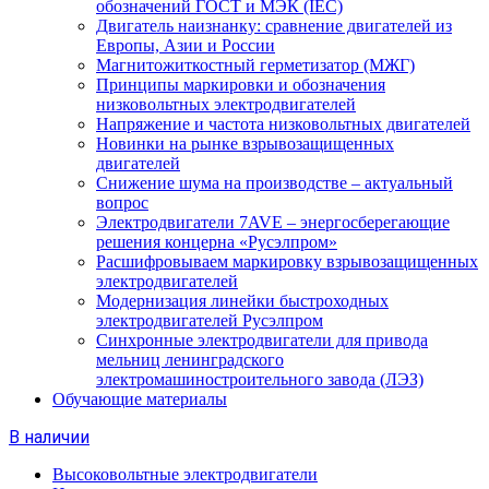
обозначений ГОСТ и МЭК (IEC)
Двигатель наизнанку: сравнение двигателей из
Европы, Азии и России
Магнитожиткостный герметизатор (МЖГ)
Принципы маркировки и обозначения
низковольтных электродвигателей
Напряжение и частота низковольтных двигателей
Новинки на рынке взрывозащищенных
двигателей
Снижение шума на производстве – актуальный
вопрос
Электродвигатели 7AVE – энергосберегающие
решения концерна «Русэлпром»
Расшифровываем маркировку взрывозащищенных
электродвигателей
Модернизация линейки быстроходных
электродвигателей Русэлпром
Синхронные электродвигатели для привода
мельниц ленинградского
электромашиностроительного завода (ЛЭЗ)
Обучающие материалы
В наличии
Высоковольтные электродвигатели