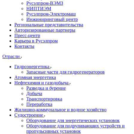
Русэлпром-ВЭМЗ
НИПТИЭМ
Русэлпром-Электромаш
Инжиниринговый центр
Региональные представительства
Авторизированные партнеры
Пресс-центр
Карьера в Русэлпром
Контакты
Отрасли
Гидроэнергетика
Запасные части для гидрогенераторов
Атомная энергетика
Нефтехимия и газодобыча
Разведка и бурение
Добыча
Транспортировка
Переработка
Жилищно-коммунальное и водное хозяйство
Судостроение
Оборудование для энергетических установок
Оборудование для подруливающих устройств и
пропульсивных установок