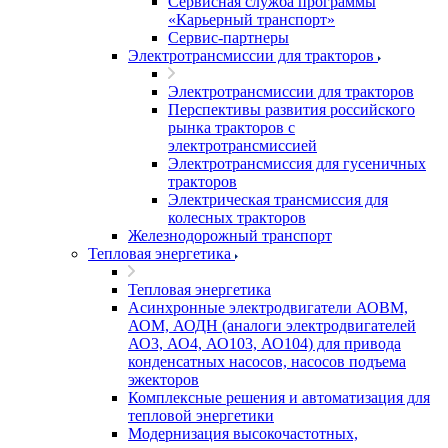
Сервисная служба программы
«Карьерный транспорт»
Сервис-партнеры
Электротрансмиссии для тракторов
Электротрансмиссии для тракторов
Перспективы развития российского
рынка тракторов с
электротрансмиссией
Электротрансмиссия для гусеничных
тракторов
Электрическая трансмиссия для
колесных тракторов
Железнодорожный транспорт
Тепловая энергетика
Тепловая энергетика
Асинхронные электродвигатели АОВМ,
АОМ, АОДН (аналоги электродвигателей
АО3, АО4, АО103, АО104) для привода
конденсатных насосов, насосов подъема
эжекторов
Комплексные решения и автоматизация для
тепловой энергетики
Модернизация высокочастотных,