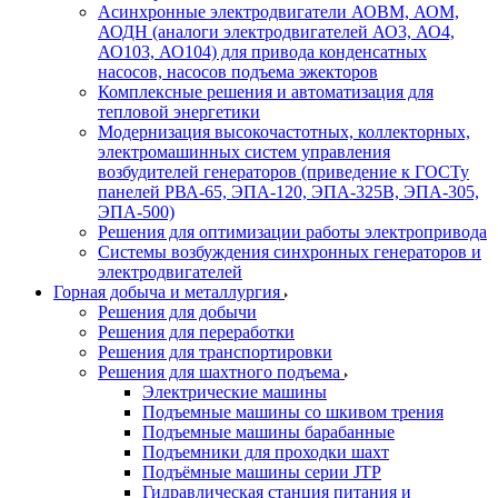
Асинхронные электродвигатели АОВМ, АОМ,
АОДН (аналоги электродвигателей АО3, АО4,
АО103, АО104) для привода конденсатных
насосов, насосов подъема эжекторов
Комплексные решения и автоматизация для
тепловой энергетики
Модернизация высокочастотных, коллекторных,
электромашинных систем управления
возбудителей генераторов (приведение к ГОСТу
панелей РВА-65, ЭПА-120, ЭПА-325В, ЭПА-305,
ЭПА-500)
Решения для оптимизации работы электропривода
Системы возбуждения синхронных генераторов и
электродвигателей
Горная добыча и металлургия
Решения для добычи
Решения для переработки
Решения для транспортировки
Решения для шахтного подъема
Электрические машины
Подъемные машины со шкивом трения
Подъемные машины барабанные
Подъемники для проходки шахт
Подъёмные машины серии JTP
Гидравлическая станция питания и