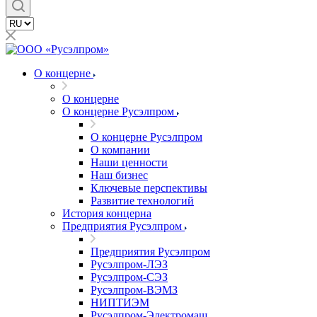
О концерне
О концерне
О концерне Русэлпром
О концерне Русэлпром
О компании
Наши ценности
Наш бизнес
Ключевые перспективы
Развитие технологий
История концерна
Предприятия Русэлпром
Предприятия Русэлпром
Русэлпром-ЛЭЗ
Русэлпром-СЭЗ
Русэлпром-ВЭМЗ
НИПТИЭМ
Русэлпром-Электромаш