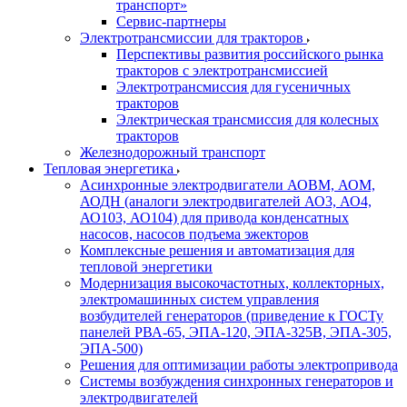
транспорт»
Сервис-партнеры
Электротрансмиссии для тракторов
Перспективы развития российского рынка
тракторов с электротрансмиссией
Электротрансмиссия для гусеничных
тракторов
Электрическая трансмиссия для колесных
тракторов
Железнодорожный транспорт
Тепловая энергетика
Асинхронные электродвигатели АОВМ, АОМ,
АОДН (аналоги электродвигателей АО3, АО4,
АО103, АО104) для привода конденсатных
насосов, насосов подъема эжекторов
Комплексные решения и автоматизация для
тепловой энергетики
Модернизация высокочастотных, коллекторных,
электромашинных систем управления
возбудителей генераторов (приведение к ГОСТу
панелей РВА-65, ЭПА-120, ЭПА-325В, ЭПА-305,
ЭПА-500)
Решения для оптимизации работы электропривода
Системы возбуждения синхронных генераторов и
электродвигателей