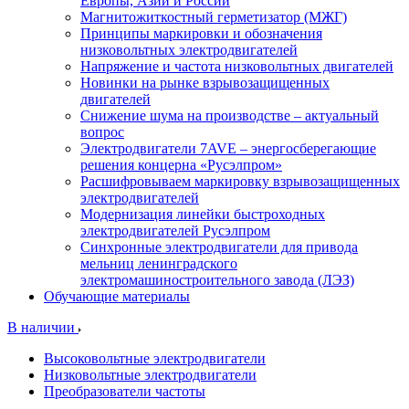
Европы, Азии и России
Магнитожиткостный герметизатор (МЖГ)
Принципы маркировки и обозначения
низковольтных электродвигателей
Напряжение и частота низковольтных двигателей
Новинки на рынке взрывозащищенных
двигателей
Снижение шума на производстве – актуальный
вопрос
Электродвигатели 7AVE – энергосберегающие
решения концерна «Русэлпром»
Расшифровываем маркировку взрывозащищенных
электродвигателей
Модернизация линейки быстроходных
электродвигателей Русэлпром
Синхронные электродвигатели для привода
мельниц ленинградского
электромашиностроительного завода (ЛЭЗ)
Обучающие материалы
В наличии
Высоковольтные электродвигатели
Низковольтные электродвигатели
Преобразователи частоты