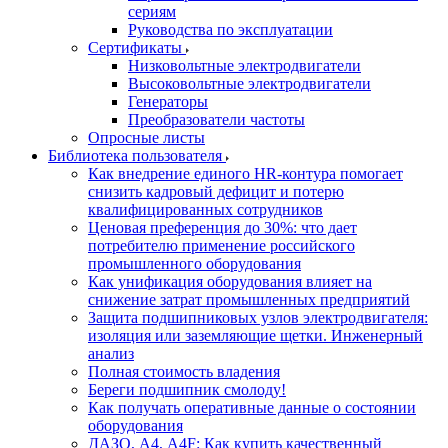
сериям
Руководства по эксплуатации
Сертификаты
Низковольтные электродвигатели
Высоковольтные электродвигатели
Генераторы
Преобразователи частоты
Опросные листы
Библиотека пользователя
Как внедрение единого HR-контура помогает
снизить кадровый дефицит и потерю
квалифицированных сотрудников
Ценовая преференция до 30%: что дает
потребителю применение российского
промышленного оборудования
Как унификация оборудования влияет на
снижение затрат промышленных предприятий
Защита подшипниковых узлов электродвигателя:
изоляция или заземляющие щетки. Инженерный
анализ
Полная стоимость владения
Береги подшипник смолоду!
Как получать оперативные данные о состоянии
оборудования
ДАЗО, А4, А4F: Как купить качественный