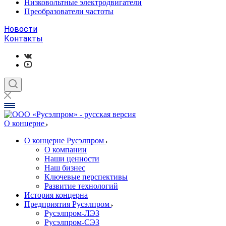
Низковольтные электродвигатели
Преобразователи частоты
Новости
Контакты
О концерне
О концерне Русэлпром
О компании
Наши ценности
Наш бизнес
Ключевые перспективы
Развитие технологий
История концерна
Предприятия Русэлпром
Русэлпром-ЛЭЗ
Русэлпром-СЭЗ