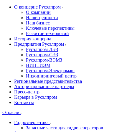
О концерне Русэлпром
О компании
Наши ценности
Наш бизнес
Ключевые перспективы
Развитие технологий
История концерна
Предприятия Русэлпром
Русэлпром-ЛЭЗ
Русэлпром-СЭЗ
Русэлпром-ВЭМЗ
НИПТИЭМ
Русэлпром-Электромаш
Инжиниринговый центр
Региональные представительства
Авторизированные партнеры
Пресс-центр
Карьера в Русэлпром
Контакты
Отрасли
Гидроэнергетика
Запасные части для гидрогенераторов