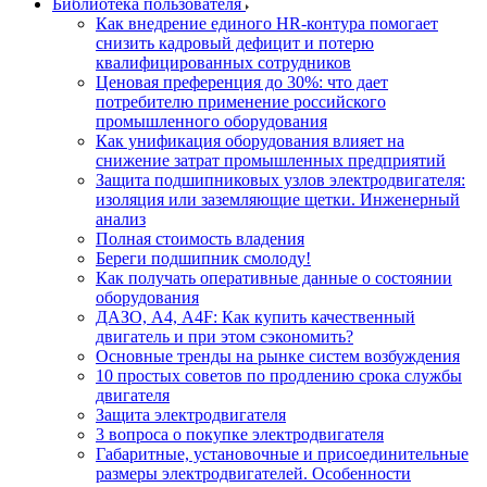
Библиотека пользователя
Как внедрение единого HR-контура помогает
снизить кадровый дефицит и потерю
квалифицированных сотрудников
Ценовая преференция до 30%: что дает
потребителю применение российского
промышленного оборудования
Как унификация оборудования влияет на
снижение затрат промышленных предприятий
Защита подшипниковых узлов электродвигателя:
изоляция или заземляющие щетки. Инженерный
анализ
Полная стоимость владения
Береги подшипник смолоду!
Как получать оперативные данные о состоянии
оборудования
ДАЗО, А4, А4F: Как купить качественный
двигатель и при этом сэкономить?
Основные тренды на рынке систем возбуждения
10 простых советов по продлению срока службы
двигателя
Защита электродвигателя
3 вопроса о покупке электродвигателя
Габаритные, установочные и присоединительные
размеры электродвигателей. Особенности