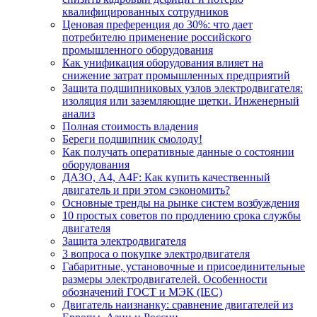
квалифицированных сотрудников
Ценовая преференция до 30%: что дает
потребителю применение российского
промышленного оборудования
Как унификация оборудования влияет на
снижение затрат промышленных предприятий
Защита подшипниковых узлов электродвигателя:
изоляция или заземляющие щетки. Инженерный
анализ
Полная стоимость владения
Береги подшипник смолоду!
Как получать оперативные данные о состоянии
оборудования
ДАЗО, А4, А4F: Как купить качественный
двигатель и при этом сэкономить?
Основные тренды на рынке систем возбуждения
10 простых советов по продлению срока службы
двигателя
Защита электродвигателя
3 вопроса о покупке электродвигателя
Габаритные, установочные и присоединительные
размеры электродвигателей. Особенности
обозначений ГОСТ и МЭК (IEC)
Двигатель наизнанку: сравнение двигателей из