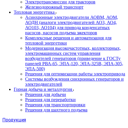
Электротрансмиссии для тракторов
Железнодорожный транспорт
Тепловая энергетика
Асинхронные электродвигатели АОВМ, АОМ,
АОДН (аналоги электродвигателей АО3, АО4,
АО103, АО104) для привода конденсатных
насосов, насосов подъема эжекторов
Комплексные решения и автоматизация для
тепловой энергетики
Модернизация высокочастотных, коллекторных,
электромашинных систем управления
возбудителей генераторов (приведение к ГОСТу
панелей РВА-65, ЭПА-120, ЭПА-325В, ЭПА-305,
ЭПА-500)
Решения для оптимизации работы электропривода
Системы возбуждения синхронных генераторов и
электродвигателей
Горная добыча и металлургия
Решения для добычи
Решения для переработки
Решения для транспортировки
Решения для шахтного подъема
Продукция