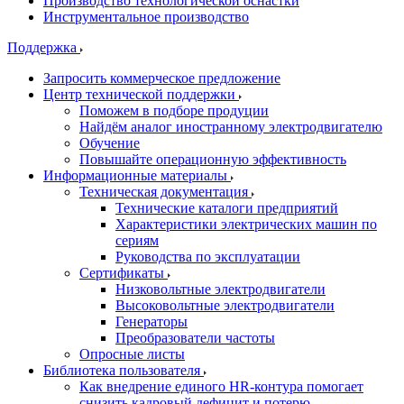
Производство технологической оснастки
Инструментальное производство
Поддержка
Запросить коммерческое предложение
Центр технической поддержки
Поможем в подборе продуции
Найдём аналог иностранному электродвигателю
Обучение
Повышайте операционную эффективность
Информационные материалы
Техническая документация
Технические каталоги предприятий
Характеристики электрических машин по
сериям
Руководства по эксплуатации
Сертификаты
Низковольтные электродвигатели
Высоковольтные электродвигатели
Генераторы
Преобразователи частоты
Опросные листы
Библиотека пользователя
Как внедрение единого HR-контура помогает
снизить кадровый дефицит и потерю