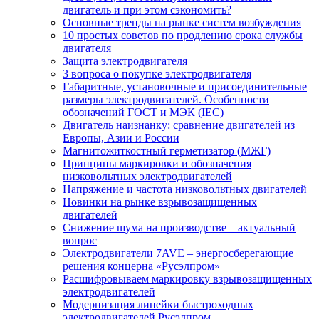
двигатель и при этом сэкономить?
Основные тренды на рынке систем возбуждения
10 простых советов по продлению срока службы
двигателя
Защита электродвигателя
3 вопроса о покупке электродвигателя
Габаритные, установочные и присоединительные
размеры электродвигателей. Особенности
обозначений ГОСТ и МЭК (IEC)
Двигатель наизнанку: сравнение двигателей из
Европы, Азии и России
Магнитожиткостный герметизатор (МЖГ)
Принципы маркировки и обозначения
низковольтных электродвигателей
Напряжение и частота низковольтных двигателей
Новинки на рынке взрывозащищенных
двигателей
Снижение шума на производстве – актуальный
вопрос
Электродвигатели 7AVE – энергосберегающие
решения концерна «Русэлпром»
Расшифровываем маркировку взрывозащищенных
электродвигателей
Модернизация линейки быстроходных
электродвигателей Русэлпром