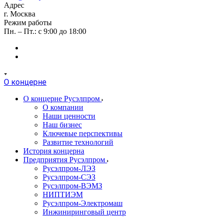
Адрес
г. Москва
Режим работы
Пн. – Пт.: с 9:00 до 18:00
О концерне
О концерне Русэлпром
О компании
Наши ценности
Наш бизнес
Ключевые перспективы
Развитие технологий
История концерна
Предприятия Русэлпром
Русэлпром-ЛЭЗ
Русэлпром-СЭЗ
Русэлпром-ВЭМЗ
НИПТИЭМ
Русэлпром-Электромаш
Инжиниринговый центр