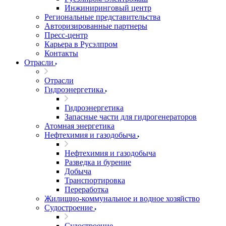
Инжиниринговый центр
Региональные представительства
Авторизированные партнеры
Пресс-центр
Карьера в Русэлпром
Контакты
Отрасли
Отрасли
Гидроэнергетика
Гидроэнергетика
Запасные части для гидрогенераторов
Атомная энергетика
Нефтехимия и газодобыча
Нефтехимия и газодобыча
Разведка и бурение
Добыча
Транспортировка
Переработка
Жилищно-коммунальное и водное хозяйство
Судостроение
Судостроение