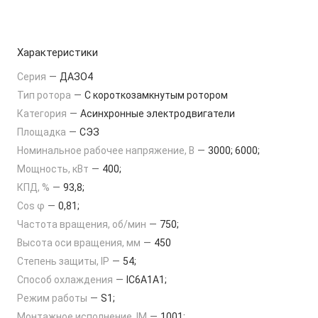
Характеристики
Серия
—
ДАЗО4
Тип ротора
—
С короткозамкнутым ротором
Категория
—
Асинхронные электродвигатели
Площадка
—
СЭЗ
Номинальное рабочее напряжение, В
—
3000; 6000;
Мощность, кВт
—
400;
КПД, %
—
93,8;
Cos φ
—
0,81;
Частота вращения, об/мин
—
750;
Высота оси вращения, мм
—
450
Степень защиты, IP
—
54;
Способ охлаждения
—
IC6A1А1;
Режим работы
—
S1;
Монтажное исполнение, IM
—
1001;