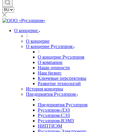
О концерне
О концерне
О концерне Русэлпром
О концерне Русэлпром
О компании
Наши ценности
Наш бизнес
Ключевые перспективы
Развитие технологий
История концерна
Предприятия Русэлпром
Предприятия Русэлпром
Русэлпром-ЛЭЗ
Русэлпром-СЭЗ
Русэлпром-ВЭМЗ
НИПТИЭМ
Русэлпром-Электромаш