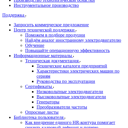
Производство технологической оснастки
Инструментальное производство
Поддержка
Запросить коммерческое предложение
Центр технической поддержки
Поможем в подборе продуции
Найдём аналог иностранному электродвигателю
Обучение
Повышайте операционную эффективность
Информационные материалы
Техническая документация
Технические каталоги предприятий
Характеристики электрических машин по
сериям
Руководства по эксплуатации
Сертификаты
Низковольтные электродвигатели
Высоковольтные электродвигатели
Генераторы
Преобразователи частоты
Опросные листы
Библиотека пользователя
Как внедрение единого HR-контура помогает
снизить кадровый дефицит и потерю