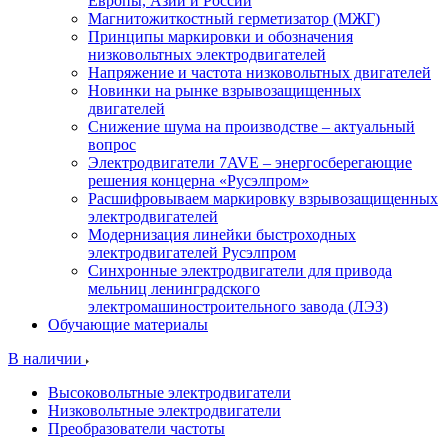
Европы, Азии и России
Магнитожиткостный герметизатор (МЖГ)
Принципы маркировки и обозначения
низковольтных электродвигателей
Напряжение и частота низковольтных двигателей
Новинки на рынке взрывозащищенных
двигателей
Снижение шума на производстве – актуальный
вопрос
Электродвигатели 7AVE – энергосберегающие
решения концерна «Русэлпром»
Расшифровываем маркировку взрывозащищенных
электродвигателей
Модернизация линейки быстроходных
электродвигателей Русэлпром
Синхронные электродвигатели для привода
мельниц ленинградского
электромашиностроительного завода (ЛЭЗ)
Обучающие материалы
В наличии
Высоковольтные электродвигатели
Низковольтные электродвигатели
Преобразователи частоты