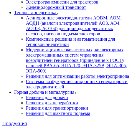
Электротрансмиссии для тракторов
Железнодорожный транспорт
Тепловая энергетика
Асинхронные электродвигатели АОВМ, АОМ,
АОДН (аналоги электродвигателей АО3, АО4,
АО103, АО104) для привода конденсатных
насосов, насосов подъема эжекторов
Комплексные решения и автоматизация для
тепловой энергетики
Модернизация высокочастотных, коллекторных,
электромашинных систем управления
возбудителей генераторов (приведение к ГОСТу
панелей РВА-65, ЭПА-120, ЭПА-325В, ЭПА-305,
ЭПА-500)
Решения для оптимизации работы электропривода
Системы возбуждения синхронных генераторов и
электродвигателей
Горная добыча и металлургия
Решения для добычи
Решения для переработки
Решения для транспортировки
Решения для шахтного подъема
Продукция