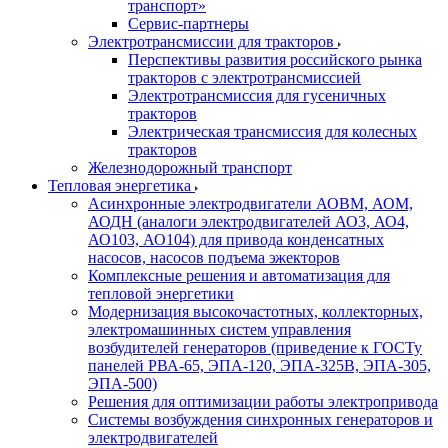
транспорт»
Сервис-партнеры
Электротрансмиссии для тракторов
Перспективы развития российского рынка
тракторов с электротрансмиссией
Электротрансмиссия для гусеничных
тракторов
Электрическая трансмиссия для колесных
тракторов
Железнодорожный транспорт
Тепловая энергетика
Асинхронные электродвигатели АОВМ, АОМ,
АОДН (аналоги электродвигателей АО3, АО4,
АО103, АО104) для привода конденсатных
насосов, насосов подъема эжекторов
Комплексные решения и автоматизация для
тепловой энергетики
Модернизация высокочастотных, коллекторных,
электромашинных систем управления
возбудителей генераторов (приведение к ГОСТу
панелей РВА-65, ЭПА-120, ЭПА-325В, ЭПА-305,
ЭПА-500)
Решения для оптимизации работы электропривода
Системы возбуждения синхронных генераторов и
электродвигателей