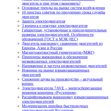
двигатель и при этом сэкономить?
Основные тренды на рынке систем возбуждения
10 простых советов по продлению срока службы
двигателя
Защита электродвигателя
3 вопроса о покупке электродвигателя
Габаритные, установочные и присоединительные
размеры электродвигателей. Особенности
обозначений ГОСТ и МЭК (IEC)
Двигатель наизнанку: сравнение двигателей из
Европы, Азии и России
Магнитожиткостный герметизатор (МЖГ)
Принципы маркировки и обозначения
низковольтных электродвигателей
Напряжение и частота низковольтных двигателей
Новинки на рынке взрывозащищенных
двигателей
Снижение шума на производстве – актуальный
вопрос
Электродвигатели 7AVE – энергосберегающие
решения концерна «Русэлпром»
Расшифровываем маркировку взрывозащищенных
электродвигателей
Модернизация линейки быстроходных
электродвигателей Русэлпром