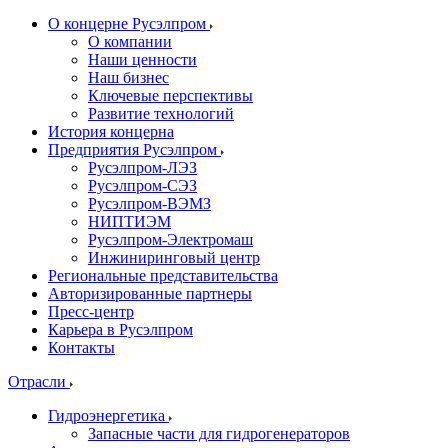
О концерне Русэлпром
О компании
Наши ценности
Наш бизнес
Ключевые перспективы
Развитие технологий
История концерна
Предприятия Русэлпром
Русэлпром-ЛЭЗ
Русэлпром-СЭЗ
Русэлпром-ВЭМЗ
НИПТИЭМ
Русэлпром-Электромаш
Инжиниринговый центр
Региональные представительства
Авторизированные партнеры
Пресс-центр
Карьера в Русэлпром
Контакты
Отрасли
Гидроэнергетика
Запасные части для гидрогенераторов