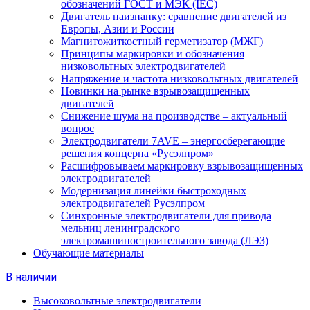
обозначений ГОСТ и МЭК (IEC)
Двигатель наизнанку: сравнение двигателей из
Европы, Азии и России
Магнитожиткостный герметизатор (МЖГ)
Принципы маркировки и обозначения
низковольтных электродвигателей
Напряжение и частота низковольтных двигателей
Новинки на рынке взрывозащищенных
двигателей
Снижение шума на производстве – актуальный
вопрос
Электродвигатели 7AVE – энергосберегающие
решения концерна «Русэлпром»
Расшифровываем маркировку взрывозащищенных
электродвигателей
Модернизация линейки быстроходных
электродвигателей Русэлпром
Синхронные электродвигатели для привода
мельниц ленинградского
электромашиностроительного завода (ЛЭЗ)
Обучающие материалы
В наличии
Высоковольтные электродвигатели