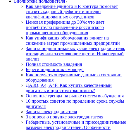
Библиотека пользователя
Как внедрение единого HR-контура помогает
снизить кадровый дефицит и потерю
квалифицированных сотрудников
Ценовая преференция до 30%: что дает
потребителю применение российского
промышленного оборудования
Как унификация оборудования влияет на
снижение затрат промышленных предприятий
Защита подшипниковых узлов электродвигателя:
изоляция или заземляющие щетки. Инженерный
анализ
Полная стоимость владения
Береги подшипник смолоду!
Как получать оперативные данные о состоянии
оборудования
ДАЗО, А4, А4F: Как купить качественный
двигатель и при этом сэкономить?
Основные тренды на рынке систем возбуждения
10 простых советов по продлению срока службы
двигателя
Защита электродвигателя
3 вопроса о покупке электродвигателя
Габаритные, установочные и присоединительные
размеры электродвигателей. Особенности