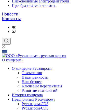
Низковольтные электродвигатели
Преобразователи частоты
Новости
Контакты
О концерне
О концерне Русэлпром
О компании
Наши ценности
Наш бизнес
Ключевые перспективы
Развитие технологий
История концерна
Предприятия Русэлпром
Русэлпром-ЛЭЗ
Русэлпром-СЭЗ