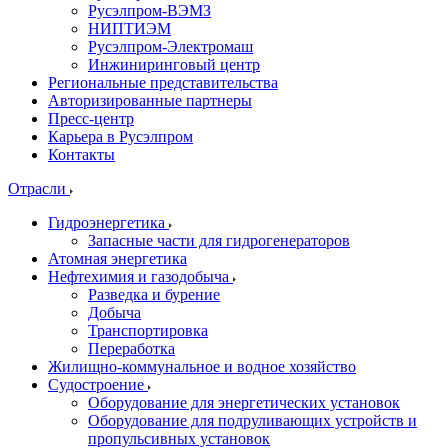
Русэлпром-ВЭМЗ
НИПТИЭМ
Русэлпром-Электромаш
Инжиниринговый центр
Региональные представительства
Авторизированные партнеры
Пресс-центр
Карьера в Русэлпром
Контакты
Отрасли
Гидроэнергетика
Запасные части для гидрогенераторов
Атомная энергетика
Нефтехимия и газодобыча
Разведка и бурение
Добыча
Транспортировка
Переработка
Жилищно-коммунальное и водное хозяйство
Судостроение
Оборудование для энергетических установок
Оборудование для подруливающих устройств и
пропульсивных установок