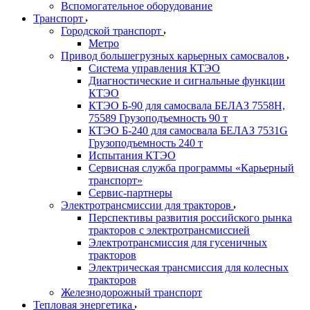
Вспомогательное оборудование
Транспорт
Городской транспорт
Метро
Привод большегрузных карьерных самосвалов
Система управления КТЭО
Диагностические и сигнальные функции
КТЭО
КТЭО Б-90 для самосвала БЕЛАЗ 7558H,
75589 Грузоподъемность 90 т
КТЭО Б-240 для самосвала БЕЛАЗ 7531G
Грузоподъемность 240 т
Испытания КТЭО
Сервисная служба программы «Карьерный
транспорт»
Сервис-партнеры
Электротрансмиссии для тракторов
Перспективы развития российского рынка
тракторов с электротрансмиссией
Электротрансмиссия для гусеничных
тракторов
Электрическая трансмиссия для колесных
тракторов
Железнодорожный транспорт
Тепловая энергетика