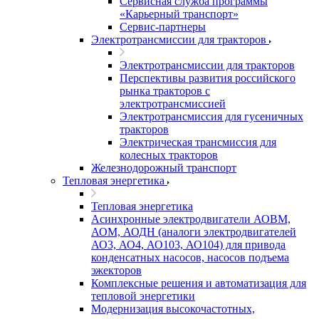
Сервисная служба программы
«Карьерный транспорт»
Сервис-партнеры
Электротрансмиссии для тракторов
Электротрансмиссии для тракторов
Перспективы развития российского
рынка тракторов с
электротрансмиссией
Электротрансмиссия для гусеничных
тракторов
Электрическая трансмиссия для
колесных тракторов
Железнодорожный транспорт
Тепловая энергетика
Тепловая энергетика
Асинхронные электродвигатели АОВМ,
АОМ, АОДН (аналоги электродвигателей
АО3, АО4, АО103, АО104) для привода
конденсатных насосов, насосов подъема
эжекторов
Комплексные решения и автоматизация для
тепловой энергетики
Модернизация высокочастотных,