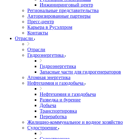
Инжиниринговый центр
Региональные представительства
Авторизированные партнеры
Пресс-центр
Карьера в Русэлпром
Контакты
Отрасли
Отрасли
Гидроэнергетика
Гидроэнергетика
Запасные части для гидрогенераторов
Атомная энергетика
Нефтехимия и газодобыча
Нефтехимия и газодобыча
Разведка и бурение
Добыча
Транспортировка
Переработка
Жилищно-коммунальное и водное хозяйство
Судостроение
Судостроение