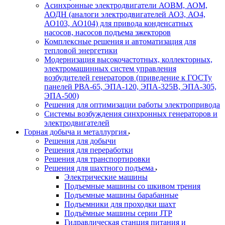
Асинхронные электродвигатели АОВМ, АОМ,
АОДН (аналоги электродвигателей АО3, АО4,
АО103, АО104) для привода конденсатных
насосов, насосов подъема эжекторов
Комплексные решения и автоматизация для
тепловой энергетики
Модернизация высокочастотных, коллекторных,
электромашинных систем управления
возбудителей генераторов (приведение к ГОСТу
панелей РВА-65, ЭПА-120, ЭПА-325В, ЭПА-305,
ЭПА-500)
Решения для оптимизации работы электропривода
Системы возбуждения синхронных генераторов и
электродвигателей
Горная добыча и металлургия
Решения для добычи
Решения для переработки
Решения для транспортировки
Решения для шахтного подъема
Электрические машины
Подъемные машины со шкивом трения
Подъемные машины барабанные
Подъемники для проходки шахт
Подъёмные машины серии JTP
Гидравлическая станция питания и