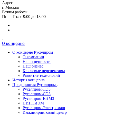
Адрес
г. Москва
Режим работы
Пн. – Пт.: с 9:00 до 18:00
О концерне
О концерне Русэлпром
О компании
Наши ценности
Наш бизнес
Ключевые перспективы
Развитие технологий
История концерна
Предприятия Русэлпром
Русэлпром-ЛЭЗ
Русэлпром-СЭЗ
Русэлпром-ВЭМЗ
НИПТИЭМ
Русэлпром-Электромаш
Инжиниринговый центр