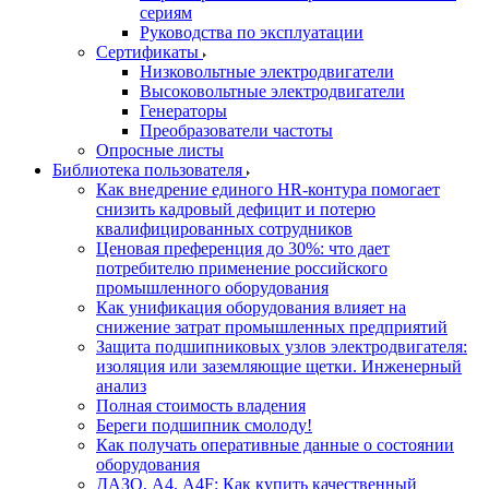
сериям
Руководства по эксплуатации
Сертификаты
Низковольтные электродвигатели
Высоковольтные электродвигатели
Генераторы
Преобразователи частоты
Опросные листы
Библиотека пользователя
Как внедрение единого HR-контура помогает
снизить кадровый дефицит и потерю
квалифицированных сотрудников
Ценовая преференция до 30%: что дает
потребителю применение российского
промышленного оборудования
Как унификация оборудования влияет на
снижение затрат промышленных предприятий
Защита подшипниковых узлов электродвигателя:
изоляция или заземляющие щетки. Инженерный
анализ
Полная стоимость владения
Береги подшипник смолоду!
Как получать оперативные данные о состоянии
оборудования
ДАЗО, А4, А4F: Как купить качественный