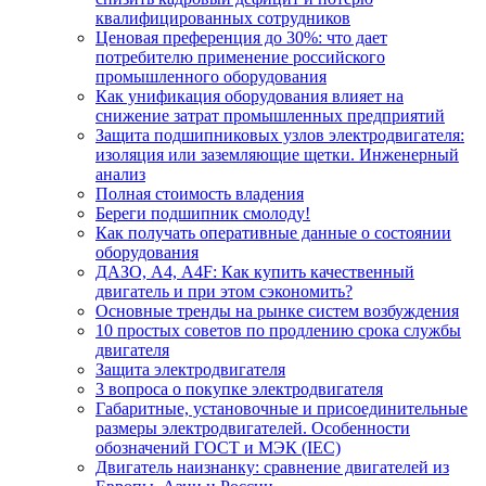
квалифицированных сотрудников
Ценовая преференция до 30%: что дает
потребителю применение российского
промышленного оборудования
Как унификация оборудования влияет на
снижение затрат промышленных предприятий
Защита подшипниковых узлов электродвигателя:
изоляция или заземляющие щетки. Инженерный
анализ
Полная стоимость владения
Береги подшипник смолоду!
Как получать оперативные данные о состоянии
оборудования
ДАЗО, А4, А4F: Как купить качественный
двигатель и при этом сэкономить?
Основные тренды на рынке систем возбуждения
10 простых советов по продлению срока службы
двигателя
Защита электродвигателя
3 вопроса о покупке электродвигателя
Габаритные, установочные и присоединительные
размеры электродвигателей. Особенности
обозначений ГОСТ и МЭК (IEC)
Двигатель наизнанку: сравнение двигателей из