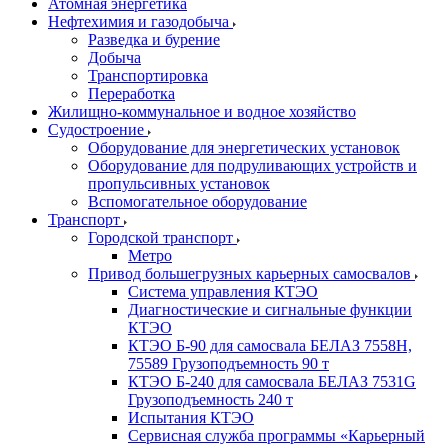
Атомная энергетика
Нефтехимия и газодобыча
Разведка и бурение
Добыча
Транспортировка
Переработка
Жилищно-коммунальное и водное хозяйство
Судостроение
Оборудование для энергетических установок
Оборудование для подруливающих устройств и
пропульсивных установок
Вспомогательное оборудование
Транспорт
Городской транспорт
Метро
Привод большегрузных карьерных самосвалов
Система управления КТЭО
Диагностические и сигнальные функции
КТЭО
КТЭО Б-90 для самосвала БЕЛАЗ 7558H,
75589 Грузоподъемность 90 т
КТЭО Б-240 для самосвала БЕЛАЗ 7531G
Грузоподъемность 240 т
Испытания КТЭО
Сервисная служба программы «Карьерный