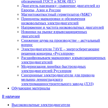
обозначений ГОСТ и МЭК (IEC)
Двигатель наизнанку: сравнение двигателей из
Европы, Азии и России
Магнитожиткостный герметизатор (МЖГ)
Принципы маркировки и обозначения
низковольтных электродвигателей
Напряжение и частота низковольтных двигателей
Новинки на рынке взрывозащищенных
двигателей
Снижение шума на производстве – актуальный
вопрос
Электродвигатели 7AVE – энергосберегающие
решения концерна «Русэлпром»
Расшифровываем маркировку взрывозащищенных
электродвигателей
Модернизация линейки быстроходных
электродвигателей Русэлпром
Синхронные электродвигатели для привода
мельниц ленинградского
электромашиностроительного завода (ЛЭЗ)
Обучающие материалы
В наличии
Высоковольтные электродвигатели