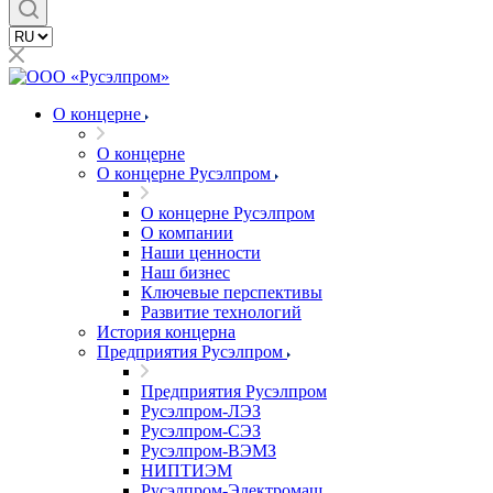
О концерне
О концерне
О концерне Русэлпром
О концерне Русэлпром
О компании
Наши ценности
Наш бизнес
Ключевые перспективы
Развитие технологий
История концерна
Предприятия Русэлпром
Предприятия Русэлпром
Русэлпром-ЛЭЗ
Русэлпром-СЭЗ
Русэлпром-ВЭМЗ
НИПТИЭМ
Русэлпром-Электромаш