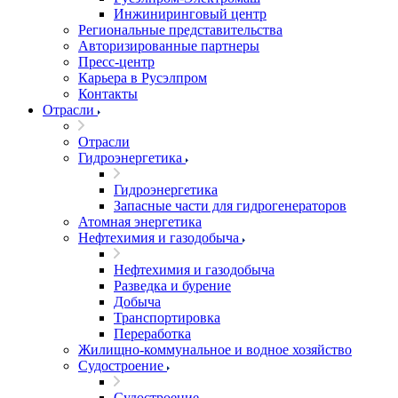
Инжиниринговый центр
Региональные представительства
Авторизированные партнеры
Пресс-центр
Карьера в Русэлпром
Контакты
Отрасли
Отрасли
Гидроэнергетика
Гидроэнергетика
Запасные части для гидрогенераторов
Атомная энергетика
Нефтехимия и газодобыча
Нефтехимия и газодобыча
Разведка и бурение
Добыча
Транспортировка
Переработка
Жилищно-коммунальное и водное хозяйство
Судостроение
Судостроение