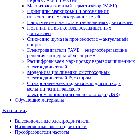
Европы, Азии и России
Магнитожиткостный герметизатор (МЖГ)
Принципы маркировки и обозначения
низковольтных электродвигателей
Напряжение и частота низковольтных двигателей
Новинки на рынке взрывозащищенных
двигателей
Снижение шума на производстве – актуальный
вопрос
Электродвигатели 7AVE – энергосберегающие
решения концерна «Русэлпром»
Расшифровываем маркировку взрывозащищенных
электродвигателей
Модернизация линейки быстроходных
электродвигателей Русэлпром
Синхронные электродвигатели для привода
мельниц ленинградского
электромашиностроительного завода (ЛЭЗ)
Обучающие материалы
В наличии
Высоковольтные электродвигатели
Низковольтные электродвигатели
Преобразователи частоты