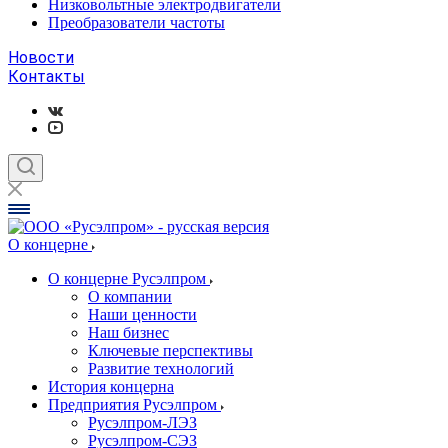
Низковольтные электродвигатели
Преобразователи частоты
Новости
Контакты
О концерне
О концерне Русэлпром
О компании
Наши ценности
Наш бизнес
Ключевые перспективы
Развитие технологий
История концерна
Предприятия Русэлпром
Русэлпром-ЛЭЗ
Русэлпром-СЭЗ