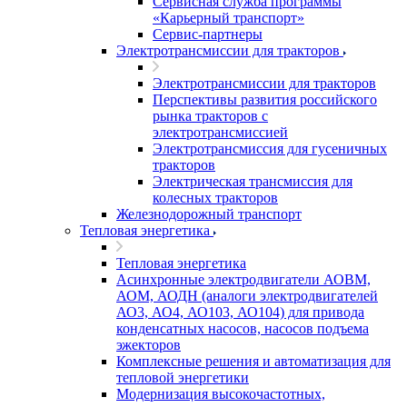
Сервисная служба программы
«Карьерный транспорт»
Сервис-партнеры
Электротрансмиссии для тракторов
Электротрансмиссии для тракторов
Перспективы развития российского
рынка тракторов с
электротрансмиссией
Электротрансмиссия для гусеничных
тракторов
Электрическая трансмиссия для
колесных тракторов
Железнодорожный транспорт
Тепловая энергетика
Тепловая энергетика
Асинхронные электродвигатели АОВМ,
АОМ, АОДН (аналоги электродвигателей
АО3, АО4, АО103, АО104) для привода
конденсатных насосов, насосов подъема
эжекторов
Комплексные решения и автоматизация для
тепловой энергетики
Модернизация высокочастотных,