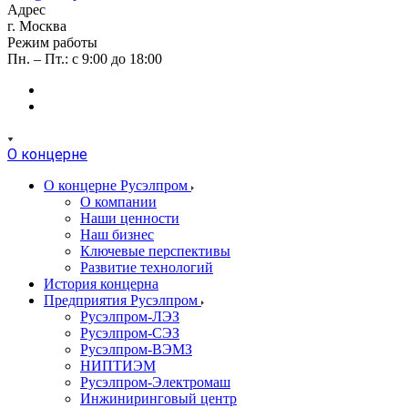
Адрес
г. Москва
Режим работы
Пн. – Пт.: с 9:00 до 18:00
О концерне
О концерне Русэлпром
О компании
Наши ценности
Наш бизнес
Ключевые перспективы
Развитие технологий
История концерна
Предприятия Русэлпром
Русэлпром-ЛЭЗ
Русэлпром-СЭЗ
Русэлпром-ВЭМЗ
НИПТИЭМ
Русэлпром-Электромаш
Инжиниринговый центр