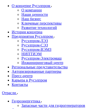
О концерне Русэлпром
О компании
Наши ценности
Наш бизнес
Ключевые перспективы
Развитие технологий
История концерна
Предприятия Русэлпром
Русэлпром-ЛЭЗ
Русэлпром-СЭЗ
Русэлпром-ВЭМЗ
НИПТИЭМ
Русэлпром-Электромаш
Инжиниринговый центр
Региональные представительства
Авторизированные партнеры
Пресс-центр
Карьера в Русэлпром
Контакты
Отрасли
Гидроэнергетика
Запасные части для гидрогенераторов