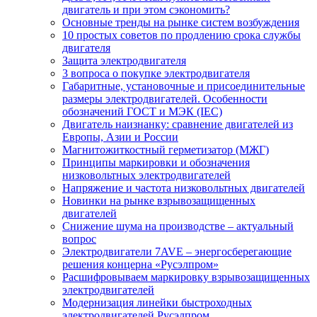
двигатель и при этом сэкономить?
Основные тренды на рынке систем возбуждения
10 простых советов по продлению срока службы
двигателя
Защита электродвигателя
3 вопроса о покупке электродвигателя
Габаритные, установочные и присоединительные
размеры электродвигателей. Особенности
обозначений ГОСТ и МЭК (IEC)
Двигатель наизнанку: сравнение двигателей из
Европы, Азии и России
Магнитожиткостный герметизатор (МЖГ)
Принципы маркировки и обозначения
низковольтных электродвигателей
Напряжение и частота низковольтных двигателей
Новинки на рынке взрывозащищенных
двигателей
Снижение шума на производстве – актуальный
вопрос
Электродвигатели 7AVE – энергосберегающие
решения концерна «Русэлпром»
Расшифровываем маркировку взрывозащищенных
электродвигателей
Модернизация линейки быстроходных
электродвигателей Русэлпром