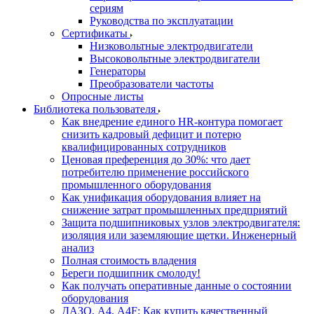
сериям
Руководства по эксплуатации
Сертификаты
Низковольтные электродвигатели
Высоковольтные электродвигатели
Генераторы
Преобразователи частоты
Опросные листы
Библиотека пользователя
Как внедрение единого HR-контура помогает
снизить кадровый дефицит и потерю
квалифицированных сотрудников
Ценовая преференция до 30%: что дает
потребителю применение российского
промышленного оборудования
Как унификация оборудования влияет на
снижение затрат промышленных предприятий
Защита подшипниковых узлов электродвигателя:
изоляция или заземляющие щетки. Инженерный
анализ
Полная стоимость владения
Береги подшипник смолоду!
Как получать оперативные данные о состоянии
оборудования
ДАЗО, А4, А4F: Как купить качественный