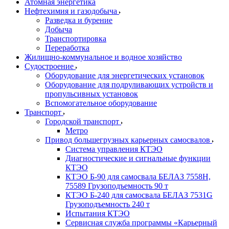
Атомная энергетика
Нефтехимия и газодобыча
Разведка и бурение
Добыча
Транспортировка
Переработка
Жилищно-коммунальное и водное хозяйство
Судостроение
Оборудование для энергетических установок
Оборудование для подруливающих устройств и
пропульсивных установок
Вспомогательное оборудование
Транспорт
Городской транспорт
Метро
Привод большегрузных карьерных самосвалов
Система управления КТЭО
Диагностические и сигнальные функции
КТЭО
КТЭО Б-90 для самосвала БЕЛАЗ 7558H,
75589 Грузоподъемность 90 т
КТЭО Б-240 для самосвала БЕЛАЗ 7531G
Грузоподъемность 240 т
Испытания КТЭО
Сервисная служба программы «Карьерный