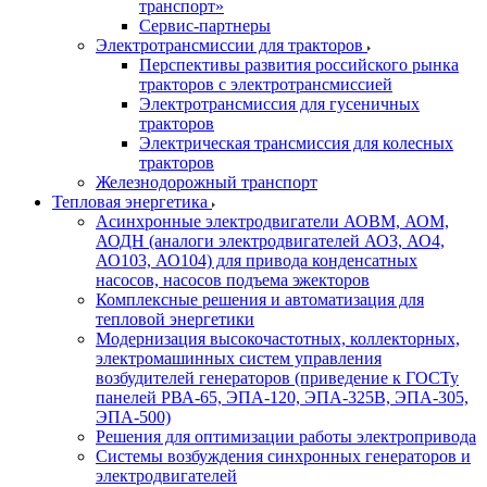
транспорт»
Сервис-партнеры
Электротрансмиссии для тракторов
Перспективы развития российского рынка
тракторов с электротрансмиссией
Электротрансмиссия для гусеничных
тракторов
Электрическая трансмиссия для колесных
тракторов
Железнодорожный транспорт
Тепловая энергетика
Асинхронные электродвигатели АОВМ, АОМ,
АОДН (аналоги электродвигателей АО3, АО4,
АО103, АО104) для привода конденсатных
насосов, насосов подъема эжекторов
Комплексные решения и автоматизация для
тепловой энергетики
Модернизация высокочастотных, коллекторных,
электромашинных систем управления
возбудителей генераторов (приведение к ГОСТу
панелей РВА-65, ЭПА-120, ЭПА-325В, ЭПА-305,
ЭПА-500)
Решения для оптимизации работы электропривода
Системы возбуждения синхронных генераторов и
электродвигателей