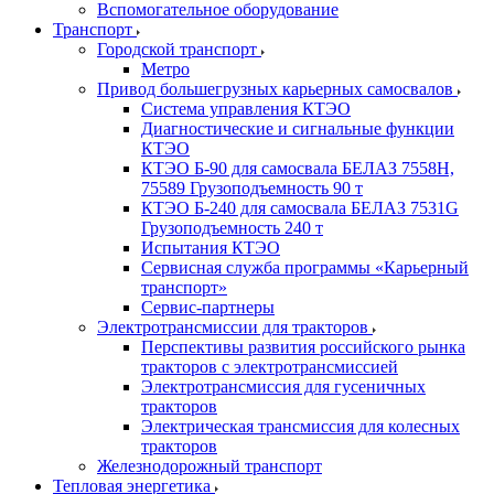
Вспомогательное оборудование
Транспорт
Городской транспорт
Метро
Привод большегрузных карьерных самосвалов
Система управления КТЭО
Диагностические и сигнальные функции
КТЭО
КТЭО Б-90 для самосвала БЕЛАЗ 7558H,
75589 Грузоподъемность 90 т
КТЭО Б-240 для самосвала БЕЛАЗ 7531G
Грузоподъемность 240 т
Испытания КТЭО
Сервисная служба программы «Карьерный
транспорт»
Сервис-партнеры
Электротрансмиссии для тракторов
Перспективы развития российского рынка
тракторов с электротрансмиссией
Электротрансмиссия для гусеничных
тракторов
Электрическая трансмиссия для колесных
тракторов
Железнодорожный транспорт
Тепловая энергетика