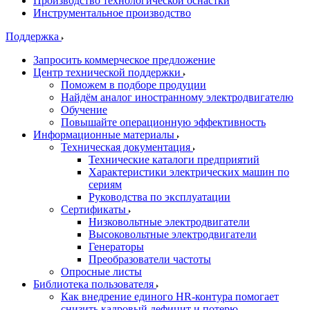
Производство технологической оснастки
Инструментальное производство
Поддержка
Запросить коммерческое предложение
Центр технической поддержки
Поможем в подборе продуции
Найдём аналог иностранному электродвигателю
Обучение
Повышайте операционную эффективность
Информационные материалы
Техническая документация
Технические каталоги предприятий
Характеристики электрических машин по
сериям
Руководства по эксплуатации
Сертификаты
Низковольтные электродвигатели
Высоковольтные электродвигатели
Генераторы
Преобразователи частоты
Опросные листы
Библиотека пользователя
Как внедрение единого HR-контура помогает
снизить кадровый дефицит и потерю