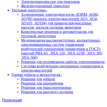
Электротрансмиссии для тракторов
Железнодорожный транспорт
Тепловая энергетика
Асинхронные электродвигатели АОВМ, АОМ,
АОДН (аналоги электродвигателей АО3, АО4,
АО103, АО104) для привода конденсатных
насосов, насосов подъема эжекторов
Комплексные решения и автоматизация для
тепловой энергетики
Модернизация высокочастотных, коллекторных,
электромашинных систем управления
возбудителей генераторов (приведение к ГОСТу
панелей РВА-65, ЭПА-120, ЭПА-325В, ЭПА-305,
ЭПА-500)
Решения для оптимизации работы электропривода
Системы возбуждения синхронных генераторов и
электродвигателей
Горная добыча и металлургия
Решения для добычи
Решения для переработки
Решения для транспортировки
Решения для шахтного подъема
Продукция