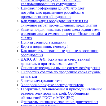
квалифицированных сотрудников
Ценовая преференция до 30%: что дает
потребителю применение российского
промышленного оборудования
Как унификация оборудования влияет на
снижение затрат промышленных предприятий
Защита подшипниковых узлов электродвигателя:
изоляция или заземляющие щетки. Инженерный
анализ
Полная стоимость владения
Береги подшипник смолоду!
Как получать оперативные данные о состоянии
оборудования
ДАЗО, А4, А4F: Как купить качественный
двигатель и при этом сэкономить?
Основные тренды на рынке систем возбуждения
10 простых советов по продлению срока службы
двигателя
Защита электродвигателя
3 вопроса о покупке электродвигателя
Габаритные, установочные и присоединительные
размеры электродвигателей. Особенности
обозначений ГОСТ и МЭК (IEC)
Двигатель наизнанку: сравнение двигателей из