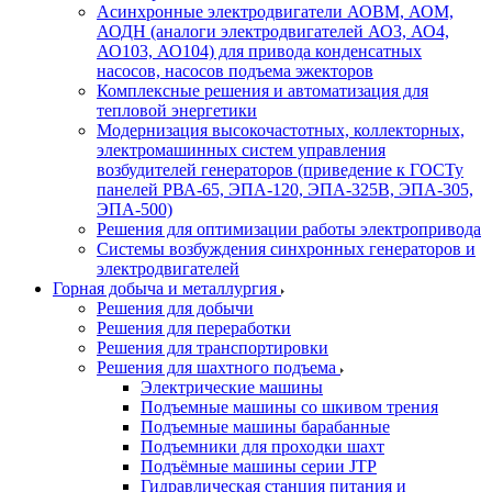
Асинхронные электродвигатели АОВМ, АОМ,
АОДН (аналоги электродвигателей АО3, АО4,
АО103, АО104) для привода конденсатных
насосов, насосов подъема эжекторов
Комплексные решения и автоматизация для
тепловой энергетики
Модернизация высокочастотных, коллекторных,
электромашинных систем управления
возбудителей генераторов (приведение к ГОСТу
панелей РВА-65, ЭПА-120, ЭПА-325В, ЭПА-305,
ЭПА-500)
Решения для оптимизации работы электропривода
Системы возбуждения синхронных генераторов и
электродвигателей
Горная добыча и металлургия
Решения для добычи
Решения для переработки
Решения для транспортировки
Решения для шахтного подъема
Электрические машины
Подъемные машины со шкивом трения
Подъемные машины барабанные
Подъемники для проходки шахт
Подъёмные машины серии JTP
Гидравлическая станция питания и