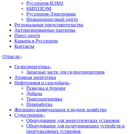
Русэлпром-ВЭМЗ
НИПТИЭМ
Русэлпром-Электромаш
Инжиниринговый центр
Региональные представительства
Авторизированные партнеры
Пресс-центр
Карьера в Русэлпром
Контакты
Отрасли
Гидроэнергетика
Запасные части для гидрогенераторов
Атомная энергетика
Нефтехимия и газодобыча
Разведка и бурение
Добыча
Транспортировка
Переработка
Жилищно-коммунальное и водное хозяйство
Судостроение
Оборудование для энергетических установок
Оборудование для подруливающих устройств и
пропульсивных установок