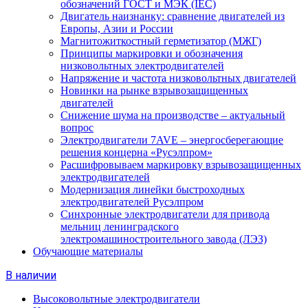
обозначений ГОСТ и МЭК (IEC)
Двигатель наизнанку: сравнение двигателей из
Европы, Азии и России
Магнитожиткостный герметизатор (МЖГ)
Принципы маркировки и обозначения
низковольтных электродвигателей
Напряжение и частота низковольтных двигателей
Новинки на рынке взрывозащищенных
двигателей
Снижение шума на производстве – актуальный
вопрос
Электродвигатели 7AVE – энергосберегающие
решения концерна «Русэлпром»
Расшифровываем маркировку взрывозащищенных
электродвигателей
Модернизация линейки быстроходных
электродвигателей Русэлпром
Синхронные электродвигатели для привода
мельниц ленинградского
электромашиностроительного завода (ЛЭЗ)
Обучающие материалы
В наличии
Высоковольтные электродвигатели