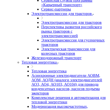
Сервисная служба программы
«Карьерный транспорт»
Сервис-партнеры
Электротрансмиссии для тракторов
Электротрансмиссии для тракторов
Перспективы развития российского
рынка тракторов с
электротрансмиссией
Электротрансмиссия для гусеничных
тракторов
Электрическая трансмиссия для
колесных тракторов
Железнодорожный транспорт
Тепловая энергетика
Тепловая энергетика
Асинхронные электродвигатели АОВМ,
АОМ, АОДН (аналоги электродвигателей
АО3, АО4, АО103, АО104) для привода
конденсатных насосов, насосов подъема
эжекторов
Комплексные решения и автоматизация для
тепловой энергетики
Модернизация высокочастотных,