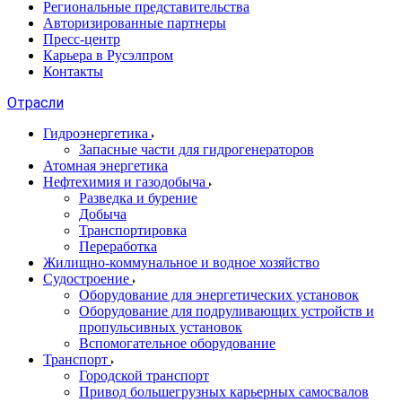
Региональные представительства
Авторизированные партнеры
Пресс-центр
Карьера в Русэлпром
Контакты
Отрасли
Гидроэнергетика
Запасные части для гидрогенераторов
Атомная энергетика
Нефтехимия и газодобыча
Разведка и бурение
Добыча
Транспортировка
Переработка
Жилищно-коммунальное и водное хозяйство
Судостроение
Оборудование для энергетических установок
Оборудование для подруливающих устройств и
пропульсивных установок
Вспомогательное оборудование
Транспорт
Городской транспорт
Привод большегрузных карьерных самосвалов