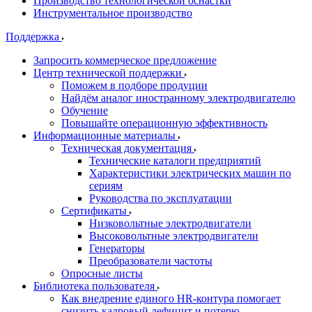
Производство технологической оснастки
Инструментальное производство
Поддержка
Запросить коммерческое предложение
Центр технической поддержки
Поможем в подборе продуции
Найдём аналог иностранному электродвигателю
Обучение
Повышайте операционную эффективность
Информационные материалы
Техническая документация
Технические каталоги предприятий
Характеристики электрических машин по
сериям
Руководства по эксплуатации
Сертификаты
Низковольтные электродвигатели
Высоковольтные электродвигатели
Генераторы
Преобразователи частоты
Опросные листы
Библиотека пользователя
Как внедрение единого HR-контура помогает
снизить кадровый дефицит и потерю