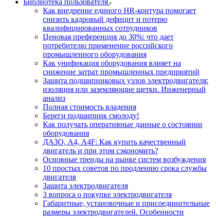
Библиотека пользователя
Как внедрение единого HR-контура помогает
снизить кадровый дефицит и потерю
квалифицированных сотрудников
Ценовая преференция до 30%: что дает
потребителю применение российского
промышленного оборудования
Как унификация оборудования влияет на
снижение затрат промышленных предприятий
Защита подшипниковых узлов электродвигателя:
изоляция или заземляющие щетки. Инженерный
анализ
Полная стоимость владения
Береги подшипник смолоду!
Как получать оперативные данные о состоянии
оборудования
ДАЗО, А4, А4F: Как купить качественный
двигатель и при этом сэкономить?
Основные тренды на рынке систем возбуждения
10 простых советов по продлению срока службы
двигателя
Защита электродвигателя
3 вопроса о покупке электродвигателя
Габаритные, установочные и присоединительные
размеры электродвигателей. Особенности