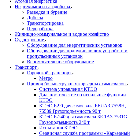
Атомная энергетика
Нефтехимия и газодобыча
Разведка и бурение
Добыча
Транспортировка
Переработка
Жилищно-коммунальное и водное хозяйство
Судостроение
Оборудование для энергетических установок
Оборудование для подруливающих устройств и
пропульсивных установок
Вспомогательное оборудование
Транспорт
Городской транспорт
Метро
Привод большегрузных карьерных самосвалов
Система управления КТЭО
Диагностические и сигнальные функции
КТЭО
КТЭО Б-90 для самосвала БЕЛАЗ 7558H,
75589 Грузоподъемность 90 т
КТЭО Б-240 для самосвала БЕЛАЗ 7531G
Грузоподъемность 240 т
Испытания КТЭО
Сервисная служба программы «Карьерный