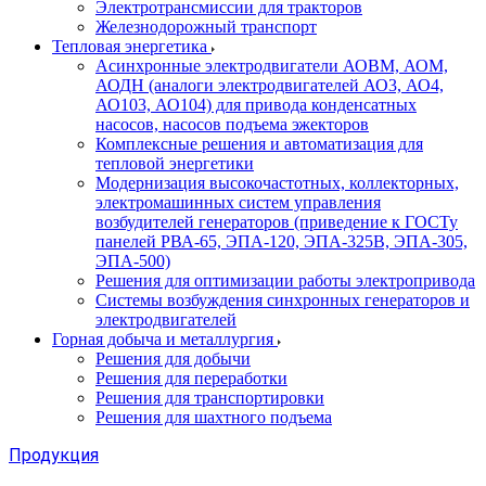
Электротрансмиссии для тракторов
Железнодорожный транспорт
Тепловая энергетика
Асинхронные электродвигатели АОВМ, АОМ,
АОДН (аналоги электродвигателей АО3, АО4,
АО103, АО104) для привода конденсатных
насосов, насосов подъема эжекторов
Комплексные решения и автоматизация для
тепловой энергетики
Модернизация высокочастотных, коллекторных,
электромашинных систем управления
возбудителей генераторов (приведение к ГОСТу
панелей РВА-65, ЭПА-120, ЭПА-325В, ЭПА-305,
ЭПА-500)
Решения для оптимизации работы электропривода
Системы возбуждения синхронных генераторов и
электродвигателей
Горная добыча и металлургия
Решения для добычи
Решения для переработки
Решения для транспортировки
Решения для шахтного подъема
Продукция