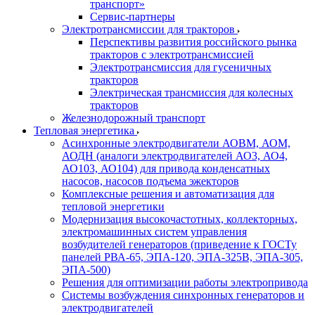
транспорт»
Сервис-партнеры
Электротрансмиссии для тракторов
Перспективы развития российского рынка
тракторов с электротрансмиссией
Электротрансмиссия для гусеничных
тракторов
Электрическая трансмиссия для колесных
тракторов
Железнодорожный транспорт
Тепловая энергетика
Асинхронные электродвигатели АОВМ, АОМ,
АОДН (аналоги электродвигателей АО3, АО4,
АО103, АО104) для привода конденсатных
насосов, насосов подъема эжекторов
Комплексные решения и автоматизация для
тепловой энергетики
Модернизация высокочастотных, коллекторных,
электромашинных систем управления
возбудителей генераторов (приведение к ГОСТу
панелей РВА-65, ЭПА-120, ЭПА-325В, ЭПА-305,
ЭПА-500)
Решения для оптимизации работы электропривода
Системы возбуждения синхронных генераторов и
электродвигателей