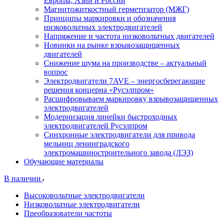
Европы, Азии и России
Магнитожиткостный герметизатор (МЖГ)
Принципы маркировки и обозначения
низковольтных электродвигателей
Напряжение и частота низковольтных двигателей
Новинки на рынке взрывозащищенных
двигателей
Снижение шума на производстве – актуальный
вопрос
Электродвигатели 7AVE – энергосберегающие
решения концерна «Русэлпром»
Расшифровываем маркировку взрывозащищенных
электродвигателей
Модернизация линейки быстроходных
электродвигателей Русэлпром
Синхронные электродвигатели для привода
мельниц ленинградского
электромашиностроительного завода (ЛЭЗ)
Обучающие материалы
В наличии
Высоковольтные электродвигатели
Низковольтные электродвигатели
Преобразователи частоты