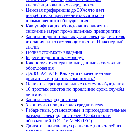
квалифицированных сотрудников
Ценовая преференция до 30%: что дает
потребителю применение российского
промышленного оборудования
Как унификация оборудования влияет на
снижение затрат промышленных предприятий
Защита подшипниковых узлов электродвигателя:
изоляция или заземляющие щетки. Инженерный
анализ
Полная стоимость владения
Береги подшипник смолоду!
Как получать оперативные данные о состоянии
оборудования
ДАЗО, А4, А4F: Как купить качественный
двигатель и при этом сэкономить?
Основные тренды на рынке систем возбуждения
10 простых советов по продлению срока службы
двигателя
Защита электродвигателя
3 вопроса о покупке электродвигателя
Габаритные, установочные и присоединительные
размеры электродвигателей. Особенности
обозначений ГОСТ и МЭК (IEC)
Двигатель наизнанку: сравнение двигателей из