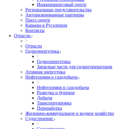
Инжиниринговый центр
Региональные представительства
Авторизированные партнеры
Пресс-центр
Карьера в Русэлпром
Контакты
Отрасли
Отрасли
Гидроэнергетика
Гидроэнергетика
Запасные части для гидрогенераторов
Атомная энергетика
Нефтехимия и газодобыча
Нефтехимия и газодобыча
Разведка и бурение
Добыча
Транспортировка
Переработка
Жилищно-коммунальное и водное хозяйство
Судостроение
Судостроение