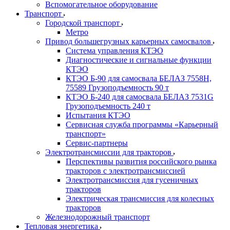
Вспомогательное оборудование
Транспорт
Городской транспорт
Метро
Привод большегрузных карьерных самосвалов
Система управления КТЭО
Диагностические и сигнальные функции
КТЭО
КТЭО Б-90 для самосвала БЕЛАЗ 7558H,
75589 Грузоподъемность 90 т
КТЭО Б-240 для самосвала БЕЛАЗ 7531G
Грузоподъемность 240 т
Испытания КТЭО
Сервисная служба программы «Карьерный
транспорт»
Сервис-партнеры
Электротрансмиссии для тракторов
Перспективы развития российского рынка
тракторов с электротрансмиссией
Электротрансмиссия для гусеничных
тракторов
Электрическая трансмиссия для колесных
тракторов
Железнодорожный транспорт
Тепловая энергетика