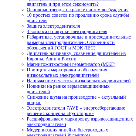
двигатель и при этом сэкономить?
Основные тренды на рынке систем возбуждения
10 простых советов по продлению срока службы
двигателя
Защита электродвигателя
3 вопроса о покупке электродвигателя
Габаритные, установочные и присоединительные
размеры электродвигателей. Особенности
обозначений ГОСТ и МЭК (IEC)
Двигатель наизнанку: сравнение двигателей из
Европы, Азии и России
Магнитожиткостный герметизатор (МЖГ)
Принципы маркировки и обозначения
низковольтных электродвигателей
Напряжение и частота низковольтных двигателей
Новинки на рынке взрывозащищенных
двигателей
Снижение шума на производстве – актуальный
вопрос
Электродвигатели 7AVE – энергосберегающие
решения концерна «Русэлпром»
Расшифровываем маркировку взрывозащищенных
электродвигателей
Модернизация линейки быстроходных
электродвигателей Русэлпром