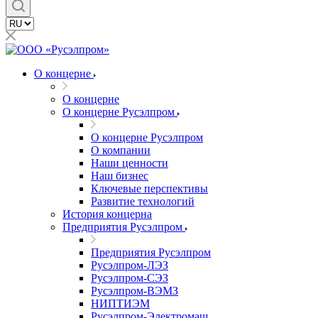
О концерне
О концерне
О концерне Русэлпром
О концерне Русэлпром
О компании
Наши ценности
Наш бизнес
Ключевые перспективы
Развитие технологий
История концерна
Предприятия Русэлпром
Предприятия Русэлпром
Русэлпром-ЛЭЗ
Русэлпром-СЭЗ
Русэлпром-ВЭМЗ
НИПТИЭМ
Русэлпром-Электромаш