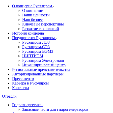
О концерне Русэлпром
О компании
Наши ценности
Наш бизнес
Ключевые перспективы
Развитие технологий
История концерна
Предприятия Русэлпром
Русэлпром-ЛЭЗ
Русэлпром-СЭЗ
Русэлпром-ВЭМЗ
НИПТИЭМ
Русэлпром-Электромаш
Инжиниринговый центр
Региональные представительства
Авторизированные партнеры
Пресс-центр
Карьера в Русэлпром
Контакты
Отрасли
Гидроэнергетика
Запасные части для гидрогенераторов