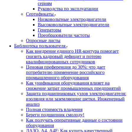
сериям
Руководства по эксплуатации
Сертификаты
Низковольтные электродвигатели
Высоковольтные электродвигатели
Генераторы
Преобразователи частоты
Опросные листы
Библиотека пользователя
Как внедрение единого HR-контура помогает
снизить кадровый дефицит и потерю
квалифицированных сотрудников
Ценовая преференция до 30%: что дает
потребителю применение российского
промышленного оборудования
Как унификация оборудования влияет на
снижение затрат промышленных предприятий
Защита подшипниковых узлов электродвигателя:
изоляция или заземляющие щетки. Инженерный
анализ
Полная стоимость владения
Береги подшипник смолоду!
Как получать оперативные данные о состоянии
оборудования
ДАЗО, А4, А4F: Как купить качественный