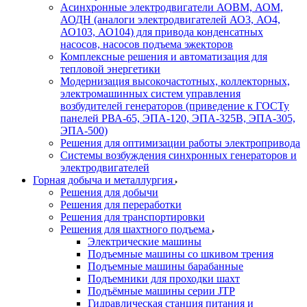
Асинхронные электродвигатели АОВМ, АОМ,
АОДН (аналоги электродвигателей АО3, АО4,
АО103, АО104) для привода конденсатных
насосов, насосов подъема эжекторов
Комплексные решения и автоматизация для
тепловой энергетики
Модернизация высокочастотных, коллекторных,
электромашинных систем управления
возбудителей генераторов (приведение к ГОСТу
панелей РВА-65, ЭПА-120, ЭПА-325В, ЭПА-305,
ЭПА-500)
Решения для оптимизации работы электропривода
Системы возбуждения синхронных генераторов и
электродвигателей
Горная добыча и металлургия
Решения для добычи
Решения для переработки
Решения для транспортировки
Решения для шахтного подъема
Электрические машины
Подъемные машины со шкивом трения
Подъемные машины барабанные
Подъемники для проходки шахт
Подъёмные машины серии JTP
Гидравлическая станция питания и