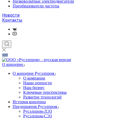
Низковольтные электродвигатели
Преобразователи частоты
Новости
Контакты
О концерне
О концерне Русэлпром
О компании
Наши ценности
Наш бизнес
Ключевые перспективы
Развитие технологий
История концерна
Предприятия Русэлпром
Русэлпром-ЛЭЗ
Русэлпром-СЭЗ