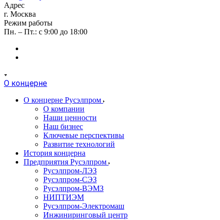
Адрес
г. Москва
Режим работы
Пн. – Пт.: с 9:00 до 18:00
О концерне
О концерне Русэлпром
О компании
Наши ценности
Наш бизнес
Ключевые перспективы
Развитие технологий
История концерна
Предприятия Русэлпром
Русэлпром-ЛЭЗ
Русэлпром-СЭЗ
Русэлпром-ВЭМЗ
НИПТИЭМ
Русэлпром-Электромаш
Инжиниринговый центр