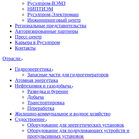
Русэлпром-ВЭМЗ
НИПТИЭМ
Русэлпром-Электромаш
Инжиниринговый центр
Региональные представительства
Авторизированные партнеры
Пресс-центр
Карьера в Русэлпром
Контакты
Отрасли
Гидроэнергетика
Запасные части для гидрогенераторов
Атомная энергетика
Нефтехимия и газодобыча
Разведка и бурение
Добыча
Транспортировка
Переработка
Жилищно-коммунальное и водное хозяйство
Судостроение
Оборудование для энергетических установок
Оборудование для подруливающих устройств и
пропульсивных установок