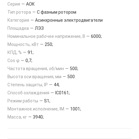
Серия
—
АОК
Тип ротора
—
С фазным ротором
Категория
—
Асинхронные электродвигатели
Площадка
—
ЛЭЗ
Номинальное рабочее напряжение, В
—
6000;
Мощность, кВт
—
250;
КПД, %
—
91;
Cos φ
—
0,7;
Частота вращения, об/мин
—
500;
Высота оси вращения, мм
—
500
Степень защиты, IP
—
44;
Способ охлаждения
—
IC0161;
Режим работы
—
S1;
Монтажное исполнение, IM
—
1001;
Масса, кг
—
3940;