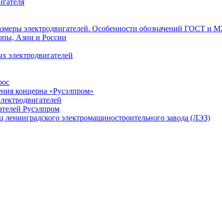
игателя
азмеры электродвигателей. Особенности обозначений ГОСТ и М
опы, Азии и России
х электродвигателей
рос
ения концерна «Русэлпром»
лектродвигателей
ателей Русэлпром
ц ленинградского электромашиностроительного завода (ЛЭЗ)