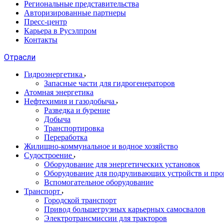
Региональные представительства
Авторизированные партнеры
Пресс-центр
Карьера в Русэлпром
Контакты
Отрасли
Гидроэнергетика
Запасные части для гидрогенераторов
Атомная энергетика
Нефтехимия и газодобыча
Разведка и бурение
Добыча
Транспортировка
Переработка
Жилищно-коммунальное и водное хозяйство
Судостроение
Оборудование для энергетических установок
Оборудование для подруливающих устройств и про
Вспомогательное оборудование
Транспорт
Городской транспорт
Привод большегрузных карьерных самосвалов
Электротрансмиссии для тракторов