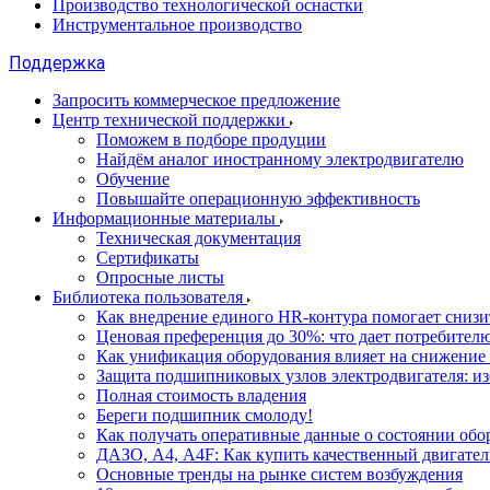
Производство технологической оснастки
Инструментальное производство
Поддержка
Запросить коммерческое предложение
Центр технической поддержки
Поможем в подборе продуции
Найдём аналог иностранному электродвигателю
Обучение
Повышайте операционную эффективность
Информационные материалы
Техническая документация
Сертификаты
Опросные листы
Библиотека пользователя
Как внедрение единого HR-контура помогает сниз
Ценовая преференция до 30%: что дает потребите
Как унификация оборудования влияет на снижение
Защита подшипниковых узлов электродвигателя: и
Полная стоимость владения
Береги подшипник смолоду!
Как получать оперативные данные о состоянии обо
ДАЗО, А4, А4F: Как купить качественный двигател
Основные тренды на рынке систем возбуждения