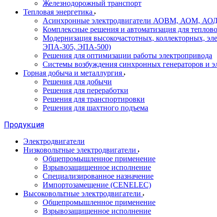
Железнодорожный транспорт
Тепловая энергетика
Асинхронные электродвигатели АОВМ, АОМ, АОДН (
Комплексные решения и автоматизация для теплов
Модернизация высокочастотных, коллекторных, эл
ЭПА-305, ЭПА-500)
Решения для оптимизации работы электропривода
Системы возбуждения синхронных генераторов и э
Горная добыча и металлургия
Решения для добычи
Решения для переработки
Решения для транспортировки
Решения для шахтного подъема
Продукция
Электродвигатели
Низковольтные электродвигатели
Общепромышленное применение
Взрывозащищенное исполнение
Специализированное назначение
Импортозамещение (CENELEC)
Высоковольтные электродвигатели
Общепромышленное применение
Взрывозащищенное исполнение