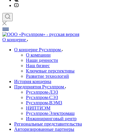
О концерне
О концерне Русэлпром
О компании
Наши ценности
Наш бизнес
Ключевые перспективы
Развитие технологий
История концерна
Предприятия Русэлпром
Русэлпром-ЛЭЗ
Русэлпром-СЭЗ
Русэлпром-ВЭМЗ
НИПТИЭМ
Русэлпром-Электромаш
Инжиниринговый центр
Региональные представительства
Авторизированные партнеры