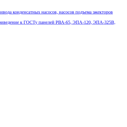
вода конденсатных насосов, насосов подъема эжекторов
приведение к ГОСТу панелей РВА-65, ЭПА-120, ЭПА-325В,