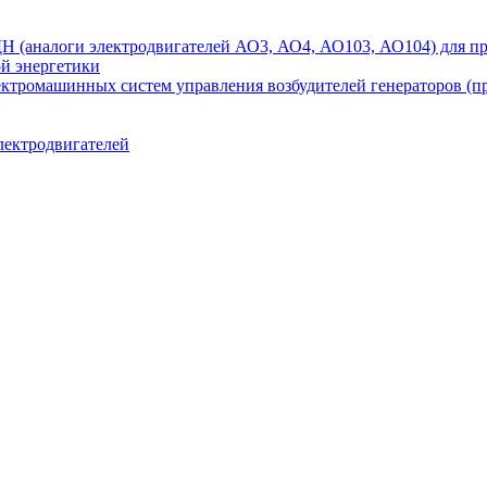
аналоги электродвигателей АО3, АО4, АО103, АО104) для при
ой энергетики
ектромашинных систем управления возбудителей генераторов (
лектродвигателей