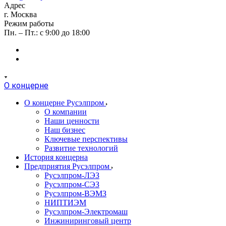
Адрес
г. Москва
Режим работы
Пн. – Пт.: с 9:00 до 18:00
О концерне
О концерне Русэлпром
О компании
Наши ценности
Наш бизнес
Ключевые перспективы
Развитие технологий
История концерна
Предприятия Русэлпром
Русэлпром-ЛЭЗ
Русэлпром-СЭЗ
Русэлпром-ВЭМЗ
НИПТИЭМ
Русэлпром-Электромаш
Инжиниринговый центр