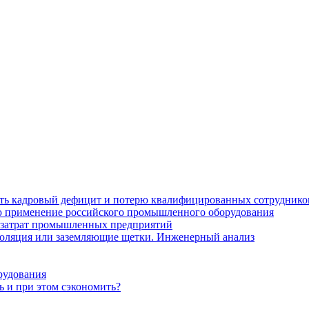
ить кадровый дефицит и потерю квалифицированных сотруднико
лю применение российского промышленного оборудования
 затрат промышленных предприятий
золяция или заземляющие щетки. Инженерный анализ
рудования
ь и при этом сэкономить?