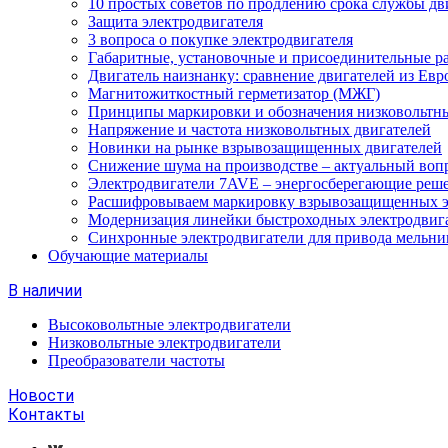
10 простых советов по продлению срока службы дв
Защита электродвигателя
3 вопроса о покупке электродвигателя
Габаритные, установочные и присоединительные р
Двигатель наизнанку: сравнение двигателей из Евр
Магнитожиткостный герметизатор (МЖГ)
Принципы маркировки и обозначения низковольтны
Напряжение и частота низковольтных двигателей
Новинки на рынке взрывозащищенных двигателей
Снижение шума на производстве – актуальный воп
Электродвигатели 7AVE – энергосберегающие реш
Расшифровываем маркировку взрывозащищенных э
Модернизация линейки быстроходных электродвиг
Синхронные электродвигатели для привода мельни
Обучающие материалы
В наличии
Высоковольтные электродвигатели
Низковольтные электродвигатели
Преобразователи частоты
Новости
Контакты