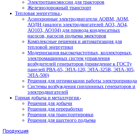
Электротрансмиссии для тракторов
Железнодорожный транспорт
Тепловая энергетика
Асинхронные электродвигатели АОВМ, АОМ,
АОДН (аналоги электродвигателей АО3, АО4,
АО103, АО104) для привода конденсатных
насосов, насосов подъема эжекторов
Комплексные решения и автоматизация для
тепловой энергетики
Модернизация высокочастотных, коллекторных,
электромашинных систем управления
возбудителей генераторов (приведение к ГОСТу
панелей РВА-65, ЭПА-120, ЭПА-325В, ЭПА-305,
ЭПА-500)
Решения для оптимизации работы электропривода
Системы возбуждения синхронных генераторов и
электродвигателей
Горная добыча и металлургия
Решения для добычи
Решения для переработки
Решения для транспортировки
Решения для шахтного подъема
Продукция