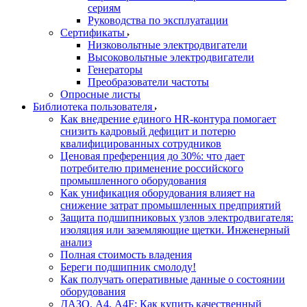
сериям
Руководства по эксплуатации
Сертификаты
Низковольтные электродвигатели
Высоковольтные электродвигатели
Генераторы
Преобразователи частоты
Опросные листы
Библиотека пользователя
Как внедрение единого HR-контура помогает
снизить кадровый дефицит и потерю
квалифицированных сотрудников
Ценовая преференция до 30%: что дает
потребителю применение российского
промышленного оборудования
Как унификация оборудования влияет на
снижение затрат промышленных предприятий
Защита подшипниковых узлов электродвигателя:
изоляция или заземляющие щетки. Инженерный
анализ
Полная стоимость владения
Береги подшипник смолоду!
Как получать оперативные данные о состоянии
оборудования
ДАЗО, А4, А4F: Как купить качественный