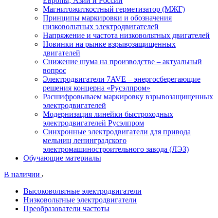
Европы, Азии и России
Магнитожиткостный герметизатор (МЖГ)
Принципы маркировки и обозначения
низковольтных электродвигателей
Напряжение и частота низковольтных двигателей
Новинки на рынке взрывозащищенных
двигателей
Снижение шума на производстве – актуальный
вопрос
Электродвигатели 7AVE – энергосберегающие
решения концерна «Русэлпром»
Расшифровываем маркировку взрывозащищенных
электродвигателей
Модернизация линейки быстроходных
электродвигателей Русэлпром
Синхронные электродвигатели для привода
мельниц ленинградского
электромашиностроительного завода (ЛЭЗ)
Обучающие материалы
В наличии
Высоковольтные электродвигатели
Низковольтные электродвигатели
Преобразователи частоты