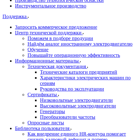
Производство технологической оснастки
Инструментальное производство
Поддержка
Запросить коммерческое предложение
Центр технической поддержки
Поможем в подборе продуции
Найдём аналог иностранному электродвигателю
Обучение
Повышайте операционную эффективность
Информационные материалы
Техническая документация
Технические каталоги предприятий
Характеристики электрических машин по
сериям
Руководства по эксплуатации
Сертификаты
Низковольтные электродвигатели
Высоковольтные электродвигатели
Генераторы
Преобразователи частоты
Опросные листы
Библиотека пользователя
Как внедрение единого HR-контура помогает
снизить кадровый дефицит и потерю