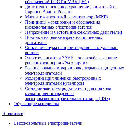
обозначений ГОСТ и МЭК (IEC)
Двигатель наизнанку: сравнение двигателей из
Европы, Азии и России
Магнитожиткостный герметизатор (МЖГ)
Принципы маркировки и обозначения
низковольтных электродвигателей
Напряжение и частота низковольтных двигателей
Новинки на рынке взрывозащищенных
двигателей
Снижение шума на производстве – актуальный
вопрос
Электродвигатели 7AVE – энергосберегающие
решения концерна «Русэлпром»
Расшифровываем маркировку взрывозащищенных
электродвигателей
Модернизация линейки быстроходных
электродвигателей Русэлпром
Синхронные электродвигатели для привода
мельниц ленинградского
электромашиностроительного завода (ЛЭЗ)
Обучающие материалы
В наличии
Высоковольтные электродвигатели