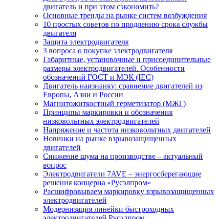
двигатель и при этом сэкономить?
Основные тренды на рынке систем возбуждения
10 простых советов по продлению срока службы
двигателя
Защита электродвигателя
3 вопроса о покупке электродвигателя
Габаритные, установочные и присоединительные
размеры электродвигателей. Особенности
обозначений ГОСТ и МЭК (IEC)
Двигатель наизнанку: сравнение двигателей из
Европы, Азии и России
Магнитожиткостный герметизатор (МЖГ)
Принципы маркировки и обозначения
низковольтных электродвигателей
Напряжение и частота низковольтных двигателей
Новинки на рынке взрывозащищенных
двигателей
Снижение шума на производстве – актуальный
вопрос
Электродвигатели 7AVE – энергосберегающие
решения концерна «Русэлпром»
Расшифровываем маркировку взрывозащищенных
электродвигателей
Модернизация линейки быстроходных
электродвигателей Русэлпром