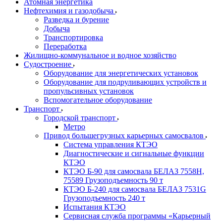
Атомная энергетика
Нефтехимия и газодобыча
Разведка и бурение
Добыча
Транспортировка
Переработка
Жилищно-коммунальное и водное хозяйство
Судостроение
Оборудование для энергетических установок
Оборудование для подруливающих устройств и
пропульсивных установок
Вспомогательное оборудование
Транспорт
Городской транспорт
Метро
Привод большегрузных карьерных самосвалов
Система управления КТЭО
Диагностические и сигнальные функции
КТЭО
КТЭО Б-90 для самосвала БЕЛАЗ 7558H,
75589 Грузоподъемность 90 т
КТЭО Б-240 для самосвала БЕЛАЗ 7531G
Грузоподъемность 240 т
Испытания КТЭО
Сервисная служба программы «Карьерный