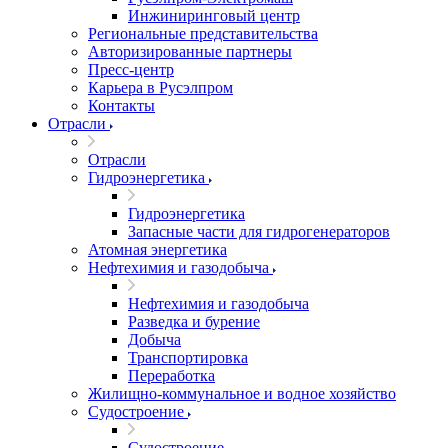
Инжиниринговый центр
Региональные представительства
Авторизированные партнеры
Пресс-центр
Карьера в Русэлпром
Контакты
Отрасли
Отрасли
Гидроэнергетика
Гидроэнергетика
Запасные части для гидрогенераторов
Атомная энергетика
Нефтехимия и газодобыча
Нефтехимия и газодобыча
Разведка и бурение
Добыча
Транспортировка
Переработка
Жилищно-коммунальное и водное хозяйство
Судостроение
Судостроение