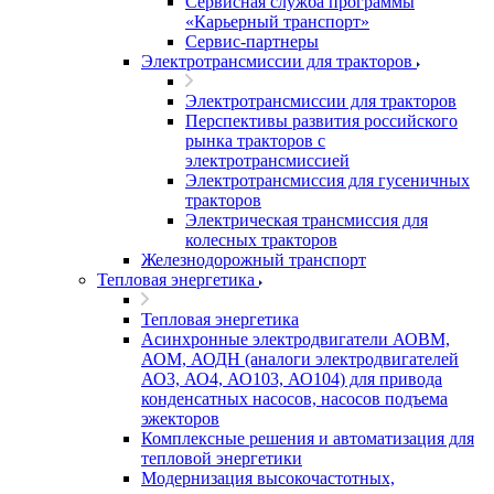
Сервисная служба программы
«Карьерный транспорт»
Сервис-партнеры
Электротрансмиссии для тракторов
Электротрансмиссии для тракторов
Перспективы развития российского
рынка тракторов с
электротрансмиссией
Электротрансмиссия для гусеничных
тракторов
Электрическая трансмиссия для
колесных тракторов
Железнодорожный транспорт
Тепловая энергетика
Тепловая энергетика
Асинхронные электродвигатели АОВМ,
АОМ, АОДН (аналоги электродвигателей
АО3, АО4, АО103, АО104) для привода
конденсатных насосов, насосов подъема
эжекторов
Комплексные решения и автоматизация для
тепловой энергетики
Модернизация высокочастотных,