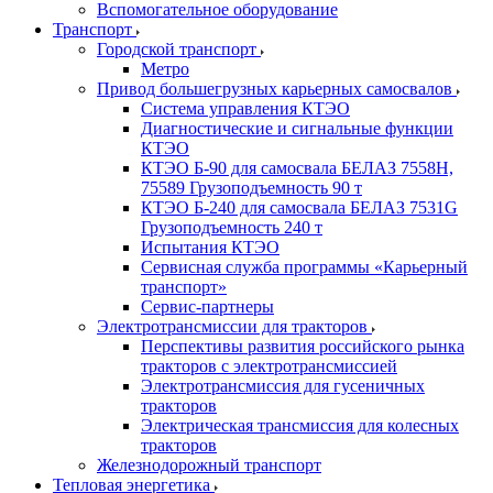
Вспомогательное оборудование
Транспорт
Городской транспорт
Метро
Привод большегрузных карьерных самосвалов
Система управления КТЭО
Диагностические и сигнальные функции
КТЭО
КТЭО Б-90 для самосвала БЕЛАЗ 7558H,
75589 Грузоподъемность 90 т
КТЭО Б-240 для самосвала БЕЛАЗ 7531G
Грузоподъемность 240 т
Испытания КТЭО
Сервисная служба программы «Карьерный
транспорт»
Сервис-партнеры
Электротрансмиссии для тракторов
Перспективы развития российского рынка
тракторов с электротрансмиссией
Электротрансмиссия для гусеничных
тракторов
Электрическая трансмиссия для колесных
тракторов
Железнодорожный транспорт
Тепловая энергетика