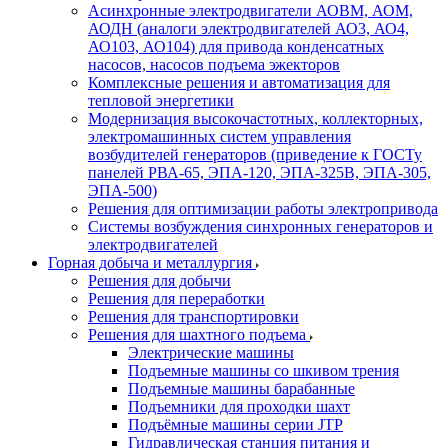
Асинхронные электродвигатели АОВМ, АОМ,
АОДН (аналоги электродвигателей АО3, АО4,
АО103, АО104) для привода конденсатных
насосов, насосов подъема эжекторов
Комплексные решения и автоматизация для
тепловой энергетики
Модернизация высокочастотных, коллекторных,
электромашинных систем управления
возбудителей генераторов (приведение к ГОСТу
панелей РВА-65, ЭПА-120, ЭПА-325В, ЭПА-305,
ЭПА-500)
Решения для оптимизации работы электропривода
Системы возбуждения синхронных генераторов и
электродвигателей
Горная добыча и металлургия
Решения для добычи
Решения для переработки
Решения для транспортировки
Решения для шахтного подъема
Электрические машины
Подъемные машины со шкивом трения
Подъемные машины барабанные
Подъемники для проходки шахт
Подъёмные машины серии JTP
Гидравлическая станция питания и