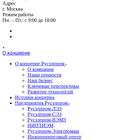
Адрес
г. Москва
Режим работы
Пн. – Пт.: с 9:00 до 18:00
О концерне
О концерне Русэлпром
О компании
Наши ценности
Наш бизнес
Ключевые перспективы
Развитие технологий
История концерна
Предприятия Русэлпром
Русэлпром-ЛЭЗ
Русэлпром-СЭЗ
Русэлпром-ВЭМЗ
НИПТИЭМ
Русэлпром-Электромаш
Инжиниринговый центр