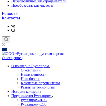
Низковольтные электродвигатели
Преобразователи частоты
Новости
Контакты
О концерне
О концерне Русэлпром
О компании
Наши ценности
Наш бизнес
Ключевые перспективы
Развитие технологий
История концерна
Предприятия Русэлпром
Русэлпром-ЛЭЗ
Русэлпром-СЭЗ