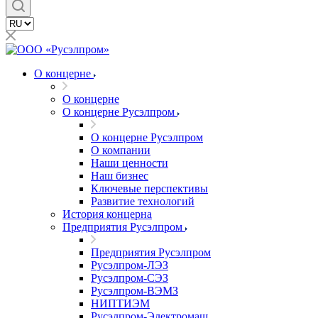
О концерне
О концерне
О концерне Русэлпром
О концерне Русэлпром
О компании
Наши ценности
Наш бизнес
Ключевые перспективы
Развитие технологий
История концерна
Предприятия Русэлпром
Предприятия Русэлпром
Русэлпром-ЛЭЗ
Русэлпром-СЭЗ
Русэлпром-ВЭМЗ
НИПТИЭМ
Русэлпром-Электромаш