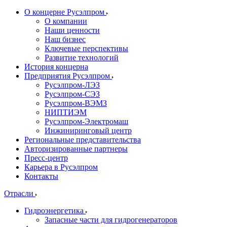
О концерне Русэлпром
О компании
Наши ценности
Наш бизнес
Ключевые перспективы
Развитие технологий
История концерна
Предприятия Русэлпром
Русэлпром-ЛЭЗ
Русэлпром-СЭЗ
Русэлпром-ВЭМЗ
НИПТИЭМ
Русэлпром-Электромаш
Инжиниринговый центр
Региональные представительства
Авторизированные партнеры
Пресс-центр
Карьера в Русэлпром
Контакты
Отрасли
Гидроэнергетика
Запасные части для гидрогенераторов