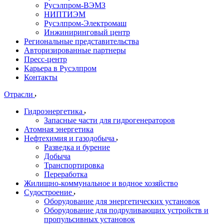
Русэлпром-ВЭМЗ
НИПТИЭМ
Русэлпром-Электромаш
Инжиниринговый центр
Региональные представительства
Авторизированные партнеры
Пресс-центр
Карьера в Русэлпром
Контакты
Отрасли
Гидроэнергетика
Запасные части для гидрогенераторов
Атомная энергетика
Нефтехимия и газодобыча
Разведка и бурение
Добыча
Транспортировка
Переработка
Жилищно-коммунальное и водное хозяйство
Судостроение
Оборудование для энергетических установок
Оборудование для подруливающих устройств и
пропульсивных установок