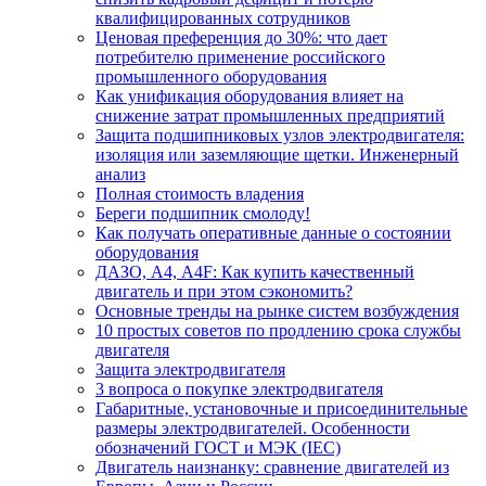
квалифицированных сотрудников
Ценовая преференция до 30%: что дает
потребителю применение российского
промышленного оборудования
Как унификация оборудования влияет на
снижение затрат промышленных предприятий
Защита подшипниковых узлов электродвигателя:
изоляция или заземляющие щетки. Инженерный
анализ
Полная стоимость владения
Береги подшипник смолоду!
Как получать оперативные данные о состоянии
оборудования
ДАЗО, А4, А4F: Как купить качественный
двигатель и при этом сэкономить?
Основные тренды на рынке систем возбуждения
10 простых советов по продлению срока службы
двигателя
Защита электродвигателя
3 вопроса о покупке электродвигателя
Габаритные, установочные и присоединительные
размеры электродвигателей. Особенности
обозначений ГОСТ и МЭК (IEC)
Двигатель наизнанку: сравнение двигателей из