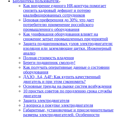
Библиотека пользователя
Как внедрение единого HR-контура помогает
снизить кадровый дефицит и потерю
квалифицированных сотрудников
Ценовая преференция до 30%: что дает
потребителю применение российского
промышленного оборудования
Как унификация оборудования влияет на
снижение затрат промышленных предприятий
Защита подшипниковых узлов электродвигателя:
изоляция или заземляющие щетки. Инженерный
анализ
Полная стоимость владения
Береги подшипник смолоду!
Как получать оперативные данные о состоянии
оборудования
ДАЗО, А4, А4F: Как купить качественный
двигатель и при этом сэкономить?
Основные тренды на рынке систем возбуждения
10 простых советов по продлению срока службы
двигателя
Защита электродвигателя
3 вопроса о покупке электродвигателя
Габаритные, установочные и присоединительные
размеры электродвигателей. Особенности