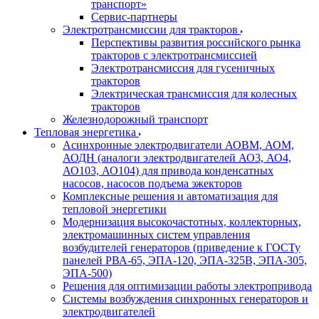
транспорт»
Сервис-партнеры
Электротрансмиссии для тракторов
Перспективы развития российского рынка
тракторов с электротрансмиссией
Электротрансмиссия для гусеничных
тракторов
Электрическая трансмиссия для колесных
тракторов
Железнодорожный транспорт
Тепловая энергетика
Асинхронные электродвигатели АОВМ, АОМ,
АОДН (аналоги электродвигателей АО3, АО4,
АО103, АО104) для привода конденсатных
насосов, насосов подъема эжекторов
Комплексные решения и автоматизация для
тепловой энергетики
Модернизация высокочастотных, коллекторных,
электромашинных систем управления
возбудителей генераторов (приведение к ГОСТу
панелей РВА-65, ЭПА-120, ЭПА-325В, ЭПА-305,
ЭПА-500)
Решения для оптимизации работы электропривода
Системы возбуждения синхронных генераторов и
электродвигателей