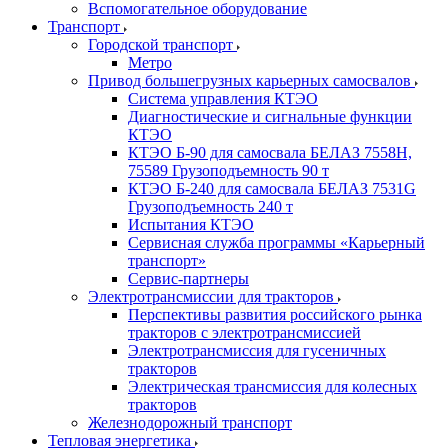
Вспомогательное оборудование
Транспорт
Городской транспорт
Метро
Привод большегрузных карьерных самосвалов
Система управления КТЭО
Диагностические и сигнальные функции
КТЭО
КТЭО Б-90 для самосвала БЕЛАЗ 7558H,
75589 Грузоподъемность 90 т
КТЭО Б-240 для самосвала БЕЛАЗ 7531G
Грузоподъемность 240 т
Испытания КТЭО
Сервисная служба программы «Карьерный
транспорт»
Сервис-партнеры
Электротрансмиссии для тракторов
Перспективы развития российского рынка
тракторов с электротрансмиссией
Электротрансмиссия для гусеничных
тракторов
Электрическая трансмиссия для колесных
тракторов
Железнодорожный транспорт
Тепловая энергетика