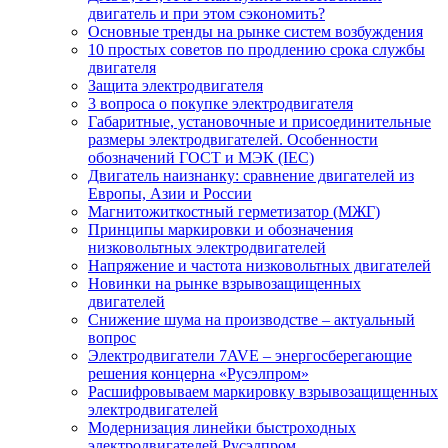
двигатель и при этом сэкономить?
Основные тренды на рынке систем возбуждения
10 простых советов по продлению срока службы
двигателя
Защита электродвигателя
3 вопроса о покупке электродвигателя
Габаритные, установочные и присоединительные
размеры электродвигателей. Особенности
обозначений ГОСТ и МЭК (IEC)
Двигатель наизнанку: сравнение двигателей из
Европы, Азии и России
Магнитожиткостный герметизатор (МЖГ)
Принципы маркировки и обозначения
низковольтных электродвигателей
Напряжение и частота низковольтных двигателей
Новинки на рынке взрывозащищенных
двигателей
Снижение шума на производстве – актуальный
вопрос
Электродвигатели 7AVE – энергосберегающие
решения концерна «Русэлпром»
Расшифровываем маркировку взрывозащищенных
электродвигателей
Модернизация линейки быстроходных
электродвигателей Русэлпром