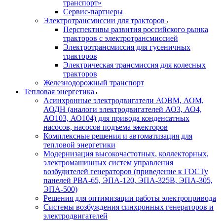
транспорт»
Сервис-партнеры
Электротрансмиссии для тракторов
Перспективы развития российского рынка
тракторов с электротрансмиссией
Электротрансмиссия для гусеничных
тракторов
Электрическая трансмиссия для колесных
тракторов
Железнодорожный транспорт
Тепловая энергетика
Асинхронные электродвигатели АОВМ, АОМ,
АОДН (аналоги электродвигателей АО3, АО4,
АО103, АО104) для привода конденсатных
насосов, насосов подъема эжекторов
Комплексные решения и автоматизация для
тепловой энергетики
Модернизация высокочастотных, коллекторных,
электромашинных систем управления
возбудителей генераторов (приведение к ГОСТу
панелей РВА-65, ЭПА-120, ЭПА-325В, ЭПА-305,
ЭПА-500)
Решения для оптимизации работы электропривода
Системы возбуждения синхронных генераторов и
электродвигателей