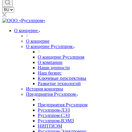
О концерне
О концерне
О концерне Русэлпром
О концерне Русэлпром
О компании
Наши ценности
Наш бизнес
Ключевые перспективы
Развитие технологий
История концерна
Предприятия Русэлпром
Предприятия Русэлпром
Русэлпром-ЛЭЗ
Русэлпром-СЭЗ
Русэлпром-ВЭМЗ
НИПТИЭМ
Русэлпром-Электромаш