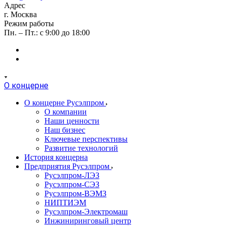
Адрес
г. Москва
Режим работы
Пн. – Пт.: с 9:00 до 18:00
О концерне
О концерне Русэлпром
О компании
Наши ценности
Наш бизнес
Ключевые перспективы
Развитие технологий
История концерна
Предприятия Русэлпром
Русэлпром-ЛЭЗ
Русэлпром-СЭЗ
Русэлпром-ВЭМЗ
НИПТИЭМ
Русэлпром-Электромаш
Инжиниринговый центр