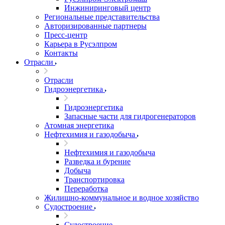
Инжиниринговый центр
Региональные представительства
Авторизированные партнеры
Пресс-центр
Карьера в Русэлпром
Контакты
Отрасли
Отрасли
Гидроэнергетика
Гидроэнергетика
Запасные части для гидрогенераторов
Атомная энергетика
Нефтехимия и газодобыча
Нефтехимия и газодобыча
Разведка и бурение
Добыча
Транспортировка
Переработка
Жилищно-коммунальное и водное хозяйство
Судостроение
Судостроение