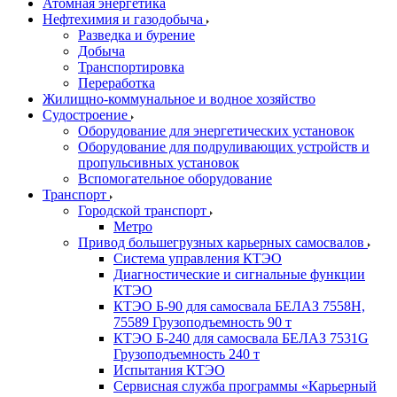
Атомная энергетика
Нефтехимия и газодобыча
Разведка и бурение
Добыча
Транспортировка
Переработка
Жилищно-коммунальное и водное хозяйство
Судостроение
Оборудование для энергетических установок
Оборудование для подруливающих устройств и
пропульсивных установок
Вспомогательное оборудование
Транспорт
Городской транспорт
Метро
Привод большегрузных карьерных самосвалов
Система управления КТЭО
Диагностические и сигнальные функции
КТЭО
КТЭО Б-90 для самосвала БЕЛАЗ 7558H,
75589 Грузоподъемность 90 т
КТЭО Б-240 для самосвала БЕЛАЗ 7531G
Грузоподъемность 240 т
Испытания КТЭО
Сервисная служба программы «Карьерный