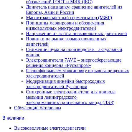
обозначений ГОСТ и МЭК (IEC)
Двигатель наизнанку: сравнение двигателей из
Европы, Азии и России
Магнитожиткостный герметизатор (МЖГ)
Принципы маркировки и обозначения
низковольтных электродвигателей
Напряжение и частота низковольтных двигателей
Новинки на рынке взрывозащищенных
двигателей
Снижение шума на производстве – актуальный
вопрос
Электродвигатели 7AVE – энергосберегающие
решения концерна «Русэлпром»
Расшифровываем маркировку взрывозащищенных
электродвигателей
Модернизация линейки быстроходных
электродвигателей Русэлпром
Синхронные электродвигатели для привода
мельниц ленинградского
электромашиностроительного завода (ЛЭЗ)
Обучающие материалы
В наличии
Высоковольтные электродвигатели