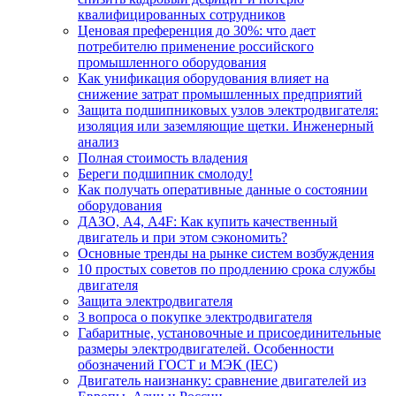
квалифицированных сотрудников
Ценовая преференция до 30%: что дает
потребителю применение российского
промышленного оборудования
Как унификация оборудования влияет на
снижение затрат промышленных предприятий
Защита подшипниковых узлов электродвигателя:
изоляция или заземляющие щетки. Инженерный
анализ
Полная стоимость владения
Береги подшипник смолоду!
Как получать оперативные данные о состоянии
оборудования
ДАЗО, А4, А4F: Как купить качественный
двигатель и при этом сэкономить?
Основные тренды на рынке систем возбуждения
10 простых советов по продлению срока службы
двигателя
Защита электродвигателя
3 вопроса о покупке электродвигателя
Габаритные, установочные и присоединительные
размеры электродвигателей. Особенности
обозначений ГОСТ и МЭК (IEC)
Двигатель наизнанку: сравнение двигателей из