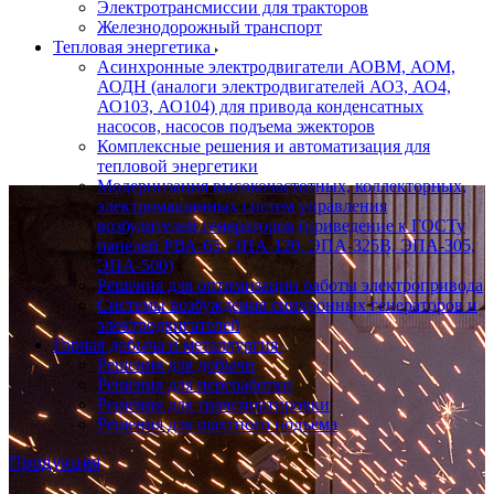
Электротрансмиссии для тракторов
Железнодорожный транспорт
Тепловая энергетика
Асинхронные электродвигатели АОВМ, АОМ,
АОДН (аналоги электродвигателей АО3, АО4,
АО103, АО104) для привода конденсатных
насосов, насосов подъема эжекторов
Комплексные решения и автоматизация для
тепловой энергетики
Модернизация высокочастотных, коллекторных,
электромашинных систем управления
возбудителей генераторов (приведение к ГОСТу
панелей РВА-65, ЭПА-120, ЭПА-325В, ЭПА-305,
ЭПА-500)
Решения для оптимизации работы электропривода
Системы возбуждения синхронных генераторов и
электродвигателей
Горная добыча и металлургия
Решения для добычи
Решения для переработки
Решения для транспортировки
Решения для шахтного подъема
Продукция