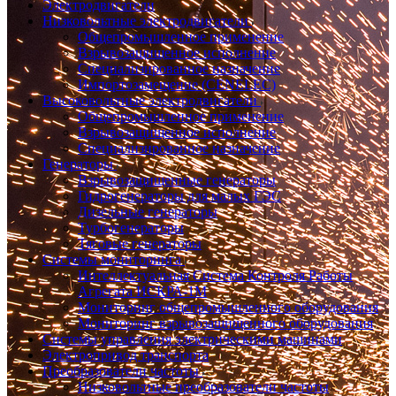
Электродвигатели
Низковольтные электродвигатели
Общепромышленное применение
Взрывозащищенное исполнение
Специализированное назначение
Импортозамещение (CENELEC)
Высоковольтные электродвигатели
Общепромышленное применение
Взрывозащищенное исполнение
Специализированное назначение
Генераторы
Взрывозащищенные генераторы
Гидрогенераторы для малых ГЭС
Дизельные генераторы
Турбогенераторы
Тяговые генераторы
Системы мониторинга
Интеллектуальная Система Контроля Работы
Агрегата ИСКРА-1М
Мониторинг общепромышленного оборудования
Мониторинг взрывозащищенного оборудования
Системы управления электрическими машинами
Электропривод транспорта
Преобразователи частоты
Низковольтные преобразователи частоты