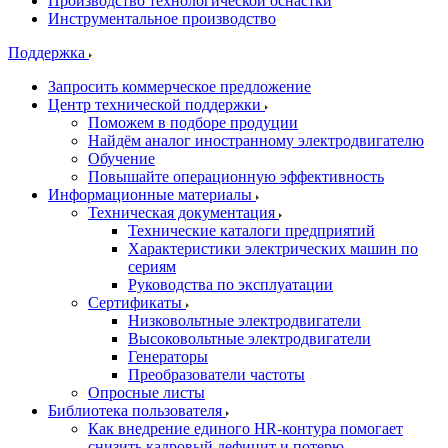
Производство технологической оснастки
Инструментальное производство
Поддержка
Запросить коммерческое предложение
Центр технической поддержки
Поможем в подборе продуции
Найдём аналог иностранному электродвигателю
Обучение
Повышайте операционную эффективность
Информационные материалы
Техническая документация
Технические каталоги предприятий
Характеристики электрических машин по
сериям
Руководства по эксплуатации
Сертификаты
Низковольтные электродвигатели
Высоковольтные электродвигатели
Генераторы
Преобразователи частоты
Опросные листы
Библиотека пользователя
Как внедрение единого HR-контура помогает
снизить кадровый дефицит и потерю