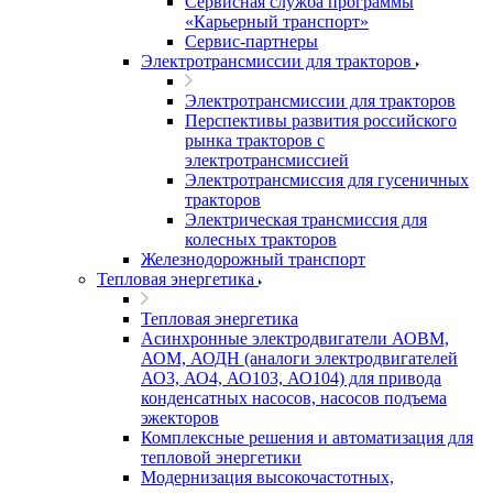
Сервисная служба программы
«Карьерный транспорт»
Сервис-партнеры
Электротрансмиссии для тракторов
Электротрансмиссии для тракторов
Перспективы развития российского
рынка тракторов с
электротрансмиссией
Электротрансмиссия для гусеничных
тракторов
Электрическая трансмиссия для
колесных тракторов
Железнодорожный транспорт
Тепловая энергетика
Тепловая энергетика
Асинхронные электродвигатели АОВМ,
АОМ, АОДН (аналоги электродвигателей
АО3, АО4, АО103, АО104) для привода
конденсатных насосов, насосов подъема
эжекторов
Комплексные решения и автоматизация для
тепловой энергетики
Модернизация высокочастотных,