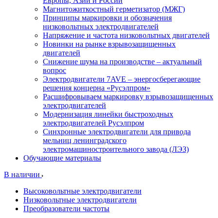
Европы, Азии и России
Магнитожиткостный герметизатор (МЖГ)
Принципы маркировки и обозначения
низковольтных электродвигателей
Напряжение и частота низковольтных двигателей
Новинки на рынке взрывозащищенных
двигателей
Снижение шума на производстве – актуальный
вопрос
Электродвигатели 7AVE – энергосберегающие
решения концерна «Русэлпром»
Расшифровываем маркировку взрывозащищенных
электродвигателей
Модернизация линейки быстроходных
электродвигателей Русэлпром
Синхронные электродвигатели для привода
мельниц ленинградского
электромашиностроительного завода (ЛЭЗ)
Обучающие материалы
В наличии
Высоковольтные электродвигатели
Низковольтные электродвигатели
Преобразователи частоты