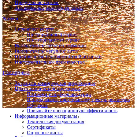
Продукты по сериям
Асинхронные электродвигатели
Услуги
Сервисные услуги
Предпродажный сервис
Послепродажный сервис
Высокоточное литье из алюминия
Высокоточное чугунное литье
Производство технологической оснастки
Инструментальное производство
Поддержка
Запросить коммерческое предложение
Центр технической поддержки
Поможем в подборе продуции
Найдём аналог иностранному электродвигателю
Обучение
Повышайте операционную эффективность
Информационные материалы
Техническая документация
Сертификаты
Опросные листы