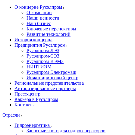
О концерне Русэлпром
О компании
Наши ценности
Наш бизнес
Ключевые перспективы
Развитие технологий
История концерна
Предприятия Русэлпром
Русэлпром-ЛЭЗ
Русэлпром-СЭЗ
Русэлпром-ВЭМЗ
НИПТИЭМ
Русэлпром-Электромаш
Инжиниринговый центр
Региональные представительства
Авторизированные партнеры
Пресс-центр
Карьера в Русэлпром
Контакты
Отрасли
Гидроэнергетика
Запасные части для гидрогенераторов