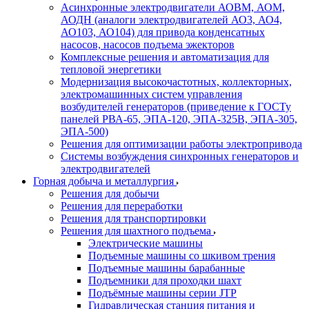
Асинхронные электродвигатели АОВМ, АОМ,
АОДН (аналоги электродвигателей АО3, АО4,
АО103, АО104) для привода конденсатных
насосов, насосов подъема эжекторов
Комплексные решения и автоматизация для
тепловой энергетики
Модернизация высокочастотных, коллекторных,
электромашинных систем управления
возбудителей генераторов (приведение к ГОСТу
панелей РВА-65, ЭПА-120, ЭПА-325В, ЭПА-305,
ЭПА-500)
Решения для оптимизации работы электропривода
Системы возбуждения синхронных генераторов и
электродвигателей
Горная добыча и металлургия
Решения для добычи
Решения для переработки
Решения для транспортировки
Решения для шахтного подъема
Электрические машины
Подъемные машины со шкивом трения
Подъемные машины барабанные
Подъемники для проходки шахт
Подъёмные машины серии JTP
Гидравлическая станция питания и