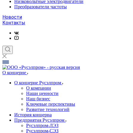
Низковольтные электродвигатели
Преобразователи частоты
Новости
Контакты
О концерне
О концерне Русэлпром
О компании
Наши ценности
Наш бизнес
Ключевые перспективы
Развитие технологий
История концерна
Предприятия Русэлпром
Русэлпром-ЛЭЗ
Русэлпром-СЭЗ