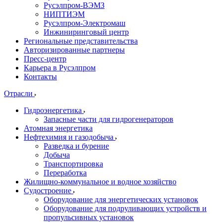
Русэлпром-ВЭМЗ
НИПТИЭМ
Русэлпром-Электромаш
Инжиниринговый центр
Региональные представительства
Авторизированные партнеры
Пресс-центр
Карьера в Русэлпром
Контакты
Отрасли
Гидроэнергетика
Запасные части для гидрогенераторов
Атомная энергетика
Нефтехимия и газодобыча
Разведка и бурение
Добыча
Транспортировка
Переработка
Жилищно-коммунальное и водное хозяйство
Судостроение
Оборудование для энергетических установок
Оборудование для подруливающих устройств и
пропульсивных установок