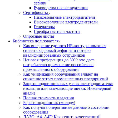
сериям
Руководства по эксплуатации
Сертификаты
Низковольтные электродвигатели
Высоковольтные электродвигатели
Генераторы
Преобразователи частоты
Опросные листы
Библиотека пользователя
Как внедрение единого HR-контура помогает
снизить кадровый дефицит и потерю
квалифицированных сотрудников
Ценовая преференция до 30%: что дает
потребителю применение российского
промышленного оборудования
Как унификация оборудования влияет на
снижение затрат промышленных предприятий
Защита подшипниковых узлов электродвигателя:
изоляция или заземляющие щетки. Инженерный
анализ
Полная стоимость владения
Береги подшипник смолоду!
Как получать оперативные данные о состоянии
оборудования
ДАЗО, А4, А4F: Как купить качественный