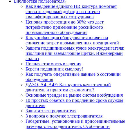
Библиотека пользователя
Как внедрение единого HR-контура помогает
снизить кадровый дефицит и потерю
квалифицированных сотрудников
Ценовая преференция до 30%: что дает
потребителю применение российского
промышленного оборудования
Как унификация оборудования влияет на
снижение затрат промышленных предприятий
Защита подшипниковых узлов электродвигателя:
изоляция или заземляющие щетки. Инженерный
анализ
Полная стоимость владения
Береги подшипник смолоду!
Как получать оперативные данные о состоянии
оборудования
ДАЗО, А4, А4F: Как купить качественный
двигатель и при этом сэкономить?
Основные тренды на рынке систем возбуждения
10 простых советов по продлению срока службы
двигателя
Защита электродвигателя
3 вопроса о покупке электродвигателя
Габаритные, установочные и присоединительные
размеры электродвигателей. Особенности