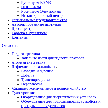
Русэлпром-ВЭМЗ
НИПТИЭМ
Русэлпром-Электромаш
Инжиниринговый центр
Региональные представительства
Авторизированные партнеры
Пресс-центр
Карьера в Русэлпром
Контакты
Отрасли
Гидроэнергетика
Запасные части для гидрогенераторов
Атомная энергетика
Нефтехимия и газодобыча
Разведка и бурение
Добыча
Транспортировка
Переработка
Жилищно-коммунальное и водное хозяйство
Судостроение
Оборудование для энергетических установок
Оборудование для подруливающих устройств и
пропульсивных установок