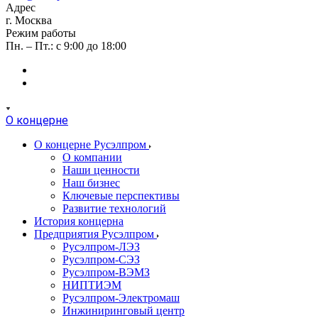
Адрес
г. Москва
Режим работы
Пн. – Пт.: с 9:00 до 18:00
О концерне
О концерне Русэлпром
О компании
Наши ценности
Наш бизнес
Ключевые перспективы
Развитие технологий
История концерна
Предприятия Русэлпром
Русэлпром-ЛЭЗ
Русэлпром-СЭЗ
Русэлпром-ВЭМЗ
НИПТИЭМ
Русэлпром-Электромаш
Инжиниринговый центр