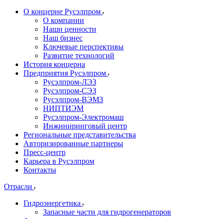
О концерне Русэлпром
О компании
Наши ценности
Наш бизнес
Ключевые перспективы
Развитие технологий
История концерна
Предприятия Русэлпром
Русэлпром-ЛЭЗ
Русэлпром-СЭЗ
Русэлпром-ВЭМЗ
НИПТИЭМ
Русэлпром-Электромаш
Инжиниринговый центр
Региональные представительства
Авторизированные партнеры
Пресс-центр
Карьера в Русэлпром
Контакты
Отрасли
Гидроэнергетика
Запасные части для гидрогенераторов