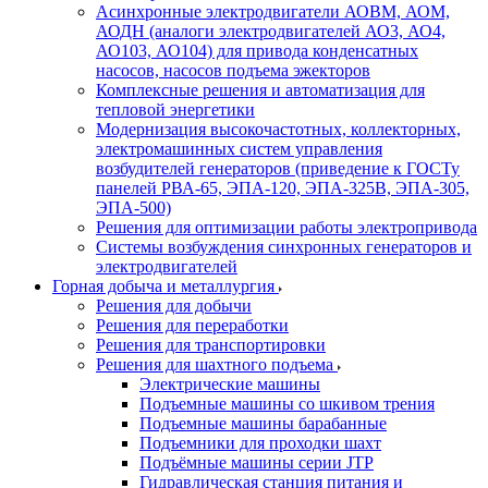
Асинхронные электродвигатели АОВМ, АОМ,
АОДН (аналоги электродвигателей АО3, АО4,
АО103, АО104) для привода конденсатных
насосов, насосов подъема эжекторов
Комплексные решения и автоматизация для
тепловой энергетики
Модернизация высокочастотных, коллекторных,
электромашинных систем управления
возбудителей генераторов (приведение к ГОСТу
панелей РВА-65, ЭПА-120, ЭПА-325В, ЭПА-305,
ЭПА-500)
Решения для оптимизации работы электропривода
Системы возбуждения синхронных генераторов и
электродвигателей
Горная добыча и металлургия
Решения для добычи
Решения для переработки
Решения для транспортировки
Решения для шахтного подъема
Электрические машины
Подъемные машины со шкивом трения
Подъемные машины барабанные
Подъемники для проходки шахт
Подъёмные машины серии JTP
Гидравлическая станция питания и