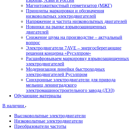
Европы, Азии и России
Магнитожиткостный герметизатор (МЖГ)
Принципы маркировки и обозначения
низковольтных электродвигателей
Напряжение и частота низковольтных двигателей
Новинки на рынке взрывозащищенных
двигателей
Снижение шума на производстве – актуальный
вопрос
Электродвигатели 7AVE – энергосберегающие
решения концерна «Русэлпром»
Расшифровываем маркировку взрывозащищенных
электродвигателей
Модернизация линейки быстроходных
электродвигателей Русэлпром
Синхронные электродвигатели для привода
мельниц ленинградского
электромашиностроительного завода (ЛЭЗ)
Обучающие материалы
В наличии
Высоковольтные электродвигатели
Низковольтные электродвигатели
Преобразователи частоты