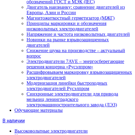
обозначений ГОСТ и МЭК (IEC)
Двигатель наизнанку: сравнение двигателей из
Европы, Азии и России
Магнитожиткостный герметизатор (МЖГ)
Принципы маркировки и обозначения
низковольтных электродвигателей
Напряжение и частота низковольтных двигателей
Новинки на рынке взрывозащищенных
двигателей
Снижение шума на производстве – актуальный
вопрос
Электродвигатели 7AVE – энергосберегающие
решения концерна «Русэлпром»
Расшифровываем маркировку взрывозащищенных
электродвигателей
Модернизация линейки быстроходных
электродвигателей Русэлпром
Синхронные электродвигатели для привода
мельниц ленинградского
электромашиностроительного завода (ЛЭЗ)
Обучающие материалы
В наличии
Высоковольтные электродвигатели