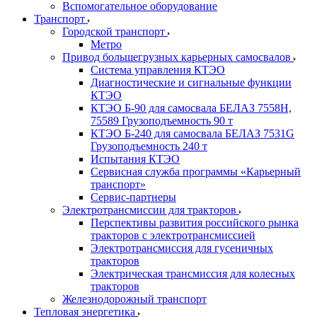
Вспомогательное оборудование
Транспорт
Городской транспорт
Метро
Привод большегрузных карьерных самосвалов
Система управления КТЭО
Диагностические и сигнальные функции
КТЭО
КТЭО Б-90 для самосвала БЕЛАЗ 7558H,
75589 Грузоподъемность 90 т
КТЭО Б-240 для самосвала БЕЛАЗ 7531G
Грузоподъемность 240 т
Испытания КТЭО
Сервисная служба программы «Карьерный
транспорт»
Сервис-партнеры
Электротрансмиссии для тракторов
Перспективы развития российского рынка
тракторов с электротрансмиссией
Электротрансмиссия для гусеничных
тракторов
Электрическая трансмиссия для колесных
тракторов
Железнодорожный транспорт
Тепловая энергетика