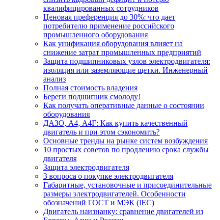
квалифицированных сотрудников
Ценовая преференция до 30%: что дает
потребителю применение российского
промышленного оборудования
Как унификация оборудования влияет на
снижение затрат промышленных предприятий
Защита подшипниковых узлов электродвигателя:
изоляция или заземляющие щетки. Инженерный
анализ
Полная стоимость владения
Береги подшипник смолоду!
Как получать оперативные данные о состоянии
оборудования
ДАЗО, А4, А4F: Как купить качественный
двигатель и при этом сэкономить?
Основные тренды на рынке систем возбуждения
10 простых советов по продлению срока службы
двигателя
Защита электродвигателя
3 вопроса о покупке электродвигателя
Габаритные, установочные и присоединительные
размеры электродвигателей. Особенности
обозначений ГОСТ и МЭК (IEC)
Двигатель наизнанку: сравнение двигателей из