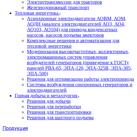
Электротрансмиссии для тракторов
Железнодорожный транспорт
Тепловая энергетика
Асинхронные электродвигатели АОВМ, АОМ,
АОДН (аналоги электродвигателей АО3, АО4,
АО103, АО104) для привода конденсатных
насосов, насосов подъема эжекторов
Комплексные решения и автоматизация для
тепловой энергетики
Модернизация высокочастотных, коллекторных,
электромашинных систем управления
возбудителей генераторов (приведение к ГОСТу
панелей РВА-65, ЭПА-120, ЭПА-325В, ЭПА-305,
ЭПА-500)
Решения для оптимизации работы электропривода
Системы возбуждения синхронных генераторов и
электродвигателей
Горная добыча и металлургия
Решения для добычи
Решения для переработки
Решения для транспортировки
Решения для шахтного подъема
Продукция