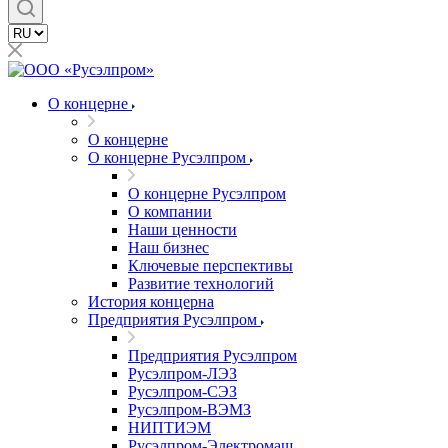
О концерне
О концерне
О концерне Русэлпром
О концерне Русэлпром
О компании
Наши ценности
Наш бизнес
Ключевые перспективы
Развитие технологий
История концерна
Предприятия Русэлпром
Предприятия Русэлпром
Русэлпром-ЛЭЗ
Русэлпром-СЭЗ
Русэлпром-ВЭМЗ
НИПТИЭМ
Русэлпром-Электромаш