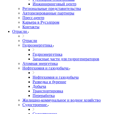
Инжиниринговый центр
Региональные представительства
Авторизированные партнеры
Пресс-центр
Карьера в Русэлпром
Контакты
Отрасли
Отрасли
Гидроэнергетика
Гидроэнергетика
Запасные части для гидрогенераторов
Атомная энергетика
Нефтехимия и газодобыча
Нефтехимия и газодобыча
Разведка и бурение
Добыча
Транспортировка
Переработка
Жилищно-коммунальное и водное хозяйство
Судостроение
Судостроение