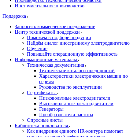
Производство технологической оснастки
Инструментальное производство
Поддержка
Запросить коммерческое предложение
Центр технической поддержки
Поможем в подборе продуции
Найдём аналог иностранному электродвигателю
Обучение
Повышайте операционную эффективность
Информационные материалы
Техническая документация
Технические каталоги предприятий
Характеристики электрических машин по
сериям
Руководства по эксплуатации
Сертификаты
Низковольтные электродвигатели
Высоковольтные электродвигатели
Генераторы
Преобразователи частоты
Опросные листы
Библиотека пользователя
Как внедрение единого HR-контура помогает
снизить кадровый дефицит и потерю