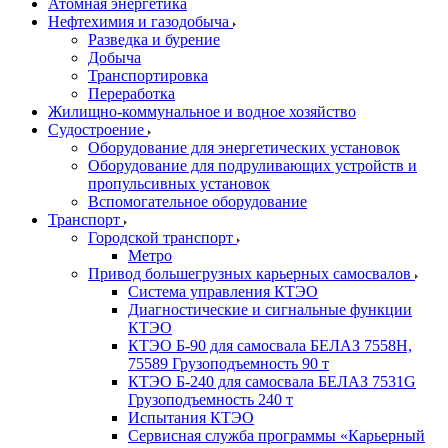
Атомная энергетика
Нефтехимия и газодобыча
Разведка и бурение
Добыча
Транспортировка
Переработка
Жилищно-коммунальное и водное хозяйство
Судостроение
Оборудование для энергетических установок
Оборудование для подруливающих устройств и
пропульсивных установок
Вспомогательное оборудование
Транспорт
Городской транспорт
Метро
Привод большегрузных карьерных самосвалов
Система управления КТЭО
Диагностические и сигнальные функции
КТЭО
КТЭО Б-90 для самосвала БЕЛАЗ 7558H,
75589 Грузоподъемность 90 т
КТЭО Б-240 для самосвала БЕЛАЗ 7531G
Грузоподъемность 240 т
Испытания КТЭО
Сервисная служба программы «Карьерный