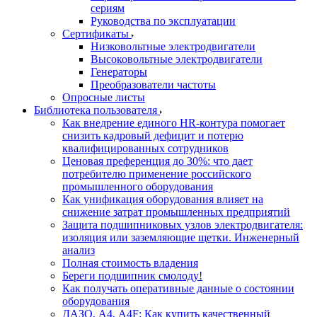
сериям
Руководства по эксплуатации
Сертификаты
Низковольтные электродвигатели
Высоковольтные электродвигатели
Генераторы
Преобразователи частоты
Опросные листы
Библиотека пользователя
Как внедрение единого HR-контура помогает
снизить кадровый дефицит и потерю
квалифицированных сотрудников
Ценовая преференция до 30%: что дает
потребителю применение российского
промышленного оборудования
Как унификация оборудования влияет на
снижение затрат промышленных предприятий
Защита подшипниковых узлов электродвигателя:
изоляция или заземляющие щетки. Инженерный
анализ
Полная стоимость владения
Береги подшипник смолоду!
Как получать оперативные данные о состоянии
оборудования
ДАЗО, А4, А4F: Как купить качественный