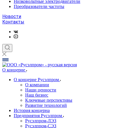
Низковольтные электродвигатели
Преобразователи частоты
Новости
Контакты
О концерне
О концерне Русэлпром
О компании
Наши ценности
Наш бизнес
Ключевые перспективы
Развитие технологий
История концерна
Предприятия Русэлпром
Русэлпром-ЛЭЗ
Русэлпром-СЭЗ