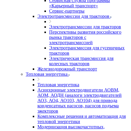
Сервисная служба программы
«Карьерный транспорт»
Сервис-партнеры
Электротрансмиссии для тракторов
Электротрансмиссии для тракторов
Перспективы развития российского
рынка тракторов с
электротрансмиссией
Электротрансмиссия для гусеничных
тракторов
Электрическая трансмиссия для
колесных тракторов
Железнодорожный транспорт
Тепловая энергетика
Тепловая энергетика
Асинхронные электродвигатели АОВМ,
АОМ, АОДН (аналоги электродвигателей
АО3, АО4, АО103, АО104) для привода
конденсатных насосов, насосов подъема
эжекторов
Комплексные решения и автоматизация для
тепловой энергетики
Модернизация высокочастотных,