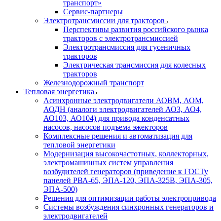
транспорт»
Сервис-партнеры
Электротрансмиссии для тракторов
Перспективы развития российского рынка
тракторов с электротрансмиссией
Электротрансмиссия для гусеничных
тракторов
Электрическая трансмиссия для колесных
тракторов
Железнодорожный транспорт
Тепловая энергетика
Асинхронные электродвигатели АОВМ, АОМ,
АОДН (аналоги электродвигателей АО3, АО4,
АО103, АО104) для привода конденсатных
насосов, насосов подъема эжекторов
Комплексные решения и автоматизация для
тепловой энергетики
Модернизация высокочастотных, коллекторных,
электромашинных систем управления
возбудителей генераторов (приведение к ГОСТу
панелей РВА-65, ЭПА-120, ЭПА-325В, ЭПА-305,
ЭПА-500)
Решения для оптимизации работы электропривода
Системы возбуждения синхронных генераторов и
электродвигателей