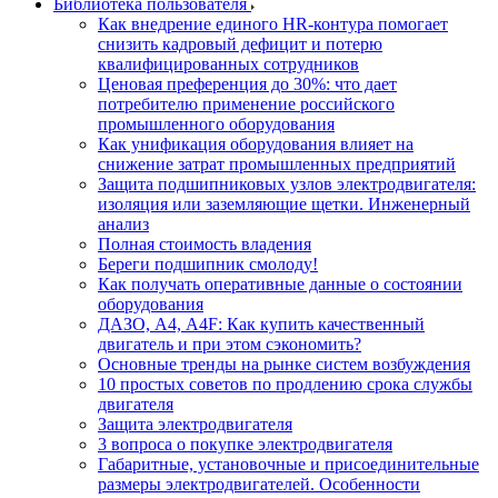
Библиотека пользователя
Как внедрение единого HR-контура помогает
снизить кадровый дефицит и потерю
квалифицированных сотрудников
Ценовая преференция до 30%: что дает
потребителю применение российского
промышленного оборудования
Как унификация оборудования влияет на
снижение затрат промышленных предприятий
Защита подшипниковых узлов электродвигателя:
изоляция или заземляющие щетки. Инженерный
анализ
Полная стоимость владения
Береги подшипник смолоду!
Как получать оперативные данные о состоянии
оборудования
ДАЗО, А4, А4F: Как купить качественный
двигатель и при этом сэкономить?
Основные тренды на рынке систем возбуждения
10 простых советов по продлению срока службы
двигателя
Защита электродвигателя
3 вопроса о покупке электродвигателя
Габаритные, установочные и присоединительные
размеры электродвигателей. Особенности