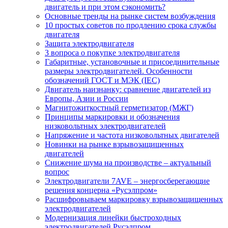
двигатель и при этом сэкономить?
Основные тренды на рынке систем возбуждения
10 простых советов по продлению срока службы
двигателя
Защита электродвигателя
3 вопроса о покупке электродвигателя
Габаритные, установочные и присоединительные
размеры электродвигателей. Особенности
обозначений ГОСТ и МЭК (IEC)
Двигатель наизнанку: сравнение двигателей из
Европы, Азии и России
Магнитожиткостный герметизатор (МЖГ)
Принципы маркировки и обозначения
низковольтных электродвигателей
Напряжение и частота низковольтных двигателей
Новинки на рынке взрывозащищенных
двигателей
Снижение шума на производстве – актуальный
вопрос
Электродвигатели 7AVE – энергосберегающие
решения концерна «Русэлпром»
Расшифровываем маркировку взрывозащищенных
электродвигателей
Модернизация линейки быстроходных
электродвигателей Русэлпром