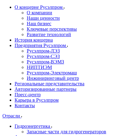
О концерне Русэлпром
О компании
Наши ценности
Наш бизнес
Ключевые перспективы
Развитие технологий
История концерна
Предприятия Русэлпром
Русэлпром-ЛЭЗ
Русэлпром-СЭЗ
Русэлпром-ВЭМЗ
НИПТИЭМ
Русэлпром-Электромаш
Инжиниринговый центр
Региональные представительства
Авторизированные партнеры
Пресс-центр
Карьера в Русэлпром
Контакты
Отрасли
Гидроэнергетика
Запасные части для гидрогенераторов