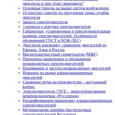
двигатель и при этом сэкономить?
Основные тренды на рынке систем возбуждения
10 простых советов по продлению срока службы
двигателя
Защита электродвигателя
3 вопроса о покупке электродвигателя
Габаритные, установочные и присоединительные
размеры электродвигателей. Особенности
обозначений ГОСТ и МЭК (IEC)
Двигатель наизнанку: сравнение двигателей из
Европы, Азии и России
Магнитожиткостный герметизатор (МЖГ)
Принципы маркировки и обозначения
низковольтных электродвигателей
Напряжение и частота низковольтных двигателей
Новинки на рынке взрывозащищенных
двигателей
Снижение шума на производстве – актуальный
вопрос
Электродвигатели 7AVE – энергосберегающие
решения концерна «Русэлпром»
Расшифровываем маркировку взрывозащищенных
электродвигателей
Модернизация линейки быстроходных
электродвигателей Русэлпром