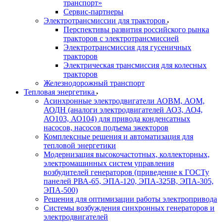
транспорт»
Сервис-партнеры
Электротрансмиссии для тракторов
Перспективы развития российского рынка
тракторов с электротрансмиссией
Электротрансмиссия для гусеничных
тракторов
Электрическая трансмиссия для колесных
тракторов
Железнодорожный транспорт
Тепловая энергетика
Асинхронные электродвигатели АОВМ, АОМ,
АОДН (аналоги электродвигателей АО3, АО4,
АО103, АО104) для привода конденсатных
насосов, насосов подъема эжекторов
Комплексные решения и автоматизация для
тепловой энергетики
Модернизация высокочастотных, коллекторных,
электромашинных систем управления
возбудителей генераторов (приведение к ГОСТу
панелей РВА-65, ЭПА-120, ЭПА-325В, ЭПА-305,
ЭПА-500)
Решения для оптимизации работы электропривода
Системы возбуждения синхронных генераторов и
электродвигателей