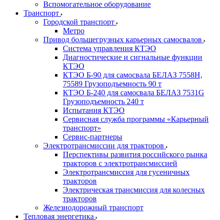
Вспомогательное оборудование
Транспорт
Городской транспорт
Метро
Привод большегрузных карьерных самосвалов
Система управления КТЭО
Диагностические и сигнальные функции
КТЭО
КТЭО Б-90 для самосвала БЕЛАЗ 7558H,
75589 Грузоподъемность 90 т
КТЭО Б-240 для самосвала БЕЛАЗ 7531G
Грузоподъемность 240 т
Испытания КТЭО
Сервисная служба программы «Карьерный
транспорт»
Сервис-партнеры
Электротрансмиссии для тракторов
Перспективы развития российского рынка
тракторов с электротрансмиссией
Электротрансмиссия для гусеничных
тракторов
Электрическая трансмиссия для колесных
тракторов
Железнодорожный транспорт
Тепловая энергетика