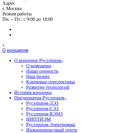
Адрес
г. Москва
Режим работы
Пн. – Пт.: с 9:00 до 18:00
О концерне
О концерне Русэлпром
О компании
Наши ценности
Наш бизнес
Ключевые перспективы
Развитие технологий
История концерна
Предприятия Русэлпром
Русэлпром-ЛЭЗ
Русэлпром-СЭЗ
Русэлпром-ВЭМЗ
НИПТИЭМ
Русэлпром-Электромаш
Инжиниринговый центр