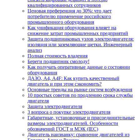
квалифицированных сотрудников
Ценовая преференция до 30%: что дает
потребителю применение российского
промышленного оборудования
Как унификация оборудования влияет на
снижение затрат промышленных предприятий
Защита подшипниковых узлов электродвигателя:
изоляция или заземляющие щетки. Инженерный
анализ
Полная стоимость владения
Береги подшипник смолоду!
Как получать оперативные данные о состоянии
оборудования
ДАЗО, А4, А4F: Как купить качественный
двигатель и при этом сэкономить?
Основные тренды на рынке систем возбуждения
10 простых советов по продлению срока службы
двигателя
Защита электродвигателя
3 вопроса о покупке электродвигателя
Габаритные, установочные и присоединительные
размеры электродвигателей. Особенности
обозначений ГОСТ и МЭК (IEC)
Двигатель наизнанку: сравнение двигателей из