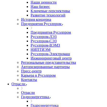
Наши ценности
Наш бизнес
Ключевые перспективы
Развитие технологий
История концерна
Предприятия Русэлпром
Предприятия Русэлпром
Русэлпром-ЛЭЗ
Русэлпром-СЭЗ
Русэлпром-ВЭМЗ
НИПТИЭМ
Русэлпром-Электромаш
Инжиниринговый центр
Региональные представительства
Авторизированные партнеры
Пресс-центр
Карьера в Русэлпром
Контакты
Отрасли
Отрасли
Гидроэнергетика
Гидроэнергетика