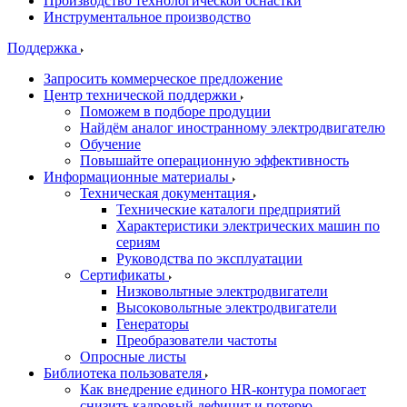
Производство технологической оснастки
Инструментальное производство
Поддержка
Запросить коммерческое предложение
Центр технической поддержки
Поможем в подборе продуции
Найдём аналог иностранному электродвигателю
Обучение
Повышайте операционную эффективность
Информационные материалы
Техническая документация
Технические каталоги предприятий
Характеристики электрических машин по
сериям
Руководства по эксплуатации
Сертификаты
Низковольтные электродвигатели
Высоковольтные электродвигатели
Генераторы
Преобразователи частоты
Опросные листы
Библиотека пользователя
Как внедрение единого HR-контура помогает
снизить кадровый дефицит и потерю