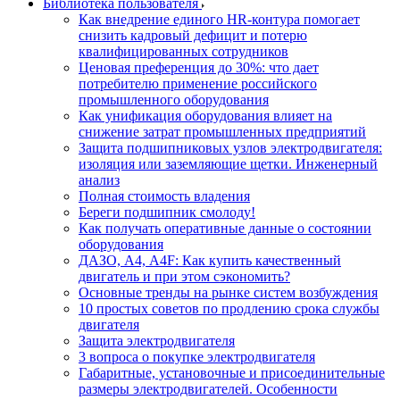
Библиотека пользователя
Как внедрение единого HR-контура помогает
снизить кадровый дефицит и потерю
квалифицированных сотрудников
Ценовая преференция до 30%: что дает
потребителю применение российского
промышленного оборудования
Как унификация оборудования влияет на
снижение затрат промышленных предприятий
Защита подшипниковых узлов электродвигателя:
изоляция или заземляющие щетки. Инженерный
анализ
Полная стоимость владения
Береги подшипник смолоду!
Как получать оперативные данные о состоянии
оборудования
ДАЗО, А4, А4F: Как купить качественный
двигатель и при этом сэкономить?
Основные тренды на рынке систем возбуждения
10 простых советов по продлению срока службы
двигателя
Защита электродвигателя
3 вопроса о покупке электродвигателя
Габаритные, установочные и присоединительные
размеры электродвигателей. Особенности