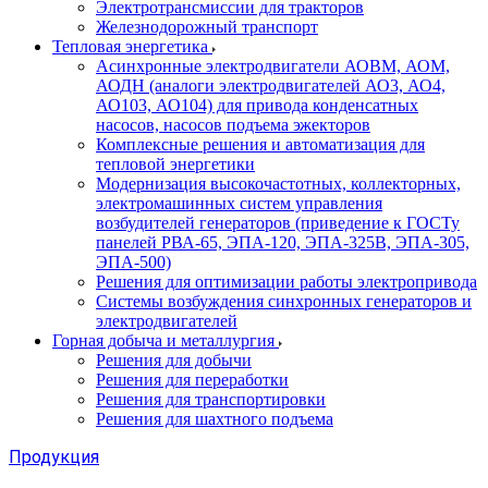
Электротрансмиссии для тракторов
Железнодорожный транспорт
Тепловая энергетика
Асинхронные электродвигатели АОВМ, АОМ,
АОДН (аналоги электродвигателей АО3, АО4,
АО103, АО104) для привода конденсатных
насосов, насосов подъема эжекторов
Комплексные решения и автоматизация для
тепловой энергетики
Модернизация высокочастотных, коллекторных,
электромашинных систем управления
возбудителей генераторов (приведение к ГОСТу
панелей РВА-65, ЭПА-120, ЭПА-325В, ЭПА-305,
ЭПА-500)
Решения для оптимизации работы электропривода
Системы возбуждения синхронных генераторов и
электродвигателей
Горная добыча и металлургия
Решения для добычи
Решения для переработки
Решения для транспортировки
Решения для шахтного подъема
Продукция