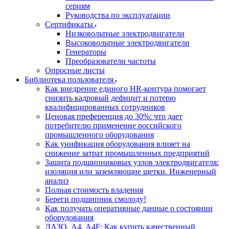
сериям
Руководства по эксплуатации
Сертификаты
Низковольтные электродвигатели
Высоковольтные электродвигатели
Генераторы
Преобразователи частоты
Опросные листы
Библиотека пользователя
Как внедрение единого HR-контура помогает
снизить кадровый дефицит и потерю
квалифицированных сотрудников
Ценовая преференция до 30%: что дает
потребителю применение российского
промышленного оборудования
Как унификация оборудования влияет на
снижение затрат промышленных предприятий
Защита подшипниковых узлов электродвигателя:
изоляция или заземляющие щетки. Инженерный
анализ
Полная стоимость владения
Береги подшипник смолоду!
Как получать оперативные данные о состоянии
оборудования
ДАЗО, А4, А4F: Как купить качественный