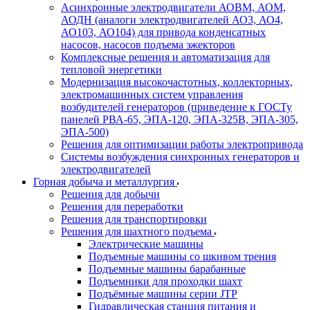
Асинхронные электродвигатели АОВМ, АОМ,
АОДН (аналоги электродвигателей АО3, АО4,
АО103, АО104) для привода конденсатных
насосов, насосов подъема эжекторов
Комплексные решения и автоматизация для
тепловой энергетики
Модернизация высокочастотных, коллекторных,
электромашинных систем управления
возбудителей генераторов (приведение к ГОСТу
панелей РВА-65, ЭПА-120, ЭПА-325В, ЭПА-305,
ЭПА-500)
Решения для оптимизации работы электропривода
Системы возбуждения синхронных генераторов и
электродвигателей
Горная добыча и металлургия
Решения для добычи
Решения для переработки
Решения для транспортировки
Решения для шахтного подъема
Электрические машины
Подъемные машины со шкивом трения
Подъемные машины барабанные
Подъемники для проходки шахт
Подъёмные машины серии JTP
Гидравлическая станция питания и