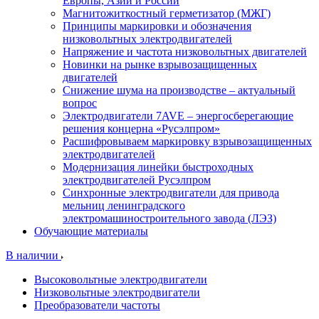
Европы, Азии и России
Магнитожиткостный герметизатор (МЖГ)
Принципы маркировки и обозначения
низковольтных электродвигателей
Напряжение и частота низковольтных двигателей
Новинки на рынке взрывозащищенных
двигателей
Снижение шума на производстве – актуальный
вопрос
Электродвигатели 7AVE – энергосберегающие
решения концерна «Русэлпром»
Расшифровываем маркировку взрывозащищенных
электродвигателей
Модернизация линейки быстроходных
электродвигателей Русэлпром
Синхронные электродвигатели для привода
мельниц ленинградского
электромашиностроительного завода (ЛЭЗ)
Обучающие материалы
В наличии
Высоковольтные электродвигатели
Низковольтные электродвигатели
Преобразователи частоты