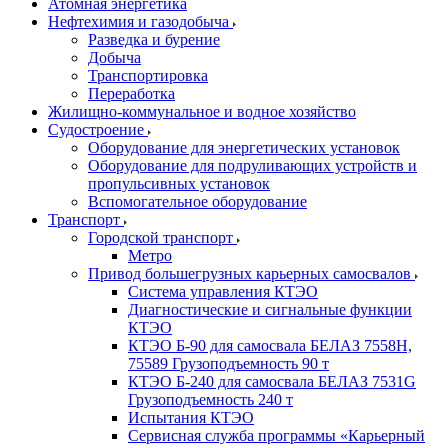
Атомная энергетика
Нефтехимия и газодобыча
Разведка и бурение
Добыча
Транспортировка
Переработка
Жилищно-коммунальное и водное хозяйство
Судостроение
Оборудование для энергетических установок
Оборудование для подруливающих устройств и
пропульсивных установок
Вспомогательное оборудование
Транспорт
Городской транспорт
Метро
Привод большегрузных карьерных самосвалов
Система управления КТЭО
Диагностические и сигнальные функции
КТЭО
КТЭО Б-90 для самосвала БЕЛАЗ 7558H,
75589 Грузоподъемность 90 т
КТЭО Б-240 для самосвала БЕЛАЗ 7531G
Грузоподъемность 240 т
Испытания КТЭО
Сервисная служба программы «Карьерный