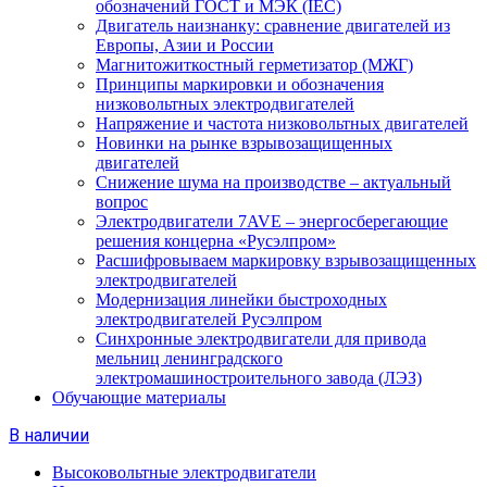
обозначений ГОСТ и МЭК (IEC)
Двигатель наизнанку: сравнение двигателей из
Европы, Азии и России
Магнитожиткостный герметизатор (МЖГ)
Принципы маркировки и обозначения
низковольтных электродвигателей
Напряжение и частота низковольтных двигателей
Новинки на рынке взрывозащищенных
двигателей
Снижение шума на производстве – актуальный
вопрос
Электродвигатели 7AVE – энергосберегающие
решения концерна «Русэлпром»
Расшифровываем маркировку взрывозащищенных
электродвигателей
Модернизация линейки быстроходных
электродвигателей Русэлпром
Синхронные электродвигатели для привода
мельниц ленинградского
электромашиностроительного завода (ЛЭЗ)
Обучающие материалы
В наличии
Высоковольтные электродвигатели