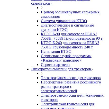
самосвалов
Привод большегрузных карьерных
самосвалов
Система управления КТЭО
Диагностические и сигнальные
функции КТЭО
КТЭО Б-90 для самосвала БЕЛАЗ
7558H, 75589 Грузоподъемность 90 т
КТЭО Б-240 для самосвала БЕЛАЗ
7531G Грузоподъемность 240 т
Испытания КТЭО
Сервисная служба программы
«Карьерный транспорт»
Сервис-партнеры
Электротрансмиссии для тракторов
Электротрансмиссии для тракторов
Перспективы развития российского
рынка тракторов с
электротрансмиссией
Электротрансмиссия для гусеничных
тракторов
Электрическая трансмиссия для
колесных тракторов