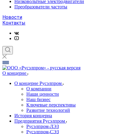
Низковольтные электродвигатели
Преобразователи частоты
Новости
Контакты
О концерне
О концерне Русэлпром
О компании
Наши ценности
Наш бизнес
Ключевые перспективы
Развитие технологий
История концерна
Предприятия Русэлпром
Русэлпром-ЛЭЗ
Русэлпром-СЭЗ