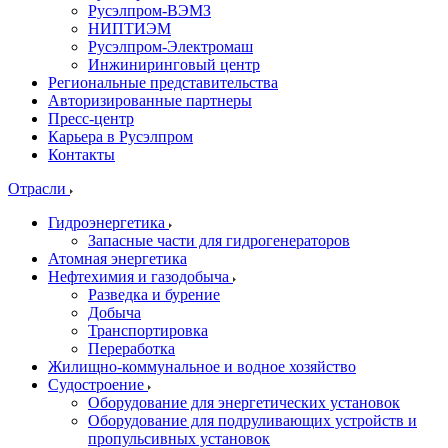
Русэлпром-ВЭМЗ
НИПТИЭМ
Русэлпром-Электромаш
Инжиниринговый центр
Региональные представительства
Авторизированные партнеры
Пресс-центр
Карьера в Русэлпром
Контакты
Отрасли
Гидроэнергетика
Запасные части для гидрогенераторов
Атомная энергетика
Нефтехимия и газодобыча
Разведка и бурение
Добыча
Транспортировка
Переработка
Жилищно-коммунальное и водное хозяйство
Судостроение
Оборудование для энергетических установок
Оборудование для подруливающих устройств и
пропульсивных установок