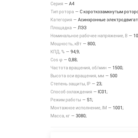
Серия
—
А4
Тип ротора
—
С короткозамкнутым ротор
Категория
—
Асинхронные электродвигат
Площадка
—
ЛЭЗ
Номинальное рабочее напряжение, В
—
10
Мощность, кВт
—
800;
КПД, %
—
94,9;
Cos φ
—
0,88;
Частота вращения, об/мин
—
1500;
Высота оси вращения, мм
—
500
Степень защиты, IP
—
23;
Способ охлаждения
—
IC01;
Режим работы
—
S1;
Монтажное исполнение, IM
—
1001;
Масса, кг
—
3080;