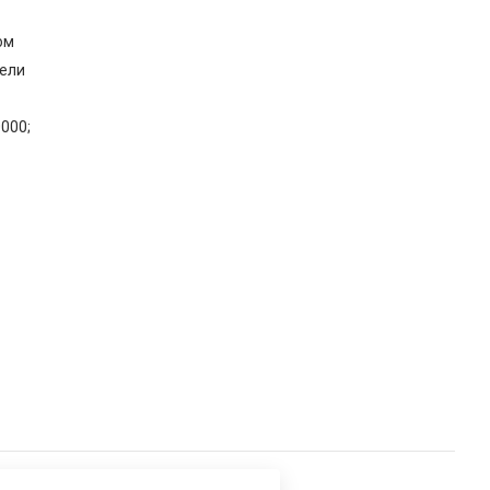
ом
ели
000;