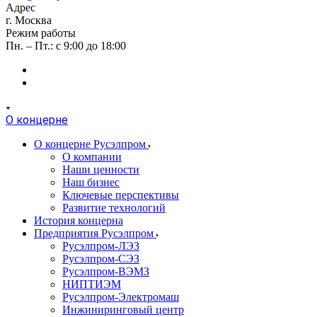
Адрес
г. Москва
Режим работы
Пн. – Пт.: с 9:00 до 18:00
О концерне
О концерне Русэлпром
О компании
Наши ценности
Наш бизнес
Ключевые перспективы
Развитие технологий
История концерна
Предприятия Русэлпром
Русэлпром-ЛЭЗ
Русэлпром-СЭЗ
Русэлпром-ВЭМЗ
НИПТИЭМ
Русэлпром-Электромаш
Инжиниринговый центр