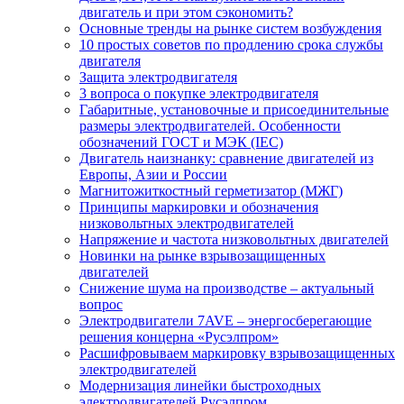
двигатель и при этом сэкономить?
Основные тренды на рынке систем возбуждения
10 простых советов по продлению срока службы
двигателя
Защита электродвигателя
3 вопроса о покупке электродвигателя
Габаритные, установочные и присоединительные
размеры электродвигателей. Особенности
обозначений ГОСТ и МЭК (IEC)
Двигатель наизнанку: сравнение двигателей из
Европы, Азии и России
Магнитожиткостный герметизатор (МЖГ)
Принципы маркировки и обозначения
низковольтных электродвигателей
Напряжение и частота низковольтных двигателей
Новинки на рынке взрывозащищенных
двигателей
Снижение шума на производстве – актуальный
вопрос
Электродвигатели 7AVE – энергосберегающие
решения концерна «Русэлпром»
Расшифровываем маркировку взрывозащищенных
электродвигателей
Модернизация линейки быстроходных
электродвигателей Русэлпром