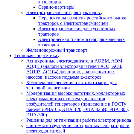
транспорт»
Сервис-партнеры
Электротрансмиссии для тракторов
Перспективы развития российского рынка
тракторов с электротрансмиссией
Электротрансмиссия для гусеничных
тракторов
Электрическая трансмиссия для колесных
тракторов
Железнодорожный транспорт
Тепловая энергетика
Асинхронные электродвигатели АОВМ, АОМ,
АОДН (аналоги электродвигателей АО3, АО4,
АО103, АО104) для привода конденсатных
насосов, насосов подъема эжекторов
Комплексные решения и автоматизация для
тепловой энергетики
Модернизация высокочастотных, коллекторных,
электромашинных систем управления
возбудителей генераторов (приведение к ГОСТу
панелей РВА-65, ЭПА-120, ЭПА-325В, ЭПА-305,
ЭПА-500)
Решения для оптимизации работы электропривода
Системы возбуждения синхронных генераторов и
электродвигателей