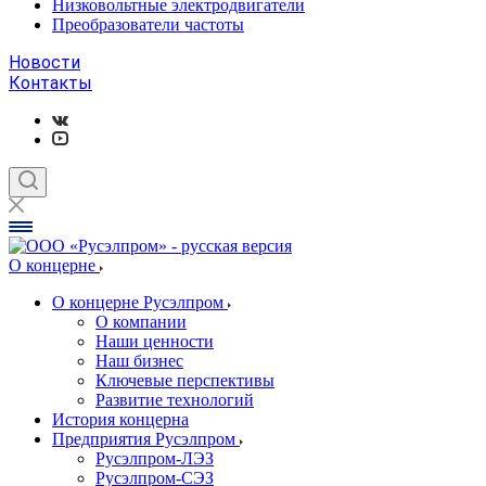
Низковольтные электродвигатели
Преобразователи частоты
Новости
Контакты
О концерне
О концерне Русэлпром
О компании
Наши ценности
Наш бизнес
Ключевые перспективы
Развитие технологий
История концерна
Предприятия Русэлпром
Русэлпром-ЛЭЗ
Русэлпром-СЭЗ