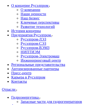
О концерне Русэлпром
О компании
Наши ценности
Наш бизнес
Ключевые перспективы
Развитие технологий
История концерна
Предприятия Русэлпром
Русэлпром-ЛЭЗ
Русэлпром-СЭЗ
Русэлпром-ВЭМЗ
НИПТИЭМ
Русэлпром-Электромаш
Инжиниринговый центр
Региональные представительства
Авторизированные партнеры
Пресс-центр
Карьера в Русэлпром
Контакты
Отрасли
Гидроэнергетика
Запасные части для гидрогенераторов