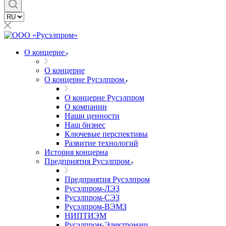
О концерне
О концерне
О концерне Русэлпром
О концерне Русэлпром
О компании
Наши ценности
Наш бизнес
Ключевые перспективы
Развитие технологий
История концерна
Предприятия Русэлпром
Предприятия Русэлпром
Русэлпром-ЛЭЗ
Русэлпром-СЭЗ
Русэлпром-ВЭМЗ
НИПТИЭМ
Русэлпром-Электромаш