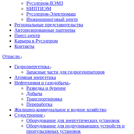
Русэлпром-ВЭМЗ
НИПТИЭМ
Русэлпром-Электромаш
Инжиниринговый центр
Региональные представительства
Авторизированные партнеры
Пресс-центр
Карьера в Русэлпром
Контакты
Отрасли
Гидроэнергетика
Запасные части для гидрогенераторов
Атомная энергетика
Нефтехимия и газодобыча
Разведка и бурение
Добыча
Транспортировка
Переработка
Жилищно-коммунальное и водное хозяйство
Судостроение
Оборудование для энергетических установок
Оборудование для подруливающих устройств и
пропульсивных установок