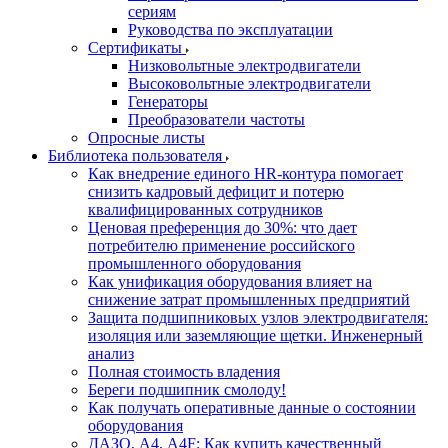
сериям
Руководства по эксплуатации
Сертификаты
Низковольтные электродвигатели
Высоковольтные электродвигатели
Генераторы
Преобразователи частоты
Опросные листы
Библиотека пользователя
Как внедрение единого HR-контура помогает
снизить кадровый дефицит и потерю
квалифицированных сотрудников
Ценовая преференция до 30%: что дает
потребителю применение российского
промышленного оборудования
Как унификация оборудования влияет на
снижение затрат промышленных предприятий
Защита подшипниковых узлов электродвигателя:
изоляция или заземляющие щетки. Инженерный
анализ
Полная стоимость владения
Береги подшипник смолоду!
Как получать оперативные данные о состоянии
оборудования
ДАЗО, А4, А4F: Как купить качественный