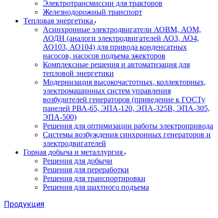
Электротрансмиссии для тракторов
Железнодорожный транспорт
Тепловая энергетика
Асинхронные электродвигатели АОВМ, АОМ,
АОДН (аналоги электродвигателей АО3, АО4,
АО103, АО104) для привода конденсатных
насосов, насосов подъема эжекторов
Комплексные решения и автоматизация для
тепловой энергетики
Модернизация высокочастотных, коллекторных,
электромашинных систем управления
возбудителей генераторов (приведение к ГОСТу
панелей РВА-65, ЭПА-120, ЭПА-325В, ЭПА-305,
ЭПА-500)
Решения для оптимизации работы электропривода
Системы возбуждения синхронных генераторов и
электродвигателей
Горная добыча и металлургия
Решения для добычи
Решения для переработки
Решения для транспортировки
Решения для шахтного подъема
Продукция