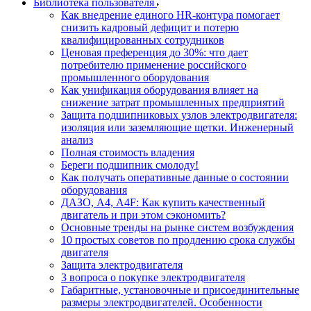
Библиотека пользователя
Как внедрение единого HR-контура помогает
снизить кадровый дефицит и потерю
квалифицированных сотрудников
Ценовая преференция до 30%: что дает
потребителю применение российского
промышленного оборудования
Как унификация оборудования влияет на
снижение затрат промышленных предприятий
Защита подшипниковых узлов электродвигателя:
изоляция или заземляющие щетки. Инженерный
анализ
Полная стоимость владения
Береги подшипник смолоду!
Как получать оперативные данные о состоянии
оборудования
ДАЗО, А4, А4F: Как купить качественный
двигатель и при этом сэкономить?
Основные тренды на рынке систем возбуждения
10 простых советов по продлению срока службы
двигателя
Защита электродвигателя
3 вопроса о покупке электродвигателя
Габаритные, установочные и присоединительные
размеры электродвигателей. Особенности