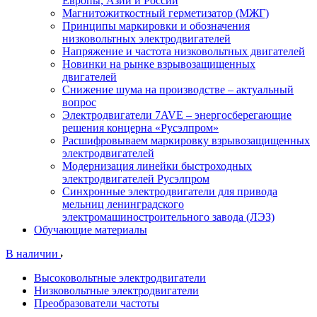
Европы, Азии и России
Магнитожиткостный герметизатор (МЖГ)
Принципы маркировки и обозначения
низковольтных электродвигателей
Напряжение и частота низковольтных двигателей
Новинки на рынке взрывозащищенных
двигателей
Снижение шума на производстве – актуальный
вопрос
Электродвигатели 7AVE – энергосберегающие
решения концерна «Русэлпром»
Расшифровываем маркировку взрывозащищенных
электродвигателей
Модернизация линейки быстроходных
электродвигателей Русэлпром
Синхронные электродвигатели для привода
мельниц ленинградского
электромашиностроительного завода (ЛЭЗ)
Обучающие материалы
В наличии
Высоковольтные электродвигатели
Низковольтные электродвигатели
Преобразователи частоты