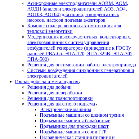
Асинхронные электродвигатели АОВМ, АОМ,
АОДН (аналоги электродвигателей АО3, АО4,
АО103, АО104) для привода конденсатных
насосов, насосов подъема эжекторов
Комплексные решения и автоматизация для
тепловой энергетики
Модернизация высокочастотных, коллекторных,
электромашинных систем управления
возбудителей генераторов (приведение к ГОСТу
панелей РВА-65, ЭПА-120, ЭПА-325В, ЭПА-305,
ЭПА-500)
Решения для оптимизации работы электропривода
Системы возбуждения синхронных генераторов и
электродвигателей
Горная добыча и металлургия
Решения для добычи
Решения для переработки
Решения для транспортировки
Решения для шахтного подъема
Электрические машины
Подъемные машины со шкивом трения
Подъемные машины барабанные
Подъемники для проходки шахт
Подъёмные машины серии JTP
Гидравлическая станция питания и