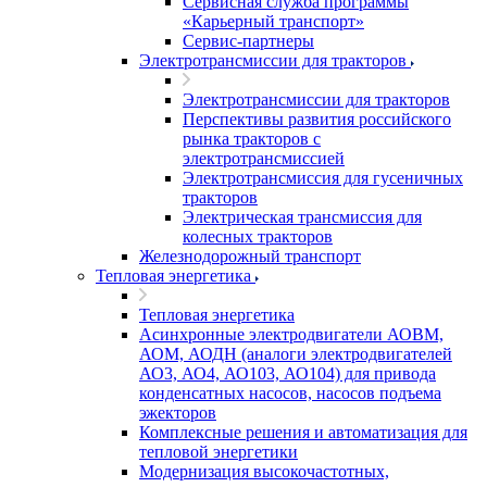
Сервисная служба программы
«Карьерный транспорт»
Сервис-партнеры
Электротрансмиссии для тракторов
Электротрансмиссии для тракторов
Перспективы развития российского
рынка тракторов с
электротрансмиссией
Электротрансмиссия для гусеничных
тракторов
Электрическая трансмиссия для
колесных тракторов
Железнодорожный транспорт
Тепловая энергетика
Тепловая энергетика
Асинхронные электродвигатели АОВМ,
АОМ, АОДН (аналоги электродвигателей
АО3, АО4, АО103, АО104) для привода
конденсатных насосов, насосов подъема
эжекторов
Комплексные решения и автоматизация для
тепловой энергетики
Модернизация высокочастотных,