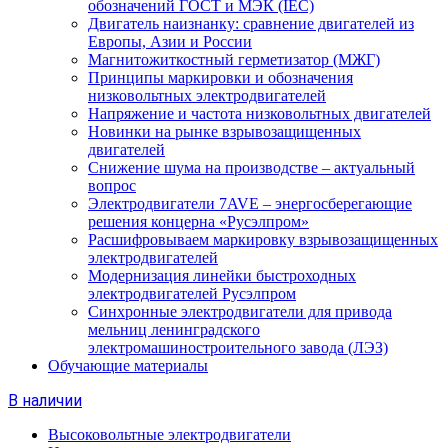
обозначений ГОСТ и МЭК (IEC)
Двигатель наизнанку: сравнение двигателей из
Европы, Азии и России
Магнитожиткостный герметизатор (МЖГ)
Принципы маркировки и обозначения
низковольтных электродвигателей
Напряжение и частота низковольтных двигателей
Новинки на рынке взрывозащищенных
двигателей
Снижение шума на производстве – актуальный
вопрос
Электродвигатели 7AVE – энергосберегающие
решения концерна «Русэлпром»
Расшифровываем маркировку взрывозащищенных
электродвигателей
Модернизация линейки быстроходных
электродвигателей Русэлпром
Синхронные электродвигатели для привода
мельниц ленинградского
электромашиностроительного завода (ЛЭЗ)
Обучающие материалы
В наличии
Высоковольтные электродвигатели