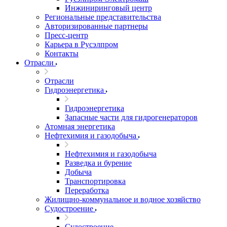
Инжиниринговый центр
Региональные представительства
Авторизированные партнеры
Пресс-центр
Карьера в Русэлпром
Контакты
Отрасли
Отрасли
Гидроэнергетика
Гидроэнергетика
Запасные части для гидрогенераторов
Атомная энергетика
Нефтехимия и газодобыча
Нефтехимия и газодобыча
Разведка и бурение
Добыча
Транспортировка
Переработка
Жилищно-коммунальное и водное хозяйство
Судостроение
Судостроение