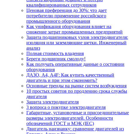
квалифицированных сотрудников
Ценовая преференция до 30%: что дает
потребителю применение российского
промышленного оборудования
Как унификация оборудования влияет на
снижение затрат промышленных предприятий
Защита подшипниковых узлов электродвигателя:
изоляция или заземляющие щетки. Инженерный
анализ
Полная стоимость владения
Береги подшипник смолоду!
Как получать оперативные данные о состоянии
оборудования
ДАЗО, А4, А4F: Как купить качественный
двигатель и при этом сэкономить?
Основные тренды на рынке систем возбуждения
10 простых советов по продлению срока службы
двигателя
Защита электродвигателя
3 вопроса о покупке электродвигателя
Габаритные, установочные и присоединительные
размеры электродвигателей. Особенности
обозначений ГОСТ и МЭК (IEC)
Двигатель наизнанку: сравнение двигателей из