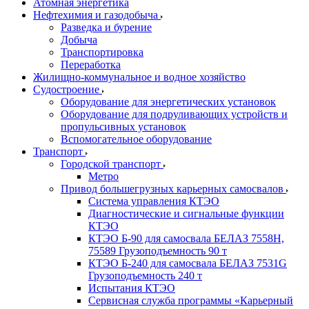
Атомная энергетика
Нефтехимия и газодобыча
Разведка и бурение
Добыча
Транспортировка
Переработка
Жилищно-коммунальное и водное хозяйство
Судостроение
Оборудование для энергетических установок
Оборудование для подруливающих устройств и
пропульсивных установок
Вспомогательное оборудование
Транспорт
Городской транспорт
Метро
Привод большегрузных карьерных самосвалов
Система управления КТЭО
Диагностические и сигнальные функции
КТЭО
КТЭО Б-90 для самосвала БЕЛАЗ 7558H,
75589 Грузоподъемность 90 т
КТЭО Б-240 для самосвала БЕЛАЗ 7531G
Грузоподъемность 240 т
Испытания КТЭО
Сервисная служба программы «Карьерный