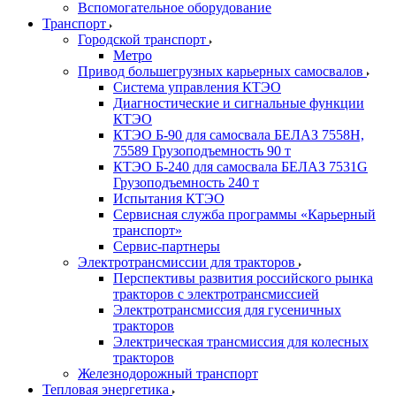
Вспомогательное оборудование
Транспорт
Городской транспорт
Метро
Привод большегрузных карьерных самосвалов
Система управления КТЭО
Диагностические и сигнальные функции
КТЭО
КТЭО Б-90 для самосвала БЕЛАЗ 7558H,
75589 Грузоподъемность 90 т
КТЭО Б-240 для самосвала БЕЛАЗ 7531G
Грузоподъемность 240 т
Испытания КТЭО
Сервисная служба программы «Карьерный
транспорт»
Сервис-партнеры
Электротрансмиссии для тракторов
Перспективы развития российского рынка
тракторов с электротрансмиссией
Электротрансмиссия для гусеничных
тракторов
Электрическая трансмиссия для колесных
тракторов
Железнодорожный транспорт
Тепловая энергетика