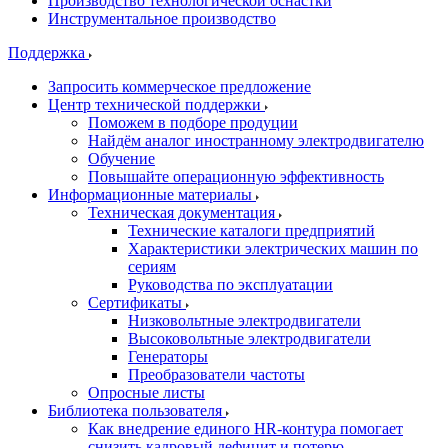
Производство технологической оснастки
Инструментальное производство
Поддержка
Запросить коммерческое предложение
Центр технической поддержки
Поможем в подборе продуции
Найдём аналог иностранному электродвигателю
Обучение
Повышайте операционную эффективность
Информационные материалы
Техническая документация
Технические каталоги предприятий
Характеристики электрических машин по
сериям
Руководства по эксплуатации
Сертификаты
Низковольтные электродвигатели
Высоковольтные электродвигатели
Генераторы
Преобразователи частоты
Опросные листы
Библиотека пользователя
Как внедрение единого HR-контура помогает
снизить кадровый дефицит и потерю