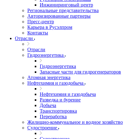
Инжиниринговый центр
Региональные представительства
Авторизированные партнеры
Пресс-центр
Карьера в Русэлпром
Контакты
Отрасли
Отрасли
Гидроэнергетика
Гидроэнергетика
Запасные части для гидрогенераторов
Атомная энергетика
Нефтехимия и газодобыча
Нефтехимия и газодобыча
Разведка и бурение
Добыча
Транспортировка
Переработка
Жилищно-коммунальное и водное хозяйство
Судостроение
Судостроение