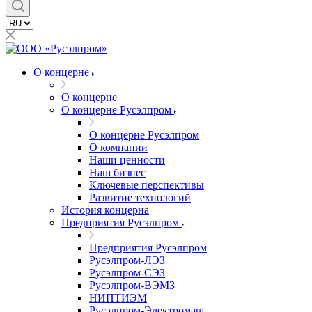
О концерне
О концерне
О концерне Русэлпром
О концерне Русэлпром
О компании
Наши ценности
Наш бизнес
Ключевые перспективы
Развитие технологий
История концерна
Предприятия Русэлпром
Предприятия Русэлпром
Русэлпром-ЛЭЗ
Русэлпром-СЭЗ
Русэлпром-ВЭМЗ
НИПТИЭМ
Русэлпром-Электромаш