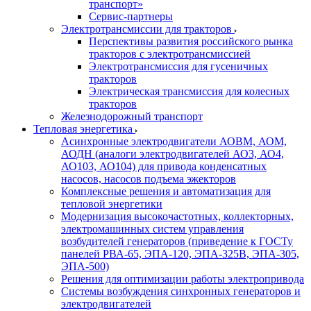
транспорт»
Сервис-партнеры
Электротрансмиссии для тракторов
Перспективы развития российского рынка
тракторов с электротрансмиссией
Электротрансмиссия для гусеничных
тракторов
Электрическая трансмиссия для колесных
тракторов
Железнодорожный транспорт
Тепловая энергетика
Асинхронные электродвигатели АОВМ, АОМ,
АОДН (аналоги электродвигателей АО3, АО4,
АО103, АО104) для привода конденсатных
насосов, насосов подъема эжекторов
Комплексные решения и автоматизация для
тепловой энергетики
Модернизация высокочастотных, коллекторных,
электромашинных систем управления
возбудителей генераторов (приведение к ГОСТу
панелей РВА-65, ЭПА-120, ЭПА-325В, ЭПА-305,
ЭПА-500)
Решения для оптимизации работы электропривода
Системы возбуждения синхронных генераторов и
электродвигателей