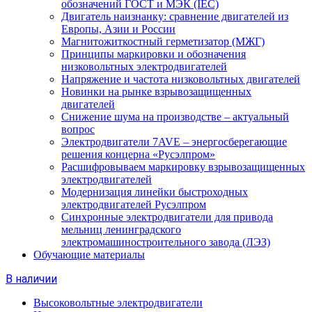
обозначений ГОСТ и МЭК (IEC)
Двигатель наизнанку: сравнение двигателей из
Европы, Азии и России
Магнитожиткостный герметизатор (МЖГ)
Принципы маркировки и обозначения
низковольтных электродвигателей
Напряжение и частота низковольтных двигателей
Новинки на рынке взрывозащищенных
двигателей
Снижение шума на производстве – актуальный
вопрос
Электродвигатели 7AVE – энергосберегающие
решения концерна «Русэлпром»
Расшифровываем маркировку взрывозащищенных
электродвигателей
Модернизация линейки быстроходных
электродвигателей Русэлпром
Синхронные электродвигатели для привода
мельниц ленинградского
электромашиностроительного завода (ЛЭЗ)
Обучающие материалы
В наличии
Высоковольтные электродвигатели