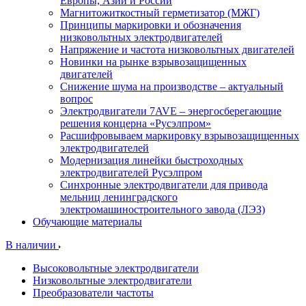
Европы, Азии и России
Магнитожиткостный герметизатор (МЖГ)
Принципы маркировки и обозначения
низковольтных электродвигателей
Напряжение и частота низковольтных двигателей
Новинки на рынке взрывозащищенных
двигателей
Снижение шума на производстве – актуальный
вопрос
Электродвигатели 7AVE – энергосберегающие
решения концерна «Русэлпром»
Расшифровываем маркировку взрывозащищенных
электродвигателей
Модернизация линейки быстроходных
электродвигателей Русэлпром
Синхронные электродвигатели для привода
мельниц ленинградского
электромашиностроительного завода (ЛЭЗ)
Обучающие материалы
В наличии
Высоковольтные электродвигатели
Низковольтные электродвигатели
Преобразователи частоты