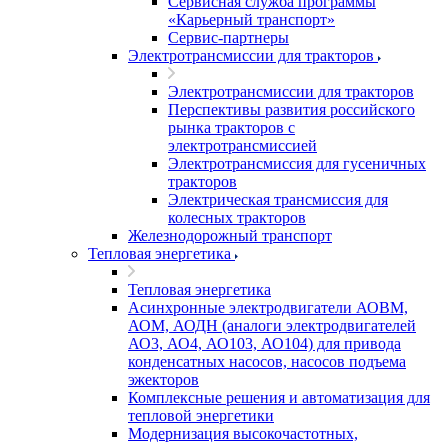
Сервисная служба программы
«Карьерный транспорт»
Сервис-партнеры
Электротрансмиссии для тракторов
Электротрансмиссии для тракторов
Перспективы развития российского
рынка тракторов с
электротрансмиссией
Электротрансмиссия для гусеничных
тракторов
Электрическая трансмиссия для
колесных тракторов
Железнодорожный транспорт
Тепловая энергетика
Тепловая энергетика
Асинхронные электродвигатели АОВМ,
АОМ, АОДН (аналоги электродвигателей
АО3, АО4, АО103, АО104) для привода
конденсатных насосов, насосов подъема
эжекторов
Комплексные решения и автоматизация для
тепловой энергетики
Модернизация высокочастотных,