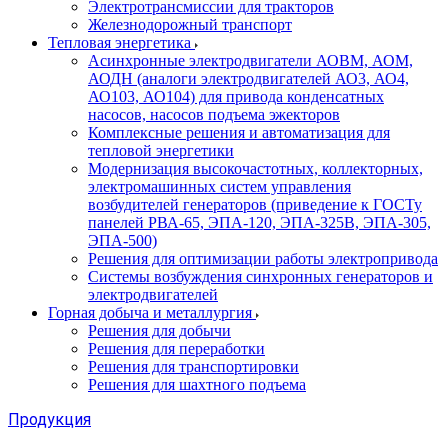
Электротрансмиссии для тракторов
Железнодорожный транспорт
Тепловая энергетика
Асинхронные электродвигатели АОВМ, АОМ,
АОДН (аналоги электродвигателей АО3, АО4,
АО103, АО104) для привода конденсатных
насосов, насосов подъема эжекторов
Комплексные решения и автоматизация для
тепловой энергетики
Модернизация высокочастотных, коллекторных,
электромашинных систем управления
возбудителей генераторов (приведение к ГОСТу
панелей РВА-65, ЭПА-120, ЭПА-325В, ЭПА-305,
ЭПА-500)
Решения для оптимизации работы электропривода
Системы возбуждения синхронных генераторов и
электродвигателей
Горная добыча и металлургия
Решения для добычи
Решения для переработки
Решения для транспортировки
Решения для шахтного подъема
Продукция