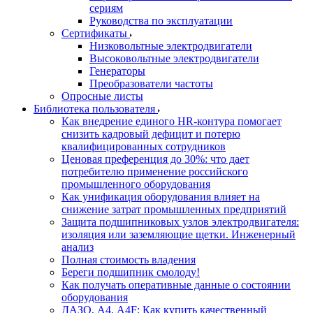
сериям
Руководства по эксплуатации
Сертификаты
Низковольтные электродвигатели
Высоковольтные электродвигатели
Генераторы
Преобразователи частоты
Опросные листы
Библиотека пользователя
Как внедрение единого HR-контура помогает
снизить кадровый дефицит и потерю
квалифицированных сотрудников
Ценовая преференция до 30%: что дает
потребителю применение российского
промышленного оборудования
Как унификация оборудования влияет на
снижение затрат промышленных предприятий
Защита подшипниковых узлов электродвигателя:
изоляция или заземляющие щетки. Инженерный
анализ
Полная стоимость владения
Береги подшипник смолоду!
Как получать оперативные данные о состоянии
оборудования
ДАЗО, А4, А4F: Как купить качественный