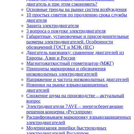
двигатель и при этом сэкономить?
Основные тренды на рынке систем возбуждения
10 простых советов по продлению срока службы
двигателя
Защита электродвигателя
3 вопроса о покупке электродвигателя
Габаритные, установочные и присоединительные
размеры электродвигателей. Особенности
обозначений ГОСТ и МЭК (IEC)
Двигатель наизнанку: сравнение двигателей из
Европы, Азии и России
Магнитожиткостный герметизатор (МЖГ)
Принципы маркировки и обозначения
низковольтных электродвигателей
Напряжение и частота низковольтных двигателей
Новинки на рынке взрывозащищенных
двигателей
Снижение шума на производстве – актуальный
вопрос
Электродвигатели 7AVE – энергосберегающие
решения концерна «Русэлпром»
Расшифровываем маркировку взрывозащищенных
электродвигателей
Модернизация линейки быстроходных
электродвигателей Русэлпром