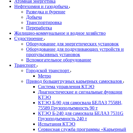
Атомная энергетика
Нефтехимия и газодобыча
Разведка и бурение
Добыча
Транспортировка
Переработка
Жилищно-коммунальное и водное хозяйство
Судостроение
Оборудование для энергетических установок
Оборудование для подруливающих устройств и
пропульсивных установок
Вспомогательное оборудование
Транспорт
Городской транспорт
Метро
Привод большегрузных карьерных самосвалов
Система управления КТЭО
Диагностические и сигнальные функции
КТЭО
КТЭО Б-90 для самосвала БЕЛАЗ 7558H,
75589 Грузоподъемность 90 т
КТЭО Б-240 для самосвала БЕЛАЗ 7531G
Грузоподъемность 240 т
Испытания КТЭО
Сервисная служба программы «Карьерный