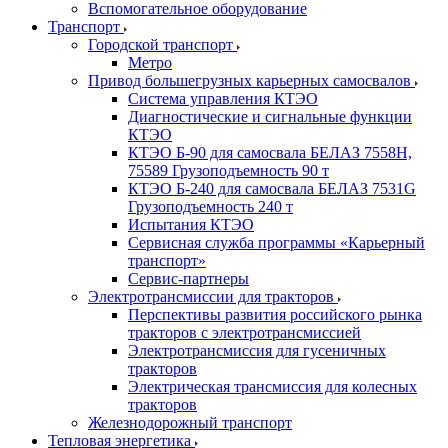
Вспомогательное оборудование
Транспорт
Городской транспорт
Метро
Привод большегрузных карьерных самосвалов
Система управления КТЭО
Диагностические и сигнальные функции
КТЭО
КТЭО Б-90 для самосвала БЕЛАЗ 7558H,
75589 Грузоподъемность 90 т
КТЭО Б-240 для самосвала БЕЛАЗ 7531G
Грузоподъемность 240 т
Испытания КТЭО
Сервисная служба программы «Карьерный
транспорт»
Сервис-партнеры
Электротрансмиссии для тракторов
Перспективы развития российского рынка
тракторов с электротрансмиссией
Электротрансмиссия для гусеничных
тракторов
Электрическая трансмиссия для колесных
тракторов
Железнодорожный транспорт
Тепловая энергетика