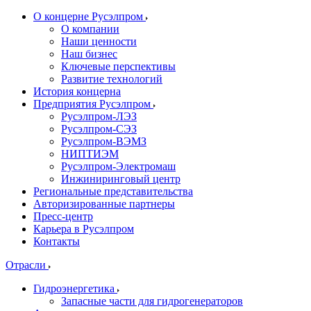
О концерне Русэлпром
О компании
Наши ценности
Наш бизнес
Ключевые перспективы
Развитие технологий
История концерна
Предприятия Русэлпром
Русэлпром-ЛЭЗ
Русэлпром-СЭЗ
Русэлпром-ВЭМЗ
НИПТИЭМ
Русэлпром-Электромаш
Инжиниринговый центр
Региональные представительства
Авторизированные партнеры
Пресс-центр
Карьера в Русэлпром
Контакты
Отрасли
Гидроэнергетика
Запасные части для гидрогенераторов