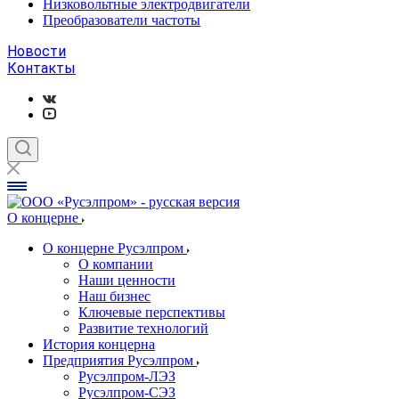
Низковольтные электродвигатели
Преобразователи частоты
Новости
Контакты
О концерне
О концерне Русэлпром
О компании
Наши ценности
Наш бизнес
Ключевые перспективы
Развитие технологий
История концерна
Предприятия Русэлпром
Русэлпром-ЛЭЗ
Русэлпром-СЭЗ