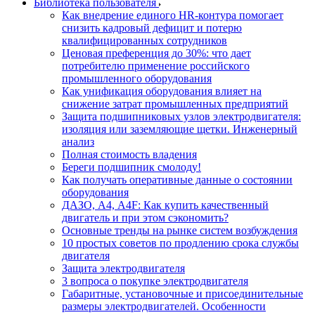
Библиотека пользователя
Как внедрение единого HR-контура помогает
снизить кадровый дефицит и потерю
квалифицированных сотрудников
Ценовая преференция до 30%: что дает
потребителю применение российского
промышленного оборудования
Как унификация оборудования влияет на
снижение затрат промышленных предприятий
Защита подшипниковых узлов электродвигателя:
изоляция или заземляющие щетки. Инженерный
анализ
Полная стоимость владения
Береги подшипник смолоду!
Как получать оперативные данные о состоянии
оборудования
ДАЗО, А4, А4F: Как купить качественный
двигатель и при этом сэкономить?
Основные тренды на рынке систем возбуждения
10 простых советов по продлению срока службы
двигателя
Защита электродвигателя
3 вопроса о покупке электродвигателя
Габаритные, установочные и присоединительные
размеры электродвигателей. Особенности