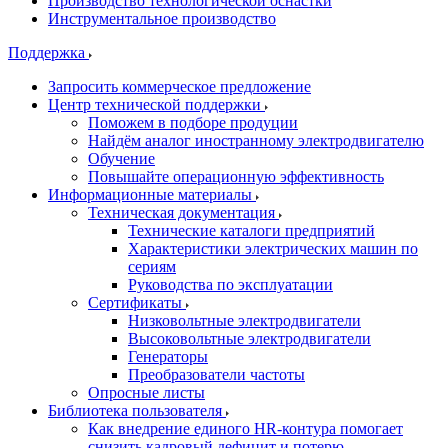
Производство технологической оснастки
Инструментальное производство
Поддержка
Запросить коммерческое предложение
Центр технической поддержки
Поможем в подборе продуции
Найдём аналог иностранному электродвигателю
Обучение
Повышайте операционную эффективность
Информационные материалы
Техническая документация
Технические каталоги предприятий
Характеристики электрических машин по
сериям
Руководства по эксплуатации
Сертификаты
Низковольтные электродвигатели
Высоковольтные электродвигатели
Генераторы
Преобразователи частоты
Опросные листы
Библиотека пользователя
Как внедрение единого HR-контура помогает
снизить кадровый дефицит и потерю