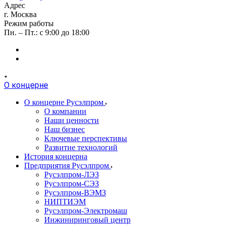
Адрес
г. Москва
Режим работы
Пн. – Пт.: с 9:00 до 18:00
О концерне
О концерне Русэлпром
О компании
Наши ценности
Наш бизнес
Ключевые перспективы
Развитие технологий
История концерна
Предприятия Русэлпром
Русэлпром-ЛЭЗ
Русэлпром-СЭЗ
Русэлпром-ВЭМЗ
НИПТИЭМ
Русэлпром-Электромаш
Инжиниринговый центр