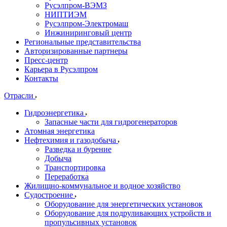
Русэлпром-ВЭМЗ
НИПТИЭМ
Русэлпром-Электромаш
Инжиниринговый центр
Региональные представительства
Авторизированные партнеры
Пресс-центр
Карьера в Русэлпром
Контакты
Отрасли
Гидроэнергетика
Запасные части для гидрогенераторов
Атомная энергетика
Нефтехимия и газодобыча
Разведка и бурение
Добыча
Транспортировка
Переработка
Жилищно-коммунальное и водное хозяйство
Судостроение
Оборудование для энергетических установок
Оборудование для подруливающих устройств и
пропульсивных установок