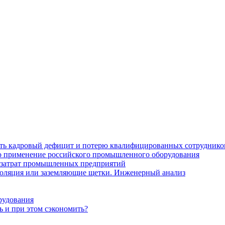
ить кадровый дефицит и потерю квалифицированных сотруднико
лю применение российского промышленного оборудования
 затрат промышленных предприятий
золяция или заземляющие щетки. Инженерный анализ
рудования
ь и при этом сэкономить?