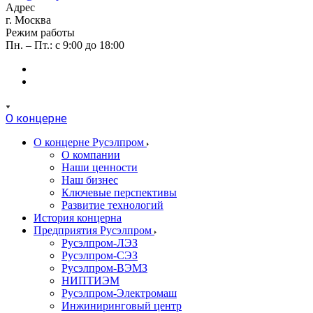
Адрес
г. Москва
Режим работы
Пн. – Пт.: с 9:00 до 18:00
О концерне
О концерне Русэлпром
О компании
Наши ценности
Наш бизнес
Ключевые перспективы
Развитие технологий
История концерна
Предприятия Русэлпром
Русэлпром-ЛЭЗ
Русэлпром-СЭЗ
Русэлпром-ВЭМЗ
НИПТИЭМ
Русэлпром-Электромаш
Инжиниринговый центр