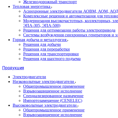
Железнодорожный транспорт
Тепловая энергетика
Асинхронные электродвигатели АОВМ, АОМ, АОДН (
Комплексные решения и автоматизация для теплов
Модернизация высокочастотных, коллекторных, эл
ЭПА-305, ЭПА-500)
Решения для оптимизации работы электропривода
Системы возбуждения синхронных генераторов и э
Горная добыча и металлургия
Решения для добычи
Решения для переработки
Решения для транспортировки
Решения для шахтного подъема
Продукция
Электродвигатели
Низковольтные электродвигатели
Общепромышленное применение
Взрывозащищенное исполнение
Специализированное назначение
Импортозамещение (CENELEC)
Высоковольтные электродвигатели
Общепромышленное применение
Взрывозащищенное исполнение