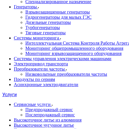
Специализированное назначение
Генераторы
Взрывозащищенные генераторы
Гидрогенераторы для малых ГЭС
Дизельные генераторы
Турбогенераторы
Тяговые генераторы
Системы мониторинга
Интеллектуальная Система Контроля Работы Агре
Мониторинг общепромышленного оборудования
Мониторинг взрывозащищенного оборудования
Системы управления электрическими машинами
Электропривод транспорта
Преобразователи частоты
Низковольтные преобразователи частоты
Продукты по сериям
Асинхронные электродвигатели
Услуги
Сервисные услуги
Предпродажный сервис
Послепродажный сервис
Высокоточное литье из алюминия
Высокоточное чугунное литье