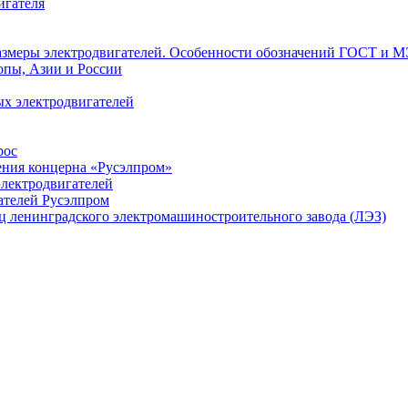
игателя
азмеры электродвигателей. Особенности обозначений ГОСТ и М
опы, Азии и России
х электродвигателей
рос
ения концерна «Русэлпром»
лектродвигателей
ателей Русэлпром
ц ленинградского электромашиностроительного завода (ЛЭЗ)