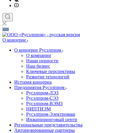
О концерне
О концерне Русэлпром
О компании
Наши ценности
Наш бизнес
Ключевые перспективы
Развитие технологий
История концерна
Предприятия Русэлпром
Русэлпром-ЛЭЗ
Русэлпром-СЭЗ
Русэлпром-ВЭМЗ
НИПТИЭМ
Русэлпром-Электромаш
Инжиниринговый центр
Региональные представительства
Авторизированные партнеры