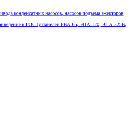
вода конденсатных насосов, насосов подъема эжекторов
приведение к ГОСТу панелей РВА-65, ЭПА-120, ЭПА-325В,