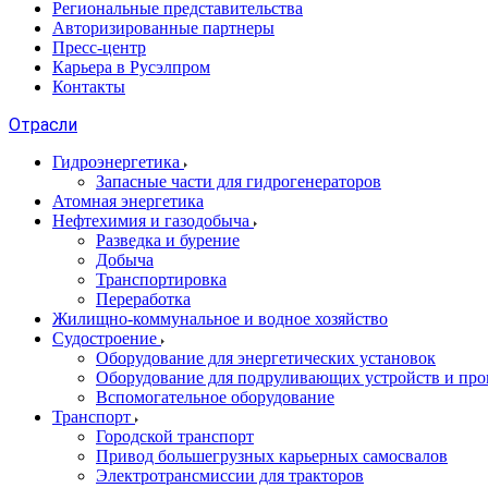
Региональные представительства
Авторизированные партнеры
Пресс-центр
Карьера в Русэлпром
Контакты
Отрасли
Гидроэнергетика
Запасные части для гидрогенераторов
Атомная энергетика
Нефтехимия и газодобыча
Разведка и бурение
Добыча
Транспортировка
Переработка
Жилищно-коммунальное и водное хозяйство
Судостроение
Оборудование для энергетических установок
Оборудование для подруливающих устройств и про
Вспомогательное оборудование
Транспорт
Городской транспорт
Привод большегрузных карьерных самосвалов
Электротрансмиссии для тракторов