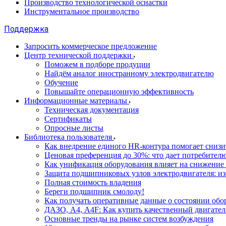
Производство технологической оснастки
Инструментальное производство
Поддержка
Запросить коммерческое предложение
Центр технической поддержки
Поможем в подборе продуции
Найдём аналог иностранному электродвигателю
Обучение
Повышайте операционную эффективность
Информационные материалы
Техническая документация
Сертификаты
Опросные листы
Библиотека пользователя
Как внедрение единого HR-контура помогает сниз
Ценовая преференция до 30%: что дает потребите
Как унификация оборудования влияет на снижение
Защита подшипниковых узлов электродвигателя: и
Полная стоимость владения
Береги подшипник смолоду!
Как получать оперативные данные о состоянии обо
ДАЗО, А4, А4F: Как купить качественный двигател
Основные тренды на рынке систем возбуждения