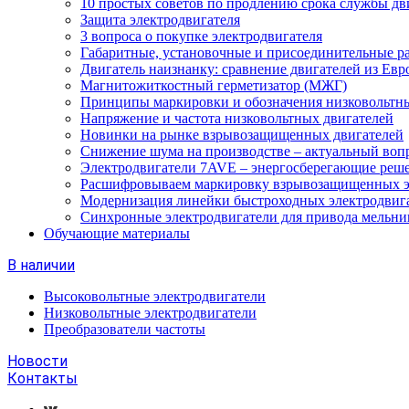
10 простых советов по продлению срока службы дв
Защита электродвигателя
3 вопроса о покупке электродвигателя
Габаритные, установочные и присоединительные р
Двигатель наизнанку: сравнение двигателей из Евр
Магнитожиткостный герметизатор (МЖГ)
Принципы маркировки и обозначения низковольтны
Напряжение и частота низковольтных двигателей
Новинки на рынке взрывозащищенных двигателей
Снижение шума на производстве – актуальный воп
Электродвигатели 7AVE – энергосберегающие реш
Расшифровываем маркировку взрывозащищенных э
Модернизация линейки быстроходных электродвиг
Синхронные электродвигатели для привода мельни
Обучающие материалы
В наличии
Высоковольтные электродвигатели
Низковольтные электродвигатели
Преобразователи частоты
Новости
Контакты