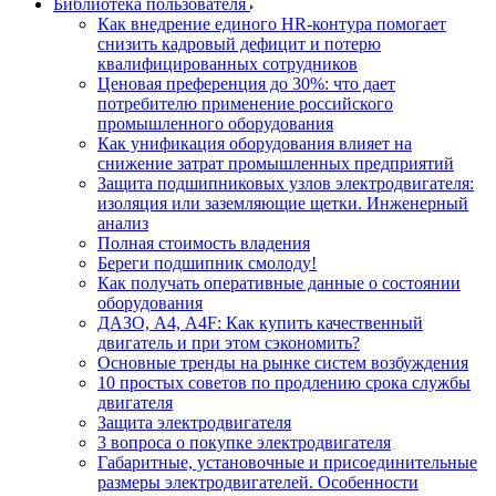
Библиотека пользователя
Как внедрение единого HR-контура помогает
снизить кадровый дефицит и потерю
квалифицированных сотрудников
Ценовая преференция до 30%: что дает
потребителю применение российского
промышленного оборудования
Как унификация оборудования влияет на
снижение затрат промышленных предприятий
Защита подшипниковых узлов электродвигателя:
изоляция или заземляющие щетки. Инженерный
анализ
Полная стоимость владения
Береги подшипник смолоду!
Как получать оперативные данные о состоянии
оборудования
ДАЗО, А4, А4F: Как купить качественный
двигатель и при этом сэкономить?
Основные тренды на рынке систем возбуждения
10 простых советов по продлению срока службы
двигателя
Защита электродвигателя
3 вопроса о покупке электродвигателя
Габаритные, установочные и присоединительные
размеры электродвигателей. Особенности