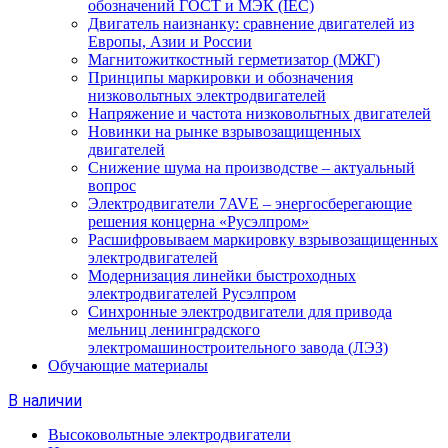
обозначений ГОСТ и МЭК (IEC)
Двигатель наизнанку: сравнение двигателей из
Европы, Азии и России
Магнитожиткостный герметизатор (МЖГ)
Принципы маркировки и обозначения
низковольтных электродвигателей
Напряжение и частота низковольтных двигателей
Новинки на рынке взрывозащищенных
двигателей
Снижение шума на производстве – актуальный
вопрос
Электродвигатели 7AVE – энергосберегающие
решения концерна «Русэлпром»
Расшифровываем маркировку взрывозащищенных
электродвигателей
Модернизация линейки быстроходных
электродвигателей Русэлпром
Синхронные электродвигатели для привода
мельниц ленинградского
электромашиностроительного завода (ЛЭЗ)
Обучающие материалы
В наличии
Высоковольтные электродвигатели