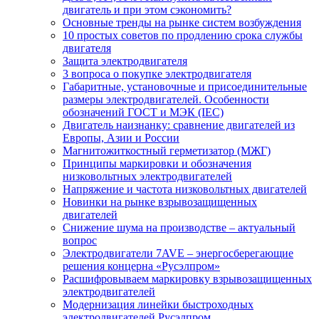
двигатель и при этом сэкономить?
Основные тренды на рынке систем возбуждения
10 простых советов по продлению срока службы
двигателя
Защита электродвигателя
3 вопроса о покупке электродвигателя
Габаритные, установочные и присоединительные
размеры электродвигателей. Особенности
обозначений ГОСТ и МЭК (IEC)
Двигатель наизнанку: сравнение двигателей из
Европы, Азии и России
Магнитожиткостный герметизатор (МЖГ)
Принципы маркировки и обозначения
низковольтных электродвигателей
Напряжение и частота низковольтных двигателей
Новинки на рынке взрывозащищенных
двигателей
Снижение шума на производстве – актуальный
вопрос
Электродвигатели 7AVE – энергосберегающие
решения концерна «Русэлпром»
Расшифровываем маркировку взрывозащищенных
электродвигателей
Модернизация линейки быстроходных
электродвигателей Русэлпром