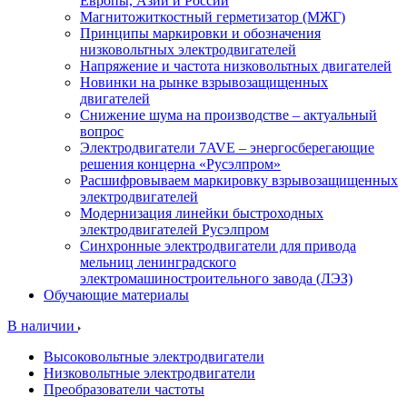
Европы, Азии и России
Магнитожиткостный герметизатор (МЖГ)
Принципы маркировки и обозначения
низковольтных электродвигателей
Напряжение и частота низковольтных двигателей
Новинки на рынке взрывозащищенных
двигателей
Снижение шума на производстве – актуальный
вопрос
Электродвигатели 7AVE – энергосберегающие
решения концерна «Русэлпром»
Расшифровываем маркировку взрывозащищенных
электродвигателей
Модернизация линейки быстроходных
электродвигателей Русэлпром
Синхронные электродвигатели для привода
мельниц ленинградского
электромашиностроительного завода (ЛЭЗ)
Обучающие материалы
В наличии
Высоковольтные электродвигатели
Низковольтные электродвигатели
Преобразователи частоты