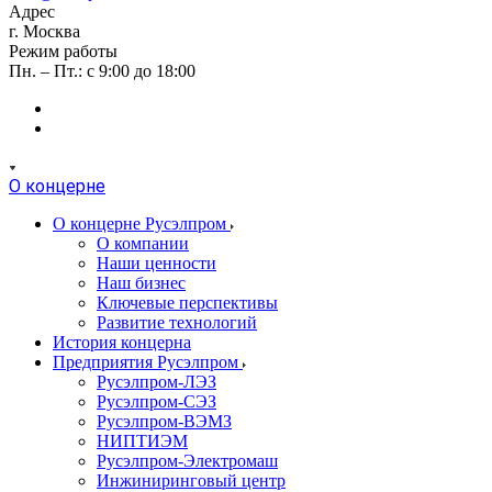
Адрес
г. Москва
Режим работы
Пн. – Пт.: с 9:00 до 18:00
О концерне
О концерне Русэлпром
О компании
Наши ценности
Наш бизнес
Ключевые перспективы
Развитие технологий
История концерна
Предприятия Русэлпром
Русэлпром-ЛЭЗ
Русэлпром-СЭЗ
Русэлпром-ВЭМЗ
НИПТИЭМ
Русэлпром-Электромаш
Инжиниринговый центр