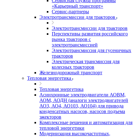
Сервисная служба программы
«Карьерный транспорт»
Сервис-партнеры
Электротрансмиссии для тракторов
Электротрансмиссии для тракторов
Перспективы развития российского
рынка тракторов с
электротрансмиссией
Электротрансмиссия для гусеничных
тракторов
Электрическая трансмиссия для
колесных тракторов
Железнодорожный транспорт
Тепловая энергетика
Тепловая энергетика
Асинхронные электродвигатели АОВМ,
АОМ, АОДН (аналоги электродвигателей
АО3, АО4, АО103, АО104) для привода
конденсатных насосов, насосов подъема
эжекторов
Комплексные решения и автоматизация для
тепловой энергетики
Модернизация высокочастотных,