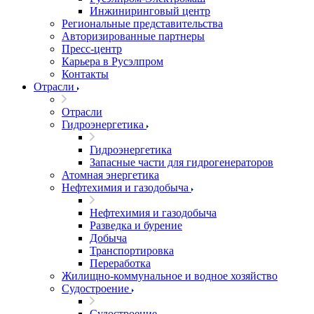
Инжиниринговый центр
Региональные представительства
Авторизированные партнеры
Пресс-центр
Карьера в Русэлпром
Контакты
Отрасли
Отрасли
Гидроэнергетика
Гидроэнергетика
Запасные части для гидрогенераторов
Атомная энергетика
Нефтехимия и газодобыча
Нефтехимия и газодобыча
Разведка и бурение
Добыча
Транспортировка
Переработка
Жилищно-коммунальное и водное хозяйство
Судостроение
Судостроение