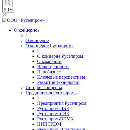
О концерне
О концерне
О концерне Русэлпром
О концерне Русэлпром
О компании
Наши ценности
Наш бизнес
Ключевые перспективы
Развитие технологий
История концерна
Предприятия Русэлпром
Предприятия Русэлпром
Русэлпром-ЛЭЗ
Русэлпром-СЭЗ
Русэлпром-ВЭМЗ
НИПТИЭМ
Русэлпром-Электромаш