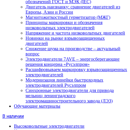
обозначений ГОСТ и МЭК (IEC)
Двигатель наизнанку: сравнение двигателей из
Европы, Азии и России
Магнитожиткостный герметизатор (МЖГ)
Принципы маркировки и обозначения
низковольтных электродвигателей
Напряжение и частота низковольтных двигателей
Новинки на рынке взрывозащищенных
двигателей
Снижение шума на производстве – актуальный
вопрос
Электродвигатели 7AVE – энергосберегающие
решения концерна «Русэлпром»
Расшифровываем маркировку взрывозащищенных
электродвигателей
Модернизация линейки быстроходных
электродвигателей Русэлпром
Синхронные электродвигатели для привода
мельниц ленинградского
электромашиностроительного завода (ЛЭЗ)
Обучающие материалы
В наличии
Высоковольтные электродвигатели