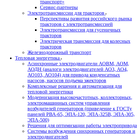
транспорт»
Сервис-партнеры
Электротрансмиссии для тракторов
Перспективы развития российского рынка
тракторов с электротрансмиссией
Электротрансмиссия для гусеничных
тракторов
Электрическая трансмиссия для колесных
тракторов
Железнодорожный транспорт
Тепловая энергетика
Асинхронные электродвигатели АОВМ, АОМ,
АОДН (аналоги электродвигателей АО3, АО4,
АО103, АО104) для привода конденсатных
насосов, насосов подъема эжекторов
Комплексные решения и автоматизация для
тепловой энергетики
Модернизация высокочастотных, коллекторных,
электромашинных систем управления
возбудителей генераторов (приведение к ГОСТу
панелей РВА-65, ЭПА-120, ЭПА-325В, ЭПА-305,
ЭПА-500)
Решения для оптимизации работы электропривода
Системы возбуждения синхронных генераторов и
электродвигателей