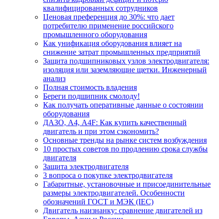
квалифицированных сотрудников
Ценовая преференция до 30%: что дает
потребителю применение российского
промышленного оборудования
Как унификация оборудования влияет на
снижение затрат промышленных предприятий
Защита подшипниковых узлов электродвигателя:
изоляция или заземляющие щетки. Инженерный
анализ
Полная стоимость владения
Береги подшипник смолоду!
Как получать оперативные данные о состоянии
оборудования
ДАЗО, А4, А4F: Как купить качественный
двигатель и при этом сэкономить?
Основные тренды на рынке систем возбуждения
10 простых советов по продлению срока службы
двигателя
Защита электродвигателя
3 вопроса о покупке электродвигателя
Габаритные, установочные и присоединительные
размеры электродвигателей. Особенности
обозначений ГОСТ и МЭК (IEC)
Двигатель наизнанку: сравнение двигателей из