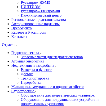
Русэлпром-ВЭМЗ
НИПТИЭМ
Русэлпром-Электромаш
Инжиниринговый центр
Региональные представительства
Авторизированные партнеры
Пресс-центр
Карьера в Русэлпром
Контакты
Отрасли
Гидроэнергетика
Запасные части для гидрогенераторов
Атомная энергетика
Нефтехимия и газодобыча
Разведка и бурение
Добыча
Транспортировка
Переработка
Жилищно-коммунальное и водное хозяйство
Судостроение
Оборудование для энергетических установок
Оборудование для подруливающих устройств и
пропульсивных установок