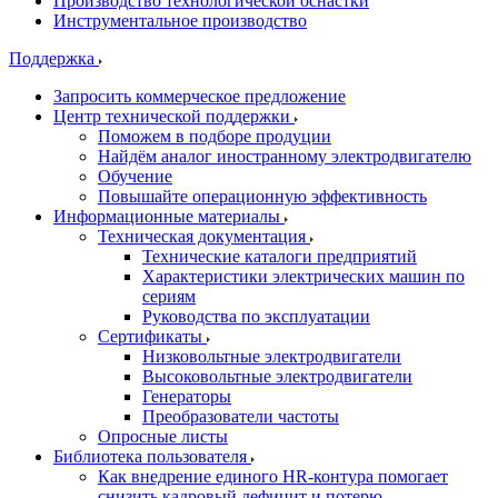
Производство технологической оснастки
Инструментальное производство
Поддержка
Запросить коммерческое предложение
Центр технической поддержки
Поможем в подборе продуции
Найдём аналог иностранному электродвигателю
Обучение
Повышайте операционную эффективность
Информационные материалы
Техническая документация
Технические каталоги предприятий
Характеристики электрических машин по
сериям
Руководства по эксплуатации
Сертификаты
Низковольтные электродвигатели
Высоковольтные электродвигатели
Генераторы
Преобразователи частоты
Опросные листы
Библиотека пользователя
Как внедрение единого HR-контура помогает
снизить кадровый дефицит и потерю