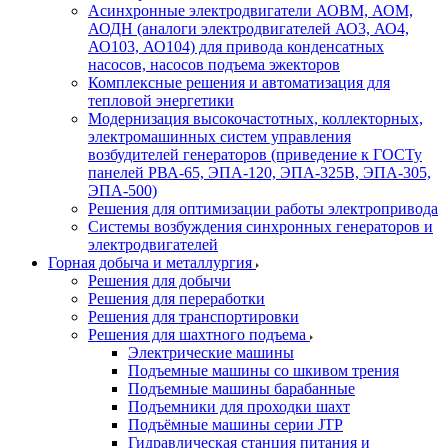
Асинхронные электродвигатели АОВМ, АОМ,
АОДН (аналоги электродвигателей АО3, АО4,
АО103, АО104) для привода конденсатных
насосов, насосов подъема эжекторов
Комплексные решения и автоматизация для
тепловой энергетики
Модернизация высокочастотных, коллекторных,
электромашинных систем управления
возбудителей генераторов (приведение к ГОСТу
панелей РВА-65, ЭПА-120, ЭПА-325В, ЭПА-305,
ЭПА-500)
Решения для оптимизации работы электропривода
Системы возбуждения синхронных генераторов и
электродвигателей
Горная добыча и металлургия
Решения для добычи
Решения для переработки
Решения для транспортировки
Решения для шахтного подъема
Электрические машины
Подъемные машины со шкивом трения
Подъемные машины барабанные
Подъемники для проходки шахт
Подъёмные машины серии JTP
Гидравлическая станция питания и