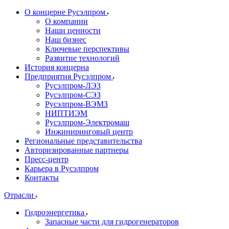
О концерне Русэлпром
О компании
Наши ценности
Наш бизнес
Ключевые перспективы
Развитие технологий
История концерна
Предприятия Русэлпром
Русэлпром-ЛЭЗ
Русэлпром-СЭЗ
Русэлпром-ВЭМЗ
НИПТИЭМ
Русэлпром-Электромаш
Инжиниринговый центр
Региональные представительства
Авторизированные партнеры
Пресс-центр
Карьера в Русэлпром
Контакты
Отрасли
Гидроэнергетика
Запасные части для гидрогенераторов