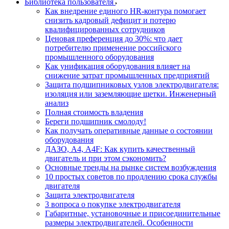
Библиотека пользователя
Как внедрение единого HR-контура помогает
снизить кадровый дефицит и потерю
квалифицированных сотрудников
Ценовая преференция до 30%: что дает
потребителю применение российского
промышленного оборудования
Как унификация оборудования влияет на
снижение затрат промышленных предприятий
Защита подшипниковых узлов электродвигателя:
изоляция или заземляющие щетки. Инженерный
анализ
Полная стоимость владения
Береги подшипник смолоду!
Как получать оперативные данные о состоянии
оборудования
ДАЗО, А4, А4F: Как купить качественный
двигатель и при этом сэкономить?
Основные тренды на рынке систем возбуждения
10 простых советов по продлению срока службы
двигателя
Защита электродвигателя
3 вопроса о покупке электродвигателя
Габаритные, установочные и присоединительные
размеры электродвигателей. Особенности