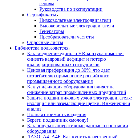
сериям
Руководства по эксплуатации
Сертификаты
Низковольтные электродвигатели
Высоковольтные электродвигатели
Генераторы
Преобразователи частоты
Опросные листы
Библиотека пользователя
Как внедрение единого HR-контура помогает
снизить кадровый дефицит и потерю
квалифицированных сотрудников
Ценовая преференция до 30%: что дает
потребителю применение российского
промышленного оборудования
Как унификация оборудования влияет на
снижение затрат промышленных предприятий
Защита подшипниковых узлов электродвигателя:
изоляция или заземляющие щетки. Инженерный
анализ
Полная стоимость владения
Береги подшипник смолоду!
Как получать оперативные данные о состоянии
оборудования
ДАЗО, А4, А4F: Как купить качественный