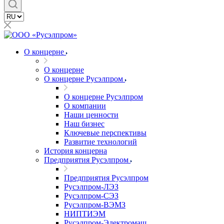
О концерне
О концерне
О концерне Русэлпром
О концерне Русэлпром
О компании
Наши ценности
Наш бизнес
Ключевые перспективы
Развитие технологий
История концерна
Предприятия Русэлпром
Предприятия Русэлпром
Русэлпром-ЛЭЗ
Русэлпром-СЭЗ
Русэлпром-ВЭМЗ
НИПТИЭМ
Русэлпром-Электромаш