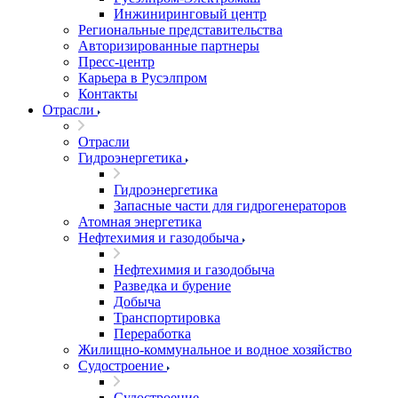
Инжиниринговый центр
Региональные представительства
Авторизированные партнеры
Пресс-центр
Карьера в Русэлпром
Контакты
Отрасли
Отрасли
Гидроэнергетика
Гидроэнергетика
Запасные части для гидрогенераторов
Атомная энергетика
Нефтехимия и газодобыча
Нефтехимия и газодобыча
Разведка и бурение
Добыча
Транспортировка
Переработка
Жилищно-коммунальное и водное хозяйство
Судостроение
Судостроение