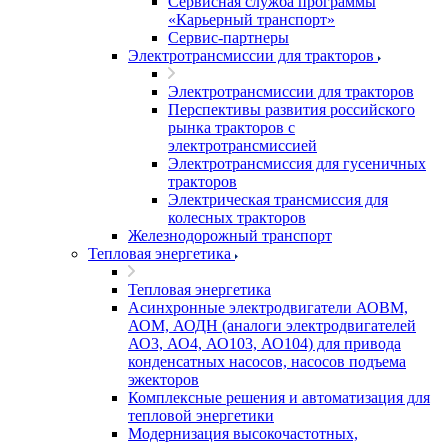
Сервисная служба программы
«Карьерный транспорт»
Сервис-партнеры
Электротрансмиссии для тракторов
Электротрансмиссии для тракторов
Перспективы развития российского
рынка тракторов с
электротрансмиссией
Электротрансмиссия для гусеничных
тракторов
Электрическая трансмиссия для
колесных тракторов
Железнодорожный транспорт
Тепловая энергетика
Тепловая энергетика
Асинхронные электродвигатели АОВМ,
АОМ, АОДН (аналоги электродвигателей
АО3, АО4, АО103, АО104) для привода
конденсатных насосов, насосов подъема
эжекторов
Комплексные решения и автоматизация для
тепловой энергетики
Модернизация высокочастотных,