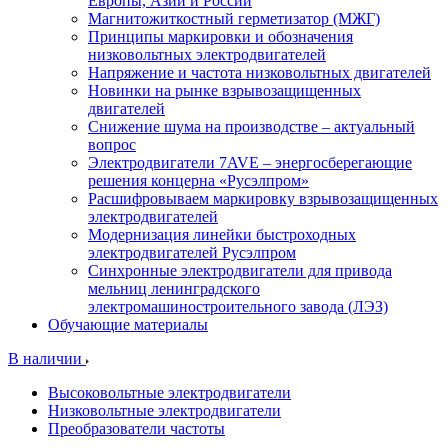
Европы, Азии и России
Магнитожиткостный герметизатор (МЖГ)
Принципы маркировки и обозначения
низковольтных электродвигателей
Напряжение и частота низковольтных двигателей
Новинки на рынке взрывозащищенных
двигателей
Снижение шума на производстве – актуальный
вопрос
Электродвигатели 7AVE – энергосберегающие
решения концерна «Русэлпром»
Расшифровываем маркировку взрывозащищенных
электродвигателей
Модернизация линейки быстроходных
электродвигателей Русэлпром
Синхронные электродвигатели для привода
мельниц ленинградского
электромашиностроительного завода (ЛЭЗ)
Обучающие материалы
В наличии
Высоковольтные электродвигатели
Низковольтные электродвигатели
Преобразователи частоты