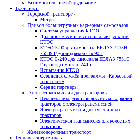
Вспомогательное оборудование
Транспорт
Городской транспорт
Метро
Привод большегрузных карьерных самосвалов
Система управления КТЭО
Диагностические и сигнальные функции
КТЭО
КТЭО Б-90 для самосвала БЕЛАЗ 7558H,
75589 Грузоподъемность 90 т
КТЭО Б-240 для самосвала БЕЛАЗ 7531G
Грузоподъемность 240 т
Испытания КТЭО
Сервисная служба программы «Карьерный
транспорт»
Сервис-партнеры
Электротрансмиссии для тракторов
Перспективы развития российского рынка
тракторов с электротрансмиссией
Электротрансмиссия для гусеничных
тракторов
Электрическая трансмиссия для колесных
тракторов
Железнодорожный транспорт
Тепловая энергетика