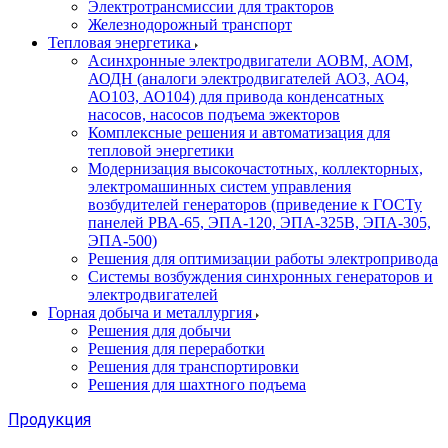
Электротрансмиссии для тракторов
Железнодорожный транспорт
Тепловая энергетика
Асинхронные электродвигатели АОВМ, АОМ,
АОДН (аналоги электродвигателей АО3, АО4,
АО103, АО104) для привода конденсатных
насосов, насосов подъема эжекторов
Комплексные решения и автоматизация для
тепловой энергетики
Модернизация высокочастотных, коллекторных,
электромашинных систем управления
возбудителей генераторов (приведение к ГОСТу
панелей РВА-65, ЭПА-120, ЭПА-325В, ЭПА-305,
ЭПА-500)
Решения для оптимизации работы электропривода
Системы возбуждения синхронных генераторов и
электродвигателей
Горная добыча и металлургия
Решения для добычи
Решения для переработки
Решения для транспортировки
Решения для шахтного подъема
Продукция