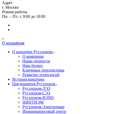
Адрес
г. Москва
Режим работы
Пн. – Пт.: с 9:00 до 18:00
О концерне
О концерне Русэлпром
О компании
Наши ценности
Наш бизнес
Ключевые перспективы
Развитие технологий
История концерна
Предприятия Русэлпром
Русэлпром-ЛЭЗ
Русэлпром-СЭЗ
Русэлпром-ВЭМЗ
НИПТИЭМ
Русэлпром-Электромаш
Инжиниринговый центр