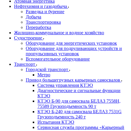
Атомная энергетика
Нефтехимия и газодобыча
Разведка и бурение
Добыча
Транспортировка
Переработка
Жилищно-коммунальное и водное хозяйство
Судостроение
Оборудование для энергетических установок
Оборудование для подруливающих устройств и
пропульсивных установок
Вспомогательное оборудование
Транспорт
Городской транспорт
Метро
Привод большегрузных карьерных самосвалов
Система управления КТЭО
Диагностические и сигнальные функции
КТЭО
КТЭО Б-90 для самосвала БЕЛАЗ 7558H,
75589 Грузоподъемность 90 т
КТЭО Б-240 для самосвала БЕЛАЗ 7531G
Грузоподъемность 240 т
Испытания КТЭО
Сервисная служба программы «Карьерный