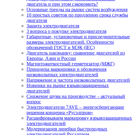
двигатель и при этом сэкономить?
Основные тренды на рынке систем возбуждения
10 простых советов по продлению срока службы
двигателя
Защита электродвигателя
3 вопроса о покупке электродвигателя
Габаритные, установочные и присоединительные
размеры электродвигателей. Особенности
обозначений ГОСТ и МЭК (IEC)
Двигатель наизнанку: сравнение двигателей из
Европы, Азии и России
Магнитожиткостный герметизатор (МЖГ)
Принципы маркировки и обозначения
низковольтных электродвигателей
Напряжение и частота низковольтных двигателей
Новинки на рынке взрывозащищенных
двигателей
Снижение шума на производстве – актуальный
вопрос
Электродвигатели 7AVE – энергосберегающие
решения концерна «Русэлпром»
Расшифровываем маркировку взрывозащищенных
электродвигателей
Модернизация линейки быстроходных
электродвигателей Русэлпром