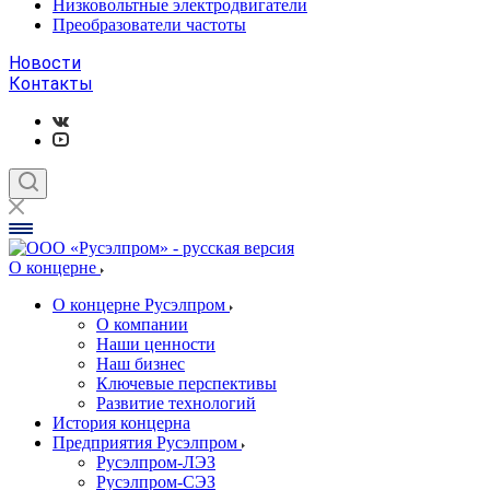
Низковольтные электродвигатели
Преобразователи частоты
Новости
Контакты
О концерне
О концерне Русэлпром
О компании
Наши ценности
Наш бизнес
Ключевые перспективы
Развитие технологий
История концерна
Предприятия Русэлпром
Русэлпром-ЛЭЗ
Русэлпром-СЭЗ