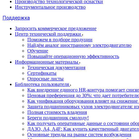
Производство технологической оснастки
Инструментальное производство
Поддержка
Запросить коммерческое предложение
Центр технической поддержки
Поможем в подборе продуции
Найдём аналог иностранному электродвигателю
Обучение
Повышайте операционную эффективность
Информационные материалы
Техническая документация
Сертификаты
Опросные листы
Библиотека пользователя
Как внедрение единого HR-контура помогает сниз
Ценовая преференция до 30%: что дает потребите
Как унификация оборудования влияет на снижение
Защита подшипниковых узлов электродвигателя: и
Полная стоимость владения
Береги подшипник смолоду!
Как получать оперативные данные о состоянии обо
ДАЗО, А4, А4F: Как купить качественный двигател
Основные тренды на рынке систем возбуждения