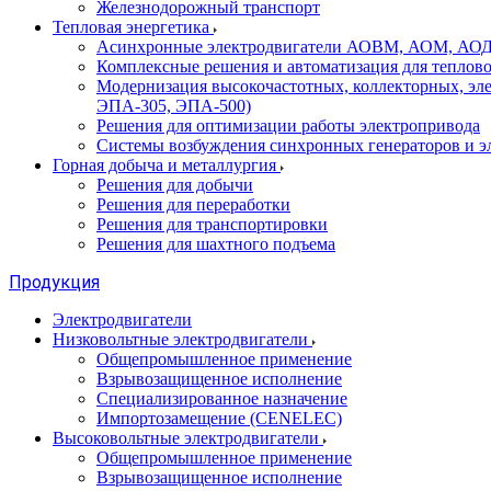
Железнодорожный транспорт
Тепловая энергетика
Асинхронные электродвигатели АОВМ, АОМ, АОДН (
Комплексные решения и автоматизация для теплов
Модернизация высокочастотных, коллекторных, эл
ЭПА-305, ЭПА-500)
Решения для оптимизации работы электропривода
Системы возбуждения синхронных генераторов и э
Горная добыча и металлургия
Решения для добычи
Решения для переработки
Решения для транспортировки
Решения для шахтного подъема
Продукция
Электродвигатели
Низковольтные электродвигатели
Общепромышленное применение
Взрывозащищенное исполнение
Специализированное назначение
Импортозамещение (CENELEC)
Высоковольтные электродвигатели
Общепромышленное применение
Взрывозащищенное исполнение