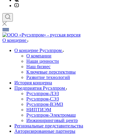
О концерне
О концерне Русэлпром
О компании
Наши ценности
Наш бизнес
Ключевые перспективы
Развитие технологий
История концерна
Предприятия Русэлпром
Русэлпром-ЛЭЗ
Русэлпром-СЭЗ
Русэлпром-ВЭМЗ
НИПТИЭМ
Русэлпром-Электромаш
Инжиниринговый центр
Региональные представительства
Авторизированные партнеры