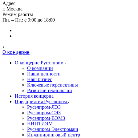
Адрес
г. Москва
Режим работы
Пн. – Пт.: с 9:00 до 18:00
О концерне
О концерне Русэлпром
О компании
Наши ценности
Наш бизнес
Ключевые перспективы
Развитие технологий
История концерна
Предприятия Русэлпром
Русэлпром-ЛЭЗ
Русэлпром-СЭЗ
Русэлпром-ВЭМЗ
НИПТИЭМ
Русэлпром-Электромаш
Инжиниринговый центр