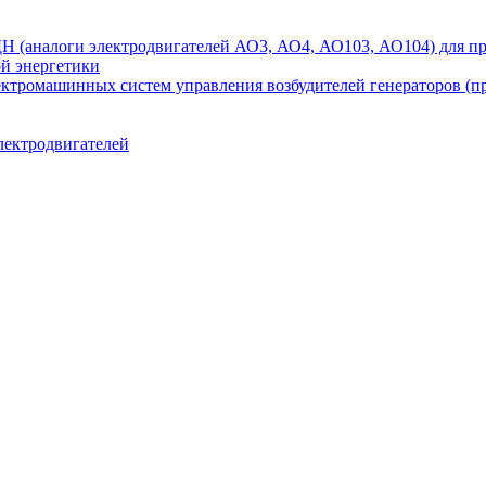
аналоги электродвигателей АО3, АО4, АО103, АО104) для при
ой энергетики
ектромашинных систем управления возбудителей генераторов (
лектродвигателей