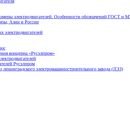
игателя
азмеры электродвигателей. Особенности обозначений ГОСТ и М
опы, Азии и России
х электродвигателей
рос
ения концерна «Русэлпром»
лектродвигателей
ателей Русэлпром
ц ленинградского электромашиностроительного завода (ЛЭЗ)