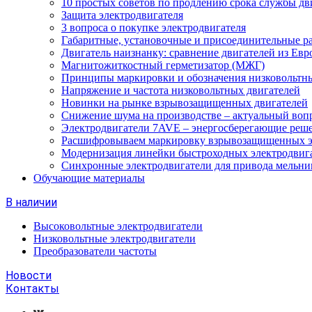
10 простых советов по продлению срока службы дв
Защита электродвигателя
3 вопроса о покупке электродвигателя
Габаритные, установочные и присоединительные р
Двигатель наизнанку: сравнение двигателей из Евр
Магнитожиткостный герметизатор (МЖГ)
Принципы маркировки и обозначения низковольтны
Напряжение и частота низковольтных двигателей
Новинки на рынке взрывозащищенных двигателей
Снижение шума на производстве – актуальный воп
Электродвигатели 7AVE – энергосберегающие реш
Расшифровываем маркировку взрывозащищенных э
Модернизация линейки быстроходных электродвиг
Синхронные электродвигатели для привода мельни
Обучающие материалы
В наличии
Высоковольтные электродвигатели
Низковольтные электродвигатели
Преобразователи частоты
Новости
Контакты