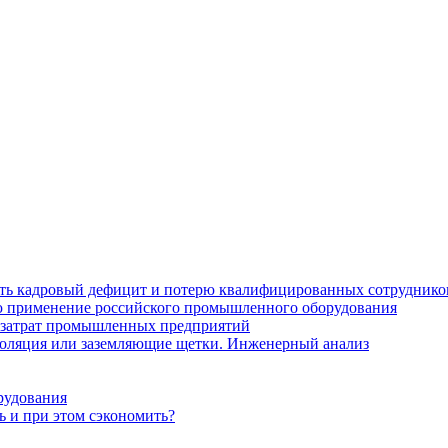
ить кадровый дефицит и потерю квалифицированных сотруднико
лю применение российского промышленного оборудования
 затрат промышленных предприятий
золяция или заземляющие щетки. Инженерный анализ
рудования
ь и при этом сэкономить?