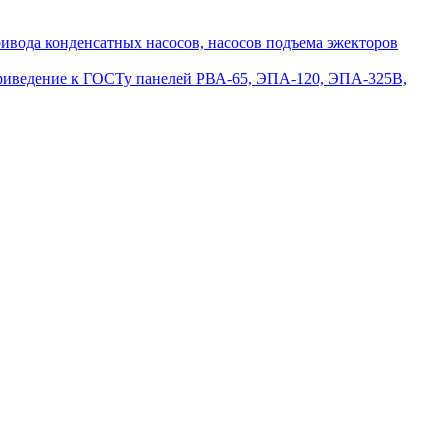
вода конденсатных насосов, насосов подъема эжекторов
приведение к ГОСТу панелей РВА-65, ЭПА-120, ЭПА-325В,