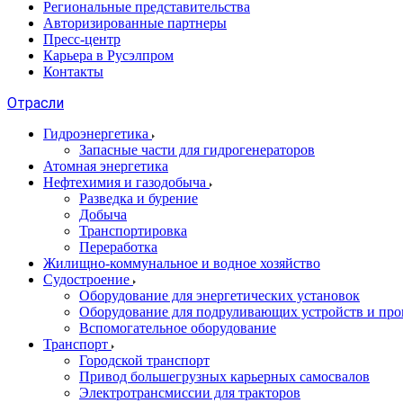
Региональные представительства
Авторизированные партнеры
Пресс-центр
Карьера в Русэлпром
Контакты
Отрасли
Гидроэнергетика
Запасные части для гидрогенераторов
Атомная энергетика
Нефтехимия и газодобыча
Разведка и бурение
Добыча
Транспортировка
Переработка
Жилищно-коммунальное и водное хозяйство
Судостроение
Оборудование для энергетических установок
Оборудование для подруливающих устройств и про
Вспомогательное оборудование
Транспорт
Городской транспорт
Привод большегрузных карьерных самосвалов
Электротрансмиссии для тракторов