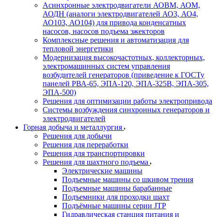
Асинхронные электродвигатели АОВМ, АОМ,
АОДН (аналоги электродвигателей АО3, АО4,
АО103, АО104) для привода конденсатных
насосов, насосов подъема эжекторов
Комплексные решения и автоматизация для
тепловой энергетики
Модернизация высокочастотных, коллекторных,
электромашинных систем управления
возбудителей генераторов (приведение к ГОСТу
панелей РВА-65, ЭПА-120, ЭПА-325В, ЭПА-305,
ЭПА-500)
Решения для оптимизации работы электропривода
Системы возбуждения синхронных генераторов и
электродвигателей
Горная добыча и металлургия
Решения для добычи
Решения для переработки
Решения для транспортировки
Решения для шахтного подъема
Электрические машины
Подъемные машины со шкивом трения
Подъемные машины барабанные
Подъемники для проходки шахт
Подъёмные машины серии JTP
Гидравлическая станция питания и