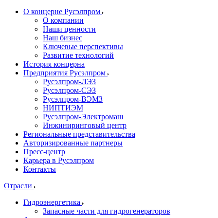
О концерне Русэлпром
О компании
Наши ценности
Наш бизнес
Ключевые перспективы
Развитие технологий
История концерна
Предприятия Русэлпром
Русэлпром-ЛЭЗ
Русэлпром-СЭЗ
Русэлпром-ВЭМЗ
НИПТИЭМ
Русэлпром-Электромаш
Инжиниринговый центр
Региональные представительства
Авторизированные партнеры
Пресс-центр
Карьера в Русэлпром
Контакты
Отрасли
Гидроэнергетика
Запасные части для гидрогенераторов