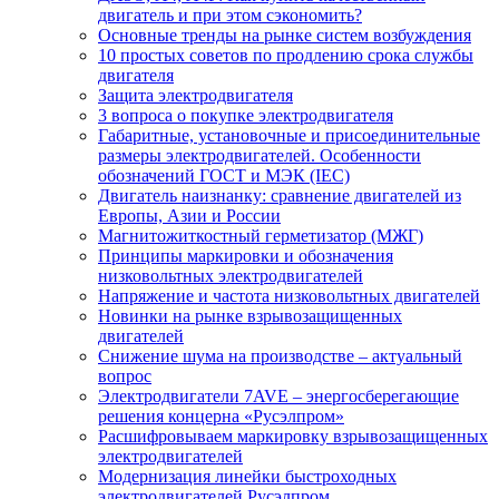
двигатель и при этом сэкономить?
Основные тренды на рынке систем возбуждения
10 простых советов по продлению срока службы
двигателя
Защита электродвигателя
3 вопроса о покупке электродвигателя
Габаритные, установочные и присоединительные
размеры электродвигателей. Особенности
обозначений ГОСТ и МЭК (IEC)
Двигатель наизнанку: сравнение двигателей из
Европы, Азии и России
Магнитожиткостный герметизатор (МЖГ)
Принципы маркировки и обозначения
низковольтных электродвигателей
Напряжение и частота низковольтных двигателей
Новинки на рынке взрывозащищенных
двигателей
Снижение шума на производстве – актуальный
вопрос
Электродвигатели 7AVE – энергосберегающие
решения концерна «Русэлпром»
Расшифровываем маркировку взрывозащищенных
электродвигателей
Модернизация линейки быстроходных
электродвигателей Русэлпром