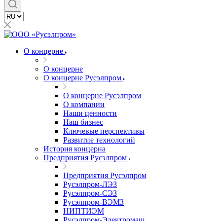
О концерне
О концерне
О концерне Русэлпром
О концерне Русэлпром
О компании
Наши ценности
Наш бизнес
Ключевые перспективы
Развитие технологий
История концерна
Предприятия Русэлпром
Предприятия Русэлпром
Русэлпром-ЛЭЗ
Русэлпром-СЭЗ
Русэлпром-ВЭМЗ
НИПТИЭМ
Русэлпром-Электромаш