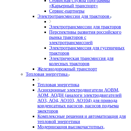
Сервисная служба программы
«Карьерный транспорт»
Сервис-партнеры
Электротрансмиссии для тракторов
Электротрансмиссии для тракторов
Перспективы развития российского
рынка тракторов с
электротрансмиссией
Электротрансмиссия для гусеничных
тракторов
Электрическая трансмиссия для
колесных тракторов
Железнодорожный транспорт
Тепловая энергетика
Тепловая энергетика
Асинхронные электродвигатели АОВМ,
АОМ, АОДН (аналоги электродвигателей
АО3, АО4, АО103, АО104) для привода
конденсатных насосов, насосов подъема
эжекторов
Комплексные решения и автоматизация для
тепловой энергетики
Модернизация высокочастотных,