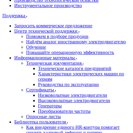
Производство технологической оснастки
Инструментальное производство
Поддержка
Запросить коммерческое предложение
Центр технической поддержки
Поможем в подборе продуции
Найдём аналог иностранному электродвигателю
Обучение
Повышайте операционную эффективность
Информационные материалы
Техническая документация
Технические каталоги предприятий
Характеристики электрических машин по
сериям
Руководства по эксплуатации
Сертификаты
Низковольтные электродвигатели
Высоковольтные электродвигатели
Генераторы
Преобразователи частоты
Опросные листы
Библиотека пользователя
Как внедрение единого HR-контура помогает
снизить кадровый дефицит и потерю