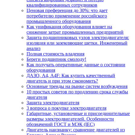
квалифицированных сотрудников
Ценовая преференция до 30%: что дает
потребителю применение российского
промышленного оборудования
Как унификация оборудования влияет на
снижение затрат промышленных предприятий
Защита подшипниковых узлов электродвигателя:
изоляция или заземляющие щетки. Инженерный
анализ
Полная стоимость владения
Береги подшипник смолоду!
Как получать оперативные данные о состоянии
оборудования
ДАЗО, А4, А4F: Как купить качественный
двигатель и при этом сэкономить?
Основные тренды на рынке систем возбуждения
10 простых советов по продлению срока службы
двигателя
Защита электродвигателя
3 вопроса о покупке электродвигателя
Габаритные, установочные и присоединительные
размеры электродвигателей. Особенности
обозначений ГОСТ и МЭК (IEC)
Двигатель наизнанку: сравнение двигателей из