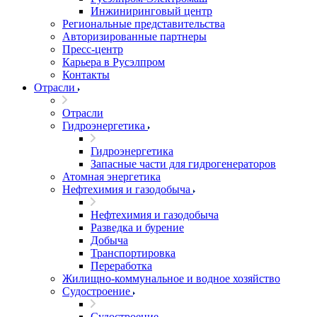
Инжиниринговый центр
Региональные представительства
Авторизированные партнеры
Пресс-центр
Карьера в Русэлпром
Контакты
Отрасли
Отрасли
Гидроэнергетика
Гидроэнергетика
Запасные части для гидрогенераторов
Атомная энергетика
Нефтехимия и газодобыча
Нефтехимия и газодобыча
Разведка и бурение
Добыча
Транспортировка
Переработка
Жилищно-коммунальное и водное хозяйство
Судостроение
Судостроение