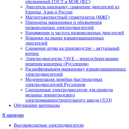
обозначений ГОСТ и МЭК (IEC)
Двигатель наизнанку: сравнение двигателей из
Европы, Азии и России
Магнитожиткостный герметизатор (МЖГ)
Принципы маркировки и обозначения
низковольтных электродвигателей
Напряжение и частота низковольтных двигателей
Новинки на рынке взрывозащищенных
двигателей
Снижение шума на производстве – актуальный
вопрос
Электродвигатели 7AVE – энергосберегающие
решения концерна «Русэлпром»
Расшифровываем маркировку взрывозащищенных
электродвигателей
Модернизация линейки быстроходных
электродвигателей Русэлпром
Синхронные электродвигатели для привода
мельниц ленинградского
электромашиностроительного завода (ЛЭЗ)
Обучающие материалы
В наличии
Высоковольтные электродвигатели