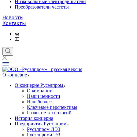
Низковольтные электродвигатели
Преобразователи частоты
Новости
Контакты
О концерне
О концерне Русэлпром
О компании
Наши ценности
Наш бизнес
Ключевые перспективы
Развитие технологий
История концерна
Предприятия Русэлпром
Русэлпром-ЛЭЗ
Русэлпром-СЭЗ