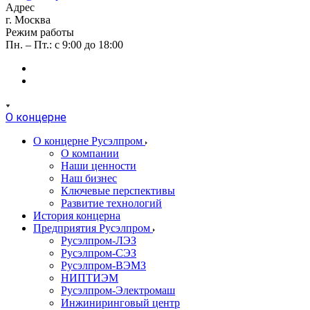
Адрес
г. Москва
Режим работы
Пн. – Пт.: с 9:00 до 18:00
О концерне
О концерне Русэлпром
О компании
Наши ценности
Наш бизнес
Ключевые перспективы
Развитие технологий
История концерна
Предприятия Русэлпром
Русэлпром-ЛЭЗ
Русэлпром-СЭЗ
Русэлпром-ВЭМЗ
НИПТИЭМ
Русэлпром-Электромаш
Инжиниринговый центр