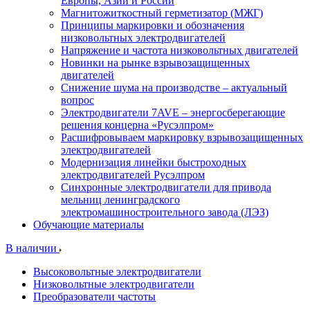
Европы, Азии и России
Магнитожиткостный герметизатор (МЖГ)
Принципы маркировки и обозначения
низковольтных электродвигателей
Напряжение и частота низковольтных двигателей
Новинки на рынке взрывозащищенных
двигателей
Снижение шума на производстве – актуальный
вопрос
Электродвигатели 7AVE – энергосберегающие
решения концерна «Русэлпром»
Расшифровываем маркировку взрывозащищенных
электродвигателей
Модернизация линейки быстроходных
электродвигателей Русэлпром
Синхронные электродвигатели для привода
мельниц ленинградского
электромашиностроительного завода (ЛЭЗ)
Обучающие материалы
В наличии
Высоковольтные электродвигатели
Низковольтные электродвигатели
Преобразователи частоты