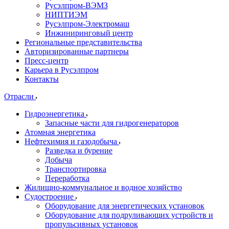
Русэлпром-ВЭМЗ
НИПТИЭМ
Русэлпром-Электромаш
Инжиниринговый центр
Региональные представительства
Авторизированные партнеры
Пресс-центр
Карьера в Русэлпром
Контакты
Отрасли
Гидроэнергетика
Запасные части для гидрогенераторов
Атомная энергетика
Нефтехимия и газодобыча
Разведка и бурение
Добыча
Транспортировка
Переработка
Жилищно-коммунальное и водное хозяйство
Судостроение
Оборудование для энергетических установок
Оборудование для подруливающих устройств и
пропульсивных установок