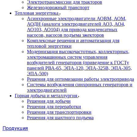
Электротрансмиссии для тракторов
Железнодорожный транспорт
Тепловая энергетика
Асинхронные электродвигатели АОВМ, АОМ,
АОДН (аналоги электродвигателей АО3, АО4,
АО103, АО104) для привода конденсатных
насосов, насосов подъема эжекторов
Комплексные решения и автоматизация для
тепловой энергетики
Модернизация высокочастотных, коллекторных,
электромашинных систем управления
возбудителей генераторов (приведение к ГОСТу
панелей РВА-65, ЭПА-120, ЭПА-325В, ЭПА-305,
ЭПА-500)
Решения для оптимизации работы электропривода
Системы возбуждения синхронных генераторов и
электродвигателей
Горная добыча и металлургия
Решения для добычи
Решения для переработки
Решения для транспортировки
Решения для шахтного подъема
Продукция