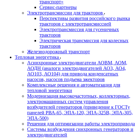
транспорт»
Сервис-партнеры
Электротрансмиссии для тракторов
Перспективы развития российского рынка
тракторов с электротрансмиссией
Электротрансмиссия для гусеничных
тракторов
Электрическая трансмиссия для колесных
тракторов
Железнодорожный транспорт
Тепловая энергетика
Асинхронные электродвигатели АОВМ, АОМ,
АОДН (аналоги электродвигателей АО3, АО4,
АО103, АО104) для привода конденсатных
насосов, насосов подъема эжекторов
Комплексные решения и автоматизация для
тепловой энергетики
Модернизация высокочастотных, коллекторных,
электромашинных систем управления
возбудителей генераторов (приведение к ГОСТу
панелей РВА-65, ЭПА-120, ЭПА-325В, ЭПА-305,
ЭПА-500)
Решения для оптимизации работы электропривода
Системы возбуждения синхронных генераторов и
электродвигателей