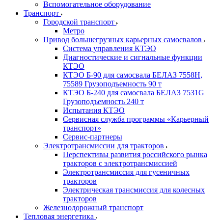
Вспомогательное оборудование
Транспорт
Городской транспорт
Метро
Привод большегрузных карьерных самосвалов
Система управления КТЭО
Диагностические и сигнальные функции
КТЭО
КТЭО Б-90 для самосвала БЕЛАЗ 7558H,
75589 Грузоподъемность 90 т
КТЭО Б-240 для самосвала БЕЛАЗ 7531G
Грузоподъемность 240 т
Испытания КТЭО
Сервисная служба программы «Карьерный
транспорт»
Сервис-партнеры
Электротрансмиссии для тракторов
Перспективы развития российского рынка
тракторов с электротрансмиссией
Электротрансмиссия для гусеничных
тракторов
Электрическая трансмиссия для колесных
тракторов
Железнодорожный транспорт
Тепловая энергетика