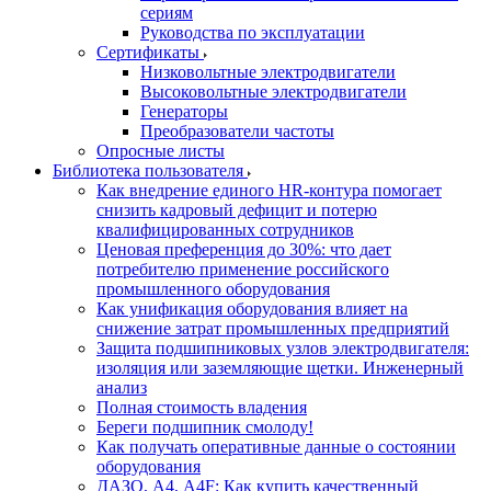
сериям
Руководства по эксплуатации
Сертификаты
Низковольтные электродвигатели
Высоковольтные электродвигатели
Генераторы
Преобразователи частоты
Опросные листы
Библиотека пользователя
Как внедрение единого HR-контура помогает
снизить кадровый дефицит и потерю
квалифицированных сотрудников
Ценовая преференция до 30%: что дает
потребителю применение российского
промышленного оборудования
Как унификация оборудования влияет на
снижение затрат промышленных предприятий
Защита подшипниковых узлов электродвигателя:
изоляция или заземляющие щетки. Инженерный
анализ
Полная стоимость владения
Береги подшипник смолоду!
Как получать оперативные данные о состоянии
оборудования
ДАЗО, А4, А4F: Как купить качественный