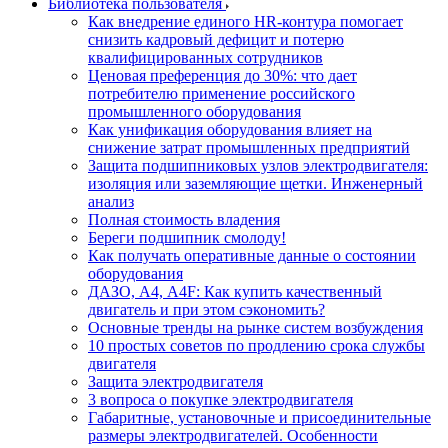
Библиотека пользователя
Как внедрение единого HR-контура помогает
снизить кадровый дефицит и потерю
квалифицированных сотрудников
Ценовая преференция до 30%: что дает
потребителю применение российского
промышленного оборудования
Как унификация оборудования влияет на
снижение затрат промышленных предприятий
Защита подшипниковых узлов электродвигателя:
изоляция или заземляющие щетки. Инженерный
анализ
Полная стоимость владения
Береги подшипник смолоду!
Как получать оперативные данные о состоянии
оборудования
ДАЗО, А4, А4F: Как купить качественный
двигатель и при этом сэкономить?
Основные тренды на рынке систем возбуждения
10 простых советов по продлению срока службы
двигателя
Защита электродвигателя
3 вопроса о покупке электродвигателя
Габаритные, установочные и присоединительные
размеры электродвигателей. Особенности