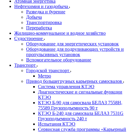
Атомная энергетика
Нефтехимия и газодобыча
Разведка и бурение
Добыча
Транспортировка
Переработка
Жилищно-коммунальное и водное хозяйство
Судостроение
Оборудование для энергетических установок
Оборудование для подруливающих устройств и
пропульсивных установок
Вспомогательное оборудование
Транспорт
Городской транспорт
Метро
Привод большегрузных карьерных самосвалов
Система управления КТЭО
Диагностические и сигнальные функции
КТЭО
КТЭО Б-90 для самосвала БЕЛАЗ 7558H,
75589 Грузоподъемность 90 т
КТЭО Б-240 для самосвала БЕЛАЗ 7531G
Грузоподъемность 240 т
Испытания КТЭО
Сервисная служба программы «Карьерный