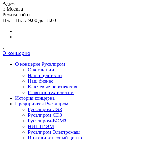
Адрес
г. Москва
Режим работы
Пн. – Пт.: с 9:00 до 18:00
О концерне
О концерне Русэлпром
О компании
Наши ценности
Наш бизнес
Ключевые перспективы
Развитие технологий
История концерна
Предприятия Русэлпром
Русэлпром-ЛЭЗ
Русэлпром-СЭЗ
Русэлпром-ВЭМЗ
НИПТИЭМ
Русэлпром-Электромаш
Инжиниринговый центр