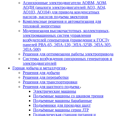
Асинхронные электродвигатели АОВМ, АОМ,
АОДН (аналоги электродвигателей АО3, АО4,
АО103, АО104) для привода конденсатных
насосов, насосов подъема эжекторов
Комплексные решения и автоматизация для
тепловой энергетики
Модернизация высокочастотных, коллекторных,
электромашинных систем управления
возбудителей генераторов (приведение к ГОСТу
панелей РВА-65, ЭПА-120, ЭПА-325В, ЭПА-305,
ЭПА-500)
Решения для оптимизации работы электропривода
Системы возбуждения синхронных генераторов и
электродвигателей
Горная добыча и металлургия
Решения для добычи
Решения для переработки
Решения для транспортировки
Решения для шахтного подъема
Электрические машины
Подъемные машины со шкивом трения
Подъемные машины барабанные
Подъемники для проходки шахт
Подъёмные машины серии JTP
Гидравлическая станция питания и