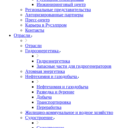
Инжиниринговый центр
Региональные представительства
Авторизированные партнеры
Пресс-центр
Карьера в Русэлпром
Контакты
Отрасли
Отрасли
Гидроэнергетика
Гидроэнергетика
Запасные части для гидрогенераторов
Атомная энергетика
Нефтехимия и газодобыча
Нефтехимия и газодобыча
Разведка и бурение
Добыча
Транспортировка
Переработка
Жилищно-коммунальное и водное хозяйство
Судостроение
Судостроение