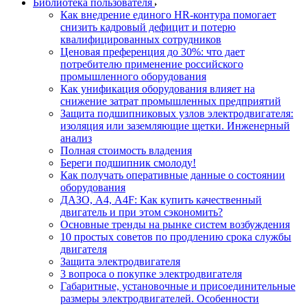
Библиотека пользователя
Как внедрение единого HR-контура помогает
снизить кадровый дефицит и потерю
квалифицированных сотрудников
Ценовая преференция до 30%: что дает
потребителю применение российского
промышленного оборудования
Как унификация оборудования влияет на
снижение затрат промышленных предприятий
Защита подшипниковых узлов электродвигателя:
изоляция или заземляющие щетки. Инженерный
анализ
Полная стоимость владения
Береги подшипник смолоду!
Как получать оперативные данные о состоянии
оборудования
ДАЗО, А4, А4F: Как купить качественный
двигатель и при этом сэкономить?
Основные тренды на рынке систем возбуждения
10 простых советов по продлению срока службы
двигателя
Защита электродвигателя
3 вопроса о покупке электродвигателя
Габаритные, установочные и присоединительные
размеры электродвигателей. Особенности