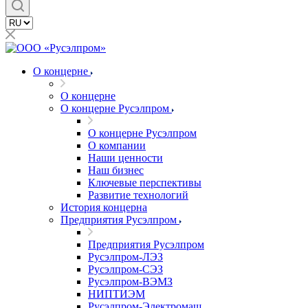
О концерне
О концерне
О концерне Русэлпром
О концерне Русэлпром
О компании
Наши ценности
Наш бизнес
Ключевые перспективы
Развитие технологий
История концерна
Предприятия Русэлпром
Предприятия Русэлпром
Русэлпром-ЛЭЗ
Русэлпром-СЭЗ
Русэлпром-ВЭМЗ
НИПТИЭМ
Русэлпром-Электромаш