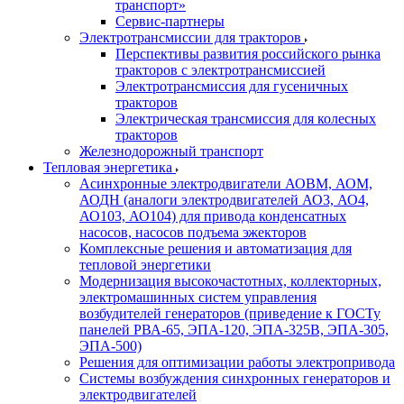
транспорт»
Сервис-партнеры
Электротрансмиссии для тракторов
Перспективы развития российского рынка
тракторов с электротрансмиссией
Электротрансмиссия для гусеничных
тракторов
Электрическая трансмиссия для колесных
тракторов
Железнодорожный транспорт
Тепловая энергетика
Асинхронные электродвигатели АОВМ, АОМ,
АОДН (аналоги электродвигателей АО3, АО4,
АО103, АО104) для привода конденсатных
насосов, насосов подъема эжекторов
Комплексные решения и автоматизация для
тепловой энергетики
Модернизация высокочастотных, коллекторных,
электромашинных систем управления
возбудителей генераторов (приведение к ГОСТу
панелей РВА-65, ЭПА-120, ЭПА-325В, ЭПА-305,
ЭПА-500)
Решения для оптимизации работы электропривода
Системы возбуждения синхронных генераторов и
электродвигателей