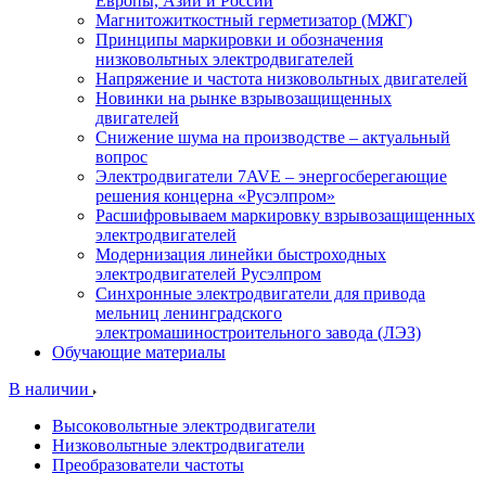
Европы, Азии и России
Магнитожиткостный герметизатор (МЖГ)
Принципы маркировки и обозначения
низковольтных электродвигателей
Напряжение и частота низковольтных двигателей
Новинки на рынке взрывозащищенных
двигателей
Снижение шума на производстве – актуальный
вопрос
Электродвигатели 7AVE – энергосберегающие
решения концерна «Русэлпром»
Расшифровываем маркировку взрывозащищенных
электродвигателей
Модернизация линейки быстроходных
электродвигателей Русэлпром
Синхронные электродвигатели для привода
мельниц ленинградского
электромашиностроительного завода (ЛЭЗ)
Обучающие материалы
В наличии
Высоковольтные электродвигатели
Низковольтные электродвигатели
Преобразователи частоты