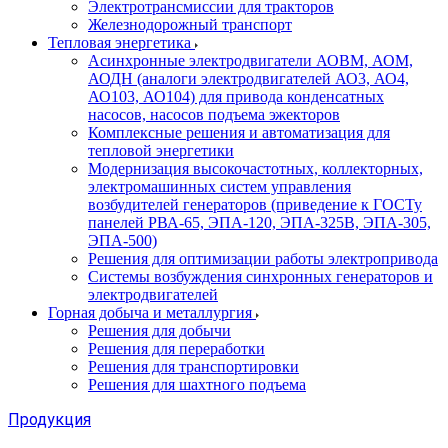
Электротрансмиссии для тракторов
Железнодорожный транспорт
Тепловая энергетика
Асинхронные электродвигатели АОВМ, АОМ,
АОДН (аналоги электродвигателей АО3, АО4,
АО103, АО104) для привода конденсатных
насосов, насосов подъема эжекторов
Комплексные решения и автоматизация для
тепловой энергетики
Модернизация высокочастотных, коллекторных,
электромашинных систем управления
возбудителей генераторов (приведение к ГОСТу
панелей РВА-65, ЭПА-120, ЭПА-325В, ЭПА-305,
ЭПА-500)
Решения для оптимизации работы электропривода
Системы возбуждения синхронных генераторов и
электродвигателей
Горная добыча и металлургия
Решения для добычи
Решения для переработки
Решения для транспортировки
Решения для шахтного подъема
Продукция