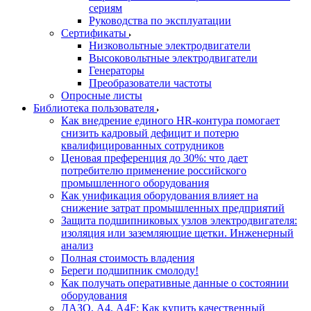
сериям
Руководства по эксплуатации
Сертификаты
Низковольтные электродвигатели
Высоковольтные электродвигатели
Генераторы
Преобразователи частоты
Опросные листы
Библиотека пользователя
Как внедрение единого HR-контура помогает
снизить кадровый дефицит и потерю
квалифицированных сотрудников
Ценовая преференция до 30%: что дает
потребителю применение российского
промышленного оборудования
Как унификация оборудования влияет на
снижение затрат промышленных предприятий
Защита подшипниковых узлов электродвигателя:
изоляция или заземляющие щетки. Инженерный
анализ
Полная стоимость владения
Береги подшипник смолоду!
Как получать оперативные данные о состоянии
оборудования
ДАЗО, А4, А4F: Как купить качественный