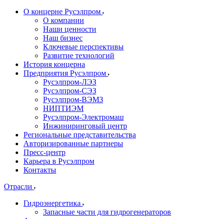
О концерне Русэлпром
О компании
Наши ценности
Наш бизнес
Ключевые перспективы
Развитие технологий
История концерна
Предприятия Русэлпром
Русэлпром-ЛЭЗ
Русэлпром-СЭЗ
Русэлпром-ВЭМЗ
НИПТИЭМ
Русэлпром-Электромаш
Инжиниринговый центр
Региональные представительства
Авторизированные партнеры
Пресс-центр
Карьера в Русэлпром
Контакты
Отрасли
Гидроэнергетика
Запасные части для гидрогенераторов