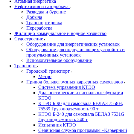
Атомная энергетика
Нефтехимия и газодобыча
Разведка и бурение
Добыча
Транспортировка
Переработка
Жилищно-коммунальное и водное хозяйство
Судостроение
Оборудование для энергетических установок
Оборудование для подруливающих устройств и
пропульсивных установок
Вспомогательное оборудование
Транспорт
Городской транспорт
Метро
Привод большегрузных карьерных самосвалов
Система управления КТЭО
Диагностические и сигнальные функции
КТЭО
КТЭО Б-90 для самосвала БЕЛАЗ 7558H,
75589 Грузоподъемность 90 т
КТЭО Б-240 для самосвала БЕЛАЗ 7531G
Грузоподъемность 240 т
Испытания КТЭО
Сервисная служба программы «Карьерный