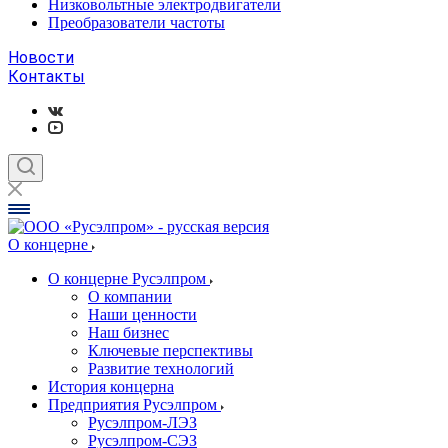
Низковольтные электродвигатели
Преобразователи частоты
Новости
Контакты
О концерне
О концерне Русэлпром
О компании
Наши ценности
Наш бизнес
Ключевые перспективы
Развитие технологий
История концерна
Предприятия Русэлпром
Русэлпром-ЛЭЗ
Русэлпром-СЭЗ