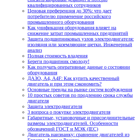
квалифицированных сотрудников
Ценовая преференция до 30%: что дает
потребителю применение российского
промышленного оборудования
Как унификация оборудования влияет на
снижение затрат промышленных предприятий
Защита подшипниковых узлов электродвигателя:
изоляция или заземляющие щетки. Инженерный
анализ
Полная стоимость владения
Береги подшипник смолоду!
Как получать оперативные данные о состоянии
оборудования
ДАЗО, А4, А4F: Как купить качественный
двигатель и при этом сэкономить?
Основные тренды на рынке систем возбуждения
10 простых советов по продлению срока службы
двигателя
Защита электродвигателя
3 вопроса о покупке электродвигателя
Габаритные, установочные и присоединительные
размеры электродвигателей. Особенности
обозначений ГОСТ и МЭК (IEC)
Двигатель наизнанку: сравнение двигателей из