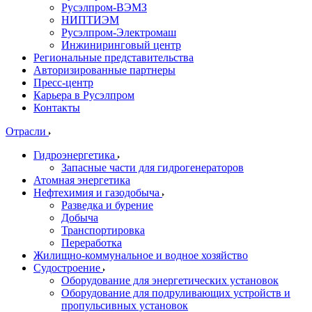
Русэлпром-ВЭМЗ
НИПТИЭМ
Русэлпром-Электромаш
Инжиниринговый центр
Региональные представительства
Авторизированные партнеры
Пресс-центр
Карьера в Русэлпром
Контакты
Отрасли
Гидроэнергетика
Запасные части для гидрогенераторов
Атомная энергетика
Нефтехимия и газодобыча
Разведка и бурение
Добыча
Транспортировка
Переработка
Жилищно-коммунальное и водное хозяйство
Судостроение
Оборудование для энергетических установок
Оборудование для подруливающих устройств и
пропульсивных установок