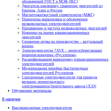
обозначений ГОСТ и МЭК (IEC)
Двигатель наизнанку: сравнение двигателей из
Европы, Азии и России
Магнитожиткостный герметизатор (МЖГ)
Принципы маркировки и обозначения
низковольтных электродвигателей
Напряжение и частота низковольтных двигателей
Новинки на рынке взрывозащищенных
двигателей
Снижение шума на производстве – актуальный
вопрос
Электродвигатели 7AVE – энергосберегающие
решения концерна «Русэлпром»
Расшифровываем маркировку взрывозащищенных
электродвигателей
Модернизация линейки быстроходных
электродвигателей Русэлпром
Синхронные электродвигатели для привода
мельниц ленинградского
электромашиностроительного завода (ЛЭЗ)
Обучающие материалы
В наличии
Высоковольтные электродвигатели