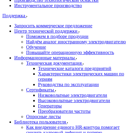
Производство технологической оснастки
Инструментальное производство
Поддержка
Запросить коммерческое предложение
Центр технической поддержки
Поможем в подборе продуции
Найдём аналог иностранному электродвигателю
Обучение
Повышайте операционную эффективность
Информационные материалы
Техническая документация
Технические каталоги предприятий
Характеристики электрических машин по
сериям
Руководства по эксплуатации
Сертификаты
Низковольтные электродвигатели
Высоковольтные электродвигатели
Генераторы
Преобразователи частоты
Опросные листы
Библиотека пользователя
Как внедрение единого HR-контура помогает
снизить кадровый дефицит и потерю