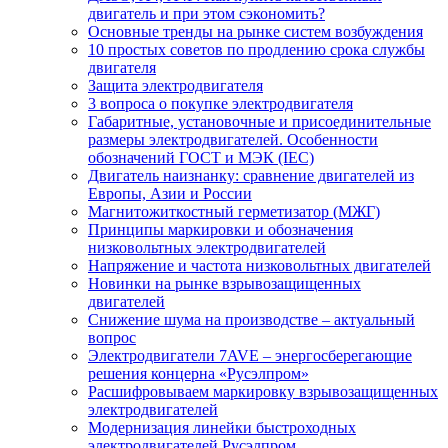
двигатель и при этом сэкономить?
Основные тренды на рынке систем возбуждения
10 простых советов по продлению срока службы
двигателя
Защита электродвигателя
3 вопроса о покупке электродвигателя
Габаритные, установочные и присоединительные
размеры электродвигателей. Особенности
обозначений ГОСТ и МЭК (IEC)
Двигатель наизнанку: сравнение двигателей из
Европы, Азии и России
Магнитожиткостный герметизатор (МЖГ)
Принципы маркировки и обозначения
низковольтных электродвигателей
Напряжение и частота низковольтных двигателей
Новинки на рынке взрывозащищенных
двигателей
Снижение шума на производстве – актуальный
вопрос
Электродвигатели 7AVE – энергосберегающие
решения концерна «Русэлпром»
Расшифровываем маркировку взрывозащищенных
электродвигателей
Модернизация линейки быстроходных
электродвигателей Русэлпром