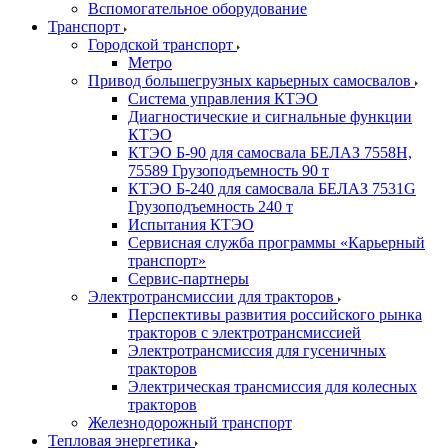
Вспомогательное оборудование
Транспорт
Городской транспорт
Метро
Привод большегрузных карьерных самосвалов
Система управления КТЭО
Диагностические и сигнальные функции
КТЭО
КТЭО Б-90 для самосвала БЕЛАЗ 7558H,
75589 Грузоподъемность 90 т
КТЭО Б-240 для самосвала БЕЛАЗ 7531G
Грузоподъемность 240 т
Испытания КТЭО
Сервисная служба программы «Карьерный
транспорт»
Сервис-партнеры
Электротрансмиссии для тракторов
Перспективы развития российского рынка
тракторов с электротрансмиссией
Электротрансмиссия для гусеничных
тракторов
Электрическая трансмиссия для колесных
тракторов
Железнодорожный транспорт
Тепловая энергетика