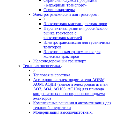
Сервисная служба программы
«Карьерный транспорт»
Сервис-партнеры
Электротрансмиссии для тракторов
Электротрансмиссии для тракторов
Перспективы развития российского
рынка тракторов с
электротрансмиссией
Электротрансмиссия для гусеничных
тракторов
Электрическая трансмиссия для
колесных тракторов
Железнодорожный транспорт
Тепловая энергетика
Тепловая энергетика
Асинхронные электродвигатели АОВМ,
АОМ, АОДН (аналоги электродвигателей
АО3, АО4, АО103, АО104) для привода
конденсатных насосов, насосов подъема
эжекторов
Комплексные решения и автоматизация для
тепловой энергетики
Модернизация высокочастотных,