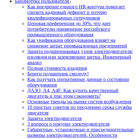
Библиотека пользователя
Как внедрение единого HR-контура помогает
снизить кадровый дефицит и потерю
квалифицированных сотрудников
Ценовая преференция до 30%: что дает
потребителю применение российского
промышленного оборудования
Как унификация оборудования влияет на
снижение затрат промышленных предприятий
Защита подшипниковых узлов электродвигателя:
изоляция или заземляющие щетки. Инженерный
анализ
Полная стоимость владения
Береги подшипник смолоду!
Как получать оперативные данные о состоянии
оборудования
ДАЗО, А4, А4F: Как купить качественный
двигатель и при этом сэкономить?
Основные тренды на рынке систем возбуждения
10 простых советов по продлению срока службы
двигателя
Защита электродвигателя
3 вопроса о покупке электродвигателя
Габаритные, установочные и присоединительные
размеры электродвигателей. Особенности