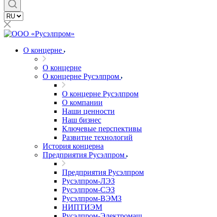
О концерне
О концерне
О концерне Русэлпром
О концерне Русэлпром
О компании
Наши ценности
Наш бизнес
Ключевые перспективы
Развитие технологий
История концерна
Предприятия Русэлпром
Предприятия Русэлпром
Русэлпром-ЛЭЗ
Русэлпром-СЭЗ
Русэлпром-ВЭМЗ
НИПТИЭМ
Русэлпром-Электромаш