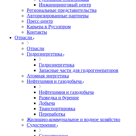
Инжиниринговый центр
Региональные представительства
Авторизированные партнеры
Пресс-центр
Карьера в Русэлпром
Контакты
Отрасли
Отрасли
Гидроэнергетика
Гидроэнергетика
Запасные части для гидрогенераторов
Атомная энергетика
Нефтехимия и газодобыча
Нефтехимия и газодобыча
Разведка и бурение
Добыча
Транспортировка
Переработка
Жилищно-коммунальное и водное хозяйство
Судостроение
Судостроение