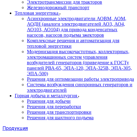
Электротрансмиссии для тракторов
Железнодорожный транспорт
Тепловая энергетика
Асинхронные электродвигатели АОВМ, АОМ,
АОДН (аналоги электродвигателей АО3, АО4,
АО103, АО104) для привода конденсатных
насосов, насосов подъема эжекторов
Комплексные решения и автоматизация для
тепловой энергетики
Модернизация высокочастотных, коллекторных,
электромашинных систем управления
возбудителей генераторов (приведение к ГОСТу
панелей РВА-65, ЭПА-120, ЭПА-325В, ЭПА-305,
ЭПА-500)
Решения для оптимизации работы электропривода
Системы возбуждения синхронных генераторов и
электродвигателей
Горная добыча и металлургия
Решения для добычи
Решения для переработки
Решения для транспортировки
Решения для шахтного подъема
Продукция