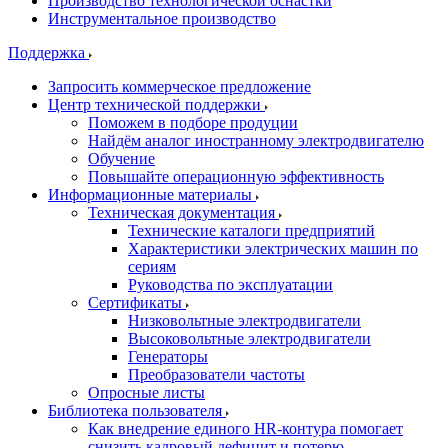
Производство технологической оснастки
Инструментальное производство
Поддержка
Запросить коммерческое предложение
Центр технической поддержки
Поможем в подборе продуции
Найдём аналог иностранному электродвигателю
Обучение
Повышайте операционную эффективность
Информационные материалы
Техническая документация
Технические каталоги предприятий
Характеристики электрических машин по
сериям
Руководства по эксплуатации
Сертификаты
Низковольтные электродвигатели
Высоковольтные электродвигатели
Генераторы
Преобразователи частоты
Опросные листы
Библиотека пользователя
Как внедрение единого HR-контура помогает
снизить кадровый дефицит и потерю