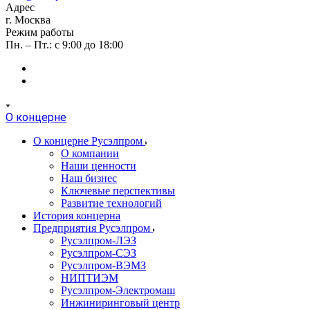
Адрес
г. Москва
Режим работы
Пн. – Пт.: с 9:00 до 18:00
О концерне
О концерне Русэлпром
О компании
Наши ценности
Наш бизнес
Ключевые перспективы
Развитие технологий
История концерна
Предприятия Русэлпром
Русэлпром-ЛЭЗ
Русэлпром-СЭЗ
Русэлпром-ВЭМЗ
НИПТИЭМ
Русэлпром-Электромаш
Инжиниринговый центр