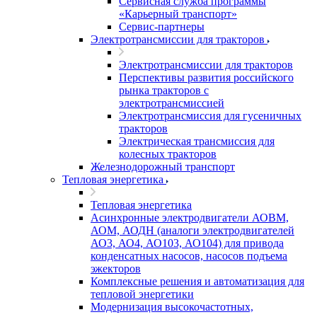
Сервисная служба программы
«Карьерный транспорт»
Сервис-партнеры
Электротрансмиссии для тракторов
Электротрансмиссии для тракторов
Перспективы развития российского
рынка тракторов с
электротрансмиссией
Электротрансмиссия для гусеничных
тракторов
Электрическая трансмиссия для
колесных тракторов
Железнодорожный транспорт
Тепловая энергетика
Тепловая энергетика
Асинхронные электродвигатели АОВМ,
АОМ, АОДН (аналоги электродвигателей
АО3, АО4, АО103, АО104) для привода
конденсатных насосов, насосов подъема
эжекторов
Комплексные решения и автоматизация для
тепловой энергетики
Модернизация высокочастотных,