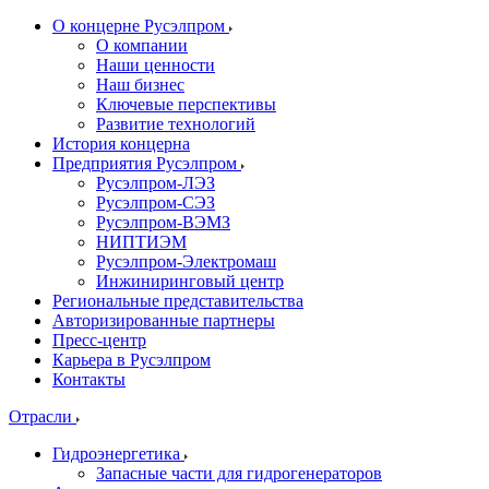
О концерне Русэлпром
О компании
Наши ценности
Наш бизнес
Ключевые перспективы
Развитие технологий
История концерна
Предприятия Русэлпром
Русэлпром-ЛЭЗ
Русэлпром-СЭЗ
Русэлпром-ВЭМЗ
НИПТИЭМ
Русэлпром-Электромаш
Инжиниринговый центр
Региональные представительства
Авторизированные партнеры
Пресс-центр
Карьера в Русэлпром
Контакты
Отрасли
Гидроэнергетика
Запасные части для гидрогенераторов