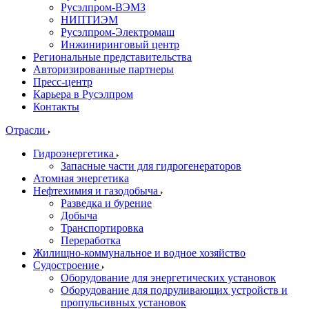
Русэлпром-ВЭМЗ
НИПТИЭМ
Русэлпром-Электромаш
Инжиниринговый центр
Региональные представительства
Авторизированные партнеры
Пресс-центр
Карьера в Русэлпром
Контакты
Отрасли
Гидроэнергетика
Запасные части для гидрогенераторов
Атомная энергетика
Нефтехимия и газодобыча
Разведка и бурение
Добыча
Транспортировка
Переработка
Жилищно-коммунальное и водное хозяйство
Судостроение
Оборудование для энергетических установок
Оборудование для подруливающих устройств и
пропульсивных установок