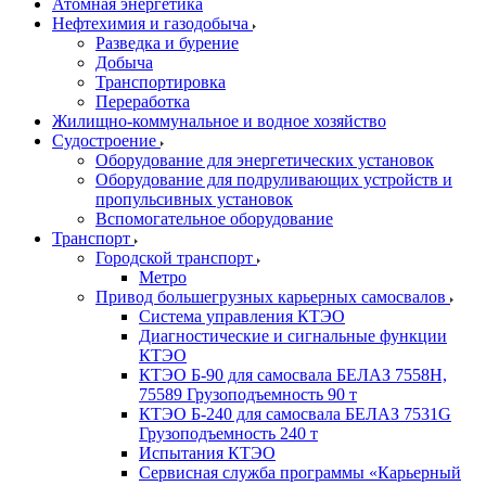
Атомная энергетика
Нефтехимия и газодобыча
Разведка и бурение
Добыча
Транспортировка
Переработка
Жилищно-коммунальное и водное хозяйство
Судостроение
Оборудование для энергетических установок
Оборудование для подруливающих устройств и
пропульсивных установок
Вспомогательное оборудование
Транспорт
Городской транспорт
Метро
Привод большегрузных карьерных самосвалов
Система управления КТЭО
Диагностические и сигнальные функции
КТЭО
КТЭО Б-90 для самосвала БЕЛАЗ 7558H,
75589 Грузоподъемность 90 т
КТЭО Б-240 для самосвала БЕЛАЗ 7531G
Грузоподъемность 240 т
Испытания КТЭО
Сервисная служба программы «Карьерный