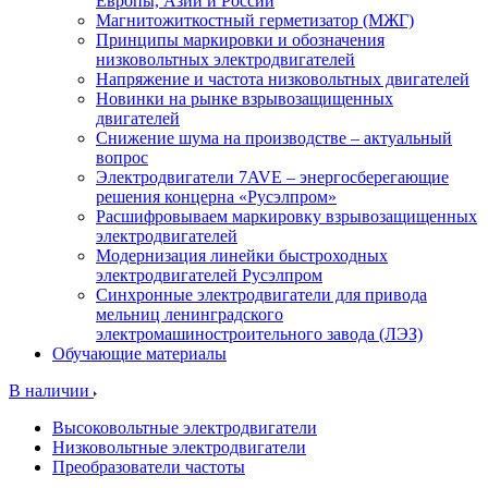
Европы, Азии и России
Магнитожиткостный герметизатор (МЖГ)
Принципы маркировки и обозначения
низковольтных электродвигателей
Напряжение и частота низковольтных двигателей
Новинки на рынке взрывозащищенных
двигателей
Снижение шума на производстве – актуальный
вопрос
Электродвигатели 7AVE – энергосберегающие
решения концерна «Русэлпром»
Расшифровываем маркировку взрывозащищенных
электродвигателей
Модернизация линейки быстроходных
электродвигателей Русэлпром
Синхронные электродвигатели для привода
мельниц ленинградского
электромашиностроительного завода (ЛЭЗ)
Обучающие материалы
В наличии
Высоковольтные электродвигатели
Низковольтные электродвигатели
Преобразователи частоты