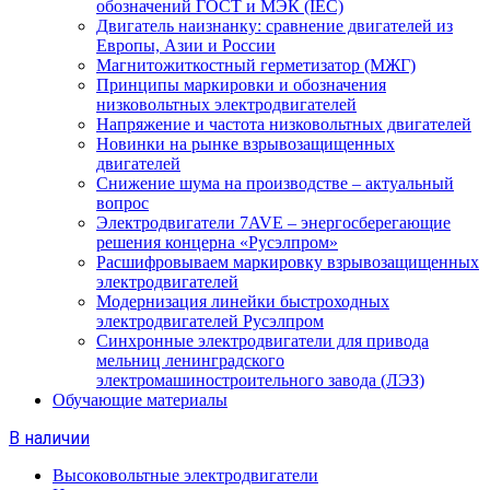
обозначений ГОСТ и МЭК (IEC)
Двигатель наизнанку: сравнение двигателей из
Европы, Азии и России
Магнитожиткостный герметизатор (МЖГ)
Принципы маркировки и обозначения
низковольтных электродвигателей
Напряжение и частота низковольтных двигателей
Новинки на рынке взрывозащищенных
двигателей
Снижение шума на производстве – актуальный
вопрос
Электродвигатели 7AVE – энергосберегающие
решения концерна «Русэлпром»
Расшифровываем маркировку взрывозащищенных
электродвигателей
Модернизация линейки быстроходных
электродвигателей Русэлпром
Синхронные электродвигатели для привода
мельниц ленинградского
электромашиностроительного завода (ЛЭЗ)
Обучающие материалы
В наличии
Высоковольтные электродвигатели