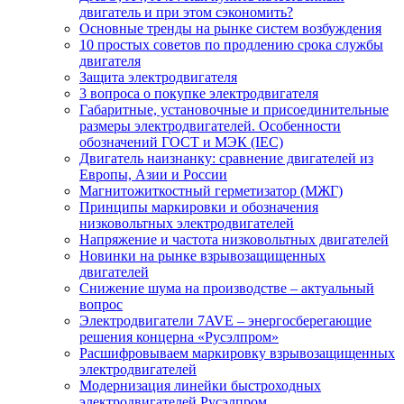
двигатель и при этом сэкономить?
Основные тренды на рынке систем возбуждения
10 простых советов по продлению срока службы
двигателя
Защита электродвигателя
3 вопроса о покупке электродвигателя
Габаритные, установочные и присоединительные
размеры электродвигателей. Особенности
обозначений ГОСТ и МЭК (IEC)
Двигатель наизнанку: сравнение двигателей из
Европы, Азии и России
Магнитожиткостный герметизатор (МЖГ)
Принципы маркировки и обозначения
низковольтных электродвигателей
Напряжение и частота низковольтных двигателей
Новинки на рынке взрывозащищенных
двигателей
Снижение шума на производстве – актуальный
вопрос
Электродвигатели 7AVE – энергосберегающие
решения концерна «Русэлпром»
Расшифровываем маркировку взрывозащищенных
электродвигателей
Модернизация линейки быстроходных
электродвигателей Русэлпром