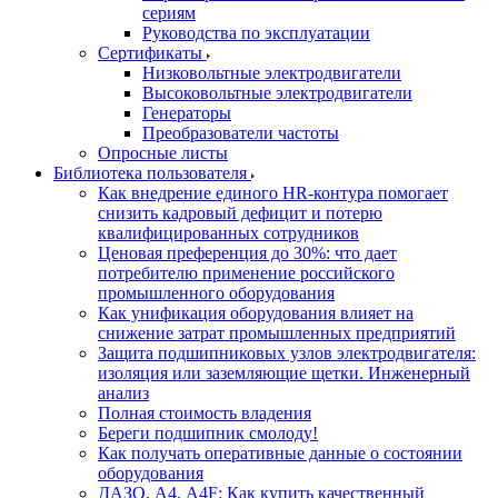
сериям
Руководства по эксплуатации
Сертификаты
Низковольтные электродвигатели
Высоковольтные электродвигатели
Генераторы
Преобразователи частоты
Опросные листы
Библиотека пользователя
Как внедрение единого HR-контура помогает
снизить кадровый дефицит и потерю
квалифицированных сотрудников
Ценовая преференция до 30%: что дает
потребителю применение российского
промышленного оборудования
Как унификация оборудования влияет на
снижение затрат промышленных предприятий
Защита подшипниковых узлов электродвигателя:
изоляция или заземляющие щетки. Инженерный
анализ
Полная стоимость владения
Береги подшипник смолоду!
Как получать оперативные данные о состоянии
оборудования
ДАЗО, А4, А4F: Как купить качественный