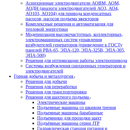
Асинхронные электродвигатели АОВМ, АОМ,
АОДН (аналоги электродвигателей АО3, АО4,
АО103, АО104) для привода конденсатных
насосов, насосов подъема эжекторов
Комплексные решения и автоматизация для
тепловой энергетики
Модернизация высокочастотных, коллекторных,
электромашинных систем управления
возбудителей генераторов (приведение к ГОСТу
панелей РВА-65, ЭПА-120, ЭПА-325В, ЭПА-305,
ЭПА-500)
Решения для оптимизации работы электропривода
Системы возбуждения синхронных генераторов и
электродвигателей
Горная добыча и металлургия
Решения для добычи
Решения для переработки
Решения для транспортировки
Решения для шахтного подъема
Электрические машины
Подъемные машины со шкивом трения
Подъемные машины барабанные
Подъемники для проходки шахт
Подъёмные машины серии JTP
Гидравлическая станция питания и