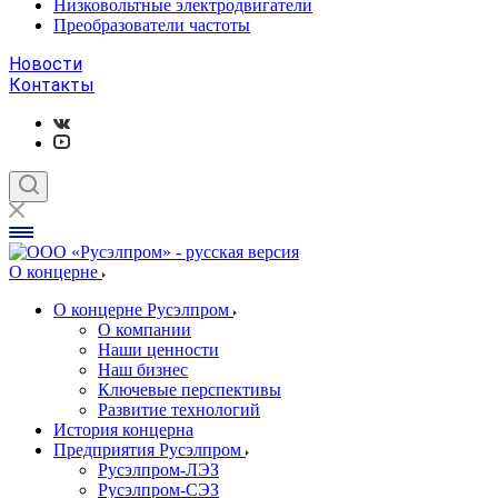
Низковольтные электродвигатели
Преобразователи частоты
Новости
Контакты
О концерне
О концерне Русэлпром
О компании
Наши ценности
Наш бизнес
Ключевые перспективы
Развитие технологий
История концерна
Предприятия Русэлпром
Русэлпром-ЛЭЗ
Русэлпром-СЭЗ