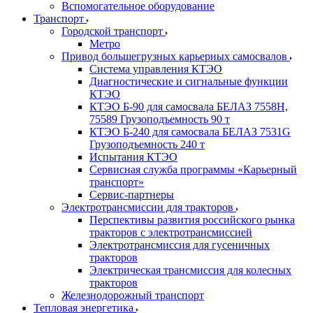
Вспомогательное оборудование
Транспорт
Городской транспорт
Метро
Привод большегрузных карьерных самосвалов
Система управления КТЭО
Диагностические и сигнальные функции
КТЭО
КТЭО Б-90 для самосвала БЕЛАЗ 7558H,
75589 Грузоподъемность 90 т
КТЭО Б-240 для самосвала БЕЛАЗ 7531G
Грузоподъемность 240 т
Испытания КТЭО
Сервисная служба программы «Карьерный
транспорт»
Сервис-партнеры
Электротрансмиссии для тракторов
Перспективы развития российского рынка
тракторов с электротрансмиссией
Электротрансмиссия для гусеничных
тракторов
Электрическая трансмиссия для колесных
тракторов
Железнодорожный транспорт
Тепловая энергетика