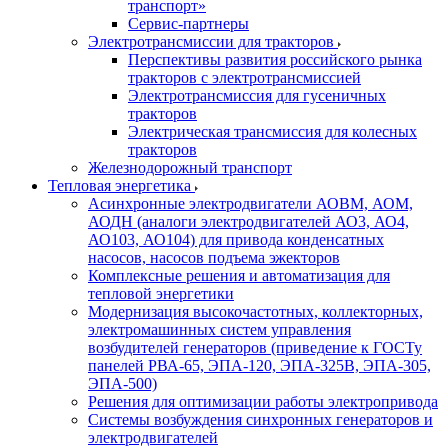
транспорт»
Сервис-партнеры
Электротрансмиссии для тракторов
Перспективы развития российского рынка
тракторов с электротрансмиссией
Электротрансмиссия для гусеничных
тракторов
Электрическая трансмиссия для колесных
тракторов
Железнодорожный транспорт
Тепловая энергетика
Асинхронные электродвигатели АОВМ, АОМ,
АОДН (аналоги электродвигателей АО3, АО4,
АО103, АО104) для привода конденсатных
насосов, насосов подъема эжекторов
Комплексные решения и автоматизация для
тепловой энергетики
Модернизация высокочастотных, коллекторных,
электромашинных систем управления
возбудителей генераторов (приведение к ГОСТу
панелей РВА-65, ЭПА-120, ЭПА-325В, ЭПА-305,
ЭПА-500)
Решения для оптимизации работы электропривода
Системы возбуждения синхронных генераторов и
электродвигателей