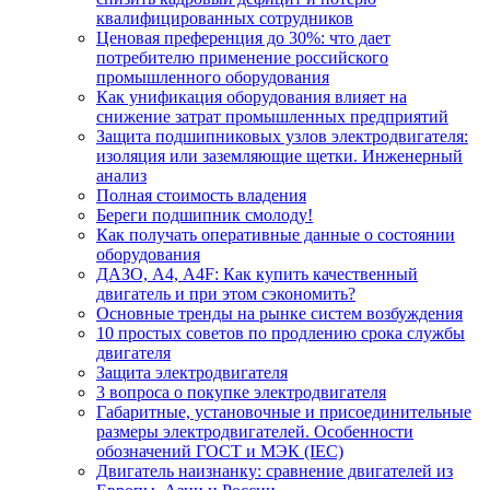
квалифицированных сотрудников
Ценовая преференция до 30%: что дает
потребителю применение российского
промышленного оборудования
Как унификация оборудования влияет на
снижение затрат промышленных предприятий
Защита подшипниковых узлов электродвигателя:
изоляция или заземляющие щетки. Инженерный
анализ
Полная стоимость владения
Береги подшипник смолоду!
Как получать оперативные данные о состоянии
оборудования
ДАЗО, А4, А4F: Как купить качественный
двигатель и при этом сэкономить?
Основные тренды на рынке систем возбуждения
10 простых советов по продлению срока службы
двигателя
Защита электродвигателя
3 вопроса о покупке электродвигателя
Габаритные, установочные и присоединительные
размеры электродвигателей. Особенности
обозначений ГОСТ и МЭК (IEC)
Двигатель наизнанку: сравнение двигателей из