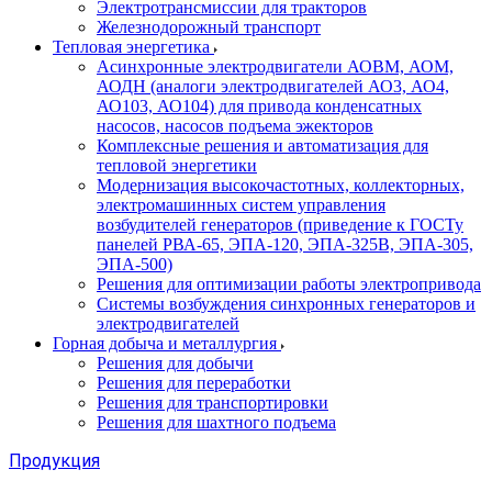
Электротрансмиссии для тракторов
Железнодорожный транспорт
Тепловая энергетика
Асинхронные электродвигатели АОВМ, АОМ,
АОДН (аналоги электродвигателей АО3, АО4,
АО103, АО104) для привода конденсатных
насосов, насосов подъема эжекторов
Комплексные решения и автоматизация для
тепловой энергетики
Модернизация высокочастотных, коллекторных,
электромашинных систем управления
возбудителей генераторов (приведение к ГОСТу
панелей РВА-65, ЭПА-120, ЭПА-325В, ЭПА-305,
ЭПА-500)
Решения для оптимизации работы электропривода
Системы возбуждения синхронных генераторов и
электродвигателей
Горная добыча и металлургия
Решения для добычи
Решения для переработки
Решения для транспортировки
Решения для шахтного подъема
Продукция