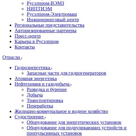
Русэлпром-ВЭМЗ
НИПТИЭМ
Русэлпром-Электромаш
Инжиниринговый центр
Региональные представительства
Авторизированные партнеры
Пресс-центр
Карьера в Русэлпром
Контакты
Отрасли
Гидроэнергетика
Запасные части для гидрогенераторов
Атомная энергетика
Нефтехимия и газодобыча
Разведка и бурение
Добыча
Транспортировка
Переработка
Жилищно-коммунальное и водное хозяйство
Судостроение
Оборудование для энергетических установок
Оборудование для подруливающих устройств и
пропульсивных установок