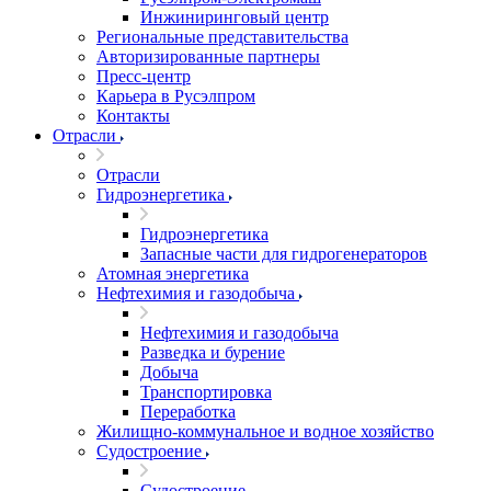
Инжиниринговый центр
Региональные представительства
Авторизированные партнеры
Пресс-центр
Карьера в Русэлпром
Контакты
Отрасли
Отрасли
Гидроэнергетика
Гидроэнергетика
Запасные части для гидрогенераторов
Атомная энергетика
Нефтехимия и газодобыча
Нефтехимия и газодобыча
Разведка и бурение
Добыча
Транспортировка
Переработка
Жилищно-коммунальное и водное хозяйство
Судостроение
Судостроение