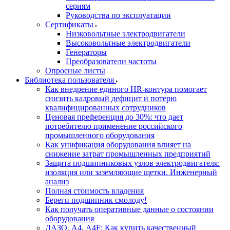
сериям
Руководства по эксплуатации
Сертификаты
Низковольтные электродвигатели
Высоковольтные электродвигатели
Генераторы
Преобразователи частоты
Опросные листы
Библиотека пользователя
Как внедрение единого HR-контура помогает
снизить кадровый дефицит и потерю
квалифицированных сотрудников
Ценовая преференция до 30%: что дает
потребителю применение российского
промышленного оборудования
Как унификация оборудования влияет на
снижение затрат промышленных предприятий
Защита подшипниковых узлов электродвигателя:
изоляция или заземляющие щетки. Инженерный
анализ
Полная стоимость владения
Береги подшипник смолоду!
Как получать оперативные данные о состоянии
оборудования
ДАЗО, А4, А4F: Как купить качественный