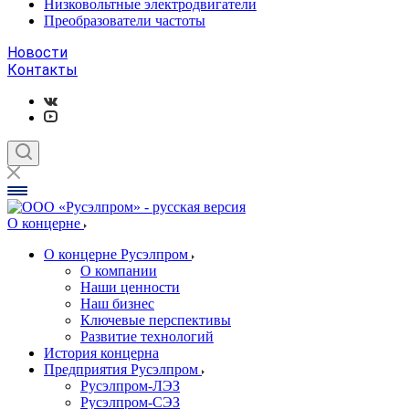
Низковольтные электродвигатели
Преобразователи частоты
Новости
Контакты
О концерне
О концерне Русэлпром
О компании
Наши ценности
Наш бизнес
Ключевые перспективы
Развитие технологий
История концерна
Предприятия Русэлпром
Русэлпром-ЛЭЗ
Русэлпром-СЭЗ