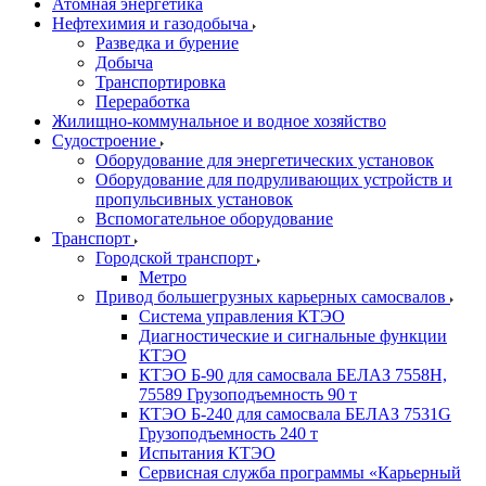
Атомная энергетика
Нефтехимия и газодобыча
Разведка и бурение
Добыча
Транспортировка
Переработка
Жилищно-коммунальное и водное хозяйство
Судостроение
Оборудование для энергетических установок
Оборудование для подруливающих устройств и
пропульсивных установок
Вспомогательное оборудование
Транспорт
Городской транспорт
Метро
Привод большегрузных карьерных самосвалов
Система управления КТЭО
Диагностические и сигнальные функции
КТЭО
КТЭО Б-90 для самосвала БЕЛАЗ 7558H,
75589 Грузоподъемность 90 т
КТЭО Б-240 для самосвала БЕЛАЗ 7531G
Грузоподъемность 240 т
Испытания КТЭО
Сервисная служба программы «Карьерный