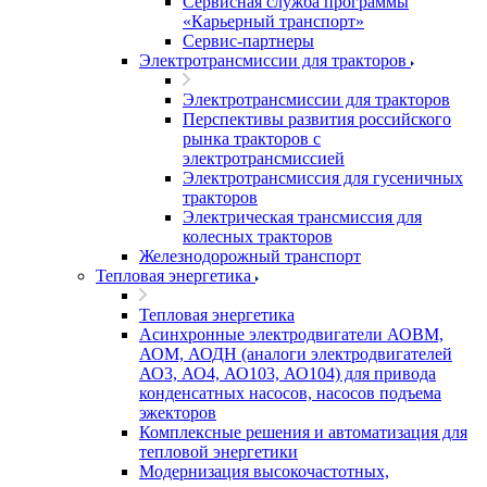
Сервисная служба программы
«Карьерный транспорт»
Сервис-партнеры
Электротрансмиссии для тракторов
Электротрансмиссии для тракторов
Перспективы развития российского
рынка тракторов с
электротрансмиссией
Электротрансмиссия для гусеничных
тракторов
Электрическая трансмиссия для
колесных тракторов
Железнодорожный транспорт
Тепловая энергетика
Тепловая энергетика
Асинхронные электродвигатели АОВМ,
АОМ, АОДН (аналоги электродвигателей
АО3, АО4, АО103, АО104) для привода
конденсатных насосов, насосов подъема
эжекторов
Комплексные решения и автоматизация для
тепловой энергетики
Модернизация высокочастотных,