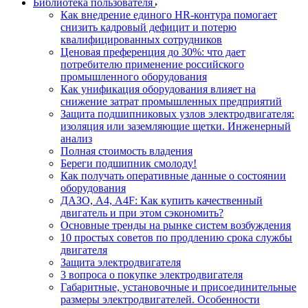
Библиотека пользователя
Как внедрение единого HR-контура помогает
снизить кадровый дефицит и потерю
квалифицированных сотрудников
Ценовая преференция до 30%: что дает
потребителю применение российского
промышленного оборудования
Как унификация оборудования влияет на
снижение затрат промышленных предприятий
Защита подшипниковых узлов электродвигателя:
изоляция или заземляющие щетки. Инженерный
анализ
Полная стоимость владения
Береги подшипник смолоду!
Как получать оперативные данные о состоянии
оборудования
ДАЗО, А4, А4F: Как купить качественный
двигатель и при этом сэкономить?
Основные тренды на рынке систем возбуждения
10 простых советов по продлению срока службы
двигателя
Защита электродвигателя
3 вопроса о покупке электродвигателя
Габаритные, установочные и присоединительные
размеры электродвигателей. Особенности