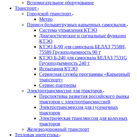
Вспомогательное оборудование
Транспорт
Городской транспорт
Метро
Привод большегрузных карьерных самосвалов
Система управления КТЭО
Диагностические и сигнальные функции
КТЭО
КТЭО Б-90 для самосвала БЕЛАЗ 7558H,
75589 Грузоподъемность 90 т
КТЭО Б-240 для самосвала БЕЛАЗ 7531G
Грузоподъемность 240 т
Испытания КТЭО
Сервисная служба программы «Карьерный
транспорт»
Сервис-партнеры
Электротрансмиссии для тракторов
Перспективы развития российского рынка
тракторов с электротрансмиссией
Электротрансмиссия для гусеничных
тракторов
Электрическая трансмиссия для колесных
тракторов
Железнодорожный транспорт
Тепловая энергетика