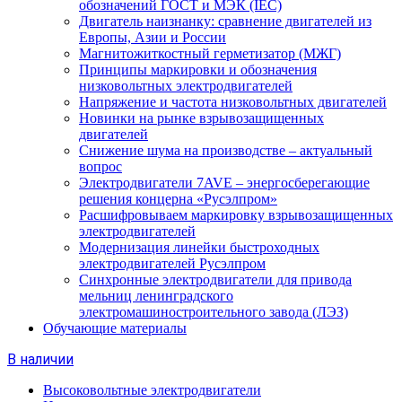
обозначений ГОСТ и МЭК (IEC)
Двигатель наизнанку: сравнение двигателей из
Европы, Азии и России
Магнитожиткостный герметизатор (МЖГ)
Принципы маркировки и обозначения
низковольтных электродвигателей
Напряжение и частота низковольтных двигателей
Новинки на рынке взрывозащищенных
двигателей
Снижение шума на производстве – актуальный
вопрос
Электродвигатели 7AVE – энергосберегающие
решения концерна «Русэлпром»
Расшифровываем маркировку взрывозащищенных
электродвигателей
Модернизация линейки быстроходных
электродвигателей Русэлпром
Синхронные электродвигатели для привода
мельниц ленинградского
электромашиностроительного завода (ЛЭЗ)
Обучающие материалы
В наличии
Высоковольтные электродвигатели