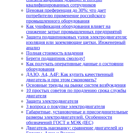
квалифицированных сотрудников
Ценовая преференция до 30%: что дает
потребителю применение российского
промышленного оборудования
Как унификация оборудования влияет на
снижение затрат промышленных предприятий
Защита подшипниковых узлов электродвигателя:
изоляция или заземляющие щетки. Инженерный
анализ
Полная стоимость владения
Береги подшипник смолоду!
Как получать оперативные данные о состоянии
оборудования
ДАЗО, А4, А4F: Как купить качественный
двигатель и при этом сэкономить?
Основные тренды на рынке систем возбуждения
10 простых советов по продлению срока службы
двигателя
Защита электродвигателя
3 вопроса о покупке электродвигателя
Габаритные, установочные и присоединительные
размеры электродвигателей. Особенности
обозначений ГОСТ и МЭК (IEC)
Двигатель наизнанку: сравнение двигателей из