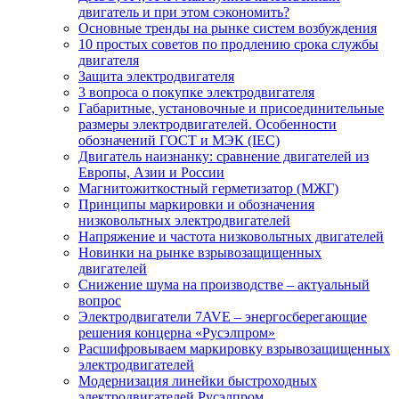
двигатель и при этом сэкономить?
Основные тренды на рынке систем возбуждения
10 простых советов по продлению срока службы
двигателя
Защита электродвигателя
3 вопроса о покупке электродвигателя
Габаритные, установочные и присоединительные
размеры электродвигателей. Особенности
обозначений ГОСТ и МЭК (IEC)
Двигатель наизнанку: сравнение двигателей из
Европы, Азии и России
Магнитожиткостный герметизатор (МЖГ)
Принципы маркировки и обозначения
низковольтных электродвигателей
Напряжение и частота низковольтных двигателей
Новинки на рынке взрывозащищенных
двигателей
Снижение шума на производстве – актуальный
вопрос
Электродвигатели 7AVE – энергосберегающие
решения концерна «Русэлпром»
Расшифровываем маркировку взрывозащищенных
электродвигателей
Модернизация линейки быстроходных
электродвигателей Русэлпром