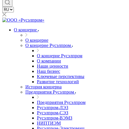
О концерне
О концерне
О концерне Русэлпром
О концерне Русэлпром
О компании
Наши ценности
Наш бизнес
Ключевые перспективы
Развитие технологий
История концерна
Предприятия Русэлпром
Предприятия Русэлпром
Русэлпром-ЛЭЗ
Русэлпром-СЭЗ
Русэлпром-ВЭМЗ
НИПТИЭМ
Русэлпром-Электромаш