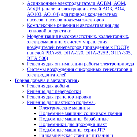
Асинхронные электродвигатели АОВМ, АОМ,
АОДН (аналоги электродвигателей АО3, АО4,
АО103, АО104) для привода конденсатных
насосов, насосов подъема эжекторов
Комплексные решения и автоматизация для
тепловой энергетики
Модернизация высокочастотных, коллекторных,
электромашинных систем управления
возбудителей генераторов (приведение к ГОСТу
панелей РВА-65, ЭПА-120, ЭПА-325В, ЭПА-305,
ЭПА-500)
Решения для оптимизации работы электропривода
Системы возбуждения синхронных генераторов и
электродвигателей
Горная добыча и металлургия
Решения для добычи
Решения для переработки
Решения для транспортировки
Решения для шахтного подъема
Электрические машины
Подъемные машины со шкивом трения
Подъемные машины барабанные
Подъемники для проходки шахт
Подъёмные машины серии JTP
Гидравлическая станция питания и