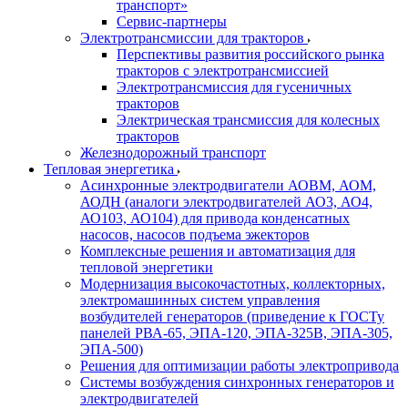
транспорт»
Сервис-партнеры
Электротрансмиссии для тракторов
Перспективы развития российского рынка
тракторов с электротрансмиссией
Электротрансмиссия для гусеничных
тракторов
Электрическая трансмиссия для колесных
тракторов
Железнодорожный транспорт
Тепловая энергетика
Асинхронные электродвигатели АОВМ, АОМ,
АОДН (аналоги электродвигателей АО3, АО4,
АО103, АО104) для привода конденсатных
насосов, насосов подъема эжекторов
Комплексные решения и автоматизация для
тепловой энергетики
Модернизация высокочастотных, коллекторных,
электромашинных систем управления
возбудителей генераторов (приведение к ГОСТу
панелей РВА-65, ЭПА-120, ЭПА-325В, ЭПА-305,
ЭПА-500)
Решения для оптимизации работы электропривода
Системы возбуждения синхронных генераторов и
электродвигателей