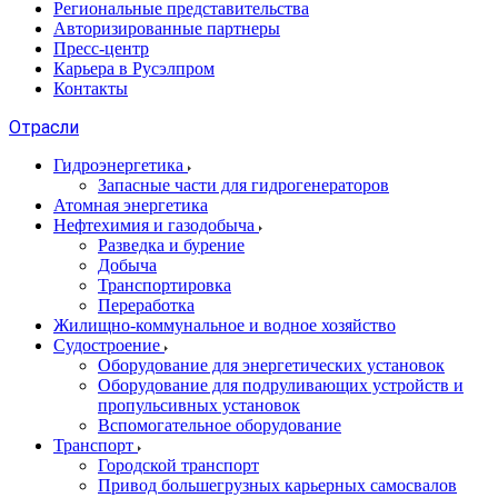
Региональные представительства
Авторизированные партнеры
Пресс-центр
Карьера в Русэлпром
Контакты
Отрасли
Гидроэнергетика
Запасные части для гидрогенераторов
Атомная энергетика
Нефтехимия и газодобыча
Разведка и бурение
Добыча
Транспортировка
Переработка
Жилищно-коммунальное и водное хозяйство
Судостроение
Оборудование для энергетических установок
Оборудование для подруливающих устройств и
пропульсивных установок
Вспомогательное оборудование
Транспорт
Городской транспорт
Привод большегрузных карьерных самосвалов