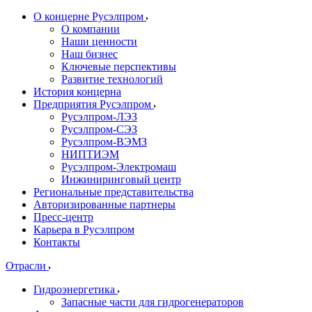
О концерне Русэлпром
О компании
Наши ценности
Наш бизнес
Ключевые перспективы
Развитие технологий
История концерна
Предприятия Русэлпром
Русэлпром-ЛЭЗ
Русэлпром-СЭЗ
Русэлпром-ВЭМЗ
НИПТИЭМ
Русэлпром-Электромаш
Инжиниринговый центр
Региональные представительства
Авторизированные партнеры
Пресс-центр
Карьера в Русэлпром
Контакты
Отрасли
Гидроэнергетика
Запасные части для гидрогенераторов