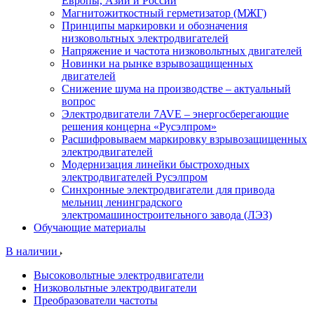
Европы, Азии и России
Магнитожиткостный герметизатор (МЖГ)
Принципы маркировки и обозначения
низковольтных электродвигателей
Напряжение и частота низковольтных двигателей
Новинки на рынке взрывозащищенных
двигателей
Снижение шума на производстве – актуальный
вопрос
Электродвигатели 7AVE – энергосберегающие
решения концерна «Русэлпром»
Расшифровываем маркировку взрывозащищенных
электродвигателей
Модернизация линейки быстроходных
электродвигателей Русэлпром
Синхронные электродвигатели для привода
мельниц ленинградского
электромашиностроительного завода (ЛЭЗ)
Обучающие материалы
В наличии
Высоковольтные электродвигатели
Низковольтные электродвигатели
Преобразователи частоты