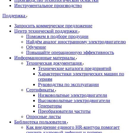
Производство технологической оснастки
Инструментальное производство
Поддержка
Запросить коммерческое предложение
Центр технической поддержки
Поможем в подборе продуции
Найдём аналог иностранному электродвигателю
Обучение
Повышайте операционную эффективность
Информационные материалы
Техническая документация
Технические каталоги предприятий
Характеристики электрических машин по
сериям
Руководства по эксплуатации
Сертификаты
Низковольтные электродвигатели
Высоковольтные электродвигатели
Генераторы
Преобразователи частоты
Опросные листы
Библиотека пользователя
Как внедрение единого HR-контура помогает
снизить кадровый дефицит и потерю