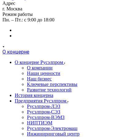
Адрес
г. Москва
Режим работы
Пн. – Пт.: с 9:00 до 18:00
О концерне
О концерне Русэлпром
О компании
Наши ценности
Наш бизнес
Ключевые перспективы
Развитие технологий
История концерна
Предприятия Русэлпром
Русэлпром-ЛЭЗ
Русэлпром-СЭЗ
Русэлпром-ВЭМЗ
НИПТИЭМ
Русэлпром-Электромаш
Инжиниринговый центр