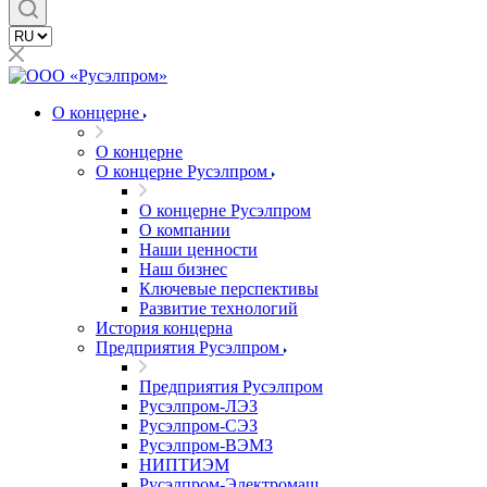
О концерне
О концерне
О концерне Русэлпром
О концерне Русэлпром
О компании
Наши ценности
Наш бизнес
Ключевые перспективы
Развитие технологий
История концерна
Предприятия Русэлпром
Предприятия Русэлпром
Русэлпром-ЛЭЗ
Русэлпром-СЭЗ
Русэлпром-ВЭМЗ
НИПТИЭМ
Русэлпром-Электромаш