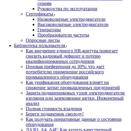
сериям
Руководства по эксплуатации
Сертификаты
Низковольтные электродвигатели
Высоковольтные электродвигатели
Генераторы
Преобразователи частоты
Опросные листы
Библиотека пользователя
Как внедрение единого HR-контура помогает
снизить кадровый дефицит и потерю
квалифицированных сотрудников
Ценовая преференция до 30%: что дает
потребителю применение российского
промышленного оборудования
Как унификация оборудования влияет на
снижение затрат промышленных предприятий
Защита подшипниковых узлов электродвигателя:
изоляция или заземляющие щетки. Инженерный
анализ
Полная стоимость владения
Береги подшипник смолоду!
Как получать оперативные данные о состоянии
оборудования
ДАЗО, А4, А4F: Как купить качественный