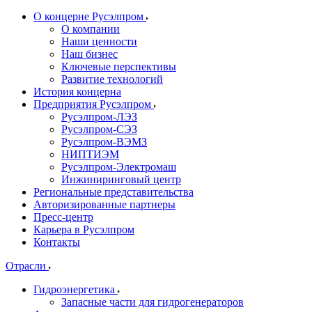
О концерне Русэлпром
О компании
Наши ценности
Наш бизнес
Ключевые перспективы
Развитие технологий
История концерна
Предприятия Русэлпром
Русэлпром-ЛЭЗ
Русэлпром-СЭЗ
Русэлпром-ВЭМЗ
НИПТИЭМ
Русэлпром-Электромаш
Инжиниринговый центр
Региональные представительства
Авторизированные партнеры
Пресс-центр
Карьера в Русэлпром
Контакты
Отрасли
Гидроэнергетика
Запасные части для гидрогенераторов