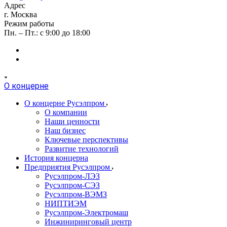
Адрес
г. Москва
Режим работы
Пн. – Пт.: с 9:00 до 18:00
О концерне
О концерне Русэлпром
О компании
Наши ценности
Наш бизнес
Ключевые перспективы
Развитие технологий
История концерна
Предприятия Русэлпром
Русэлпром-ЛЭЗ
Русэлпром-СЭЗ
Русэлпром-ВЭМЗ
НИПТИЭМ
Русэлпром-Электромаш
Инжиниринговый центр