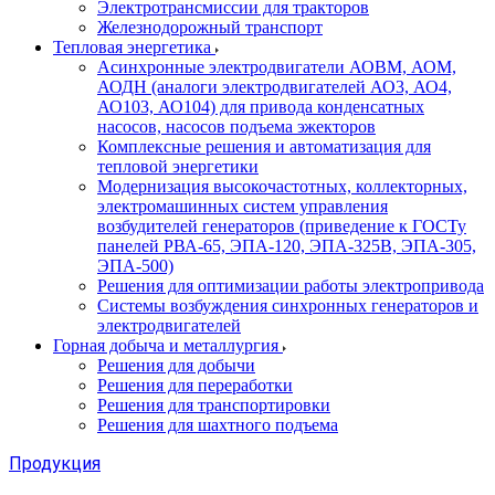
Электротрансмиссии для тракторов
Железнодорожный транспорт
Тепловая энергетика
Асинхронные электродвигатели АОВМ, АОМ,
АОДН (аналоги электродвигателей АО3, АО4,
АО103, АО104) для привода конденсатных
насосов, насосов подъема эжекторов
Комплексные решения и автоматизация для
тепловой энергетики
Модернизация высокочастотных, коллекторных,
электромашинных систем управления
возбудителей генераторов (приведение к ГОСТу
панелей РВА-65, ЭПА-120, ЭПА-325В, ЭПА-305,
ЭПА-500)
Решения для оптимизации работы электропривода
Системы возбуждения синхронных генераторов и
электродвигателей
Горная добыча и металлургия
Решения для добычи
Решения для переработки
Решения для транспортировки
Решения для шахтного подъема
Продукция