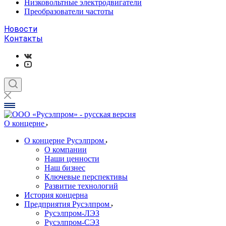
Низковольтные электродвигатели
Преобразователи частоты
Новости
Контакты
О концерне
О концерне Русэлпром
О компании
Наши ценности
Наш бизнес
Ключевые перспективы
Развитие технологий
История концерна
Предприятия Русэлпром
Русэлпром-ЛЭЗ
Русэлпром-СЭЗ