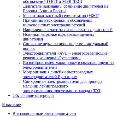
обозначений ГОСТ и МЭК (IEC)
Двигатель наизнанку: сравнение двигателей из
Европы, Азии и России
Магнитожиткостный герметизатор (МЖГ)
Принципы маркировки и обозначения
низковольтных электродвигателей
Напряжение и частота низковольтных двигателей
Новинки на рынке взрывозащищенных
двигателей
Снижение шума на производстве – актуальный
вопрос
Электродвигатели 7AVE – энергосберегающие
решения концерна «Русэлпром»
Расшифровываем маркировку взрывозащищенных
электродвигателей
Модернизация линейки быстроходных
электродвигателей Русэлпром
Синхронные электродвигатели для привода
мельниц ленинградского
электромашиностроительного завода (ЛЭЗ)
Обучающие материалы
В наличии
Высоковольтные электродвигатели