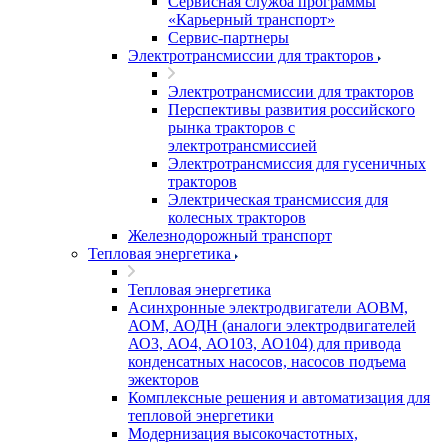
Сервисная служба программы
«Карьерный транспорт»
Сервис-партнеры
Электротрансмиссии для тракторов
Электротрансмиссии для тракторов
Перспективы развития российского
рынка тракторов с
электротрансмиссией
Электротрансмиссия для гусеничных
тракторов
Электрическая трансмиссия для
колесных тракторов
Железнодорожный транспорт
Тепловая энергетика
Тепловая энергетика
Асинхронные электродвигатели АОВМ,
АОМ, АОДН (аналоги электродвигателей
АО3, АО4, АО103, АО104) для привода
конденсатных насосов, насосов подъема
эжекторов
Комплексные решения и автоматизация для
тепловой энергетики
Модернизация высокочастотных,