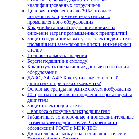
квалифицированных сотрудников
Ценовая преференция до 30%: что дает
потребителю применение российского
промышленного оборудования
Как унификация оборудования влияет на
снижение затрат промышленных предприятий
Защита подшипниковых узлов электродвигателя:
изоляция или заземляющие щетки. Инженерный
анализ
Полная стоимость владения
Береги подшипник смолоду!
Как получать оперативные данные о состоянии
оборудования
ДАЗО, А4, А4F: Как купить качественный
двигатель и при этом сэкономить?
Основные тренды на рынке систем возбуждения
10 простых советов по продлению срока службы
двигателя
Защита электродвигателя
3 вопроса о покупке электродвигателя
Габаритные, установочные и присоединительные
размеры электродвигателей. Особенности
обозначений ГОСТ и МЭК (IEC)
Двигатель наизнанку: сравнение двигателей из