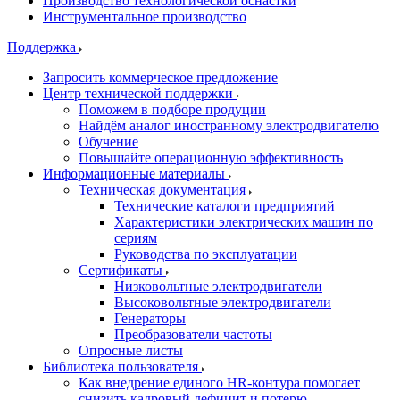
Производство технологической оснастки
Инструментальное производство
Поддержка
Запросить коммерческое предложение
Центр технической поддержки
Поможем в подборе продуции
Найдём аналог иностранному электродвигателю
Обучение
Повышайте операционную эффективность
Информационные материалы
Техническая документация
Технические каталоги предприятий
Характеристики электрических машин по
сериям
Руководства по эксплуатации
Сертификаты
Низковольтные электродвигатели
Высоковольтные электродвигатели
Генераторы
Преобразователи частоты
Опросные листы
Библиотека пользователя
Как внедрение единого HR-контура помогает
снизить кадровый дефицит и потерю