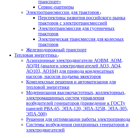
транспорт»
Сервис-партнеры
Электротрансмиссии для тракторов
Перспективы развития российского рынка
тракторов с электротрансмиссией
Электротрансмиссия для гусеничных
тракторов
Электрическая трансмиссия для колесных
тракторов
Железнодорожный транспорт
Тепловая энергетика
Асинхронные электродвигатели АОВМ, АОМ,
АОДН (аналоги электродвигателей АО3, АО4,
АО103, АО104) для привода конденсатных
насосов, насосов подъема эжекторов
Комплексные решения и автоматизация для
тепловой энергетики
Модернизация высокочастотных, коллекторных,
электромашинных систем управления
возбудителей генераторов (приведение к ГОСТу
панелей РВА-65, ЭПА-120, ЭПА-325В, ЭПА-305,
ЭПА-500)
Решения для оптимизации работы электропривода
Системы возбуждения синхронных генераторов и
электродвигателей