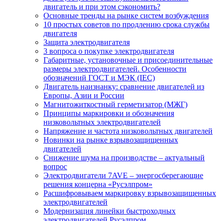
двигатель и при этом сэкономить?
Основные тренды на рынке систем возбуждения
10 простых советов по продлению срока службы
двигателя
Защита электродвигателя
3 вопроса о покупке электродвигателя
Габаритные, установочные и присоединительные
размеры электродвигателей. Особенности
обозначений ГОСТ и МЭК (IEC)
Двигатель наизнанку: сравнение двигателей из
Европы, Азии и России
Магнитожиткостный герметизатор (МЖГ)
Принципы маркировки и обозначения
низковольтных электродвигателей
Напряжение и частота низковольтных двигателей
Новинки на рынке взрывозащищенных
двигателей
Снижение шума на производстве – актуальный
вопрос
Электродвигатели 7AVE – энергосберегающие
решения концерна «Русэлпром»
Расшифровываем маркировку взрывозащищенных
электродвигателей
Модернизация линейки быстроходных
электродвигателей Русэлпром