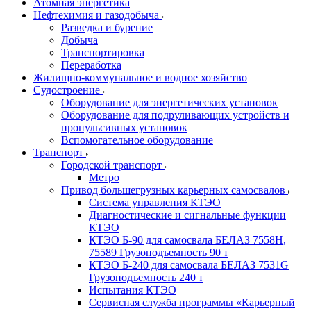
Атомная энергетика
Нефтехимия и газодобыча
Разведка и бурение
Добыча
Транспортировка
Переработка
Жилищно-коммунальное и водное хозяйство
Судостроение
Оборудование для энергетических установок
Оборудование для подруливающих устройств и
пропульсивных установок
Вспомогательное оборудование
Транспорт
Городской транспорт
Метро
Привод большегрузных карьерных самосвалов
Система управления КТЭО
Диагностические и сигнальные функции
КТЭО
КТЭО Б-90 для самосвала БЕЛАЗ 7558H,
75589 Грузоподъемность 90 т
КТЭО Б-240 для самосвала БЕЛАЗ 7531G
Грузоподъемность 240 т
Испытания КТЭО
Сервисная служба программы «Карьерный