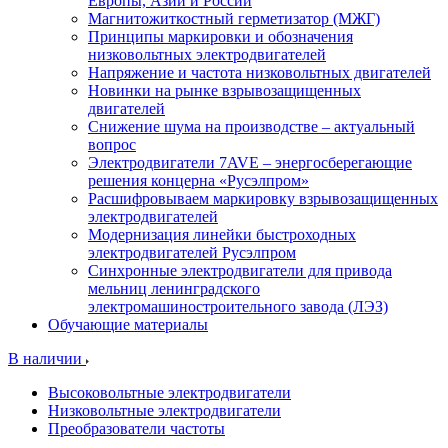
Европы, Азии и России
Магнитожиткостный герметизатор (МЖГ)
Принципы маркировки и обозначения
низковольтных электродвигателей
Напряжение и частота низковольтных двигателей
Новинки на рынке взрывозащищенных
двигателей
Снижение шума на производстве – актуальный
вопрос
Электродвигатели 7AVE – энергосберегающие
решения концерна «Русэлпром»
Расшифровываем маркировку взрывозащищенных
электродвигателей
Модернизация линейки быстроходных
электродвигателей Русэлпром
Синхронные электродвигатели для привода
мельниц ленинградского
электромашиностроительного завода (ЛЭЗ)
Обучающие материалы
В наличии
Высоковольтные электродвигатели
Низковольтные электродвигатели
Преобразователи частоты