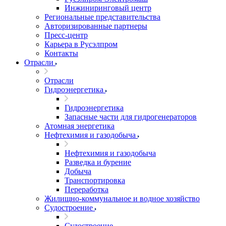
Инжиниринговый центр
Региональные представительства
Авторизированные партнеры
Пресс-центр
Карьера в Русэлпром
Контакты
Отрасли
Отрасли
Гидроэнергетика
Гидроэнергетика
Запасные части для гидрогенераторов
Атомная энергетика
Нефтехимия и газодобыча
Нефтехимия и газодобыча
Разведка и бурение
Добыча
Транспортировка
Переработка
Жилищно-коммунальное и водное хозяйство
Судостроение
Судостроение