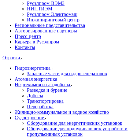
Русэлпром-ВЭМЗ
НИПТИЭМ
Русэлпром-Электромаш
Инжиниринговый центр
Региональные представительства
Авторизированные партнеры
Пресс-центр
Карьера в Русэлпром
Контакты
Отрасли
Гидроэнергетика
Запасные части для гидрогенераторов
Атомная энергетика
Нефтехимия и газодобыча
Разведка и бурение
Добыча
Транспортировка
Переработка
Жилищно-коммунальное и водное хозяйство
Судостроение
Оборудование для энергетических установок
Оборудование для подруливающих устройств и
пропульсивных установок