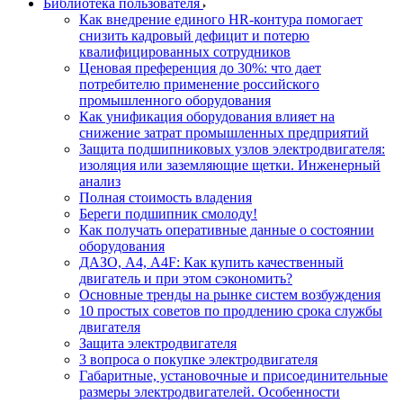
Библиотека пользователя
Как внедрение единого HR-контура помогает
снизить кадровый дефицит и потерю
квалифицированных сотрудников
Ценовая преференция до 30%: что дает
потребителю применение российского
промышленного оборудования
Как унификация оборудования влияет на
снижение затрат промышленных предприятий
Защита подшипниковых узлов электродвигателя:
изоляция или заземляющие щетки. Инженерный
анализ
Полная стоимость владения
Береги подшипник смолоду!
Как получать оперативные данные о состоянии
оборудования
ДАЗО, А4, А4F: Как купить качественный
двигатель и при этом сэкономить?
Основные тренды на рынке систем возбуждения
10 простых советов по продлению срока службы
двигателя
Защита электродвигателя
3 вопроса о покупке электродвигателя
Габаритные, установочные и присоединительные
размеры электродвигателей. Особенности