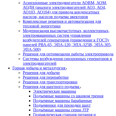
Асинхронные электродвигатели АОВМ, АОМ,
АОДН (аналоги электродвигателей АО3, АО4,
АО103, АО104) для привода конденсатных
насосов, насосов подъема эжекторов
Комплексные решения и автоматизация для
тепловой энергетики
Модернизация высокочастотных, коллекторных,
электромашинных систем управления
возбудителей генераторов (приведение к ГОСТу
панелей РВА-65, ЭПА-120, ЭПА-325В, ЭПА-305,
ЭПА-500)
Решения для оптимизации работы электропривода
Системы возбуждения синхронных генераторов и
электродвигателей
Горная добыча и металлургия
Решения для добычи
Решения для переработки
Решения для транспортировки
Решения для шахтного подъема
Электрические машины
Подъемные машины со шкивом трения
Подъемные машины барабанные
Подъемники для проходки шахт
Подъёмные машины серии JTP
Гидравлическая станция питания и