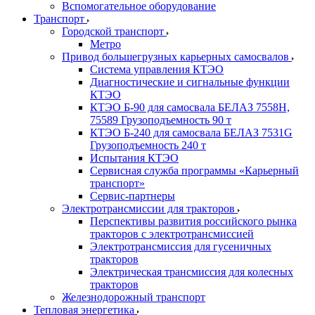
Вспомогательное оборудование
Транспорт
Городской транспорт
Метро
Привод большегрузных карьерных самосвалов
Система управления КТЭО
Диагностические и сигнальные функции
КТЭО
КТЭО Б-90 для самосвала БЕЛАЗ 7558H,
75589 Грузоподъемность 90 т
КТЭО Б-240 для самосвала БЕЛАЗ 7531G
Грузоподъемность 240 т
Испытания КТЭО
Сервисная служба программы «Карьерный
транспорт»
Сервис-партнеры
Электротрансмиссии для тракторов
Перспективы развития российского рынка
тракторов с электротрансмиссией
Электротрансмиссия для гусеничных
тракторов
Электрическая трансмиссия для колесных
тракторов
Железнодорожный транспорт
Тепловая энергетика