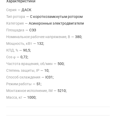
Характеристики
Серия
—
ДАСК
Тип ротора
—
С короткозамкнутым ротором
Категория
—
Асинхронные электродвигатели
Площадка
—
СЭЗ
Номинальное рабочее напряжение, В
—
380;
Мощность, кВт
—
132;
КПД, %
—
90,5;
Cos φ
—
0,72;
Частота вращения, об/мин
—
500;
Степень защиты, IP
—
10;
Способ охлаждения
—
IC01;
Режим работы
—
S1;
Монтажное исполнение, IM
—
5210;
Масса, кг
—
1000;