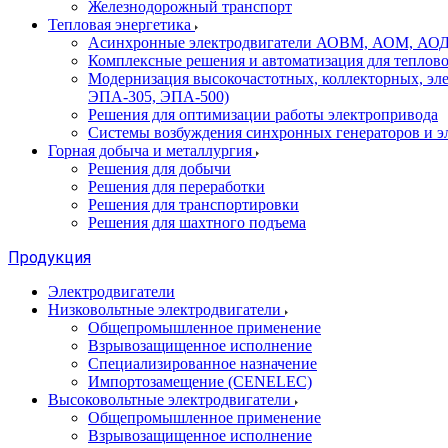
Железнодорожный транспорт
Тепловая энергетика
Асинхронные электродвигатели АОВМ, АОМ, АОДН (
Комплексные решения и автоматизация для теплов
Модернизация высокочастотных, коллекторных, эл
ЭПА-305, ЭПА-500)
Решения для оптимизации работы электропривода
Системы возбуждения синхронных генераторов и э
Горная добыча и металлургия
Решения для добычи
Решения для переработки
Решения для транспортировки
Решения для шахтного подъема
Продукция
Электродвигатели
Низковольтные электродвигатели
Общепромышленное применение
Взрывозащищенное исполнение
Специализированное назначение
Импортозамещение (CENELEC)
Высоковольтные электродвигатели
Общепромышленное применение
Взрывозащищенное исполнение