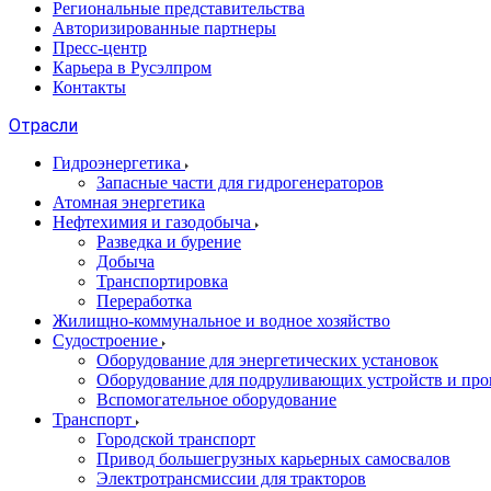
Региональные представительства
Авторизированные партнеры
Пресс-центр
Карьера в Русэлпром
Контакты
Отрасли
Гидроэнергетика
Запасные части для гидрогенераторов
Атомная энергетика
Нефтехимия и газодобыча
Разведка и бурение
Добыча
Транспортировка
Переработка
Жилищно-коммунальное и водное хозяйство
Судостроение
Оборудование для энергетических установок
Оборудование для подруливающих устройств и про
Вспомогательное оборудование
Транспорт
Городской транспорт
Привод большегрузных карьерных самосвалов
Электротрансмиссии для тракторов