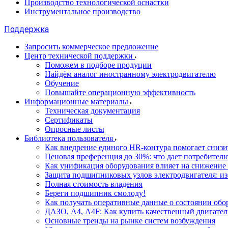
Производство технологической оснастки
Инструментальное производство
Поддержка
Запросить коммерческое предложение
Центр технической поддержки
Поможем в подборе продуции
Найдём аналог иностранному электродвигателю
Обучение
Повышайте операционную эффективность
Информационные материалы
Техническая документация
Сертификаты
Опросные листы
Библиотека пользователя
Как внедрение единого HR-контура помогает сниз
Ценовая преференция до 30%: что дает потребите
Как унификация оборудования влияет на снижение
Защита подшипниковых узлов электродвигателя: и
Полная стоимость владения
Береги подшипник смолоду!
Как получать оперативные данные о состоянии обо
ДАЗО, А4, А4F: Как купить качественный двигател
Основные тренды на рынке систем возбуждения