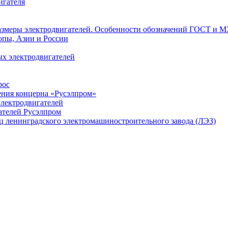
игателя
азмеры электродвигателей. Особенности обозначений ГОСТ и М
опы, Азии и России
х электродвигателей
рос
ения концерна «Русэлпром»
лектродвигателей
ателей Русэлпром
ц ленинградского электромашиностроительного завода (ЛЭЗ)