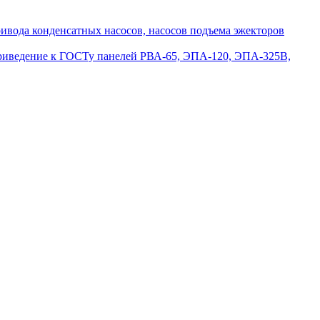
вода конденсатных насосов, насосов подъема эжекторов
приведение к ГОСТу панелей РВА-65, ЭПА-120, ЭПА-325В,