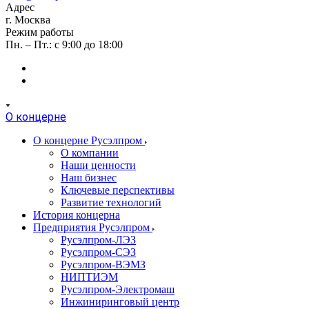
Адрес
г. Москва
Режим работы
Пн. – Пт.: с 9:00 до 18:00
О концерне
О концерне Русэлпром
О компании
Наши ценности
Наш бизнес
Ключевые перспективы
Развитие технологий
История концерна
Предприятия Русэлпром
Русэлпром-ЛЭЗ
Русэлпром-СЭЗ
Русэлпром-ВЭМЗ
НИПТИЭМ
Русэлпром-Электромаш
Инжиниринговый центр