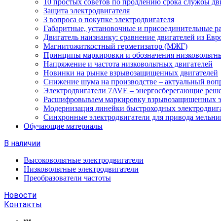
10 простых советов по продлению срока службы дв
Защита электродвигателя
3 вопроса о покупке электродвигателя
Габаритные, установочные и присоединительные р
Двигатель наизнанку: сравнение двигателей из Евр
Магнитожиткостный герметизатор (МЖГ)
Принципы маркировки и обозначения низковольтны
Напряжение и частота низковольтных двигателей
Новинки на рынке взрывозащищенных двигателей
Снижение шума на производстве – актуальный воп
Электродвигатели 7AVE – энергосберегающие реш
Расшифровываем маркировку взрывозащищенных э
Модернизация линейки быстроходных электродвиг
Синхронные электродвигатели для привода мельни
Обучающие материалы
В наличии
Высоковольтные электродвигатели
Низковольтные электродвигатели
Преобразователи частоты
Новости
Контакты