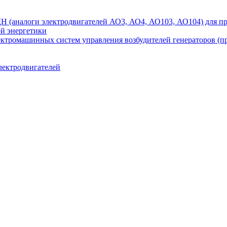
аналоги электродвигателей АО3, АО4, АО103, АО104) для при
ой энергетики
ектромашинных систем управления возбудителей генераторов (
лектродвигателей