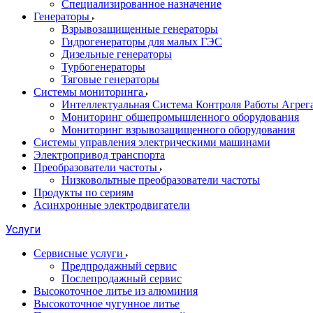
Специализированное назначение
Генераторы
Взрывозащищенные генераторы
Гидрогенераторы для малых ГЭС
Дизельные генераторы
Турбогенераторы
Тяговые генераторы
Системы мониторинга
Интеллектуальная Система Контроля Работы Агре
Мониторинг общепромышленного оборудования
Мониторинг взрывозащищенного оборудования
Системы управления электрическими машинами
Электропривод транспорта
Преобразователи частоты
Низковольтные преобразователи частоты
Продукты по сериям
Асинхронные электродвигатели
Услуги
Сервисные услуги
Предпродажный сервис
Послепродажный сервис
Высокоточное литье из алюминия
Высокоточное чугунное литье