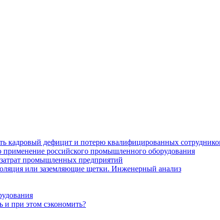
ить кадровый дефицит и потерю квалифицированных сотруднико
лю применение российского промышленного оборудования
 затрат промышленных предприятий
золяция или заземляющие щетки. Инженерный анализ
рудования
ь и при этом сэкономить?