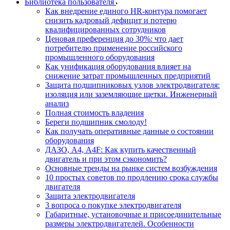
Библиотека пользователя
Как внедрение единого HR-контура помогает
снизить кадровый дефицит и потерю
квалифицированных сотрудников
Ценовая преференция до 30%: что дает
потребителю применение российского
промышленного оборудования
Как унификация оборудования влияет на
снижение затрат промышленных предприятий
Защита подшипниковых узлов электродвигателя:
изоляция или заземляющие щетки. Инженерный
анализ
Полная стоимость владения
Береги подшипник смолоду!
Как получать оперативные данные о состоянии
оборудования
ДАЗО, А4, А4F: Как купить качественный
двигатель и при этом сэкономить?
Основные тренды на рынке систем возбуждения
10 простых советов по продлению срока службы
двигателя
Защита электродвигателя
3 вопроса о покупке электродвигателя
Габаритные, установочные и присоединительные
размеры электродвигателей. Особенности