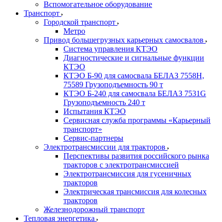
Вспомогательное оборудование
Транспорт
Городской транспорт
Метро
Привод большегрузных карьерных самосвалов
Система управления КТЭО
Диагностические и сигнальные функции
КТЭО
КТЭО Б-90 для самосвала БЕЛАЗ 7558H,
75589 Грузоподъемность 90 т
КТЭО Б-240 для самосвала БЕЛАЗ 7531G
Грузоподъемность 240 т
Испытания КТЭО
Сервисная служба программы «Карьерный
транспорт»
Сервис-партнеры
Электротрансмиссии для тракторов
Перспективы развития российского рынка
тракторов с электротрансмиссией
Электротрансмиссия для гусеничных
тракторов
Электрическая трансмиссия для колесных
тракторов
Железнодорожный транспорт
Тепловая энергетика