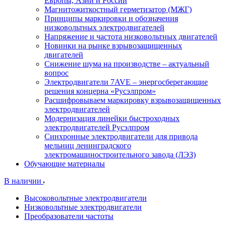
Европы, Азии и России
Магнитожиткостный герметизатор (МЖГ)
Принципы маркировки и обозначения
низковольтных электродвигателей
Напряжение и частота низковольтных двигателей
Новинки на рынке взрывозащищенных
двигателей
Снижение шума на производстве – актуальный
вопрос
Электродвигатели 7AVE – энергосберегающие
решения концерна «Русэлпром»
Расшифровываем маркировку взрывозащищенных
электродвигателей
Модернизация линейки быстроходных
электродвигателей Русэлпром
Синхронные электродвигатели для привода
мельниц ленинградского
электромашиностроительного завода (ЛЭЗ)
Обучающие материалы
В наличии
Высоковольтные электродвигатели
Низковольтные электродвигатели
Преобразователи частоты