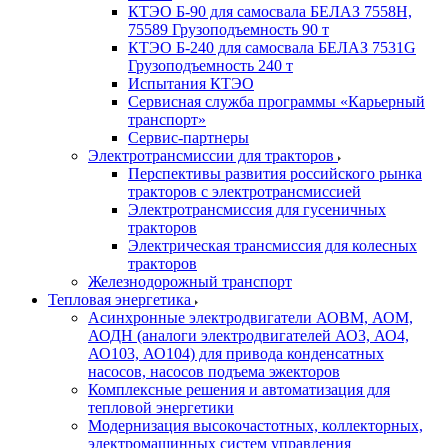
КТЭО Б-90 для самосвала БЕЛАЗ 7558H,
75589 Грузоподъемность 90 т
КТЭО Б-240 для самосвала БЕЛАЗ 7531G
Грузоподъемность 240 т
Испытания КТЭО
Сервисная служба программы «Карьерный
транспорт»
Сервис-партнеры
Электротрансмиссии для тракторов
Перспективы развития российского рынка
тракторов с электротрансмиссией
Электротрансмиссия для гусеничных
тракторов
Электрическая трансмиссия для колесных
тракторов
Железнодорожный транспорт
Тепловая энергетика
Асинхронные электродвигатели АОВМ, АОМ,
АОДН (аналоги электродвигателей АО3, АО4,
АО103, АО104) для привода конденсатных
насосов, насосов подъема эжекторов
Комплексные решения и автоматизация для
тепловой энергетики
Модернизация высокочастотных, коллекторных,
электромашинных систем управления