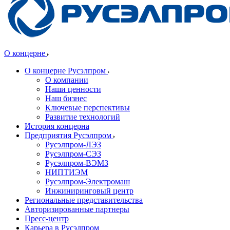
О концерне
О концерне Русэлпром
О компании
Наши ценности
Наш бизнес
Ключевые перспективы
Развитие технологий
История концерна
Предприятия Русэлпром
Русэлпром-ЛЭЗ
Русэлпром-СЭЗ
Русэлпром-ВЭМЗ
НИПТИЭМ
Русэлпром-Электромаш
Инжиниринговый центр
Региональные представительства
Авторизированные партнеры
Пресс-центр
Карьера в Русэлпром