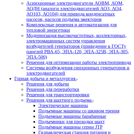
Асинхронные электродвигатели АОВМ, АОМ,
АОДН (аналоги электродвигателей АО3, АО4,
АО103, АО104) для привода конденсатных
насосов, насосов подъема эжекторов
Комплексные решения и автоматизация для
тепловой энергетики
Модернизация высокочастотных, коллекторных,
электромашинных систем управления
возбудителей генераторов (приведение к ГОСТу
панелей РВА-65, ЭПА-120, ЭПА-325В, ЭПА-305,
ЭПА-500)
Решения для оптимизации работы электропривода
Системы возбуждения синхронных генераторов и
электродвигателей
Горная добыча и металлургия
Решения для добычи
Решения для переработки
Решения для транспортировки
Решения для шахтного подъема
Электрические машины
Подъемные машины со шкивом трения
Подъемные машины барабанные
Подъемники для проходки шахт
Подъёмные машины серии JTP
Гидравлическая станция питания и