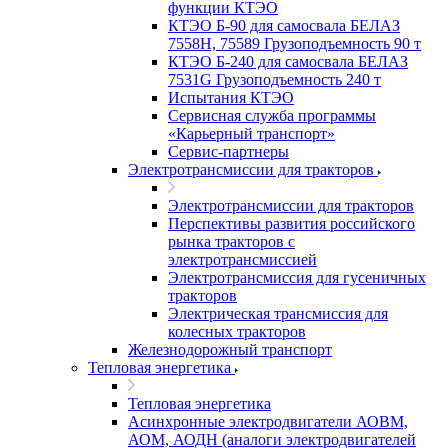
функции КТЭО
КТЭО Б-90 для самосвала БЕЛАЗ
7558H, 75589 Грузоподъемность 90 т
КТЭО Б-240 для самосвала БЕЛАЗ
7531G Грузоподъемность 240 т
Испытания КТЭО
Сервисная служба программы
«Карьерный транспорт»
Сервис-партнеры
Электротрансмиссии для тракторов
Электротрансмиссии для тракторов
Перспективы развития российского
рынка тракторов с
электротрансмиссией
Электротрансмиссия для гусеничных
тракторов
Электрическая трансмиссия для
колесных тракторов
Железнодорожный транспорт
Тепловая энергетика
Тепловая энергетика
Асинхронные электродвигатели АОВМ,
АОМ, АОДН (аналоги электродвигателей