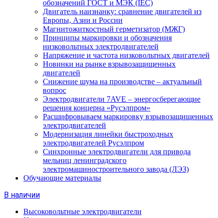
обозначений ГОСТ и МЭК (IEC)
Двигатель наизнанку: сравнение двигателей из
Европы, Азии и России
Магнитожиткостный герметизатор (МЖГ)
Принципы маркировки и обозначения
низковольтных электродвигателей
Напряжение и частота низковольтных двигателей
Новинки на рынке взрывозащищенных
двигателей
Снижение шума на производстве – актуальный
вопрос
Электродвигатели 7AVE – энергосберегающие
решения концерна «Русэлпром»
Расшифровываем маркировку взрывозащищенных
электродвигателей
Модернизация линейки быстроходных
электродвигателей Русэлпром
Синхронные электродвигатели для привода
мельниц ленинградского
электромашиностроительного завода (ЛЭЗ)
Обучающие материалы
В наличии
Высоковольтные электродвигатели