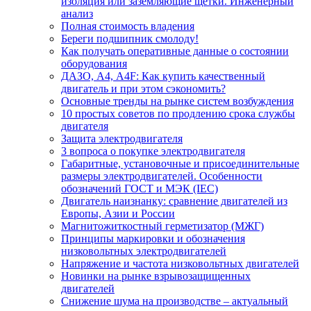
изоляция или заземляющие щетки. Инженерный
анализ
Полная стоимость владения
Береги подшипник смолоду!
Как получать оперативные данные о состоянии
оборудования
ДАЗО, А4, А4F: Как купить качественный
двигатель и при этом сэкономить?
Основные тренды на рынке систем возбуждения
10 простых советов по продлению срока службы
двигателя
Защита электродвигателя
3 вопроса о покупке электродвигателя
Габаритные, установочные и присоединительные
размеры электродвигателей. Особенности
обозначений ГОСТ и МЭК (IEC)
Двигатель наизнанку: сравнение двигателей из
Европы, Азии и России
Магнитожиткостный герметизатор (МЖГ)
Принципы маркировки и обозначения
низковольтных электродвигателей
Напряжение и частота низковольтных двигателей
Новинки на рынке взрывозащищенных
двигателей
Снижение шума на производстве – актуальный