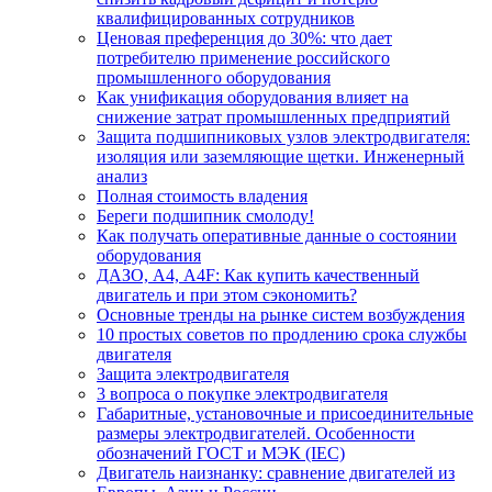
квалифицированных сотрудников
Ценовая преференция до 30%: что дает
потребителю применение российского
промышленного оборудования
Как унификация оборудования влияет на
снижение затрат промышленных предприятий
Защита подшипниковых узлов электродвигателя:
изоляция или заземляющие щетки. Инженерный
анализ
Полная стоимость владения
Береги подшипник смолоду!
Как получать оперативные данные о состоянии
оборудования
ДАЗО, А4, А4F: Как купить качественный
двигатель и при этом сэкономить?
Основные тренды на рынке систем возбуждения
10 простых советов по продлению срока службы
двигателя
Защита электродвигателя
3 вопроса о покупке электродвигателя
Габаритные, установочные и присоединительные
размеры электродвигателей. Особенности
обозначений ГОСТ и МЭК (IEC)
Двигатель наизнанку: сравнение двигателей из