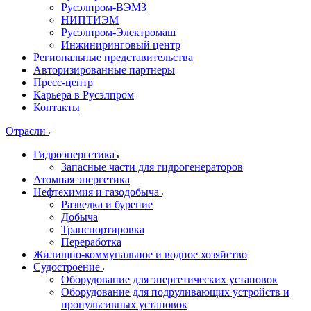
Русэлпром-ВЭМЗ
НИПТИЭМ
Русэлпром-Электромаш
Инжиниринговый центр
Региональные представительства
Авторизированные партнеры
Пресс-центр
Карьера в Русэлпром
Контакты
Отрасли
Гидроэнергетика
Запасные части для гидрогенераторов
Атомная энергетика
Нефтехимия и газодобыча
Разведка и бурение
Добыча
Транспортировка
Переработка
Жилищно-коммунальное и водное хозяйство
Судостроение
Оборудование для энергетических установок
Оборудование для подруливающих устройств и
пропульсивных установок