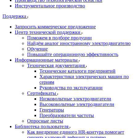
Производство технологической оснастки
Инструментальное производство
Поддержка
Запросить коммерческое предложение
Центр технической поддержки
Поможем в подборе продуции
Найдём аналог иностранному электродвигателю
Обучение
Повышайте операционную эффективность
Информационные материалы
Техническая документация
Технические каталоги предприятий
Характеристики электрических машин по
сериям
Руководства по эксплуатации
Сертификаты
Низковольтные электродвигатели
Высоковольтные электродвигатели
Генераторы
Преобразователи частоты
Опросные листы
Библиотека пользователя
Как внедрение единого HR-контура помогает
снизить кадровый дефицит и потерю