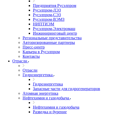
Предприятия Русэлпром
Русэлпром-ЛЭЗ
Русэлпром-СЭЗ
Русэлпром-ВЭМЗ
НИПТИЭМ
Русэлпром-Электромаш
Инжиниринговый центр
Региональные представительства
Авторизированные партнеры
Пресс-центр
Карьера в Русэлпром
Контакты
Отрасли
Отрасли
Гидроэнергетика
Гидроэнергетика
Запасные части для гидрогенераторов
Атомная энергетика
Нефтехимия и газодобыча
Нефтехимия и газодобыча
Разведка и бурение