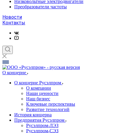
Низковольтные электродвигатели
Преобразователи частоты
Новости
Контакты
О концерне
О концерне Русэлпром
О компании
Наши ценности
Наш бизнес
Ключевые перспективы
Развитие технологий
История концерна
Предприятия Русэлпром
Русэлпром-ЛЭЗ
Русэлпром-СЭЗ