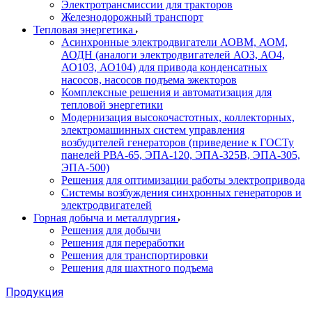
Электротрансмиссии для тракторов
Железнодорожный транспорт
Тепловая энергетика
Асинхронные электродвигатели АОВМ, АОМ,
АОДН (аналоги электродвигателей АО3, АО4,
АО103, АО104) для привода конденсатных
насосов, насосов подъема эжекторов
Комплексные решения и автоматизация для
тепловой энергетики
Модернизация высокочастотных, коллекторных,
электромашинных систем управления
возбудителей генераторов (приведение к ГОСТу
панелей РВА-65, ЭПА-120, ЭПА-325В, ЭПА-305,
ЭПА-500)
Решения для оптимизации работы электропривода
Системы возбуждения синхронных генераторов и
электродвигателей
Горная добыча и металлургия
Решения для добычи
Решения для переработки
Решения для транспортировки
Решения для шахтного подъема
Продукция