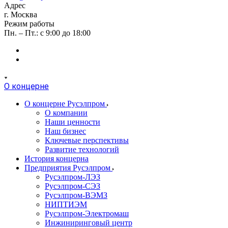
Адрес
г. Москва
Режим работы
Пн. – Пт.: с 9:00 до 18:00
О концерне
О концерне Русэлпром
О компании
Наши ценности
Наш бизнес
Ключевые перспективы
Развитие технологий
История концерна
Предприятия Русэлпром
Русэлпром-ЛЭЗ
Русэлпром-СЭЗ
Русэлпром-ВЭМЗ
НИПТИЭМ
Русэлпром-Электромаш
Инжиниринговый центр